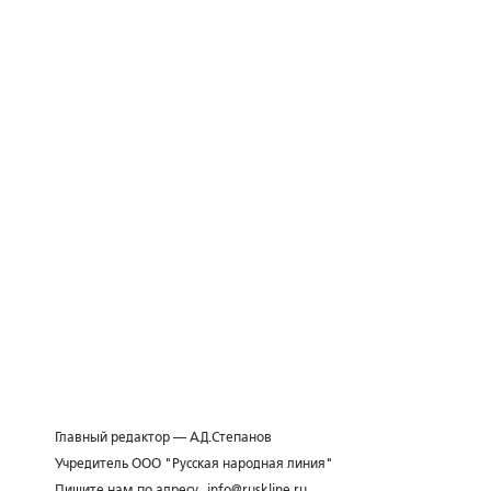
Главный редактор — А.Д.Степанов
Учредитель ООО "Русская народная линия"
Пишите нам по адресу
info@ruskline.ru