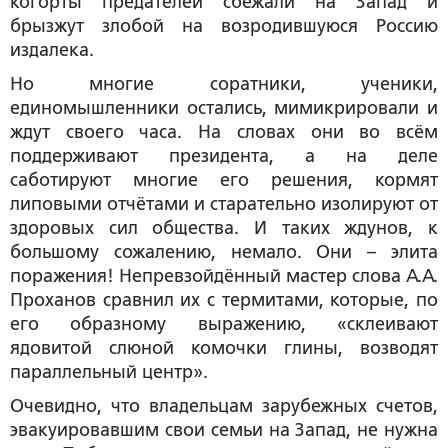
когорты предателей сбежали на Запад и
брызжут злобой на возродившуюся Россию
издалека.
Но многие соратники, ученики,
единомышленники остались, мимикрировали и
ждут своего часа. На словах они во всём
поддерживают президента, а на деле
саботируют многие его решения, кормят
липовыми отчётами и старательно изолируют от
здоровых сил общества. И таких ждунов, к
большому сожалению, немало. Они – элита
поражения! Непревзойдённый мастер слова А.А.
Проханов сравнил их с термитами, которые, по
его образному выражению, «склеивают
ядовитой слюной комочки глины, возводят
параллельный центр».
Очевидно, что владельцам зарубежных счетов,
эвакуировавшим свои семьи на Запад, не нужна