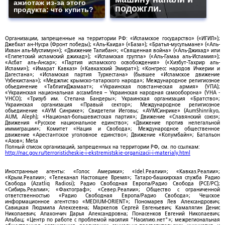
ажиотаж из-за этого
подожгли.
продукта: что купить?
Организации, запрещенные на территории РФ: «Исламское государство» («ИГИЛ»);
Джебхат ан-Нусра (Фронт победы); «Аль-Каида» («База»); «Братья-мусульмане» («Аль-
Ихван аль-Муслимун»); «Движение Талибан»; «Священная война» («Аль-Джихад» или
«Египетский исламский джихад»); «Исламская группа» («Аль-Гамаа аль-Исламия»);
«Асбат аль-Ансар»; «Партия исламского освобождения» («Хизбут-Тахрир аль-
Ислами»); «Имарат Кавказ» («Кавказский Эмират»); «Конгресс народов Ичкерии и
Дагестана»; «Исламская партия Туркестана» (бывшее «Исламское движение
Узбекистана»); «Меджлис крымско-татарского народа»; Международное религиозное
объединение «ТаблигиДжамаат»; «Украинская повстанческая армия» (УПА);
«Украинская национальная ассамблея – Украинская народная самооборона» (УНА -
УНСО); «Тризуб им. Степана Бандеры»; Украинская организация «Братство»;
Украинская организация «Правый сектор»; Международное религиозное
объединение «АУМ Синрике»; Свидетели Иеговы; «АУМСинрике» (AumShinrikyo,
AUM, Aleph); «Национал-большевистская партия»; Движение «Славянский союз»;
Движения «Русское национальное единство»; «Движение против нелегальной
иммиграции»; Комитет «Нация и Свобода»; Международное общественное
движение «Арестантское уголовное единство»; Движение «Колумбайн»; Батальон
«Азов»; Meta
Полный список организаций, запрещенных на территории РФ, см. по ссылкам:
http://nac.gov.ru/terroristicheskie-i-ekstremistskie-organizacii-i-materialy.html
Иностранные агенты: «Голос Америки»; «Idel.Реалии»; «Кавказ.Реалии»;
«Крым.Реалии»; «Телеканал Настоящее Время»; Татаро-башкирская служба Радио
Свобода (Azatliq Radiosi); Радио Свободная Европа/Радио Свобода (PCE/PC);
«Сибирь.Реалии»; «Фактограф»; «Север.Реалии»; Общество с ограниченной
ответственностью «Радио Свободная Европа/Радио Свобода»; Чешское
информационное агентство «MEDIUM-ORIENT»; Пономарев Лев Александрович;
Савицкая Людмила Алексеевна; Маркелов Сергей Евгеньевич; Камалягин Денис
Николаевич; Апахончич Дарья Александровна; Понасенков Евгений Николаевич;
Альбац; «Центр по работе с проблемой насилия "Насилию.нет"»; межрегиональная