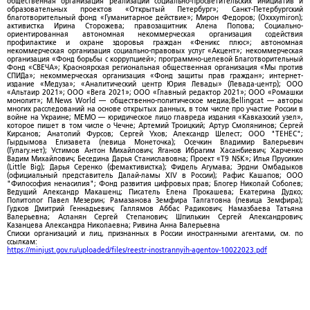
общественная организация реализации социально-просветительских инициатив и
образовательных проектов «Открытый Петербург»; Санкт-Петербургский
благотворительный фонд «Гуманитарное действие»; Мирон Федоров; (Oxxxymiron);
активистка Ирина Сторожева; правозащитник Алена Попова; Социально-
ориентированная автономная некоммерческая организация содействия
профилактике и охране здоровья граждан «Феникс плюс»; автономная
некоммерческая организация социально-правовых услуг «Акцент»; некоммерческая
организация «Фонд борьбы с коррупцией»; программно-целевой Благотворительный
Фонд «СВЕЧА»; Красноярская региональная общественная организация «Мы против
СПИДа»; некоммерческая организация «Фонд защиты прав граждан»; интернет-
издание «Медуза»; «Аналитический центр Юрия Левады» (Левада-центр); ООО
«Альтаир 2021»; ООО «Вега 2021»; ООО «Главный редактор 2021»; ООО «Ромашки
монолит»; M.News World — общественно-политическое медиа;Bellingcat — авторы
многих расследований на основе открытых данных, в том числе про участие России в
войне на Украине; МЕМО — юридическое лицо главреда издания «Кавказский узел»,
которое пишет в том числе о Чечне; Артемий Троицкий; Артур Смолянинов; Сергей
Кирсанов; Анатолий Фурсов; Сергей Ухов; Александр Шелест; ООО "ТЕНЕС";
Гырдымова Елизавета (певица Монеточка); Осечкин Владимир Валерьевич
(Гулагу.нет); Устимов Антон Михайлович; Яганов Ибрагим Хасанбиевич; Харченко
Вадим Михайлович; Беседина Дарья Станиславовна; Проект «T9 NSK»; Илья Прусикин
(Little Big); Дарья Серенко (фемактивистка); Фидель Агумава; Эрдни Омбадыков
(официальный представитель Далай-ламы XIV в России); Рафис Кашапов; ООО
"Философия ненасилия"; Фонд развития цифровых прав; Блогер Николай Соболев;
Ведущий Александр Макашенц; Писатель Елена Прокашева; Екатерина Дудко;
Политолог Павел Мезерин; Рамазанова Земфира Талгатовна (певица Земфира);
Гудков Дмитрий Геннадьевич; Галлямов Аббас Радикович; Намазбаева Татьяна
Валерьевна; Асланян Сергей Степанович; Шпилькин Сергей Александрович;
Казанцева Александра Николаевна; Ривина Анна Валерьевна
Списки организаций и лиц, признанных в России иностранными агентами, см. по
ссылкам:
https://minjust.gov.ru/uploaded/files/reestr-inostrannyih-agentov-10022023.pdf