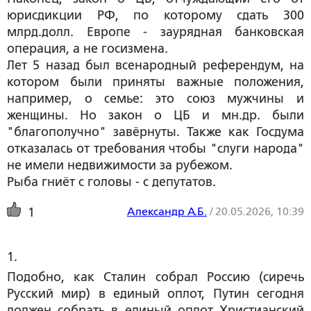
юрисдикции РФ, по которому сдать 300
млрд.долл. Европе - заурядная банковская
операция, а не госизмена.
Лет 5 назад был всенародный референдум, на
котором были приняты важные положения,
например, о семье: это союз мужчины и
женщины. Но закон о ЦБ и мн.др. были
"благополучно" завёрнуты. Также как Госдума
отказалась от требования чтобы "слуги народа"
не имели недвижимости за рубежом.
Рыба гниёт с головы - с депутатов.
Александр А.Б.
/
20.05.2026, 10:39
1
1. 
Подобно, как Сталин собрал Россию (сиречь
Русский мир) в единый оплот, Путин сегодня
должен собрать в единый оплот Христианский