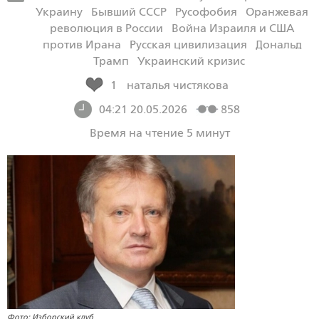
Украину
Бывший СССР
Русофобия
Оранжевая
революция в России
Война Израиля и США
против Ирана
Русская цивилизация
Дональд
Трамп
Украинский кризис
1
наталья чистякова
04:21 20.05.2026
858
Время на чтение 5 минут
Фото: Изборский клуб