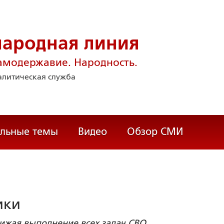
народная линия
амодержавие. Народность.
литическая служба
альные темы
Видео
Обзор СМИ
ики
лижая выполнение всех задач СВО