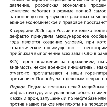
давление, российская экономика продем
комплекс работает в режиме полной самоо
патронов до гиперзвуковых ракетных компле
единое экономическое и правовое пространст
К середине 2026 года Россия не только подт
де-факто принудила международное сообще
года является создание условий, при ко
стратегическое преимущество — неоспори
приближая выполнение всех задач СВО в рам
ВСУ, терпя поражение за поражением, пыт
видимость некой военной инициативы, эдак
отчего-то проглатывают и наши горе-пат
противнику. Попробуем отдельным неврастени
Первое
. Подмена военных целей медийным э
инфраструктуру или удаленные объекты именн
Каждый дрон, запущенный по нефтебазе или 
против наших танков или пехоты на передово