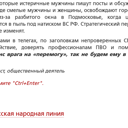
екоторые истеричные мужчины пишут посты и обсу
где смелые мужчины и женщины, освобождают гор
из-за разбитого окна в Подмосковье, когда 
ся в пыль под натиском ВС РФ. Стратегический пе
е изменят.
тами в телегах, по заголовкам непроверенных 
ойствие, доверять профессионалам ПВО и пом
нс врага на «перемогу», так не будем ему в
ист, общественный деятель
те "Ctrl+Enter".
сская народная линия