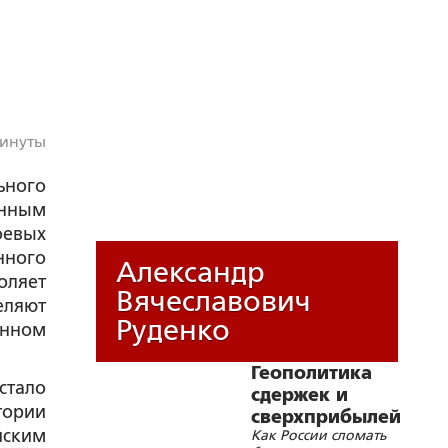
минуты
ьного
енным
евых
ного
Александр
оляет
Вячеславович
еляют
Руденко
анном
Геополитика
тало
сдержек и
ории
сверхприбылей
йским
Как России сломать