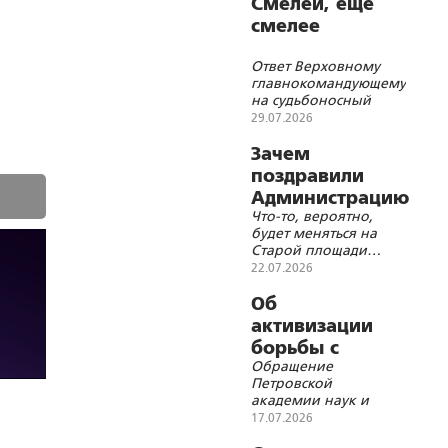
Смелей, ещё
смелее
Ответ Верховному
главнокомандующему
на судьбоносный
вопрос
29.07.2026
Зачем
поздравили
Администрацию
Что-то, вероятно,
Президента?
будет меняться на
Старой площади…
22.07.2026
Об
активизации
борьбы с
Обращение
фашизмом в
Петровской
современных
академии наук и
условиях
искусств к
17.07.2026
Президенту России