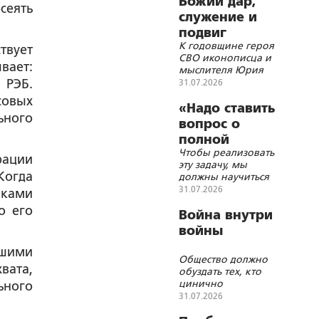
Божий дар,
сеять
служение и
подвиг
К годовщине героя
твует
СВО иконописца и
вает:
мыслителя Юрия
Земцова
 РЭБ.
31.07.2026
совых
«Надо ставить
ьного
вопрос о
полной
Чтобы реализовать
блокаде
рации
эту задачу, мы
Украины»
огда
должны научиться
бить дронами по
31.07.2026
иками
подвижным целям
о его
на большом
Война внутри
расстоянии, а по
войны
стационарным
целям можно
ашими
Общество должно
работать всем
вата,
обуздать тех, кто
подряд
цинично
ьного
обогащается на СВО
31.07.2026
и патриотизме