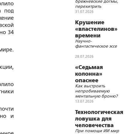
брежневские догмы,
олило
перехитрить
а под
«треугольники»
31.07.2026
Киссинджера и
жение
удвоить ВВП к 2036
Крушение
вской
году?
«властелинов»
но 34
времени
.
Научно-
фантастическое эссе
мире.
28.07.2026
кции,
«Седьмая
колонна»
опаснее
олило
Как выстроить
«пятой» и
тники
непробиваемую
«шестой»
ментальную броню?
13.07.2026
почти
Технологическая
 но и
ловушка для
человечества
При помощи ИИ мир
захлопывается
онное