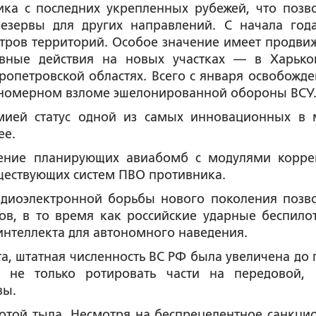
ика с последних укрепленных рубежей, что позв
езервы для других направлений. С начала год
етров территорий. Особое значение имеет продви
ивные действия на новых участках — в Харько
пропетровской областях. Всего с января освобожде
планомерном взломе эшелонированной обороны ВСУ
рмией статус одной из самых инновационных в 
ее.
ение планирующих авиабомб с модулями корре
ществующих систем ПВО противника.
адиоэлектронной борьбы нового поколения позв
ов, в то время как российские ударные беспило
интеллекта для автономного наведения.
та, штатная численность ВС РФ была увеличена до 
о не только ротировать части на передовой,
вы.
отой тыла. Несмотря на беспрецедентное санкци