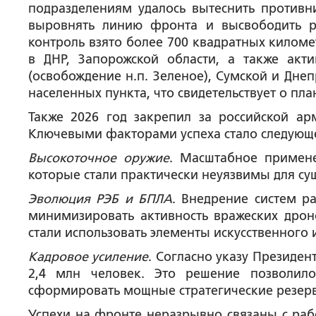
подразделениям удалось вытеснить противн
выровнять линию фронта и высвободить р
контроль взято более 700 квадратных килом
в ДНР, Запорожской области, а также акт
(освобождение н.п. Зеленое), Сумской и Дне
населенных пункта, что свидетельствует о 
Также 2026 год закрепил за российской а
Ключевыми факторами успеха стало следующ
Высокоточное оружие
. Масштабное примен
которые стали практически неуязвимы для су
Эволюция РЭБ и БПЛА
. Внедрение систем р
минимизировать активность вражеских дрон
стали использовать элементы искусственного 
Кадровое усиление
. Согласно указу Президен
2,4 млн человек. Это решение позволил
сформировать мощные стратегические резер
Успехи на фронте неразрывно связаны с раб