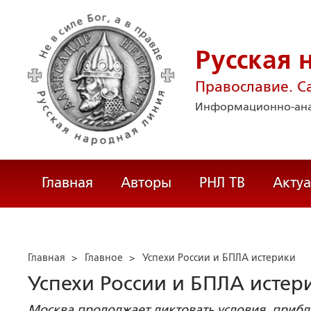
Русская 
Православие. С
Информационно-ана
Главная
Авторы
РНЛ ТВ
Акту
Главная
>
Главное
>
Успехи России и БПЛА истерики
Успехи России и БПЛА истер
Москва продолжает диктовать условия, приб