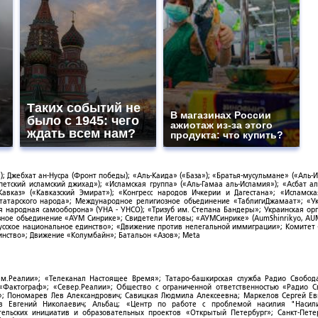
Таких событий не
В магазинах России
было с 1945: чего
ажиотаж из-за этого
ждать всем нам?
продукта: что купить?
; Джебхат ан-Нусра (Фронт победы); «Аль-Каида» («База»); «Братья-мусульмане» («Аль-И
тский исламский джихад»); «Исламская группа» («Аль-Гамаа аль-Исламия»); «Асбат ал
Кавказ» («Кавказский Эмират»); «Конгресс народов Ичкерии и Дагестана»; «Исламск
-татарского народа»; Международное религиозное объединение «ТаблигиДжамаат»; «У
я народная самооборона» (УНА - УНСО); «Тризуб им. Степана Бандеры»; Украинская ор
зное объединение «АУМ Синрике»; Свидетели Иеговы; «АУМСинрике» (AumShinrikyo, AUM
усское национальное единство»; «Движение против нелегальной иммиграции»; Комитет
нство»; Движение «Колумбайн»; Батальон «Азов»; Meta
ым.Реалии»; «Телеканал Настоящее Время»; Татаро-башкирская служба Радио Свобода
; «Фактограф»; «Север.Реалии»; Общество с ограниченной ответственностью «Радио 
; Пономарев Лев Александрович; Савицкая Людмила Алексеевна; Маркелов Сергей Ев
ов Евгений Николаевич; Альбац; «Центр по работе с проблемой насилия "Насили
ельских инициатив и образовательных проектов «Открытый Петербург»; Санкт-Пете