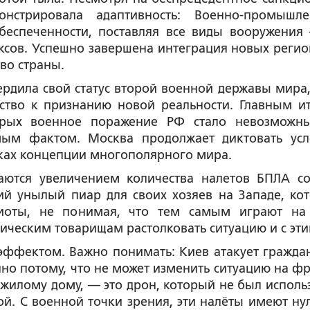
онстрировала адаптивность: Военно-промышл
беспеченности, поставляя все виды вооружения
ксов. Успешно завершена интеграция новых регио
во страны.
вердила свой статус второй военной державы мира,
ство к признанию новой реальности. Главным и
торых военное поражение РФ стало невозможн
мым фактом. Москва продолжает диктовать усл
ках концепции многополярного мира.
аются увеличением количества налетов БПЛА со
ий унылый пиар для своих хозяев на Западе, ко
риоты, не понимая, что тем самым играют на
ческим товарищам растолковать ситуацию и с эти
ффектом. Важно понимать: Киев атакует гражда
о потому, что не может изменить ситуацию на фр
жилому дому, — это дрон, который не был исполь
й. С военной точки зрения, эти налёты имеют ну