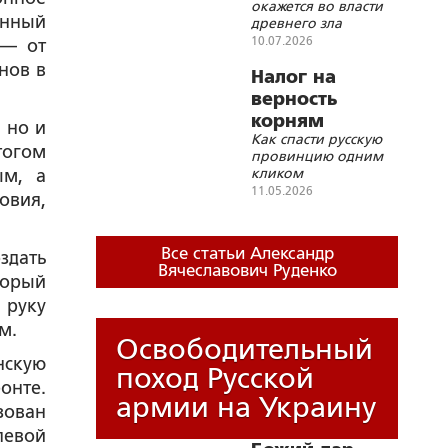
окажется во власти
енный
древнего зла
10.07.2026
 — от
нов в
Налог на
верность
корням
 но и
Как спасти русскую
тогом
провинцию одним
кликом
ым, а
11.05.2026
овия,
Все статьи Александр
здать
Вячеславович Руденко
торый
 руку
м.
Освободительный
нскую
поход Русской
онте.
армии на Украину
зован
левой