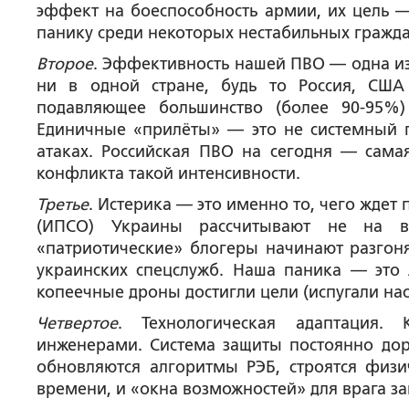
эффект на боеспособность армии, их цель — 
панику среди некоторых нестабильных гражда
Второе
. Эффективность нашей ПВО — одна из
ни в одной стране, будь то Россия, США 
подавляющее большинство (более 90-95%)
Единичные «прилёты» — это не системный п
атаках. Российская ПВО на сегодня — сама
конфликта такой интенсивности.
Третье
. Истерика — это именно то, чего жде
(ИПСО) Украины рассчитывают не на в
«патриотические» блогеры начинают разгоня
украинских спецслужб. Наша паника — это 
копеечные дроны достигли цели (испугали нас
Четвертое
. Технологическая адаптация.
инженерами. Система защиты постоянно дор
обновляются алгоритмы РЭБ, строятся физ
времени, и «окна возможностей» для врага з