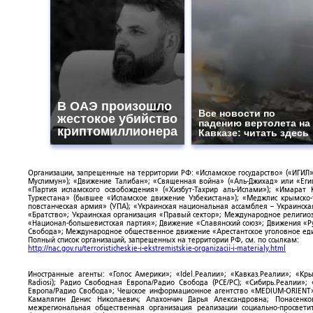
В ОАЭ произошло
Все новости по
жестокое убийство
падению вертолета на
криптомиллионера
Кавказе: читать здесь
Организации, запрещенные на территории РФ: «Исламское государство» («ИГИЛ»)
Муслимун»); «Движение Талибан»; «Священная война» («Аль-Джихад» или «Египе
«Партия исламского освобождения» («Хизбут-Тахрир аль-Ислами»); «Имарат 
Туркестана» (бывшее «Исламское движение Узбекистана»); «Меджлис крымско
повстанческая армия» (УПА); «Украинская национальная ассамблея – Украинска
«Братство»; Украинская организация «Правый сектор»; Международное религио
«Национал-большевистская партия»; Движение «Славянский союз»; Движения «Р
Свобода»; Международное общественное движение «Арестантское уголовное еди
Полный список организаций, запрещенных на территории РФ, см. по ссылкам:
http://nac.gov.ru/terroristicheskie-i-ekstremistskie-organizacii-i-materialy.html
Иностранные агенты: «Голос Америки»; «Idel.Реалии»; «Кавказ.Реалии»; «Кр
Radiosi); Радио Свободная Европа/Радио Свобода (PCE/PC); «Сибирь.Реалии»
Европа/Радио Свобода»; Чешское информационное агентство «MEDIUM-ORIENT»
Камалягин Денис Николаевич; Апахончич Дарья Александровна; Понасенк
межрегиональная общественная организация реализации социально-просветит