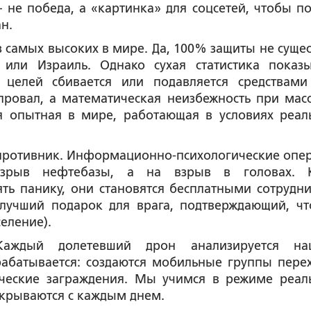
не победа, а «картинка» для соцсетей, чтобы по
н.
 самых высоких в мире. Да, 100% защиты не сущес
или Израиль. Однако сухая статистика показы
 целей сбивается или подавляется средствами
ровал, а математическая неизбежность при мас
я опытная в мире, работающая в условиях реал
т противник. Информационно-психологические опе
зрыв нефтебазы, а на взрыв в головах. К
ть панику, они становятся бесплатными сотрудн
лучший подарок для врага, подтверждающий, чт
еление).
 Каждый долетевший дрон анализируется н
абатывается: создаются мобильные группы перех
ические заграждения. Мы учимся в режиме реал
акрываются с каждым днем.