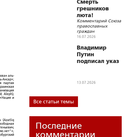
В.В.Путину
Смерть
грешников
люта!
Комментарий Союза
православных
граждан
16.07.2026
Владимир
Путин
подписал указ
о
праздновании
хван аль-
ь-Ансар»;
в 2027 году
13.07.2026
ая партия
краинская
150-летия со
ганизация
дня рождения
, Aleph);
 «Нация и
святителя Луки
Все статьи темы
Крымского
 (Azatliq
Последние
Свободная
геньевич;
ю.нет"»;
комментарии
рбургский