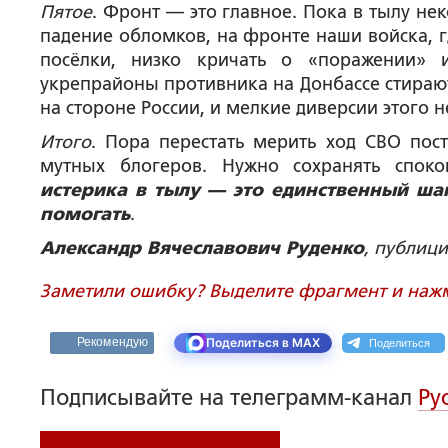
Пятое
. Фронт — это главное. Пока в тылу н
падение обломков, на фронте наши войска, 
посёлки, низко кричать о «поражении» 
укрепрайоны противника на Донбассе стирают
на стороне России, и мелкие диверсии этого н
Итого
. Пора перестать мерить ход СВО пос
мутных блогеров. Нужно сохранять спок
истерика в тылу — это единственный ша
помогать
.
Александр Вячеславович Руденко
, публиц
Заметили ошибку? Выделите фрагмент и нажми
Поделиться
Рекомендую
Поделиться в MAX
Подписывайте на телеграмм-канал
Ру