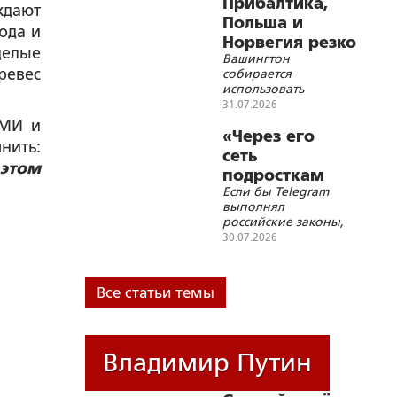
Прибалтика,
ждают
Польша и
ода и
Норвегия резко
целые
Вашингтон
ускорили
ревес
собирается
милитаризацию
использовать
европейских
31.07.2026
союзников по блоку в
СМИ и
качестве ударного
«Через его
нить:
кулака против России
сеть
 этом
подросткам
Если бы Telegram
ломается
выполнял
жизнь»
российские законы,
не было бы
30.07.2026
обвинений в
содействии
терроризму
Все статьи темы
Владимир Путин