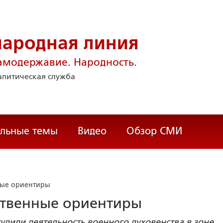
народная линия
амодержавие. Народность.
литическая служба
альные темы
Видео
Обзор СМИ
ные ориентиры
вственные ориентиры
удили деятельность военного духовенства в зоне