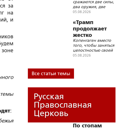
сражаются две силы,
ничто»
ся за
два оружия, две
идеи: вскормлённая
лг на
05.08.2026
Западом идеология
ий, и
русской смерти и
«Трамп
глубинная, живущая
продолжает
в недрах русской
жестко
ников
истории идеология
Копенгаген вместо
троллить
русского бессмертия
будем
того, чтобы заняться
Данию»
 зоне
целостностью своей
страны, с головой
05.08.2026
погрузился в
украинскую трясину
Все статьи темы
нного
 темы
Русская
Православная
одят
:
Церковь
бежья
По стопам