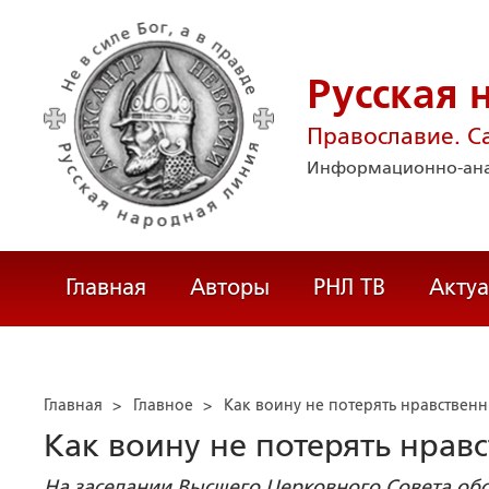
Русская 
Православие. С
Информационно-ана
Главная
Авторы
РНЛ ТВ
Акту
Главная
>
Главное
>
Как воину не потерять нравствен
Как воину не потерять нра
На заседании Высшего Церковного Совета обс