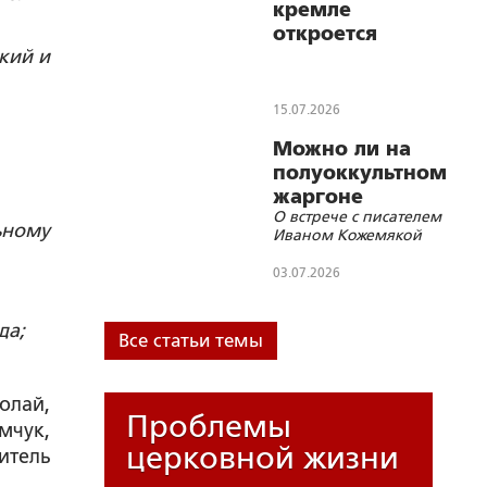
Церкви
кремле
откроется
кий и
выставка
«Образ
русского
15.07.2026
архиерея»
Можно ли на
полуоккультном
жаргоне
О встрече с писателем
говорить об
ьному
Иваном Кожемякой
ответах на
Главные
03.07.2026
вопросы?
да;
Все статьи темы
олай,
Проблемы
мчук,
церковной жизни
итель