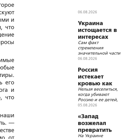
честное кино
торое
идет к зрителю
скуют
06.08.2026
ыми и
Украина
, что
истощается в
дение
интересах
просы
Сам факт
Запада
стремления
значительной части
украинских
06.08.2026
жимые
политических сил к
любые
конфронтации с
Россия
Россией, в том числе
тиры.
истекает
военной, носит
ь его
кровью как
иррациональный
Нельзя веселиться,
ога и
жертвенное
характер
когда убивают
животное?
, что
Россию и ее детей,
нельзя хохотать,
05.08.2026
когда распинают
 наши
Христа
«Запад
ль. —
возжелал
превратить
естве
На Украине
Россию в
мо от