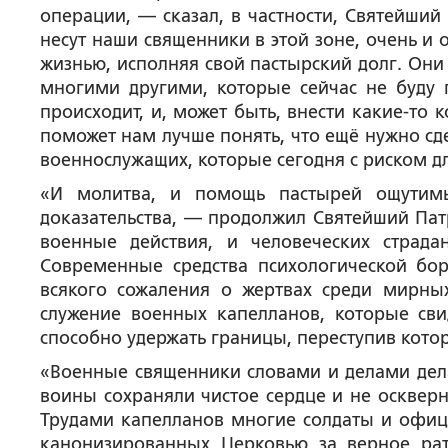
операции, — сказал, в частности, Святейший
несут наши священники в этой зоне, очень и
жизнью, исполняя свой пастырский долг. Он
многими другими, которые сейчас не буду 
происходит, и, может быть, внести какие-то
поможет нам лучше понять, что ещё нужно сд
военнослужащих, которые сегодня с риском дл
«И молитва, и помощь пастырей ощути
доказательства, — продолжил Святейший Пат
военные действия, и человеческих страд
Современные средства психологической бор
всякого сожаления о жертвах среди мирны
служение военных капелланов, которые сви
способно удержать границы, переступив котор
«Военные священники словами и делами дела
воины сохраняли чистое сердце и не осквер
Трудами капелланов многие солдаты и офице
канонизированных Церковью за верное рат