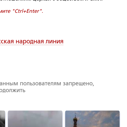
те "Ctrl+Enter".
сская народная линия
ванным пользователям запрещено,
родолжить