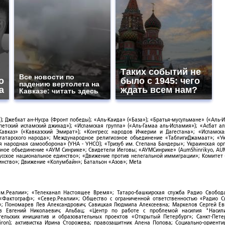
Таких событий не
Все новости по
о
было с 1945: чего
падению вертолета на
а
ждать всем нам?
Кавказе: читать здесь
; Джебхат ан-Нусра (Фронт победы); «Аль-Каида» («База»); «Братья-мусульмане» («Аль-И
тский исламский джихад»); «Исламская группа» («Аль-Гамаа аль-Исламия»); «Асбат ал
Кавказ» («Кавказский Эмират»); «Конгресс народов Ичкерии и Дагестана»; «Исламск
-татарского народа»; Международное религиозное объединение «ТаблигиДжамаат»; «У
я народная самооборона» (УНА - УНСО); «Тризуб им. Степана Бандеры»; Украинская ор
зное объединение «АУМ Синрике»; Свидетели Иеговы; «АУМСинрике» (AumShinrikyo, AUM
усское национальное единство»; «Движение против нелегальной иммиграции»; Комитет
нство»; Движение «Колумбайн»; Батальон «Азов»; Meta
ым.Реалии»; «Телеканал Настоящее Время»; Татаро-башкирская служба Радио Свобода
; «Фактограф»; «Север.Реалии»; Общество с ограниченной ответственностью «Радио 
; Пономарев Лев Александрович; Савицкая Людмила Алексеевна; Маркелов Сергей Ев
ов Евгений Николаевич; Альбац; «Центр по работе с проблемой насилия "Насили
ельских инициатив и образовательных проектов «Открытый Петербург»; Санкт-Пете
ron); активистка Ирина Сторожева; правозащитник Алена Попова; Социально-ориент