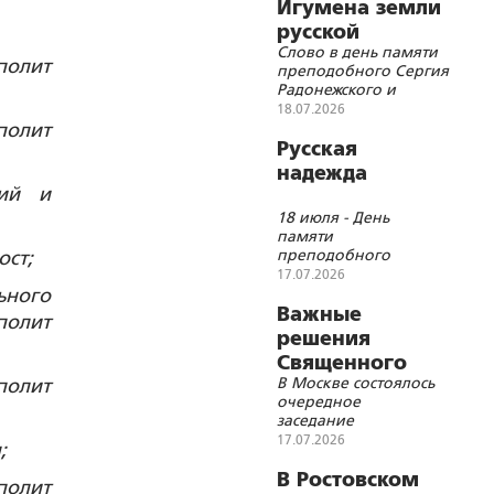
Игумена земли
русской
Слово в день памяти
полит
преподобного Сергия
Радонежского и
преподобномученицы
18.07.2026
великой княгини
полит
Елисаветы
Русская
надежда
кий и
18 июля - День
памяти
преподобного
ост;
Сергия
17.07.2026
Радонежского
ьного
Важные
полит
решения
Священного
В Москве состоялось
полит
Синода
очередное
заседание
Священного Синода
17.07.2026
;
Русской
Православной
В Ростовском
полит