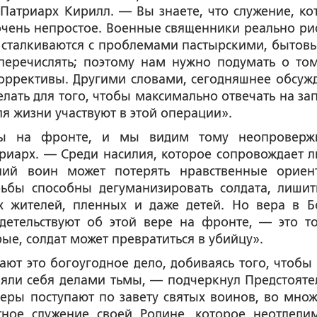
 Патриарх Кирилл. — Вы знаете, что служение, ко
 очень непростое. Военные священники реально ри
и сталкиваются с проблемами пастырскими, бытов
перечислять; поэтому нам нужно подумать о том
 коррективы. Другими словами, сегодняшнее обсуж
елать для того, чтобы максимально отвечать на за
я жизни участвуют в этой операции».
мы на фронте, и мы видим тому неопровер
риарх. — Среди насилия, которое сопровождает 
аний воин может потерять нравственные ориен
ьбы способны дегуманизировать солдата, лишит
х жителей, пленных и даже детей. Но вера в Б
детельствуют об этой вере на фронте, — это то
ые, солдат может превратиться в убийцу».
ют это богоугодное дело, добиваясь того, чтобы
няли себя делами тьмы, — подчеркнул Предстояте
ры поступают по завету святых воинов, во множ
ное служение своей Родине, которое неотдели