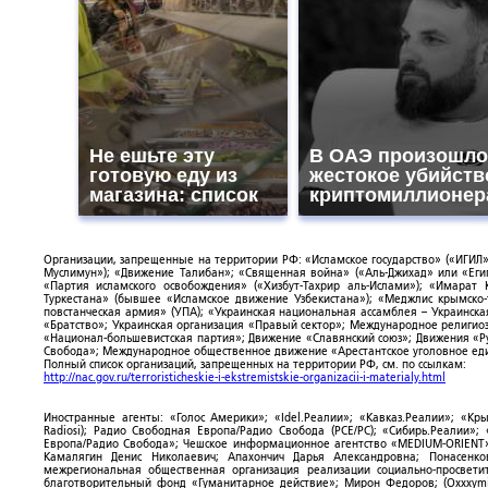
Не ешьте эту
В ОАЭ произошло
готовую еду из
жестокое убийств
магазина: список
криптомиллионер
Организации, запрещенные на территории РФ: «Исламское государство» («ИГИЛ»)
Муслимун»); «Движение Талибан»; «Священная война» («Аль-Джихад» или «Египе
«Партия исламского освобождения» («Хизбут-Тахрир аль-Ислами»); «Имарат 
Туркестана» (бывшее «Исламское движение Узбекистана»); «Меджлис крымско
повстанческая армия» (УПА); «Украинская национальная ассамблея – Украинска
«Братство»; Украинская организация «Правый сектор»; Международное религио
«Национал-большевистская партия»; Движение «Славянский союз»; Движения «Р
Свобода»; Международное общественное движение «Арестантское уголовное еди
Полный список организаций, запрещенных на территории РФ, см. по ссылкам:
http://nac.gov.ru/terroristicheskie-i-ekstremistskie-organizacii-i-materialy.html
Иностранные агенты: «Голос Америки»; «Idel.Реалии»; «Кавказ.Реалии»; «Кр
Radiosi); Радио Свободная Европа/Радио Свобода (PCE/PC); «Сибирь.Реалии»
Европа/Радио Свобода»; Чешское информационное агентство «MEDIUM-ORIENT»
Камалягин Денис Николаевич; Апахончич Дарья Александровна; Понасенк
межрегиональная общественная организация реализации социально-просветит
благотворительный фонд «Гуманитарное действие»; Мирон Федоров; (Oxxxymi