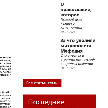
болезней
цивилизации
О
православии,
которое
Прямой долг
никому не
каждого
нужно
христианина –
хранить личное
29.07.2026
благочестие в
непоколебимой
За что уволили
верности заповедям
митрополита
Божиим и
Мефодия
Священному
О скандалах и
(Немцова)?
Преданию
хван аль-
странностях четырёх
ь-Ансар»;
кадровых решений
ая партия
краинская
Св. Синода
20.07.2026
ганизация
, Aleph);
 «Нация и
Все статьи темы
 (Azatliq
Свободная
геньевич;
Последние
ю.нет"»;
рбургский
ированная