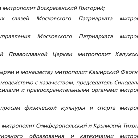
 митрополит Воскресенский Григорий;
ых связей Московского Патриархата митро
 управления Московского Патриархата митро
ской Православной Церкви митрополит Калужс
тырям и монашеству митрополит Каширский Феогн
модействию с казачеством, председатель Синодал
 силами и правоохранительными органами митро
опросам физической культуры и спорта митро
ре митрополит Симферопольский и Крымский Тихон
гиозного образования и катехизации митро