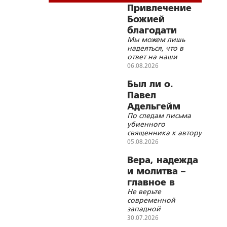
Привлечение
Божией
благодати
Мы можем лишь
надеяться, что в
ответ на наши
старания благодать
06.08.2026
будет ниспослана
Господом
Был ли о.
Павел
Адельгейм
По следам письма
членом
убиенного
кочетковского
священника к автору
братства?
05.08.2026
Вера, надежда
и молитва –
главное в
Не верьте
лечении
современной
любых
западной
инфекционных
каинитской
30.07.2026
осатаневшей