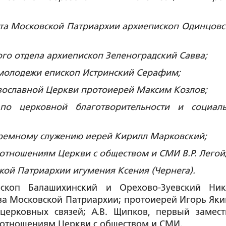
та Московской Патриархии архиепископ Одинцовс
ого отдела архиепископ Зеленоградский Савва;
 молодежи епископ Истринский Серафим;
авославной Церкви протоиерей Максим Козлов;
 по церковной благотворительности и социал
тюремному служению иерей Кирилл Марковский;
отношениям Церкви с обществом и СМИ В.Р. Легой
ой Патриархии игумения Ксения (Чернега).
скоп Балашихинский и Орехово-Зуевский Ник
ва Московской Патриархии; протоиерей Игорь Яки
церковных связей; А.В. Щипков, первый замест
оотношениям Церкви с обществом и СМИ.