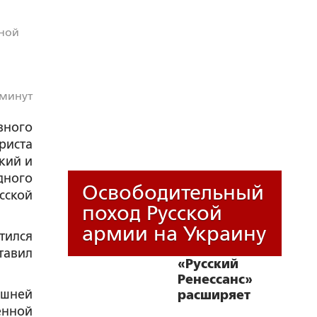
ной
 минут
вного
риста
кий и
дного
Освободительный
сской
поход Русской
армии на Украину
тился
тавил
«Русский
Ренессанс»
яшней
расширяет
географию:
енной