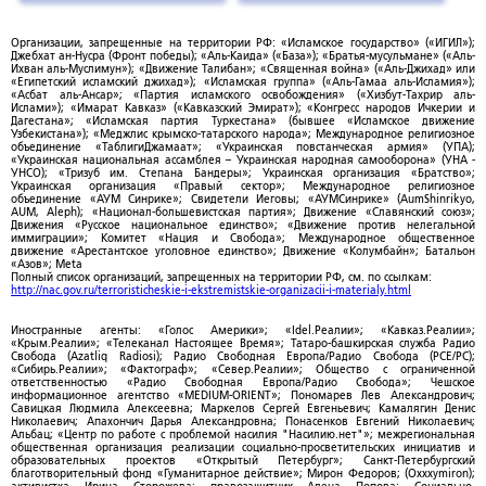
Организации, запрещенные на территории РФ: «Исламское государство» («ИГИЛ»);
Джебхат ан-Нусра (Фронт победы); «Аль-Каида» («База»); «Братья-мусульмане» («Аль-
Ихван аль-Муслимун»); «Движение Талибан»; «Священная война» («Аль-Джихад» или
«Египетский исламский джихад»); «Исламская группа» («Аль-Гамаа аль-Исламия»);
«Асбат аль-Ансар»; «Партия исламского освобождения» («Хизбут-Тахрир аль-
Ислами»); «Имарат Кавказ» («Кавказский Эмират»); «Конгресс народов Ичкерии и
Дагестана»; «Исламская партия Туркестана» (бывшее «Исламское движение
Узбекистана»); «Меджлис крымско-татарского народа»; Международное религиозное
объединение «ТаблигиДжамаат»; «Украинская повстанческая армия» (УПА);
«Украинская национальная ассамблея – Украинская народная самооборона» (УНА -
УНСО); «Тризуб им. Степана Бандеры»; Украинская организация «Братство»;
Украинская организация «Правый сектор»; Международное религиозное
объединение «АУМ Синрике»; Свидетели Иеговы; «АУМСинрике» (AumShinrikyo,
AUM, Aleph); «Национал-большевистская партия»; Движение «Славянский союз»;
Движения «Русское национальное единство»; «Движение против нелегальной
иммиграции»; Комитет «Нация и Свобода»; Международное общественное
движение «Арестантское уголовное единство»; Движение «Колумбайн»; Батальон
«Азов»; Meta
Полный список организаций, запрещенных на территории РФ, см. по ссылкам:
http://nac.gov.ru/terroristicheskie-i-ekstremistskie-organizacii-i-materialy.html
Иностранные агенты: «Голос Америки»; «Idel.Реалии»; «Кавказ.Реалии»;
«Крым.Реалии»; «Телеканал Настоящее Время»; Татаро-башкирская служба Радио
Свобода (Azatliq Radiosi); Радио Свободная Европа/Радио Свобода (PCE/PC);
«Сибирь.Реалии»; «Фактограф»; «Север.Реалии»; Общество с ограниченной
ответственностью «Радио Свободная Европа/Радио Свобода»; Чешское
информационное агентство «MEDIUM-ORIENT»; Пономарев Лев Александрович;
Савицкая Людмила Алексеевна; Маркелов Сергей Евгеньевич; Камалягин Денис
Николаевич; Апахончич Дарья Александровна; Понасенков Евгений Николаевич;
Альбац; «Центр по работе с проблемой насилия "Насилию.нет"»; межрегиональная
общественная организация реализации социально-просветительских инициатив и
образовательных проектов «Открытый Петербург»; Санкт-Петербургский
благотворительный фонд «Гуманитарное действие»; Мирон Федоров; (Oxxxymiron);