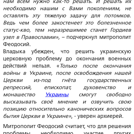
нам всем нужно как-то решать. И решать их
необходимо нашим с Вами поколениям, не
оставлять эту тяжелую задачу для потомков.
Ведь чем более закостенеет это болезненное
статус-кво, тем неразрешимее станет Гордиев
узел в Православии»,
– подчеркнул митрополит
Феодосий.
Владыка убежден, что решить украинскую
церковную проблему до окончания военных
действий нельзя. «
Только после окончания
войны в Украине, после освобождения нашей
Церкви из-под гнёта государственных
репрессий, епископат, духовенство и
монашество
Украины
смогут свободно
высказывать своё мнение и озвучить свою
позицию относительно канонических вопросов
бытия Церкви в Украине»
, - уверен архиерей.
Митрополит Феодосий считает, что для решения
проблемы необходимо участие других