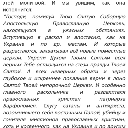
этой молитвой. И мы увидим, как она
исполнится:
"Господи, помилуй Твою Святую Соборную
Апостольскую Православную Церковь,
находящуюся в ужасных обстояниях.
Вступившую в раскол и апостасию, как на
Украине и по др. местам. И которые
разрастаются, захватывая всё новые поместные
церкви. Укрепи Духом Твоим Святым всех
верных Тебе остающихся на стези правды Твоей
Святой. А всех неверных обрати и через
глубокое и искреннее покаяние верни в лоно
Святой Твоей непорочной Церкви. И особенно
главного раскольника и разделителя
православных христиан патриарха
Варфоломея. Слугу сатаны и антихриста,
возомнившего себя восточным Папой, убийцу и
гонителя миллионов православных христиан,
хоть и косвенного, как на Украине и по другим