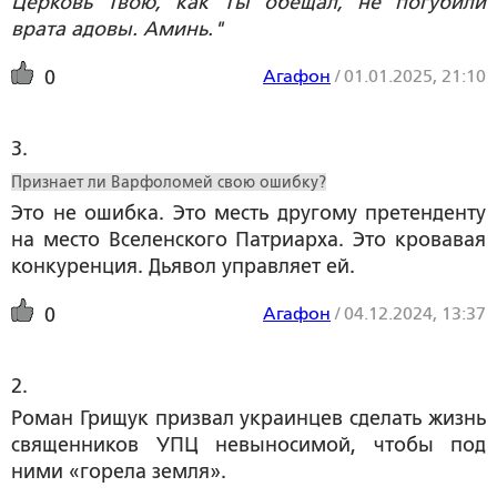
Церковь Твою, как Tы обещал, не погубили
врата адовы. Аминь."
Агафон
/
01.01.2025, 21:10
0
3. 
Признает ли Варфоломей свою ошибку?
Это не ошибка. Это месть другому претенденту
на место Вселенского Патриарха. Это кровавая
конкуренция. Дьявол управляет ей.
Агафон
/
04.12.2024, 13:37
0
2. 
Роман Грищук призвал украинцев сделать жизнь
священников УПЦ невыносимой, чтобы под
ними «горела земля».