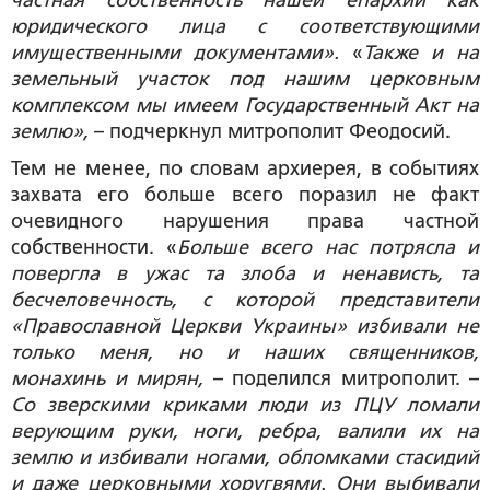
частная собственность нашей епархии как
юридического лица с соответствующими
имущественными документами».
«
Также и на
земельный участок под нашим церковным
комплексом мы имеем Государственный Акт на
землю»,
– подчеркнул митрополит Феодосий.
Тем не менее, по словам архиерея, в событиях
захвата его больше всего поразил не факт
очевидного нарушения права частной
собственности. «
Больше всего нас потрясла и
повергла в ужас та злоба и ненависть, та
бесчеловечность, с которой представители
«Православной Церкви Украины» избивали не
только меня, но и наших священников,
монахинь и мирян,
– поделился митрополит. –
Со зверскими криками люди из ПЦУ ломали
верующим руки, ноги, ребра, валили их на
землю и избивали ногами, обломками стасидий
и даже церковными хоругвями. Они выбивали