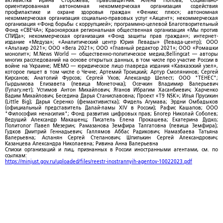
активистка Ирина Сторожева; правозащитник Алена Попова; Социально-
ориентированная автономная некоммерческая организация содействия
профилактике и охране здоровья граждан «Феникс плюс»; автономная
некоммерческая организация социально-правовых услуг «Акцент»; некоммерческая
организация «Фонд борьбы с коррупцией»; программно-целевой Благотворительный
Фонд «СВЕЧА»; Красноярская региональная общественная организация «Мы против
СПИДа»; некоммерческая организация «Фонд защиты прав граждан»; интернет-
издание «Медуза»; «Аналитический центр Юрия Левады» (Левада-центр); ООО
«Альтаир 2021»; ООО «Вега 2021»; ООО «Главный редактор 2021»; ООО «Ромашки
монолит»; M.News World — общественно-политическое медиа;Bellingcat — авторы
многих расследований на основе открытых данных, в том числе про участие России в
войне на Украине; МЕМО — юридическое лицо главреда издания «Кавказский узел»,
которое пишет в том числе о Чечне; Артемий Троицкий; Артур Смолянинов; Сергей
Кирсанов; Анатолий Фурсов; Сергей Ухов; Александр Шелест; ООО "ТЕНЕС";
Гырдымова Елизавета (певица Монеточка); Осечкин Владимир Валерьевич
(Гулагу.нет); Устимов Антон Михайлович; Яганов Ибрагим Хасанбиевич; Харченко
Вадим Михайлович; Беседина Дарья Станиславовна; Проект «T9 NSK»; Илья Прусикин
(Little Big); Дарья Серенко (фемактивистка); Фидель Агумава; Эрдни Омбадыков
(официальный представитель Далай-ламы XIV в России); Рафис Кашапов; ООО
"Философия ненасилия"; Фонд развития цифровых прав; Блогер Николай Соболев;
Ведущий Александр Макашенц; Писатель Елена Прокашева; Екатерина Дудко;
Политолог Павел Мезерин; Рамазанова Земфира Талгатовна (певица Земфира);
Гудков Дмитрий Геннадьевич; Галлямов Аббас Радикович; Намазбаева Татьяна
Валерьевна; Асланян Сергей Степанович; Шпилькин Сергей Александрович;
Казанцева Александра Николаевна; Ривина Анна Валерьевна
Списки организаций и лиц, признанных в России иностранными агентами, см. по
ссылкам:
https://minjust.gov.ru/uploaded/files/reestr-inostrannyih-agentov-10022023.pdf