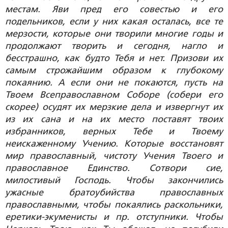
местам. Яви пред его совестью и его
подельников, если у них какая осталась, все те
мерзости, которые они творили многие годы и
продолжают творить и сегодня, нагло и
бесстрашно, как будто Тебя и нет. Призови их
самым строжайшим образом к глубокому
покаянию. А если они не покаются, пусть на
Твоем Всеправославном Соборе (собери его
скорее) осудят их мерзкие дела и извергнут их
из их сана и на их место поставят твоих
избранников, верных Тебе и Твоему
неискаженному Учению. Которые восстановят
мир православный, чистоту Учения Твоего и
православное Единство. Сотвори сие,
милостивый Господь. Чтобы закончились
ужасные братоубийства православных
православными, чтобы покаялись раскольники,
еретики-экуменисты и пр. отступники. Чтобы