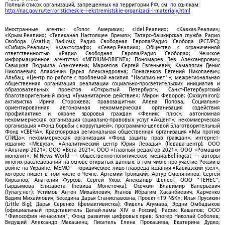
Полный список организаций, запрещенных на территории РФ, см. по ссылкам:
http://nac.gov.ru/terroristicheskie-i-ekstremistskie-organizacii-i-materialy.html
Иностранные агенты: «Голос Америки»; «Idel.Реалии»; «Кавказ.Реалии»;
«Крым.Реалии»; «Телеканал Настоящее Время»; Татаро-башкирская служба Радио
Свобода (Azatliq Radiosi); Радио Свободная Европа/Радио Свобода (PCE/PC);
«Сибирь.Реалии»; «Фактограф»; «Север.Реалии»; Общество с ограниченной
ответственностью «Радио Свободная Европа/Радио Свобода»; Чешское
информационное агентство «MEDIUM-ORIENT»; Пономарев Лев Александрович;
Савицкая Людмила Алексеевна; Маркелов Сергей Евгеньевич; Камалягин Денис
Николаевич; Апахончич Дарья Александровна; Понасенков Евгений Николаевич;
Альбац; «Центр по работе с проблемой насилия "Насилию.нет"»; межрегиональная
общественная организация реализации социально-просветительских инициатив и
образовательных проектов «Открытый Петербург»; Санкт-Петербургский
благотворительный фонд «Гуманитарное действие»; Мирон Федоров; (Oxxxymiron);
активистка Ирина Сторожева; правозащитник Алена Попова; Социально-
ориентированная автономная некоммерческая организация содействия
профилактике и охране здоровья граждан «Феникс плюс»; автономная
некоммерческая организация социально-правовых услуг «Акцент»; некоммерческая
организация «Фонд борьбы с коррупцией»; программно-целевой Благотворительный
Фонд «СВЕЧА»; Красноярская региональная общественная организация «Мы против
СПИДа»; некоммерческая организация «Фонд защиты прав граждан»; интернет-
издание «Медуза»; «Аналитический центр Юрия Левады» (Левада-центр); ООО
«Альтаир 2021»; ООО «Вега 2021»; ООО «Главный редактор 2021»; ООО «Ромашки
монолит»; M.News World — общественно-политическое медиа;Bellingcat — авторы
многих расследований на основе открытых данных, в том числе про участие России в
войне на Украине; МЕМО — юридическое лицо главреда издания «Кавказский узел»,
которое пишет в том числе о Чечне; Артемий Троицкий; Артур Смолянинов; Сергей
Кирсанов; Анатолий Фурсов; Сергей Ухов; Александр Шелест; ООО "ТЕНЕС";
Гырдымова Елизавета (певица Монеточка); Осечкин Владимир Валерьевич
(Гулагу.нет); Устимов Антон Михайлович; Яганов Ибрагим Хасанбиевич; Харченко
Вадим Михайлович; Беседина Дарья Станиславовна; Проект «T9 NSK»; Илья Прусикин
(Little Big); Дарья Серенко (фемактивистка); Фидель Агумава; Эрдни Омбадыков
(официальный представитель Далай-ламы XIV в России); Рафис Кашапов; ООО
"Философия ненасилия"; Фонд развития цифровых прав; Блогер Николай Соболев;
Ведущий Александр Макашенц; Писатель Елена Прокашева; Екатерина Дудко;