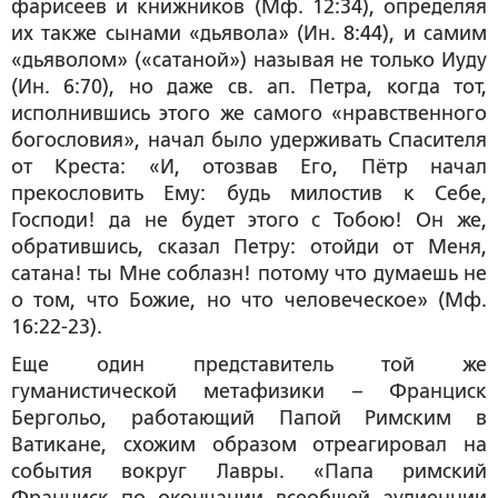
фарисеев и книжников (Мф. 12:34), определяя
их также сынами «дьявола» (Ин. 8:44), и самим
«дьяволом» («сатаной») называя не только Иуду
(Ин. 6:70), но даже св. ап. Петра, когда тот,
исполнившись этого же самого «нравственного
богословия», начал было удерживать Спасителя
от Креста: «И, отозвав Его, Пётр начал
прекословить Ему: будь милостив к Себе,
Господи! да не будет этого с Тобою! Он же,
обратившись, сказал Петру: отойди от Меня,
сатана! ты Мне соблазн! потому что думаешь не
о том, что Божие, но что человеческое» (Мф.
16:22-23).
Еще один представитель той же
гуманистической метафизики – Франциск
Бергольо, работающий Папой Римским в
Ватикане, схожим образом отреагировал на
события вокруг Лавры. «Папа римский