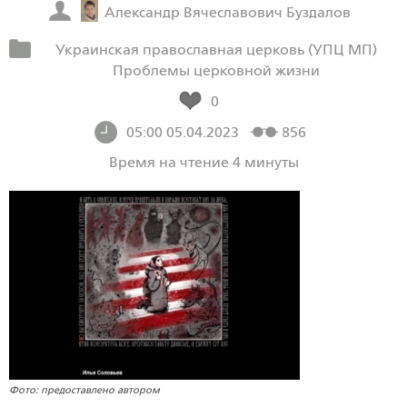
Александр Вячеславович Буздалов
Украинская православная церковь (УПЦ МП)
Проблемы церковной жизни
0
05:00 05.04.2023
856
Время на чтение 4 минуты
Фото: предоставлено автором