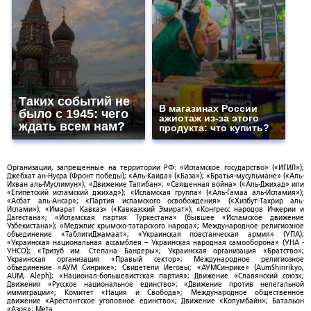
Таких событий не
В магазинах России
было с 1945: чего
ажиотаж из-за этого
ждать всем нам?
продукта: что купить?
Организации, запрещенные на территории РФ: «Исламское государство» («ИГИЛ»);
Джебхат ан-Нусра (Фронт победы); «Аль-Каида» («База»); «Братья-мусульмане» («Аль-
Ихван аль-Муслимун»); «Движение Талибан»; «Священная война» («Аль-Джихад» или
«Египетский исламский джихад»); «Исламская группа» («Аль-Гамаа аль-Исламия»);
«Асбат аль-Ансар»; «Партия исламского освобождения» («Хизбут-Тахрир аль-
Ислами»); «Имарат Кавказ» («Кавказский Эмират»); «Конгресс народов Ичкерии и
Дагестана»; «Исламская партия Туркестана» (бывшее «Исламское движение
Узбекистана»); «Меджлис крымско-татарского народа»; Международное религиозное
объединение «ТаблигиДжамаат»; «Украинская повстанческая армия» (УПА);
«Украинская национальная ассамблея – Украинская народная самооборона» (УНА -
УНСО); «Тризуб им. Степана Бандеры»; Украинская организация «Братство»;
Украинская организация «Правый сектор»; Международное религиозное
объединение «АУМ Синрике»; Свидетели Иеговы; «АУМСинрике» (AumShinrikyo,
AUM, Aleph); «Национал-большевистская партия»; Движение «Славянский союз»;
Движения «Русское национальное единство»; «Движение против нелегальной
иммиграции»; Комитет «Нация и Свобода»; Международное общественное
движение «Арестантское уголовное единство»; Движение «Колумбайн»; Батальон
«Азов»; Meta