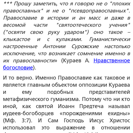
*** Прошу заметить, что я говорю не о "плохих
православных" и не о "псевдоправославных".
Православие в истории и ан масс и даже в
весомой части "святоотеческого учения"
("освяти свою руку ударом") оно такое –
клыкастое и с кулаками. Гуманистически
настроенные Антонии Сурожские настолько
исключение, что возникает сомнение именно в
их православности
» (Кураев А.
Нравственное
богословие
).
И то верно. Именно Православие как таковое и
является главным объектом оппозиции Кураева
и ему подобных представителей
метафизического гуманизма. Потому что ни кто
иной, как святой Иоанн Предтеча называл
иудеев-богоборцев «порождениями ехидны»
(Мф. 3:7). И Сам Господь Иисус Христос
использовал это выражение в отношении