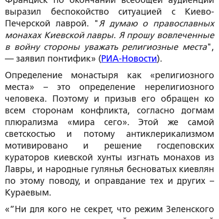
Франциск по окончании всеобщей аудиенции
выразил беспокойство ситуацией с Киево-
Печерской лаврой. "
Я думаю о православных
монахах Киевской лавры. Я прошу вовлеченные
в войну стороны уважать религиозные места
",
— заявил понтифик» (
РИА-Новости
).
Определение монастыря как «религиозного
места» – это определение нерелигиозного
человека. Поэтому и призыв его обращен ко
всем сторонам конфликта, согласно догмам
плюрализма «мира сего». Этой же самой
светскостью и потому антиклерикализмом
мотивировано и решение госдеповских
кураторов киевской хунты изгнать монахов из
Лавры, и народные гулянья бесноватых киевлян
по этому поводу, и оправдание тех и других –
Кураевым.
«”Ни для кого не секрет, что режим Зеленского