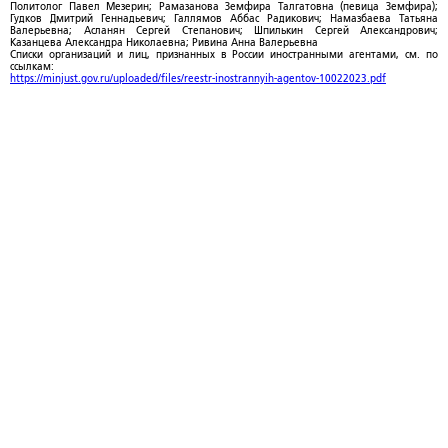
Политолог Павел Мезерин; Рамазанова Земфира Талгатовна (певица Земфира);
Гудков Дмитрий Геннадьевич; Галлямов Аббас Радикович; Намазбаева Татьяна
Валерьевна; Асланян Сергей Степанович; Шпилькин Сергей Александрович;
Казанцева Александра Николаевна; Ривина Анна Валерьевна
Списки организаций и лиц, признанных в России иностранными агентами, см. по
ссылкам:
https://minjust.gov.ru/uploaded/files/reestr-inostrannyih-agentov-10022023.pdf