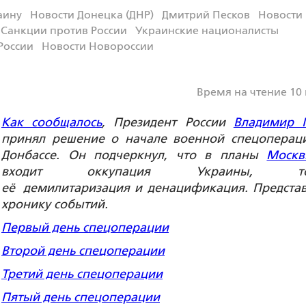
аину
Новости Донецка (ДНР)
Дмитрий Песков
Новости
Санкции против России
Украинские националисты
России
Новости Новороссии
Время на чтение 10
Как сообщалось
, Президент России
Владимир 
принял решение о начале военной спецоперац
Донбассе. Он подчеркнул, что в планы
Моск
входит оккупация Украины, тол
её демилитаризация и денацификация. Предста
хронику событий.
Первый день спецоперации
Второй день спецоперации
Третий день спецоперации
Пятый день спецоперации