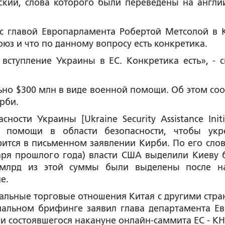
нский, слова которого были переведены на англи
 с главой Европарламента Робертой Метсолой в 
юз и что по данному вопросу есть конкретика.
 вступление Украины в ЕС. Конкретика есть», - с
ьно $300 млн в виде военной помощи. Об этом со
рби.
ости Украины [Ukraine Security Assistance Initia
н помощи в области безопасности, чтобы укр
рится в письменном заявлении Кирби. По его слов
ря прошлого года) власти США выделили Киеву 
 млрд из этой суммы были выделены после н
е.
альные торговые отношения Китая с другими стра
циальном брифинге заявил глава департамента Е
и состоявшегося накануне онлайн-саммита ЕС - КН