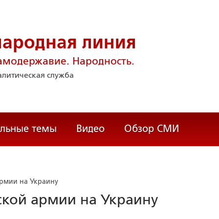
народная линия
амодержавие. Народность.
литическая служба
альные темы
Видео
Обзор СМИ
армии на Украину
ской армии на Украину