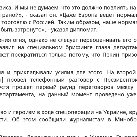
зиса. И мы не думаем, что это должно повлиять на
траной», - сказал он. «Даже Европа ведет норма
у торговлю с Россией. Таким образом, наше норма
быть затронуто», - указал дипломат.
ния огня, однако не следует переоценивать его р
заявил на специальном брифинге глава департа
ет прекратиться только потому, что Пекин призо
я и прикладывали усилия для этого. На второй
ин] провел телефонный разговор с Президент
пустя прошел первый раунд переговоров между
департамента, на данный момент проведено уже
о и героизм в ходе спецоперации на Украине, вр
асти. Об этом сообщили журналистам в Миноб