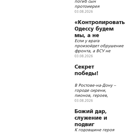
погиб сын
себя»
протоиерея
Александра
03.08.2026
Ильяшенко Сергей
«Контролировать
Одессу будем
мы, а не
Если у врага
Британия»
произойдет обрушение
фронта, а ВСУ не
успеют оборудовать
03.08.2026
новый фронт по
Днепру или по Збручу,
Секрет
российские войска
победы!
могут продвинуться
очень далеко, пока
В Ростове-на-Дону –
будут приниматься
городе сирени,
условия капитуляции
пионов, героев,
молитв и красоты
03.08.2026
Божий дар,
служение и
подвиг
К годовщине героя