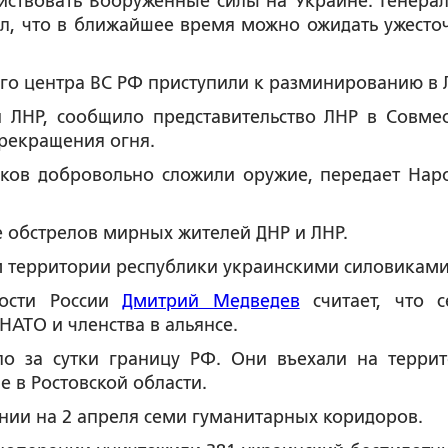
ействовать Вооруженные силы на Украине. Генера
л, что в ближайшее время можно ожидать ужесто
о центра ВС РФ приступили к разминированию в 
и ЛНР, сообщило представительство ЛНР в Совме
рекращения огня.
иков добровольно сложили оружие, передает Нар
е обстрелов мирных жителей ДНР и ЛНР.
м территории республики украинскими силовиками
ности России
Дмитрий Медведев
считает, что с
 НАТО и членства в альянсе.
ло за сутки границу РФ. Они въехали на терри
 в Ростовской области.
нии на 2 апреля семи гуманитарных коридоров.