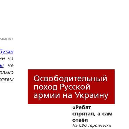
 минут
Путин
ии на
вы
не
ько
Освободительный
вляем
поход Русской
армии на Украину
«Ребят
спрятал, а сам
отвёл
На СВО героически
внимание на