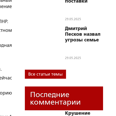
льный
поставки
негодяями, било по
чение
Taurus Украине
неядерной стране
якобы за то, что она
может стать ядерной
29.05.2025
ЛНР.
Дмитрий
стном
Песков назвал
угрозы семье
одная
Владимира
Мединского от
украинских
29.05.2025
радикалов
вопиющими
.
Все статьи темы
ейчас
торию
Последние
комментарии
Крушение