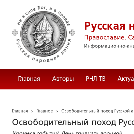
Русская 
Православие. С
Информационно-ана
Главная
Авторы
РНЛ ТВ
Акту
Главная
>
Главное
>
Освободительный поход Русской 
Освободительный поход Рус
Хроника событий. День тридцать восьмой