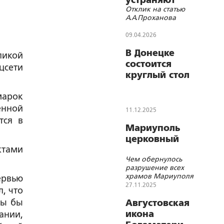
устраняют
Отклик на статью
реальных
А.А.Проханова
проблем...
09.04.2026
В Донецке
ликой
состоится
цсети
круглый стол
«Сдвиги
марок
постмодерна и
цивилизационная
енной
11.12.2025
миссия России»
тся в
Мариуполь
церковный
ктами
Чем обернулось
разрушение всех
храмов Мариуполя
ервью
27.11.2025
, что
Мы бы
Августовская
икона
ании,