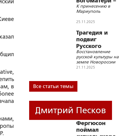
Богоматери –
йский
К принесению в
знамение
Мариуполь
наших Побед
Киеве
25.11.2025
Трагедия и
казал
подвиг
Русского
Восстановление
драмтеатра
общил
русской культуры на
Мариуполя
земле Новороссии
21.11.2025
tive,
епить
ам, в
Все статьи темы
более
ачала
Дмитрий Песков
нами,
Фергюсон
вропы
поймал
Р.