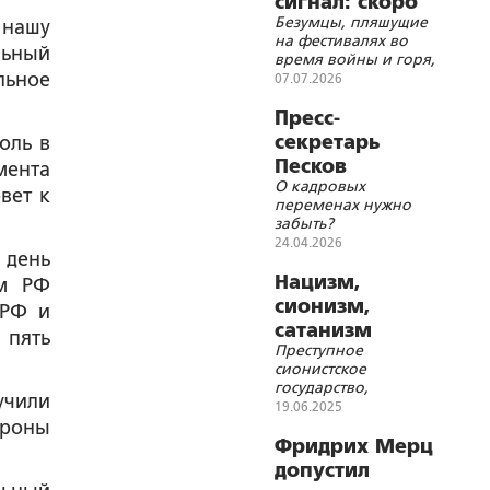
сигнал: скоро
Безумцы, пляшущие
всем придёт
 нашу
на фестивалях во
конец
льный
время войны и горя,
льное
что празднуете вы?
07.07.2026
Пресс-
секретарь
оль в
Песков
мента
О кадровых
смеётся
вет к
переменах нужно
забыть?
24.04.2026
 день
Нацизм,
ом РФ
сионизм,
 РФ и
сатанизм
 пять
Преступное
сионистское
государство,
учили
обладающее
19.06.2025
ядерным оружием,
ороны
вооруженное и
Фридрих Мерц
выпестованное
допустил
штатовскими