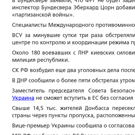
В Бундесвере заявили, что ФРГ не будет зад
инспектор Бундесвера Эберхард Цорн добави
«партизанской войны».
Специалисты Международного противоминног
ВСУ за минувшие сутки три раза обстрелял
центре по контролю и координации режима п
Около 180 воевавших с ЛНР киевских силов
милиция республики.
СК РФ возбудил еще два уголовных дела посл
В ДНР сообщили о более пяти обстрелах утро
Заместитель председателя Совета Безопас
Украина
не сможет вступить в ЕС без согласия
Свыше 14,5 тыс. жителей Донбасса пересек
страны через пункты пропуска, расположенные
Вице-премьер Украины сообщила о согласова