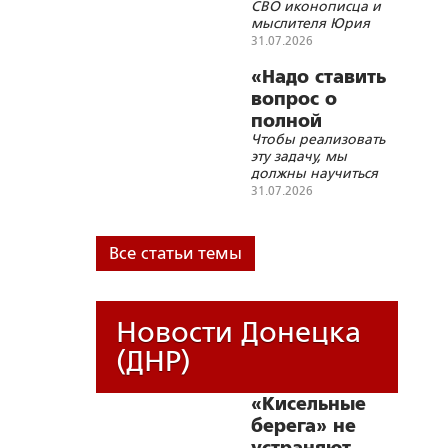
СВО иконописца и
мыслителя Юрия
Земцова
31.07.2026
«Надо ставить
вопрос о
полной
Чтобы реализовать
блокаде
эту задачу, мы
Украины»
должны научиться
бить дронами по
31.07.2026
подвижным целям
на большом
расстоянии, а по
Все статьи темы
стационарным
целям можно
работать всем
подряд
Новости Донецка
(ДНР)
«Кисельные
берега» не