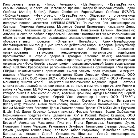
Иностранные агенты: «Голос Америки»; «Idel.Реалии»; «Кавказ.Реалии»;
«Крым.Реалии»; «Телеканал Настоящее Время»; Татаро-башкирская служба Радио
Свобода (Azatliq Radiosi); Радио Свободная Европа/Радио Свобода (PCE/PC);
«Сибирь.Реалии»; «Фактограф»; «Север.Реалии»; Общество с ограниченной
ответственностью «Радио Свободная Европа/Радио Свобода»; Чешское
информационное агентство «MEDIUM-ORIENT»; Пономарев Лев Александрович;
Савицкая Людмила Алексеевна; Маркелов Сергей Евгеньевич; Камалягин Денис
Николаевич; Апахончич Дарья Александровна; Понасенков Евгений Николаевич;
Альбац; «Центр по работе с проблемой насилия "Насилию.нет"»; межрегиональная
общественная организация реализации социально-просветительских инициатив и
образовательных проектов «Открытый Петербург»; Санкт-Петербургский
благотворительный фонд «Гуманитарное действие»; Мирон Федоров; (Oxxxymiron);
активистка Ирина Сторожева; правозащитник Алена Попова; Социально-
ориентированная автономная некоммерческая организация содействия
профилактике и охране здоровья граждан «Феникс плюс»; автономная
некоммерческая организация социально-правовых услуг «Акцент»; некоммерческая
организация «Фонд борьбы с коррупцией»; программно-целевой Благотворительный
Фонд «СВЕЧА»; Красноярская региональная общественная организация «Мы против
СПИДа»; некоммерческая организация «Фонд защиты прав граждан»; интернет-
издание «Медуза»; «Аналитический центр Юрия Левады» (Левада-центр); ООО
«Альтаир 2021»; ООО «Вега 2021»; ООО «Главный редактор 2021»; ООО «Ромашки
монолит»; M.News World — общественно-политическое медиа;Bellingcat — авторы
многих расследований на основе открытых данных, в том числе про участие России в
войне на Украине; МЕМО — юридическое лицо главреда издания «Кавказский узел»,
которое пишет в том числе о Чечне; Артемий Троицкий; Артур Смолянинов; Сергей
Кирсанов; Анатолий Фурсов; Сергей Ухов; Александр Шелест; ООО "ТЕНЕС";
Гырдымова Елизавета (певица Монеточка); Осечкин Владимир Валерьевич
(Гулагу.нет); Устимов Антон Михайлович; Яганов Ибрагим Хасанбиевич; Харченко
Вадим Михайлович; Беседина Дарья Станиславовна; Проект «T9 NSK»; Илья Прусикин
(Little Big); Дарья Серенко (фемактивистка); Фидель Агумава; Эрдни Омбадыков
(официальный представитель Далай-ламы XIV в России); Рафис Кашапов; ООО
"Философия ненасилия"; Фонд развития цифровых прав; Блогер Николай Соболев;
Ведущий Александр Макашенц; Писатель Елена Прокашева; Екатерина Дудко;
Политолог Павел Мезерин; Рамазанова Земфира Талгатовна (певица Земфира);
Гудков Дмитрий Геннадьевич; Галлямов Аббас Радикович; Намазбаева Татьяна
Валерьевна; Асланян Сергей Степанович; Шпилькин Сергей Александрович;
Казанцева Александра Николаевна; Ривина Анна Валерьевна