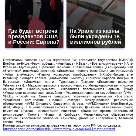
Где будет встреча
На Урале из казны
президентов США
были украдены 18
и России: Европа?
миллионов рублей
Организации, запрещенные на территории РФ: «Исламское государство» («ИГИЛ»);
Джебхат ан-Нусра (Фронт победы); «Аль-Каида» («База»); «Братья-мусульмане» («Аль-
Ихван аль-Муслимун»); «Движение Талибан»; «Священная война» («Аль-Джихад» или
«Египетский исламский джихад»); «Исламская группа» («Аль-Гамаа аль-Исламия»);
«Асбат аль-Ансар»; «Партия исламского освобождения» («Хизбут-Тахрир аль-
Ислами»); «Имарат Кавказ» («Кавказский Эмират»); «Конгресс народов Ичкерии и
Дагестана»; «Исламская партия Туркестана» (бывшее «Исламское движение
Узбекистана»); «Меджлис крымско-татарского народа»; Международное религиозное
объединение «ТаблигиДжамаат»; «Украинская повстанческая армия» (УПА);
«Украинская национальная ассамблея – Украинская народная самооборона» (УНА -
УНСО); «Тризуб им. Степана Бандеры»; Украинская организация «Братство»;
Украинская организация «Правый сектор»; Международное религиозное
объединение «АУМ Синрике»; Свидетели Иеговы; «АУМСинрике» (AumShinrikyo,
AUM, Aleph); «Национал-большевистская партия»; Движение «Славянский союз»;
Движения «Русское национальное единство»; «Движение против нелегальной
иммиграции»; Комитет «Нация и Свобода»; Международное общественное
движение «Арестантское уголовное единство»; Движение «Колумбайн»; Батальон
«Азов»; Meta
Полный список организаций, запрещенных на территории РФ, см. по ссылкам:
http://nac.gov.ru/terroristicheskie-i-ekstremistskie-organizacii-i-materialy.html