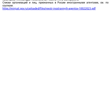
Списки организаций и лиц, признанных в России иностранными агентами, см. по
ссылкам:
https://minjust.gov.ru/uploaded/files/reestr-inostrannyih-agentov-10022023.pdf