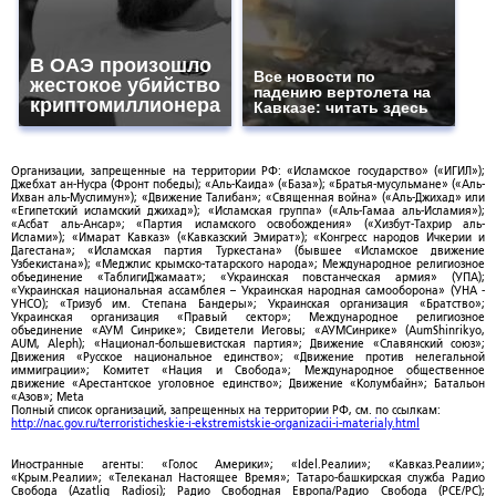
В ОАЭ произошло
Все новости по
жестокое убийство
падению вертолета на
криптомиллионера
Кавказе: читать здесь
Организации, запрещенные на территории РФ: «Исламское государство» («ИГИЛ»);
Джебхат ан-Нусра (Фронт победы); «Аль-Каида» («База»); «Братья-мусульмане» («Аль-
Ихван аль-Муслимун»); «Движение Талибан»; «Священная война» («Аль-Джихад» или
«Египетский исламский джихад»); «Исламская группа» («Аль-Гамаа аль-Исламия»);
«Асбат аль-Ансар»; «Партия исламского освобождения» («Хизбут-Тахрир аль-
Ислами»); «Имарат Кавказ» («Кавказский Эмират»); «Конгресс народов Ичкерии и
Дагестана»; «Исламская партия Туркестана» (бывшее «Исламское движение
Узбекистана»); «Меджлис крымско-татарского народа»; Международное религиозное
объединение «ТаблигиДжамаат»; «Украинская повстанческая армия» (УПА);
«Украинская национальная ассамблея – Украинская народная самооборона» (УНА -
УНСО); «Тризуб им. Степана Бандеры»; Украинская организация «Братство»;
Украинская организация «Правый сектор»; Международное религиозное
объединение «АУМ Синрике»; Свидетели Иеговы; «АУМСинрике» (AumShinrikyo,
AUM, Aleph); «Национал-большевистская партия»; Движение «Славянский союз»;
Движения «Русское национальное единство»; «Движение против нелегальной
иммиграции»; Комитет «Нация и Свобода»; Международное общественное
движение «Арестантское уголовное единство»; Движение «Колумбайн»; Батальон
«Азов»; Meta
Полный список организаций, запрещенных на территории РФ, см. по ссылкам:
http://nac.gov.ru/terroristicheskie-i-ekstremistskie-organizacii-i-materialy.html
Иностранные агенты: «Голос Америки»; «Idel.Реалии»; «Кавказ.Реалии»;
«Крым.Реалии»; «Телеканал Настоящее Время»; Татаро-башкирская служба Радио
Свобода (Azatliq Radiosi); Радио Свободная Европа/Радио Свобода (PCE/PC);