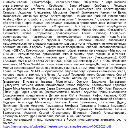
«Сибирь.Реалии»; «Фактограф»; «Север.Реалии»; Общество с ограниченной
ответственностью «Радио Свободная Европа/Радио Свобода»; Чешское
информационное агентство «MEDIUM-ORIENT»; Пономарев Лев Александрович;
Савицкая Людмила Алексеевна; Маркелов Сергей Евгеньевич; Камалягин Денис
Николаевич; Апахончич Дарья Александровна; Понасенков Евгений Николаевич;
Альбац; «Центр по работе с проблемой насилия "Насилию.нет"»; межрегиональная
общественная организация реализации социально-просветительских инициатив и
образовательных проектов «Открытый Петербург»; Санкт-Петербургский
благотворительный фонд «Гуманитарное действие»; Мирон Федоров; (Oxxxymiron);
активистка Ирина Сторожева; правозащитник Алена Попова; Социально-
ориентированная автономная некоммерческая организация содействия
профилактике и охране здоровья граждан «Феникс плюс»; автономная
некоммерческая организация социально-правовых услуг «Акцент»; некоммерческая
организация «Фонд борьбы с коррупцией»; программно-целевой Благотворительный
Фонд «СВЕЧА»; Красноярская региональная общественная организация «Мы против
СПИДа»; некоммерческая организация «Фонд защиты прав граждан»; интернет-
издание «Медуза»; «Аналитический центр Юрия Левады» (Левада-центр); ООО
«Альтаир 2021»; ООО «Вега 2021»; ООО «Главный редактор 2021»; ООО «Ромашки
монолит»; M.News World — общественно-политическое медиа;Bellingcat — авторы
многих расследований на основе открытых данных, в том числе про участие России в
войне на Украине; МЕМО — юридическое лицо главреда издания «Кавказский узел»,
которое пишет в том числе о Чечне; Артемий Троицкий; Артур Смолянинов; Сергей
Кирсанов; Анатолий Фурсов; Сергей Ухов; Александр Шелест; ООО "ТЕНЕС";
Гырдымова Елизавета (певица Монеточка); Осечкин Владимир Валерьевич
(Гулагу.нет); Устимов Антон Михайлович; Яганов Ибрагим Хасанбиевич; Харченко
Вадим Михайлович; Беседина Дарья Станиславовна; Проект «T9 NSK»; Илья Прусикин
(Little Big); Дарья Серенко (фемактивистка); Фидель Агумава; Эрдни Омбадыков
(официальный представитель Далай-ламы XIV в России); Рафис Кашапов; ООО
"Философия ненасилия"; Фонд развития цифровых прав; Блогер Николай Соболев;
Ведущий Александр Макашенц; Писатель Елена Прокашева; Екатерина Дудко;
Политолог Павел Мезерин; Рамазанова Земфира Талгатовна (певица Земфира);
Гудков Дмитрий Геннадьевич; Галлямов Аббас Радикович; Намазбаева Татьяна
Валерьевна; Асланян Сергей Степанович; Шпилькин Сергей Александрович;
Казанцева Александра Николаевна; Ривина Анна Валерьевна
Списки организаций и лиц, признанных в России иностранными агентами, см. по
ссылкам:
https://minjust.gov.ru/uploaded/files/reestr-inostrannyih-agentov-10022023.pdf