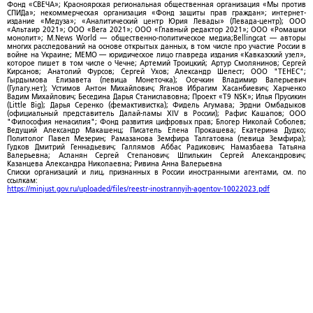
Фонд «СВЕЧА»; Красноярская региональная общественная организация «Мы против
СПИДа»; некоммерческая организация «Фонд защиты прав граждан»; интернет-
издание «Медуза»; «Аналитический центр Юрия Левады» (Левада-центр); ООО
«Альтаир 2021»; ООО «Вега 2021»; ООО «Главный редактор 2021»; ООО «Ромашки
монолит»; M.News World — общественно-политическое медиа;Bellingcat — авторы
многих расследований на основе открытых данных, в том числе про участие России в
войне на Украине; МЕМО — юридическое лицо главреда издания «Кавказский узел»,
которое пишет в том числе о Чечне; Артемий Троицкий; Артур Смолянинов; Сергей
Кирсанов; Анатолий Фурсов; Сергей Ухов; Александр Шелест; ООО "ТЕНЕС";
Гырдымова Елизавета (певица Монеточка); Осечкин Владимир Валерьевич
(Гулагу.нет); Устимов Антон Михайлович; Яганов Ибрагим Хасанбиевич; Харченко
Вадим Михайлович; Беседина Дарья Станиславовна; Проект «T9 NSK»; Илья Прусикин
(Little Big); Дарья Серенко (фемактивистка); Фидель Агумава; Эрдни Омбадыков
(официальный представитель Далай-ламы XIV в России); Рафис Кашапов; ООО
"Философия ненасилия"; Фонд развития цифровых прав; Блогер Николай Соболев;
Ведущий Александр Макашенц; Писатель Елена Прокашева; Екатерина Дудко;
Политолог Павел Мезерин; Рамазанова Земфира Талгатовна (певица Земфира);
Гудков Дмитрий Геннадьевич; Галлямов Аббас Радикович; Намазбаева Татьяна
Валерьевна; Асланян Сергей Степанович; Шпилькин Сергей Александрович;
Казанцева Александра Николаевна; Ривина Анна Валерьевна
Списки организаций и лиц, признанных в России иностранными агентами, см. по
ссылкам:
https://minjust.gov.ru/uploaded/files/reestr-inostrannyih-agentov-10022023.pdf