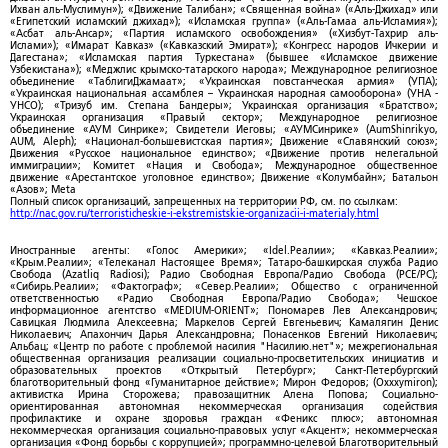
Ихван аль-Муслимун»); «Движение Талибан»; «Священная война» («Аль-Джихад» или
«Египетский исламский джихад»); «Исламская группа» («Аль-Гамаа аль-Исламия»);
«Асбат аль-Ансар»; «Партия исламского освобождения» («Хизбут-Тахрир аль-
Ислами»); «Имарат Кавказ» («Кавказский Эмират»); «Конгресс народов Ичкерии и
Дагестана»; «Исламская партия Туркестана» (бывшее «Исламское движение
Узбекистана»); «Меджлис крымско-татарского народа»; Международное религиозное
объединение «ТаблигиДжамаат»; «Украинская повстанческая армия» (УПА);
«Украинская национальная ассамблея – Украинская народная самооборона» (УНА -
УНСО); «Тризуб им. Степана Бандеры»; Украинская организация «Братство»;
Украинская организация «Правый сектор»; Международное религиозное
объединение «АУМ Синрике»; Свидетели Иеговы; «АУМСинрике» (AumShinrikyo,
AUM, Aleph); «Национал-большевистская партия»; Движение «Славянский союз»;
Движения «Русское национальное единство»; «Движение против нелегальной
иммиграции»; Комитет «Нация и Свобода»; Международное общественное
движение «Арестантское уголовное единство»; Движение «Колумбайн»; Батальон
«Азов»; Meta
Полный список организаций, запрещенных на территории РФ, см. по ссылкам:
http://nac.gov.ru/terroristicheskie-i-ekstremistskie-organizacii-i-materialy.html
Иностранные агенты: «Голос Америки»; «Idel.Реалии»; «Кавказ.Реалии»;
«Крым.Реалии»; «Телеканал Настоящее Время»; Татаро-башкирская служба Радио
Свобода (Azatliq Radiosi); Радио Свободная Европа/Радио Свобода (PCE/PC);
«Сибирь.Реалии»; «Фактограф»; «Север.Реалии»; Общество с ограниченной
ответственностью «Радио Свободная Европа/Радио Свобода»; Чешское
информационное агентство «MEDIUM-ORIENT»; Пономарев Лев Александрович;
Савицкая Людмила Алексеевна; Маркелов Сергей Евгеньевич; Камалягин Денис
Николаевич; Апахончич Дарья Александровна; Понасенков Евгений Николаевич;
Альбац; «Центр по работе с проблемой насилия "Насилию.нет"»; межрегиональная
общественная организация реализации социально-просветительских инициатив и
образовательных проектов «Открытый Петербург»; Санкт-Петербургский
благотворительный фонд «Гуманитарное действие»; Мирон Федоров; (Oxxxymiron);
активистка Ирина Сторожева; правозащитник Алена Попова; Социально-
ориентированная автономная некоммерческая организация содействия
профилактике и охране здоровья граждан «Феникс плюс»; автономная
некоммерческая организация социально-правовых услуг «Акцент»; некоммерческая
организация «Фонд борьбы с коррупцией»; программно-целевой Благотворительный