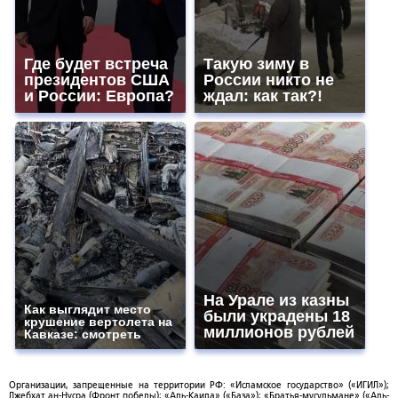
Где будет встреча
Такую зиму в
президентов США
России никто не
и России: Европа?
ждал: как так?!
На Урале из казны
Как выглядит место
были украдены 18
крушение вертолета на
миллионов рублей
Кавказе: смотреть
Организации, запрещенные на территории РФ: «Исламское государство» («ИГИЛ»);
Джебхат ан-Нусра (Фронт победы); «Аль-Каида» («База»); «Братья-мусульмане» («Аль-