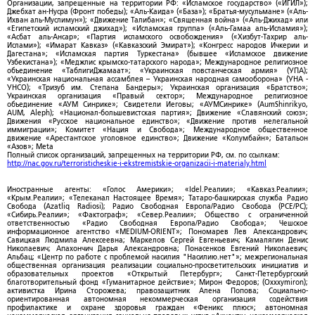
Организации, запрещенные на территории РФ: «Исламское государство» («ИГИЛ»);
Джебхат ан-Нусра (Фронт победы); «Аль-Каида» («База»); «Братья-мусульмане» («Аль-
Ихван аль-Муслимун»); «Движение Талибан»; «Священная война» («Аль-Джихад» или
«Египетский исламский джихад»); «Исламская группа» («Аль-Гамаа аль-Исламия»);
«Асбат аль-Ансар»; «Партия исламского освобождения» («Хизбут-Тахрир аль-
Ислами»); «Имарат Кавказ» («Кавказский Эмират»); «Конгресс народов Ичкерии и
Дагестана»; «Исламская партия Туркестана» (бывшее «Исламское движение
Узбекистана»); «Меджлис крымско-татарского народа»; Международное религиозное
объединение «ТаблигиДжамаат»; «Украинская повстанческая армия» (УПА);
«Украинская национальная ассамблея – Украинская народная самооборона» (УНА -
УНСО); «Тризуб им. Степана Бандеры»; Украинская организация «Братство»;
Украинская организация «Правый сектор»; Международное религиозное
объединение «АУМ Синрике»; Свидетели Иеговы; «АУМСинрике» (AumShinrikyo,
AUM, Aleph); «Национал-большевистская партия»; Движение «Славянский союз»;
Движения «Русское национальное единство»; «Движение против нелегальной
иммиграции»; Комитет «Нация и Свобода»; Международное общественное
движение «Арестантское уголовное единство»; Движение «Колумбайн»; Батальон
«Азов»; Meta
Полный список организаций, запрещенных на территории РФ, см. по ссылкам:
http://nac.gov.ru/terroristicheskie-i-ekstremistskie-organizacii-i-materialy.html
Иностранные агенты: «Голос Америки»; «Idel.Реалии»; «Кавказ.Реалии»;
«Крым.Реалии»; «Телеканал Настоящее Время»; Татаро-башкирская служба Радио
Свобода (Azatliq Radiosi); Радио Свободная Европа/Радио Свобода (PCE/PC);
«Сибирь.Реалии»; «Фактограф»; «Север.Реалии»; Общество с ограниченной
ответственностью «Радио Свободная Европа/Радио Свобода»; Чешское
информационное агентство «MEDIUM-ORIENT»; Пономарев Лев Александрович;
Савицкая Людмила Алексеевна; Маркелов Сергей Евгеньевич; Камалягин Денис
Николаевич; Апахончич Дарья Александровна; Понасенков Евгений Николаевич;
Альбац; «Центр по работе с проблемой насилия "Насилию.нет"»; межрегиональная
общественная организация реализации социально-просветительских инициатив и
образовательных проектов «Открытый Петербург»; Санкт-Петербургский
благотворительный фонд «Гуманитарное действие»; Мирон Федоров; (Oxxxymiron);
активистка Ирина Сторожева; правозащитник Алена Попова; Социально-
ориентированная автономная некоммерческая организация содействия
профилактике и охране здоровья граждан «Феникс плюс»; автономная