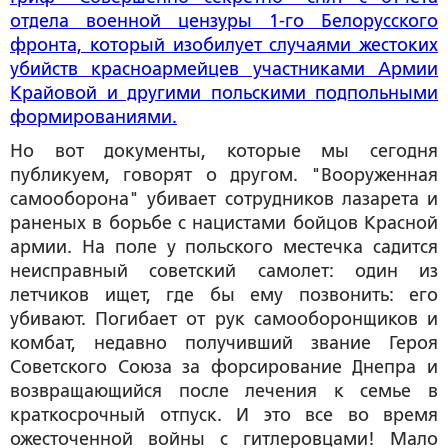
отдела военной цензуры 1-го Белорусского
фронта, который изобилует случаями жестоких
убийств красноармейцев участниками Армии
Крайовой и другими польскими подпольными
формированиями.
Но вот документы, которые мы сегодня
публикуем, говорят о другом. "Вооруженная
самооборона" убивает сотрудников лазарета и
раненых в борьбе с нацистами бойцов Красной
армии. На поле у польского местечка садится
неисправный советский самолет: один из
летчиков ищет, где бы ему позвонить: его
убивают. Погибает от рук самооборонщиков и
комбат, недавно получивший звание Героя
Советского Союза за форсирование Днепра и
возвращающийся после лечения к семье в
краткосрочный отпуск. И это все во время
ожесточенной войны с гитлеровцами! Мало