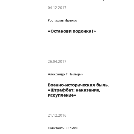
04.12.2017
2198
0
0
Ростислав Ищенко
«Останови подонка!»
26.04.2017
3150
0
0
Александр † Пыльцын
Военно-историческая быль.
«Штрафбат: наказание,
искупление»
21.12.2016
1580
0
0
Константин Сёмин