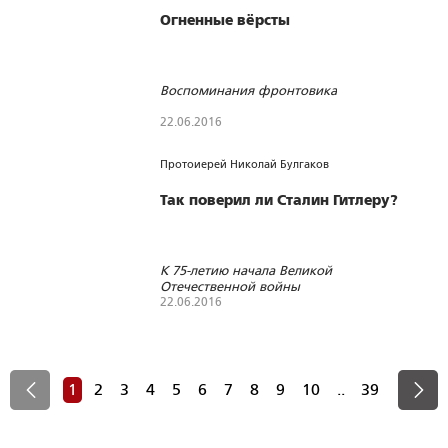
Огненные вёрсты
Воспоминания фронтовика
22.06.2016
5119
0
0
Протоиерей Николай Булгаков
Так поверил ли Сталин Гитлеру?
К 75-летию начала Великой
Отечественной войны
22.06.2016
2492
65
0
1
2
3
4
5
6
7
8
9
10
..
39