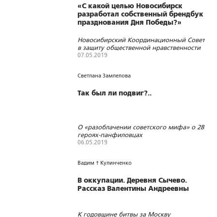
«С какой целью Новосибирск
разработал собственный брендбук
празднования Дня Победы?»
Новосибирский Координационный Совет
в защиту общественной нравственности
обратился к мэру города А.Е. Локтю в
07.05.2019
связи с размещением на улицах в
4417
0
0
качестве символов Победы красных
Светлана Замлелова
маков и перевернутой звезды
Так был ли подвиг?..
О «разоблачении советского мифа» о 28
героях-панфиловцах
06.05.2019
3485
22
0
Вадим † Кулинченко
В оккупации. Деревня Сычево.
Рассказ Валентины Андреевны
К годовщине битвы за Москву