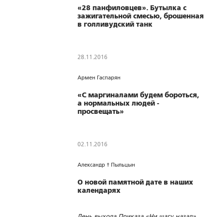
«28 панфиловцев». Бутылка с
зажигательной смесью, брошенная
в голливудский танк
28.11.2016
1700
0
0
Армен Гаспарян
«С маргиналами будем бороться,
а нормальных людей -
просвещать»
02.11.2016
1640
0
0
Александр † Пыльцын
О новой памятной дате в наших
календарях
День выхода Приказа «Ни шагу назад»