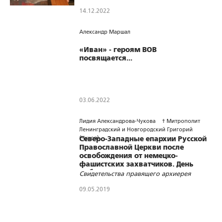
14.12.2022
416
0
0
Александр Маршал
«Иван» - героям ВОВ
посвящается...
03.06.2022
3402
0
0
Лидия Александрова-Чукова
† Митрополит
Ленинградский и Новгородский Григорий
(Чуков)
Северо-Западные епархии Русской
Православной Церкви после
освобождения от немецко-
фашистских захватчиков. День
Победы в Ленинграде
Свидетельства правящего архиерея
09.05.2019
2015
0
0