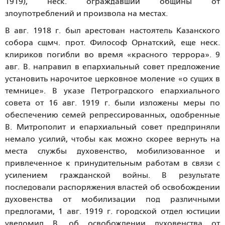
1919), неск. ограждавший общины от
злоупотреблений и произвола на местах.
В авг. 1918 г. был арестован настоятель Казанского
собора сщмч. прот. Философ Орнатский, еще неск.
клириков погибли во время «красного террора». 9
авг. В. направил в епархиальный совет предложение
установить нарочитое церковное моление «о сущих в
темнице». В указе Петроградского епархиального
совета от 16 авг. 1919 г. были изложены меры по
обеспечению семей репрессированных, одобренные
В. Митрополит и епархиальный совет предприняли
немало усилий, чтобы как можно скорее вернуть на
места службы духовенство, мобилизованное и
привлеченное к принудительным работам в связи с
усилением гражданской войны. В результате
последовали распоряжения властей об освобождении
духовенства от мобилизации под различными
предлогами, 1 авг. 1919 г. городской отдел юстиции
уведомил В. об освобождении духовенства от