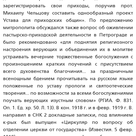
зарегистрировать свои приходы, поручив прот.
Михаилу Чельцову составить однообразный проект
Устава для приходских общин». По предложению
митрополита обсуждался также вопрос об оживлении
пастырско-приходской деятельности в Петрограде и
было рекомендовано «для поднятия религиозного
настроения верующих и объединения их в молитве
устраивать вечерние торжественные богослужения с
произношением кратких поучений с присутствием
всего духовенства благочиния... за праздничным
всенощным бдением прочитывать на русском языке
положенные по уставу прологи и святоотеческие
творения... по возможности за всеми богослужениями
поучать верующих изустным словом» (РГИА. Ф. 831.
Оп. 1. Ед. хр. 50. Л. 13). В кон. 1918 г. и в февр. 1919 г. В.
направил в СНК 2 докладные записки, под влиянием
к-рых был выпущен «Циркуляр по вопросу об
отделении церкви от государства» (Известия. 5 февр.