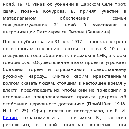
нояб. 1917). Узнав об убиении в Царском Селе прот.
сщмч. Иоанна Кочурова, В. принял участие в
материальном обеспечении семьи
священномученика. 21 нояб. В. участвовал в
интронизации Патриарха св. Тихона (Белавина).
После опубликования 31 дек. 1917 г. проекта декрета
по вопросам отделения Церкви от гос-ва В. 10 янв.
следующего года обратился с письмом в СНК, в к-ром
говорилось: «Осуществление этого проекта угрожает
большим горем и страданиями православному
русскому народу... Считаю своим нравственным
долгом сказать людям, стоящим в настоящее время у
власти, предупредить их, чтобы они не приводили в
исполнение предполагаемого проекта декрета об
отобрании церковного достояния» (ПрибЦВед. 1918.
N 1. С. 25). Офиц. ответа не последовало, но В. И.
Ленин
, ознакомившись с письмом В., наложил
резолюцию, в к-рой призывал коллегию при