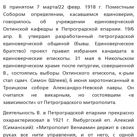
В принятом 7 марта/22 февр. 1918 г. Поместным
Собором определении, касавшемся единоверия,
говорилось об учреждении единоверческой
Охтинской кафедры в Петроградской епархии. 19/6
апр. В. утвердил разработанный петроградской
единоверческой общиной (бывш. Единоверческое
братство) проект правил избрания кандидата в
единоверческие епископы. 31 мая в Никольском
единоверческом храме после литургии, совершенной
В., состоялись выборы Охтинского епископа, к-рым
стал сщмч. Симон (Шлеев), 6 июня хиротонисанный в
Троицком соборе Александро-Невской лавры. Он
считался не викарным, но состоявшим «в
зависимости» от Петроградского митрополита.
Деятельность В. в Петроградской епархии прекрасно
охарактеризовал в 1921 г. Ямбургский еп. Алексий
(Симанский): «Митрополит Вениамин держит в своих
руках все нити управления, и от него, с одной