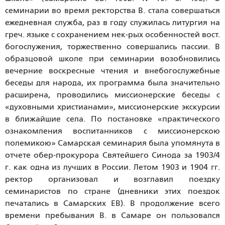
семинарии во время ректорства В. стала совершаться
ежедневная служба, раз в году служилась литургия на
греч. языке с сохранением нек-рых особенностей вост.
богослужения, торжественно совершались пассии. В
образцовой школе при семинарии возобновились
вечерние воскресные чтения и внебогослужебные
беседы для народа, их программа была значительно
расширена, проводились миссионерские беседы с
«духовными христианами», миссионерские экскурсии
в ближайшие села. По постановке «практического
ознакомления воспитанников с миссионерскою
полемикою» Самарская семинария была упомянута в
отчете обер-прокурора Святейшего Синода за 1903/4
г. как одна из лучших в России. Летом 1903 и 1904 гг.
ректор организовал и возглавил поездку
семинаристов по стране (дневники этих поездок
печатались в Самарских ЕВ). В продолжение всего
времени пребывания В. в Самаре он пользовался