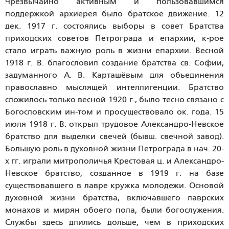
Чрезвычайно активным и пользовавшимся
поддержкой архиерея было братское движение. 12
дек. 1917 г. состоялись выборы в совет Братства
приходских советов Петрограда и епархии, к-рое
стало играть важную роль в жизни епархии. Весной
1918 г. В. благословил создание братства св. Софии,
задуманного А. В. Карташёвым для объединения
православно мыслящей интеллигенции. Братство
сложилось только весной 1920 г., было тесно связано с
Богословским ин-том и просуществовало ок. года. 15
июля 1918 г. В. открыл трудовое Александро-Невское
братство для выделки свечей (бывш. свечной завод).
Большую роль в духовной жизни Петрограда в нач. 20-
х гг. играли митрополичья Крестовая ц. и Александро-
Невское братство, созданное в 1919 г. на базе
существовавшего в лавре кружка молодежи. Основой
духовной жизни братства, включавшего лаврских
монахов и мирян обоего пола, были богослужения.
Службы здесь длились дольше, чем в приходских