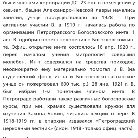
были членами корпорации ДС. 23 окт. в помещении у
сев.-зап. башни Александро-Невской лавры начались
занятия, уч-ще просуществовало до 1928 г. При
активном участии В. в 1919 г. началась работа по
организации Петроградского Богословского ин-та. 1
авг. В. одобрил проект положения о Богословском ин-
те. Офиц. открытие ин-та состоялось 16 апр. 1920 г.,
перед началом учения митрополит совершил
молебен. Ин-т содержался на средства приходов,
неоднократно ему материально помогал и В. (на
студенческий фонд ин-та и Богословско-пастырское
уч-ще он пожертвовал 600 тыс. р.). 28 янв. 1921 г. В.
был избран 1-м почетным членом ин-та. В
Петрограде работали также различные богословские
курсы, при мн. храмах существовали кружки для
изучения Закона Божия, читались лекции о вере. В
1918-1919 гг. в епархии издавался «Петроградский
церковный вестник» (с кон. 1918 - только офиц. часть).