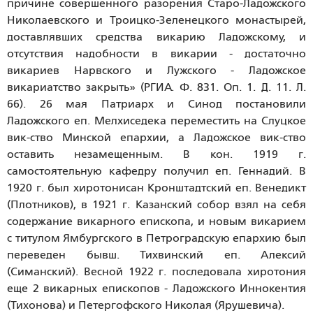
причине совершенного разорения Старо-Ладожского
Николаевского и Троицко-Зеленецкого монастырей,
доставлявших средства викарию Ладожскому, и
отсутствия надобности в викарии - достаточно
викариев Нарвского и Лужского - Ладожское
викариатство закрыть» (РГИА. Ф. 831. Оп. 1. Д. 11. Л.
66). 26 мая Патриарх и Синод постановили
Ладожского еп. Мелхиседека переместить на Слуцкое
вик-ство Минской епархии, а Ладожское вик-ство
оставить незамещенным. В кон. 1919 г.
самостоятельную кафедру получил еп. Геннадий. В
1920 г. был хиротонисан Кронштадтский еп. Венедикт
(Плотников), в 1921 г. Казанский собор взял на себя
содержание викарного епископа, и новым викарием
с титулом Ямбургского в Петроградскую епархию был
переведен бывш. Тихвинский еп. Алексий
(Симанский). Весной 1922 г. последовала хиротония
еще 2 викарных епископов - Ладожского Иннокентия
(Тихонова) и Петергофского Николая (Ярушевича).