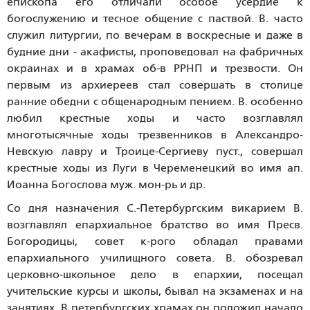
епископа его отличали особое усердие к
богослужению и тесное общение с паствой. В. часто
служил литургии, по вечерам в воскресные и даже в
будние дни - акафисты, проповедовал на фабричных
окраинах и в храмах об-в РРНП и трезвости. Он
первым из архиереев стал совершать в столице
ранние обедни с общенародным пением. В. особенно
любил крестные ходы и часто возглавлял
многотысячные ходы трезвенников в Александро-
Невскую лавру и Троице-Сергиеву пуст., совершал
крестные ходы из Луги в Череменецкий во имя ап.
Иоанна Богослова муж. мон-рь и др.
Со дня назначения С.-Петербургским викарием В.
возглавлял епархиальное братство во имя Пресв.
Богородицы, совет к-рого обладал правами
епархиального училищного совета. В. обозревал
церковно-школьное дело в епархии, посещал
учительские курсы и школы, бывал на экзаменах и на
занятиях. В петербургских храмах он положил начало