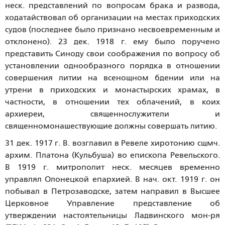
неск. представлений по вопросам брака и развода,
ходатайствовал об организации на местах приходских
судов (последнее было признано несвоевременным и
отклонено). 23 дек. 1918 г. ему было поручено
представить Синоду свои соображения по вопросу об
установлении однообразного порядка в отношении
совершения литии на всенощном бдении или на
утрени в приходских и монастырских храмах, в
частности, в отношении тех облачений, в коих
архиереи, священнослужители и
священномонашествующие должны совершать литию.
31 дек. 1917 г. В. возглавил в Ревеле хиротонию сщмч.
архим. Платона (Кульбуша) во епископа Ревельского.
В 1919 г. митрополит неск. месяцев временно
управлял Олонецкой епархией. В нач. окт. 1919 г. он
побывал в Петрозаводске, затем направил в Высшее
Церковное Управление представление об
утверждении настоятельницы Ладвинского мон-ря