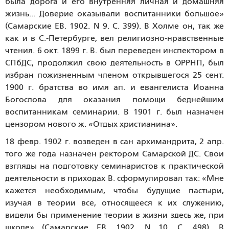
была дорога и его внутренняя личная и домашняя
жизнь... Доверие оказывали воспитанники большое»
(Самарские ЕВ. 1902. N 9. С. 399). В Холме он, так же
как и в С.-Петербурге, вел религиозно-нравственные
чтения. 6 окт. 1899 г. В. был переведен инспектором в
СПбДС, продолжил свою деятельность в ОРРНП, был
избран пожизненным членом открывшегося 25 сент.
1900 г. братства во имя ап. и евангелиста Иоанна
Богослова для оказания помощи беднейшим
воспитанникам семинарии. В 1901 г. был назначен
цензором нового ж. «Отдых христианина».
18 февр. 1902 г. возведен в сан архимандрита, 2 апр.
того же года назначен ректором Самарской ДС. Свои
взгляды на подготовку семинаристов к практической
деятельности в приходах В. сформулировал так: «Мне
кажется необходимым, чтобы будущие пастыри,
изучая в теории все, относящееся к их служению,
видели бы применение теории в жизни здесь же, при
школе» (Самарские ЕВ. 1902. N 10. С. 498). В