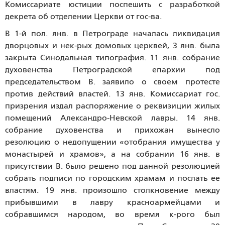
Комиссариате юстиции поспешить с разработкой
декрета об отделении Церкви от гос-ва.
В 1-й пол. янв. в Петрограде началась ликвидация
дворцовых и нек-рых домовых церквей, 3 янв. была
закрыта Синодальная типография. 11 янв. собрание
духовенства Петроградской епархии под
председательством В. заявило о своем протесте
против действий властей. 13 янв. Комиссариат гос.
призрения издал распоряжение о реквизиции жилых
помещений Александро-Невской лавры. 14 янв.
собрание духовенства и прихожан вынесло
резолюцию о недопущении «отобрания имущества у
монастырей и храмов», а на собрании 16 янв. в
присутствии В. было решено под данной резолюцией
собрать подписи по городским храмам и послать ее
властям. 19 янв. произошло столкновение между
прибывшими в лавру красноармейцами и
собравшимся народом, во время к-рого был