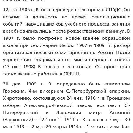
12 окт. 1905 г. В. был переведен ректором в СПбДС. Он
вступил в должность во время революционных
событий, нарушивших ход учебного процесса, занятия
возобновились лишь после рождественских каникул. В
1907 г. было построено новое здание образцовой
школы при семинарии. Летом 1907 и 1909 гг. ректор
организовал поездки семинаристов по России. После
учреждения епархиального миссионерского совета
(13 окт. 1908) В. вошел в его состав. Он продолжал
также активно работать в ОРРНП.
30 дек. 1909 г. В. определено быть епископом
Гдовским, 4-м викарием С.-Петербургской епархии.
Хиротонию, состоявшуюся 24 янв. 1910 г. в Троицком
соборе Александро-Невской лавры, возглавил С.-
Петербургский и Ладожский митр. Антоний
(Вадковский). С 22 нояб. 1911 г. В. являлся 3-м, с 30
мая 1913 г.- 2-м, с 20 марта 1914 г.- 1-м викарием. Как