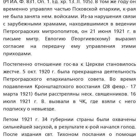
(РГИА. Ф. 831. Оп. 1. Ед. хр. 13. Л. 105). В том же году он
временно управлял частью Псковской епархии, к-рая
не была занята нем. войсками. Из-за нарушения связи
с зарубежными храмами, находившимися в ведении
Петроградских митрополитов, он 21 июня 1921 г. в
письме митр. Евлогию (Георгиевскому) выразил
согласие на передачу ему управления этими
приходами.
Постепенно отношение гос-ва к Церкви становилось
жестче. 5 окт. 1920 г. была прекращена деятельность
Петроградского епархиального совета. Во время
подавления Кронштадтского восстания (28 февр.- 17
марта 1921) были расстреляны неск. священников. 16
июля 1921 г. В. вызвали в ЧК, где взяли с него
подписку о невыезде.
Летом 1921 г. 34 губернии страны были охвачены
сильнейшей засухой, в результате к-рой начался голод.
После издания свт. Тихоном послания о помощи