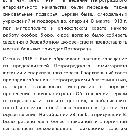
В. в нач. сент. 1919 г. в ведение Петроградского
епархиального начальства были переданы также
синодальные подворья, церкви бывш. синодальных
учреждений и подворья др. епархий. В марте 1918 г.
при митрополите и епископском совете начало
работу особое бюро, к-рое должно было собирать
сведения о безработном духовенстве и предоставлять
места в больших приходах Петрограда.
Осенью 1918 г. было образовано частное совещание
из представителей Петроградского комиссариата
юстиции и епархиального совета. Епархиальный совет
проводил собрания с петроградскими благочинными,
на к-рых разъяснялась инструкция о порядке
проведения в жизнь декрета «Об отделении церкви
от государства и школы от церкви», вырабатывались
способы возможно безболезненного для Церкви его
осуществления. На собрании 28 нояб. в присутствии В.
было решено «для более спокойной и энергичной
деятельности рекомендовать приходским советам