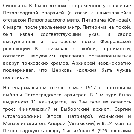
Синода на В. было возложено временное управление
Петроградской епархией (в связи с намечавшейся
отставкой Петроградского митр. Питирима (Окнова)),
6 марта, после увольнения митр. Питирима на покой,
был издан соответствующий указ. В своих
выступлениях и проповедях после Февральской
революции В. призывал к любви, терпимости,
согласию, верующим предлагал организовываться
вокруг приходских храмов. Архиерей неоднократно
подчеркивал, что Церковь «должна быть чужда
политики».
На епархиальном съезде в мае 1917 г. проходили
выборы Петроградского архиерея. В 1-м туре было
выдвинуто 11 кандидатов, во 2-м туре их осталось
трое: Финляндский и Выборгский архиеп. Сергий
(Страгородский) (впосл. Патриарх), Уфимский и
Мензелинский еп. Андрей (Ухтомский) и В. 24 мая на
Петроградскую кафедру был избран В. (976 голосами