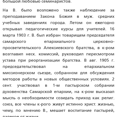
большой любовью семинаристов.
На В. было возложено также наблюдение за
преподаванием Закона Божия в муж. средних
учебных заведениях города. Летом он ежегодно
открывал педагогические курсы для учителей. 16
марта 1903 г. В. был избран товарищем председателя
самарского епархиального церковно-
просветительского Алексиевского братства, в к-ром
возглавил неск. комиссий, руководил пересмотром
устава при реорганизации братства. В авг. 1905 г.
председательствовал на епархиальном
миссионерском съезде, собранном для обсуждения
методов работы в новых общественных условиях. 2
сент. участвовал в 1-м пастырском собрании
духовенства Самарской епархии, на к-ром высказал
мысль о необходимости созидать приход как религ.
союз, все члены к-рого живут истинно христ. жизнью,
чему, по мнению В., мешает воспитание пастырей,
далекое от жизни.