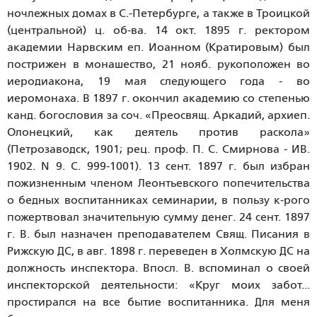
ночлежных домах в С.-Петербурге, а также в Троицкой
(центральной) ц. об-ва. 14 окт. 1895 г. ректором
академии Нарвским еп. Иоанном (Кратировым) был
пострижен в монашество, 21 нояб. рукоположен во
иеродиакона, 19 мая следующего года - во
иеромонаха. В 1897 г. окончил академию со степенью
канд. богословия за соч. «Преосвящ. Аркадий, архиеп.
Олонецкий, как деятель против раскола»
(Петрозаводск, 1901; рец. проф. П. С. Смирнова - ИВ.
1902. N 9. С. 999-1001). 13 сент. 1897 г. был избран
пожизненным членом Леонтьевского попечительства
о бедных воспитанниках семинарии, в пользу к-рого
пожертвовал значительную сумму денег. 24 сент. 1897
г. В. был назначен преподавателем Свящ. Писания в
Рижскую ДС, в авг. 1898 г. переведен в Холмскую ДС на
должность инспектора. Впосл. В. вспоминал о своей
инспекторской деятельности: «Круг моих забот...
простирался на все бытие воспитанника. Для меня