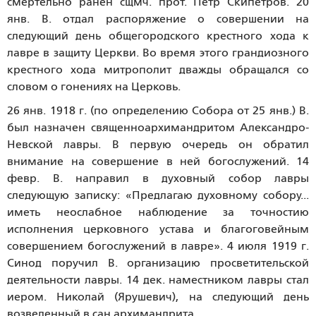
смертельно ранен сщмч. прот. Петр Скипетров. 20
янв. В. отдал распоряжение о совершении на
следующий день общегородского крестного хода к
лавре в защиту Церкви. Во время этого грандиозного
крестного хода митрополит дважды обращался со
словом о гонениях на Церковь.
26 янв. 1918 г. (по определению Собора от 25 янв.) В.
был назначен священноархимандритом Александро-
Невской лавры. В первую очередь он обратил
внимание на совершение в ней богослужений. 14
февр. В. направил в духовный собор лавры
следующую записку: «Предлагаю духовному собору...
иметь неослабное наблюдение за точностию
исполнения церковного устава и благоговейным
совершением богослужений в лавре». 4 июля 1919 г.
Синод поручил В. организацию просветительской
деятельности лавры. 14 дек. наместником лавры стал
иером. Николай (Ярушевич), на следующий день
возведенный в сан архимандрита.