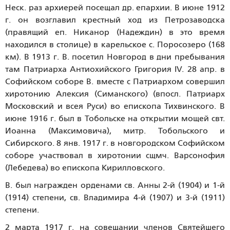
Неск. раз архиерей посещал др. епархии. В июне 1912
г. он возглавил крестный ход из Петрозаводска
(правящий еп. Никанор (Надеждин) в это время
находился в столице) в карельское с. Поросозеро (168
км). В 1913 г. В. посетил Новгород в дни пребывания
там Патриарха Антиохийского Григория IV. 28 апр. в
Софийском соборе В. вместе с Патриархом совершил
хиротонию Алексия (Симанского) (впосл. Патриарх
Московский и всея Руси) во епископа Тихвинского. В
июне 1916 г. был в Тобольске на открытии мощей свт.
Иоанна (Максимовича), митр. Тобольского и
Сибирского. 8 янв. 1917 г. в новгородском Софийском
соборе участвовал в хиротонии сщмч. Варсонофия
(Лебедева) во епископа Кирилловского.
В. был награжден орденами св. Анны 2-й (1904) и 1-й
(1914) степени, св. Владимира 4-й (1907) и 3-й (1911)
степени.
2 марта 1917 г. на совещании членов Святейшего