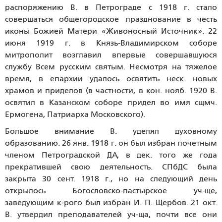
распоряжению В. в Петрограде с 1918 г. стало
совершаться общегородское празднование в честь
иконы Божией Матери «Живоносный Источник». 22
июня 1919 г. в Князь-Владимирском соборе
митрополит возглавил впервые совершавшуюся
службу Всем русским святым. Несмотря на тяжелое
время, в епархии удалось освятить неск. новых
храмов и приделов (в частности, в кон. нояб. 1920 В.
освятил в Казанском соборе придел во имя сщмч.
Ермогена, Патриарха Московского).
Большое внимание В. уделял духовному
образованию. 26 янв. 1918 г. он был избран почетным
членом Петроградской ДА, в дек. того же года
прекратившей свою деятельность. СПбДС была
закрыта 30 сент. 1918 г., но на следующий день
открылось Богословско-пастырское уч-ще,
заведующим к-рого был избран И. П. Щербов. 21 окт.
В. утвердил преподавателей уч-ща, почти все они