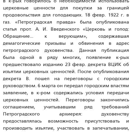
в к-рых говорилось о необходимости использовать
церковные ценности для покупки за границей
продовольствия для голодающих. 18 февр. 1922 г. в
газ. «Петроградская правда» была опубликована
статья прот. А. И. Введенского «Церковь и голод:
Обращение... к верующим», содержавшая
демагогические призывы и обвинения в адрес
петроградского духовенства. Данная публикация
была одной в ряду многих, появление к-рых
предшествовало изданию 23 февр. декрета ВЦИК об
изъятии церковных ценностей. После опубликования
декрета В. пошел на переговоры с городским
руководством. 6 марта он передал городским властям
заявление, в к-ром содержались условия передачи
церковных ценностей. Переговоры закончились
соглашением, учитывавшим ряд требований
Петроградского архиерея: духовенству
предоставлялась возможность присутствовать и
производить изъятие, участвовать в запечатывании,