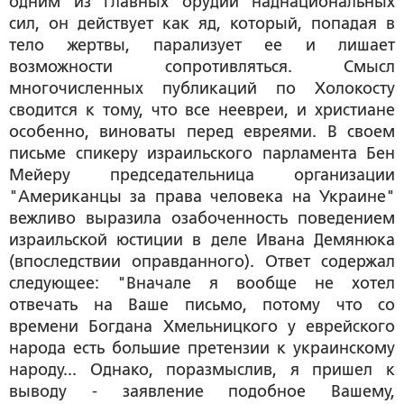
одним из главных орудий наднациональных
сил, он действует как яд, который, попадая в
тело жертвы, парализует ее и лишает
возможности сопротивляться. Смысл
многочисленных публикаций по Холокосту
сводится к тому, что все неевреи, и христиане
особенно, виноваты перед евреями. В своем
письме спикеру израильского парламента Бен
Мейеру председательница организации
"Американцы за права человека на Украине"
вежливо выразила озабоченность поведением
израильской юстиции в деле Ивана Демянюка
(впоследствии оправданного). Ответ содержал
следующее: "Вначале я вообще не хотел
отвечать на Ваше письмо, потому что со
времени Богдана Хмельницкого у еврейского
народа есть большие претензии к украинскому
народу... Однако, поразмыслив, я пришел к
выводу - заявление подобное Вашему,