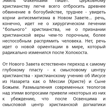
Эмиль Факенхайм пишет: "Церковному
христианству легче всего отбросить древнее
обвинение в богоубийстве, труднее - увидеть
корни антисемитизма в Новом Завете... речь,
конечно, идет не о хирургическом лечении
"больного" христианства, не о признании
христианской веры чем-то порочным, более
неспособным распрямить человека. Нет, речь
идет о новой ориентации в мире, который
радикально изменился после Холокоста.
От Нового Завета естественен переход к самому
глубокому пласту - к смысловому центру
христианства - христианскому учению об Иисусе
из Назарета как о Мессии (Христе) и Сыне
Божьем. Размышления современных теологов
над этими вопросами привели некоторых из них
к убеждению, что после Освенцима и
смысловой центр христианской догматики