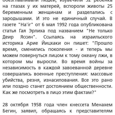
обезглавливали людей, изувечили 52 ребенка
на глазах у их матерей, вспороли животы 25
беременным женщинам и разделались с
зародышами. И это не единичный случай. В
газете "Ha'ir" от 6 мая 1992 года опубликована
статья Гая Эрлиха под названием "Не только
Деир Яссин". Ссылаясь на израильского
историка Арие Йицхаки он пишет: "Прошло
время, сменились поколения - и теперь мы
можем повернуться лицом к тому океану лжи, в
котором мы выросли. Во время войны за
независимость в каждой завоеванной деревне
совершались военные преступления: массовые
убийства, резня, изнасилования. Все это рано
или поздно станет достоянием общественности.
Как же посмотреть в лицо этим фактам?"
28 октября 1958 года член кнессета Менахем
Бегин, заявил, обращаясь к представителям