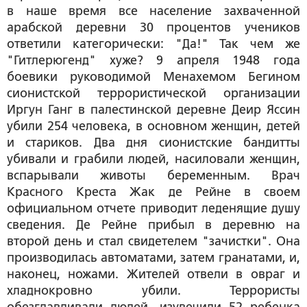
в наше время все население захваченной
арабской деревни 30 процентов учеников
ответили категорически: "Да!" Так чем же
"Гитлерюгенд" хуже? 9 апреля 1948 года
боевики руководимой Менахемом Бегином
сионистской террористической организации
Иргун Ганг в палестинской деревне Деир Яссин
убили 254 человека, в основном женщин, детей
и стариков. Два дня сионистские бандитты
убивали и грабили людей, насиловали женщин,
вспарывали животы беременным. Врач
Красного Креста Жак де Рейне в своем
официальном отчете приводит леденящие душу
сведения. Де Рейне прибыл в деревню на
второй день и стал свидетелем "зачистки". Она
производилась автоматами, затем гранатами, и,
наконец, ножами. Жителей отвели в овраг и
хладнокровно убили. Террористы