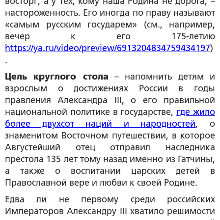
восторг, а у тех, кому наша Родина не дорога,
–
настороженность. Его иногда по праву называют
«самым русским государем» (см., например,
вечер к его 175-летию
https://ya.ru/video/preview/6913204834759434197
)
.
Цель круглого стола
– напомнить детям и
взрослым о достижениях России в годы
правления Александра III, о его правильной
национальной политике в государстве,
где жило
более двухсот наций и народностей
, о
знаменитом Восточном путешествии, в которое
Августейший отец отправил наследника
престола 135 лет тому назад именно из Гатчины,
а также о воспитании царских детей в
Православной вере и любви к своей Родине.
Е
два ли не первому среди российских
Император
ов Александру III хватило решимости