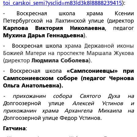
toi_carskoi_semi?ysclid=m83ld3k8l8888239415
):
- Воскресная школа храма Ксении
Петербургской на Лахтинской улице (директор
Карпова Виктория Николаевна
, педагог
Мухина Дарья Геннадьевна
).
- Воскресная школа
храма Державной иконы
Божией Матери на проспекте Маршала Жукова
(директор
Людмила Соболева
).
-
Воскресная школа
«Сампсониевцы» при
Сампсониевском соборе (педагог Чернова
Ольга Анатольевна).
- прихожанин собора Святого Духа на
Д
олгоозерной улице
Алексей Устинов и
прихожанин храма Архангела Михаила на
Д
олгоозерной улице Федор Устинов.
Гатчина
: