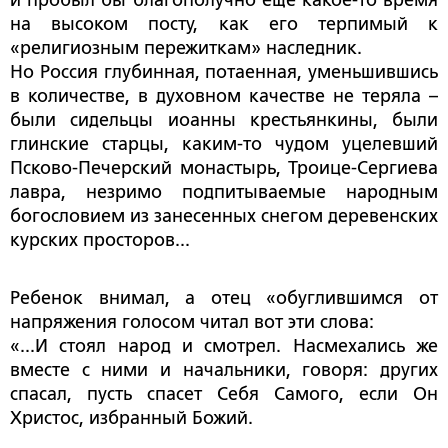
и пробыл бы благополучно еще какое-то время
на высоком посту, как его терпимый к
«религиозным пережиткам» наследник.
Но Россия глубинная, потаенная, уменьшившись
в количестве, в духовном качестве не теряла –
были сидельцы иоанны крестьянкины, были
глинские старцы, каким-то чудом уцелевший
Псково-Печерский монастырь, Троице-Сергиева
лавра, незримо подпитываемые народным
богословием из занесенных снегом деревенских
курских просторов...
Ребенок внимал, а отец «обуглившимся от
напряжения голосом читал вот эти слова:
«...И стоял народ и смотрел. Насмехались же
вместе с ними и начальники, говоря: других
спасал, пусть спасет Себя Самого, если Он
Христос, избранный Божий.