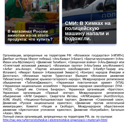
СМИ: В Химках на
полицейскую
В магазинах России
машину напали и
ажиотаж из-за этого
подожгли.
продукта: что купить?
Организации, запрещенные на территории РФ: «Исламское государство» («ИГИЛ»);
Джебхат ан-Нусра (Фронт победы); «Аль-Каида» («База»); «Братья-мусульмане» («Аль-
Ихван аль-Муслимун»); «Движение Талибан»; «Священная война» («Аль-Джихад» или
«Египетский исламский джихад»); «Исламская группа» («Аль-Гамаа аль-Исламия»);
«Асбат аль-Ансар»; «Партия исламского освобождения» («Хизбут-Тахрир аль-
Ислами»); «Имарат Кавказ» («Кавказский Эмират»); «Конгресс народов Ичкерии и
Дагестана»; «Исламская партия Туркестана» (бывшее «Исламское движение
Узбекистана»); «Меджлис крымско-татарского народа»; Международное религиозное
объединение «ТаблигиДжамаат»; «Украинская повстанческая армия» (УПА);
«Украинская национальная ассамблея – Украинская народная самооборона» (УНА -
УНСО); «Тризуб им. Степана Бандеры»; Украинская организация «Братство»;
Украинская организация «Правый сектор»; Международное религиозное
объединение «АУМ Синрике»; Свидетели Иеговы; «АУМСинрике» (AumShinrikyo,
AUM, Aleph); «Национал-большевистская партия»; Движение «Славянский союз»;
Движения «Русское национальное единство»; «Движение против нелегальной
иммиграции»; Комитет «Нация и Свобода»; Международное общественное
движение «Арестантское уголовное единство»; Движение «Колумбайн»; Батальон
«Азов»; Meta
Полный список организаций, запрещенных на территории РФ, см. по ссылкам:
http://nac.gov.ru/terroristicheskie-i-ekstremistskie-organizacii-i-materialy.html