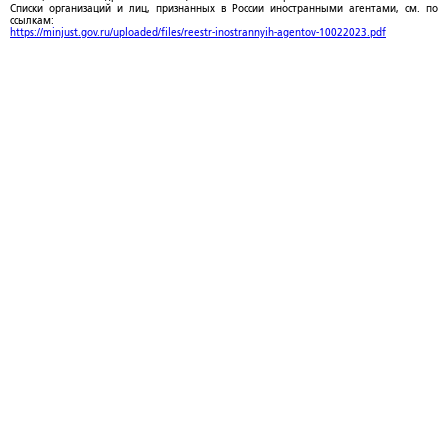
Списки организаций и лиц, признанных в России иностранными агентами, см. по
ссылкам:
https://minjust.gov.ru/uploaded/files/reestr-inostrannyih-agentov-10022023.pdf