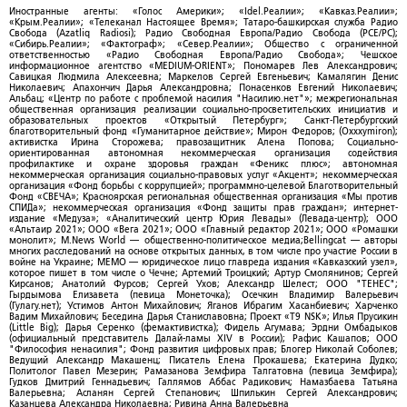
Иностранные агенты: «Голос Америки»; «Idel.Реалии»; «Кавказ.Реалии»;
«Крым.Реалии»; «Телеканал Настоящее Время»; Татаро-башкирская служба Радио
Свобода (Azatliq Radiosi); Радио Свободная Европа/Радио Свобода (PCE/PC);
«Сибирь.Реалии»; «Фактограф»; «Север.Реалии»; Общество с ограниченной
ответственностью «Радио Свободная Европа/Радио Свобода»; Чешское
информационное агентство «MEDIUM-ORIENT»; Пономарев Лев Александрович;
Савицкая Людмила Алексеевна; Маркелов Сергей Евгеньевич; Камалягин Денис
Николаевич; Апахончич Дарья Александровна; Понасенков Евгений Николаевич;
Альбац; «Центр по работе с проблемой насилия "Насилию.нет"»; межрегиональная
общественная организация реализации социально-просветительских инициатив и
образовательных проектов «Открытый Петербург»; Санкт-Петербургский
благотворительный фонд «Гуманитарное действие»; Мирон Федоров; (Oxxxymiron);
активистка Ирина Сторожева; правозащитник Алена Попова; Социально-
ориентированная автономная некоммерческая организация содействия
профилактике и охране здоровья граждан «Феникс плюс»; автономная
некоммерческая организация социально-правовых услуг «Акцент»; некоммерческая
организация «Фонд борьбы с коррупцией»; программно-целевой Благотворительный
Фонд «СВЕЧА»; Красноярская региональная общественная организация «Мы против
СПИДа»; некоммерческая организация «Фонд защиты прав граждан»; интернет-
издание «Медуза»; «Аналитический центр Юрия Левады» (Левада-центр); ООО
«Альтаир 2021»; ООО «Вега 2021»; ООО «Главный редактор 2021»; ООО «Ромашки
монолит»; M.News World — общественно-политическое медиа;Bellingcat — авторы
многих расследований на основе открытых данных, в том числе про участие России в
войне на Украине; МЕМО — юридическое лицо главреда издания «Кавказский узел»,
которое пишет в том числе о Чечне; Артемий Троицкий; Артур Смолянинов; Сергей
Кирсанов; Анатолий Фурсов; Сергей Ухов; Александр Шелест; ООО "ТЕНЕС";
Гырдымова Елизавета (певица Монеточка); Осечкин Владимир Валерьевич
(Гулагу.нет); Устимов Антон Михайлович; Яганов Ибрагим Хасанбиевич; Харченко
Вадим Михайлович; Беседина Дарья Станиславовна; Проект «T9 NSK»; Илья Прусикин
(Little Big); Дарья Серенко (фемактивистка); Фидель Агумава; Эрдни Омбадыков
(официальный представитель Далай-ламы XIV в России); Рафис Кашапов; ООО
"Философия ненасилия"; Фонд развития цифровых прав; Блогер Николай Соболев;
Ведущий Александр Макашенц; Писатель Елена Прокашева; Екатерина Дудко;
Политолог Павел Мезерин; Рамазанова Земфира Талгатовна (певица Земфира);
Гудков Дмитрий Геннадьевич; Галлямов Аббас Радикович; Намазбаева Татьяна
Валерьевна; Асланян Сергей Степанович; Шпилькин Сергей Александрович;
Казанцева Александра Николаевна; Ривина Анна Валерьевна