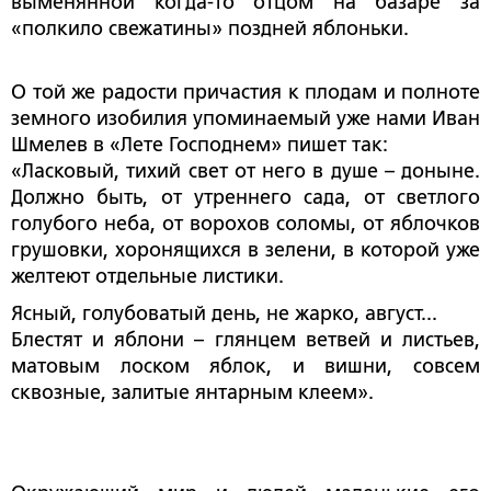
выменянной когда-то отцом на базаре за
«полкило свежатины» поздней яблоньки.
О той же радости причастия к плодам и полноте
земного изобилия упоминаемый уже нами Иван
Шмелев в «Лете Господнем» пишет так:
«Ласковый, тихий свет от него в душе – доныне.
Должно быть, от утреннего сада, от светлого
голубого неба, от ворохов соломы, от яблочков
грушовки, хоронящихся в зелени, в которой уже
желтеют отдельные листики.
Ясный, голубоватый день, не жарко, август...
Блестят и яблони – глянцем ветвей и листьев,
матовым лоском яблок, и вишни, совсем
сквозные, залитые янтарным клеем».