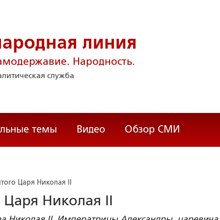
народная линия
амодержавие. Народность.
литическая служба
альные темы
Видео
Обзор СМИ
того Царя Николая II
 Царя Николая II
ра Николая II, Императрицы Александры, царевича