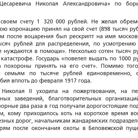
 Цесаревича Николая Александровича» по бор
своем счету 1 320 000 рублей. Не желая обрем
вою коронацию принял на свой счет (898 тысяч руб
м после воцарения был рескрипт на имя москов
тысяч рублей для распределения, по усмотрению 
е нуждаются в помощи». Несколько сотен тысяч р
атастрофе. Государь «повелел выдать по 1000 р
 похороны принять на его счет». Помимо того
им семьям по тысяче рублей единовременно, 
ия вплоть до февраля 1917 года.
Николая II уходила на пожертвования, на пе
бных заведений, благотворительных организаци
орные два раза в год получали дорогостоящие по
м, кому приходилось хоть на короткое время во
зных дорог, начальникам жандармских подраздел
ерям после окончания охоты в Беловежской пущ