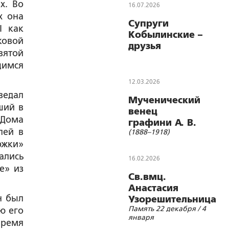
х. Во
16.07.2026
х она
Супруги
I как
Кобылинские –
ковой
друзья
ятой
последнего
имся
Императора
России
12.03.2026
ведал
Мученический
ший в
венец
 Дома
графини А. В.
лей в
(1888–1918)
Гендриковой
ржки»
ались
16.02.2026
е» из
Св.вмц.
Анастасия
н был
Узорешительница
Память 22 декабря / 4
ю его
января
время