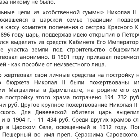
аза никому не было.
льные цели из «собственной суммы» Николая II
ожившейся в царской семье традиции поддер
 в кассу комитета попечения о сестрах Красного К
 1896 году царь, поддержав идею открытия в Петер
лся выделить из средств Кабинета Его Император
ие участка земли под строительство общежити
твовал анонимно. В 1901 году приказал перечисл
й - как пособие от неизвестного лица.
 жертвовал свои личные средства на постройку 
о бюджета Николая II были пожертвованы 
рии Магдалины в Дармштадте, на родине его су
а постройку этого храма потрачено 194 732 руб
и руб. Другое крупное пожертвование Николая II
ского. Для Дивеевской обители царь выдели
и в 1904 г. - 11 434 руб. Среди других храмов сл
р в Царском Селе, освященный в 1912 году. П
- Пещерный во имя преп. Серафима Саровского.