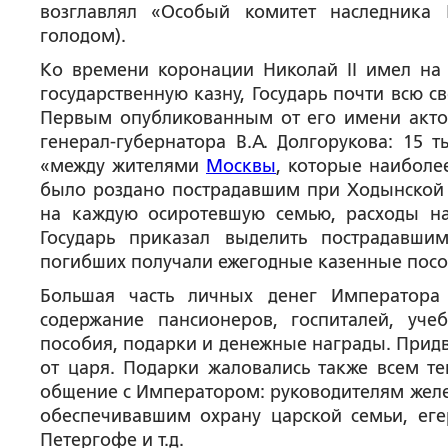
возглавлял «Особый комитет наследника
голодом).
Ко времени коронации Николай II имел на 
государственную казну, Государь почти всю с
Первым опубликованным от его имени акто
генерал-губернатора В.А. Долгорукова: 15 
«между жителями
Москвы
, которые наиболе
было роздано пострадавшим при Ходынской к
на каждую осиротевшую семью, расходы на
Государь приказал выделить пострадавш
погибших получали ежегодные казенные пособ
Большая часть личных денег Императора 
содержание пансионеров, госпиталей, уче
пособия, подарки и денежные награды. Придв
от царя. Подарки жаловались также всем те
общение с Императором: руководителям желе
обеспечивавшим охрану царской семьи, ег
Петергофе и т.д.