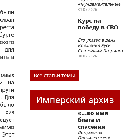
территорий
«Фундаментальные
основы Союзного
31.07.2026
 были
государства и
живал
современные
Курс на
геополитические
реста
победу в СВО
вызовы»
бурге
Его указал в день
ского
Крещения Руси
я для
Святейший Патриарх
Кирилл
ить в
30.07.2026
новых
Все статьи темы
им на
пруги
. Для
Имперский архив
 было
л «из
«...во имя
едует
блага и
спасения
омимо
Документы
России»
 Этот
Президентской