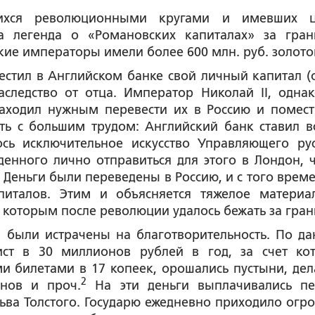
шихся революционными кругами и имевших 
а легенда о «Романовских капиталах» за гран
ские императоры имели более 600 млн. руб. золото
местил в Английском банке свой личный капитал (
следство от отца. Император Николай II, однак
находил нужным перевести их в Россию и помест
ить с большим трудом: Английский банк ставил в
ось исключительное искусство Управляющего ру
денного лично отправиться для этого в Лондон, 
 Деньги были переведены в Россию, и с того време
питалов. Этим и объясняется тяжелое материа
 которым после революции удалось бежать за гран
 были истрачены на благотворительность. По д
ист в 30 миллионов рублей в год, за счет ко
и билетами в 17 копеек, орошались пустыни, дел
2
инов и проч.
На эти деньги выплачивались пе
ьва Толстого. Государю ежедневно приходило огр