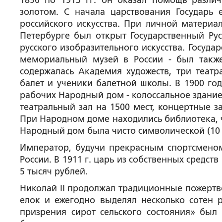
1896 по 1913 гг. он оказал помощь разл
золотом. С начала царствования Государь
российского искусства. При личной материа
Петербурге был открыт Государственный Рус
русского изобразительного искусства. Госуд
мемориальный музей в России - был также
содержалась Академия художеств, три театр
балет и ученики балетной школы. В 1900 год
рабочих Народный дом - колоссальное здание
театральный зал на 1500 мест, концертные з
При Народном доме находились библиотека, ч
Народный дом была чисто символической (10 
Император, будучи прекрасным спортсменом
России. В 1911 г. царь из собственных средс
5 тысяч рублей.
Николай II продолжал традиционные пожертво
елок и ежегодно выделял несколько сотен р
призрения сирот сельского состояния» был 