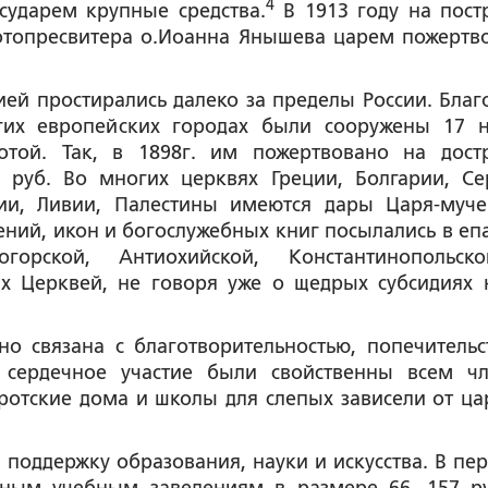
4
сударем крупные средства.
В 1913 году на пост
ротопресвитера о.Иоанна Янышева царем пожертв
ей простирались далеко за пределы России. Благ
гих европейских городах были сооружены 17 
отой. Так, в 1898г. им пожертвовано на дост
 руб. Во многих церквях Греции, Болгарии, Се
рии, Ливии, Палестины имеются дары Царя-муче
ий, икон и богослужебных книг посылались в еп
огорской, Антиохийской, Константинопольс
х Церквей, не говоря уже о щедрых субсидиях 
о связана с благотворительностью, попечительс
, сердечное участие были свойственны всем ч
отские дома и школы для слепых зависели от ца
 поддержку образования, науки и искусства. В пер