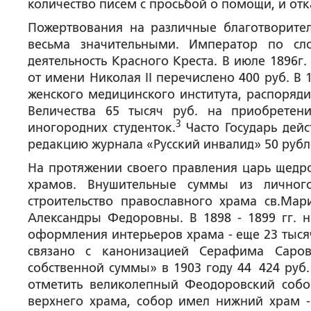
количество писем с просьбой о помощи, и отк
Пожертвования на различные благотворите
весьма значительными. Император по сл
деятельность Красного Креста. В июле 1896г.
от имени Николая II перечислено 400 руб. В
женского медицинского института, распоряди
Величества 65 тысяч руб. на приобретен
3
иногородних студенток.
Часто Государь дейс
редакцию журнала «Русский инвалид» 50 рубле
На протяжении своего правления царь щедро
храмов. Внушительные суммы из личног
строительство православного храма св.Ма
Александры Федоровны. В 1898 - 1899 гг. н
оформления интерьеров храма - еще 23 тысяч
связано с канонизацией Серафима Саров
собственной суммы» в 1903 году 44 424 руб. 
отметить великолепный Феодоровский собо
верхнего храма, собор имел нижний храм 