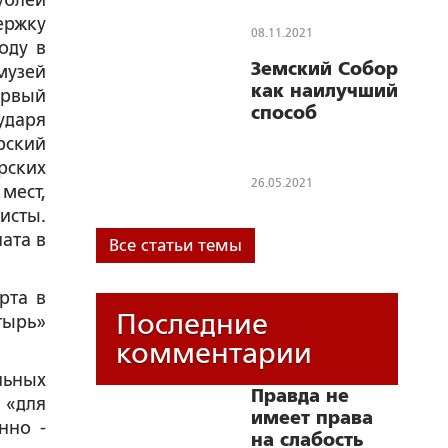
ублей
ержку
08.11.2021
оду в
Земский Собор
музей
как наилучший
ервый
способ
ударя
отыскания
рский
царя
рских
26.05.2021
мест,
исты.
ата в
Все статьи темы
рта в
Последние
тырь»
комментарии
льных
Правда не
 «для
имеет права
нно -
на слабость