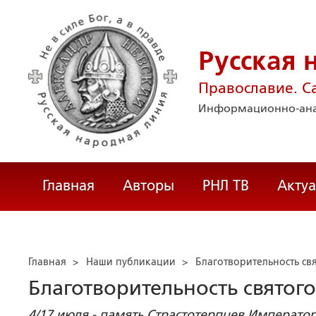
Русская 
Православие. С
Информационно-ана
Главная
Авторы
РНЛ ТВ
Акту
Главная
>
Наши публикации
>
Благотворительность свя
Благотворительность святого
4/17 июля - память Страстотерпцев Императо