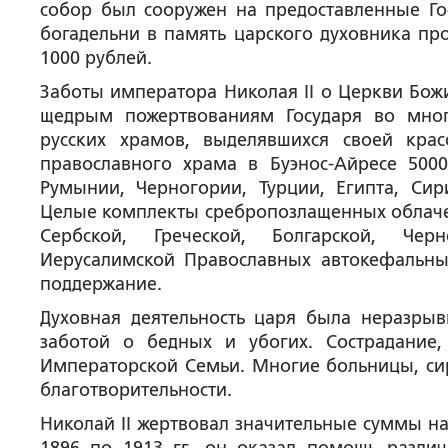
собор был сооружен на предоставленные Го
богадельни в память царского духовника п
1000 рублей.
Заботы императора Николая II о Церкви Божи
щедрым пожертвованиям Государя во мно
русских храмов, выделявшихся своей крас
православного храма в Буэнос-Айресе 5000
Румынии, Черногории, Турции, Египта, Си
Целые комплекты сребропозлащенных облачен
Сербской, Греческой, Болгарской, Черн
Иерусалимской Православных автокефальны
поддержание.
Духовная деятельность царя была неразрывн
заботой о бедных и убогих. Сострадание
Императорской Семьи. Многие больницы, сир
благотворительности.
Николай II жертвовал значительные суммы на