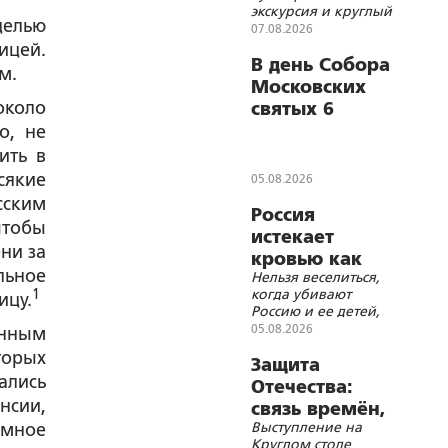
экскурсия и круглый
целью
стол Института стран
07.08.2026
СНГ
ицей.
В день Собора
м.
Московских
около
святых 6
сентября
о, не
состоится
ить в
Общемосковский
сякие
05.08.2026
крестный ход
сским
Россия
чтобы
истекает
ни за
кровью как
льное
Нельзя веселиться,
жертвенное
когда убивают
1
ицу.
животное?
Россию и ее детей,
нельзя хохотать,
05.08.2026
анным
когда распинают
торых
Христа
Защита
ались
Отечества:
нсии,
связь времён,
Выступление на
омное
событий и
Круглом столе