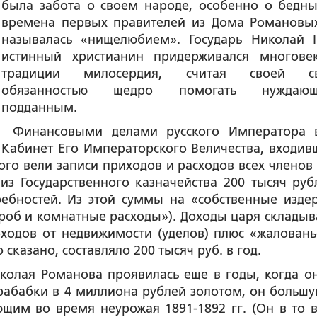
была забота о своем народе, особенно о бедны
времена первых правителей из Дома Романовы
называлась «нищелюбием». Государь Николай I
истинный христианин придерживался многове
традиции милосердия, считая своей св
обязанностью щедро помогать нуждающ
подданным.
Финансовыми делами русского Императора 
Кабинет Его Императорского Величества, входив
ого вели записи приходов и расходов всех членов
из Государственного казначейства 200 тысяч руб
ебностей. Из этой суммы на «собственные изде
ероб и комнатные расходы»). Доходы царя складыв
оходов от недвижимости (уделов) плюс «жаловань
сказано, составляло 200 тысяч руб. в год.
колая Романова проявилась еще в годы, когда о
рабабки в 4 миллиона рублей золотом, он большу
щим во время неурожая 1891-1892 гг. (Он в то 