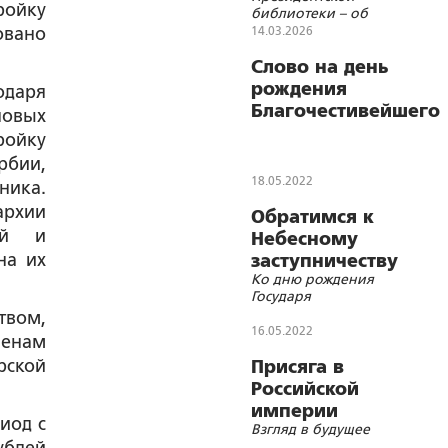
ройку
библиотеки – об
отречении от
овано
14.03.2026
престола последнего
российского
Слово на день
Императора
рождения
одаря
Благочестивейшего
новых
Государя
ройку
Императора
рбии,
Николая
18.05.2022
ника.
Александровича
архии
Обратимся к
кой и
Небесному
на их
заступничеству
Ко дню рождения
покровителя
Государя
Земли Русской
твом,
святому Царю
16.05.2022
ленам
Николаю...
рской
Присяга в
Российской
империи
иод с
Взгляд в будущее