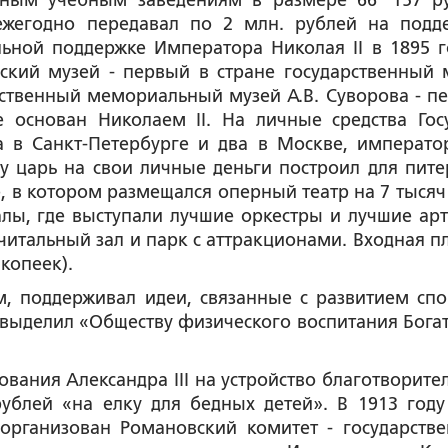
ичным учебным заведениям в размере 66 157 р
 ежегодно передавал по 2 млн. рублей на подд
льной поддержке Императора Николая II в 1895 г
ский музей - первый в стране государственный 
арственный мемориальный музей А.В. Суворова - п
 основан Николаем II. На личные средства Гос
а в Санкт-Петербурге и два в Москве, императо
у царь на свои личные деньги построил для пите
, в котором размещался оперный театр на 7 тысяч 
алы, где выступали лучшие оркестры и лучшие арт
итальный зал и парк с аттракционами. Входная пл
копеек).
, поддерживал идеи, связанные с развитием спо
тв выделил «Обществу физического воспитания Бога
вания Александра III на устройство благотворите
ублей «на елку для бедных детей». В 1913 году
организован Романовский комитет - государстве