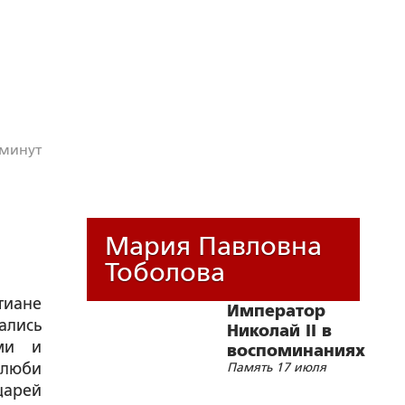
 минут
Мария Павловна
Тоболова
иане
Император
лись
Николай II в
ыми и
воспоминаниях
злюби
Память 17 июля
современников
царей