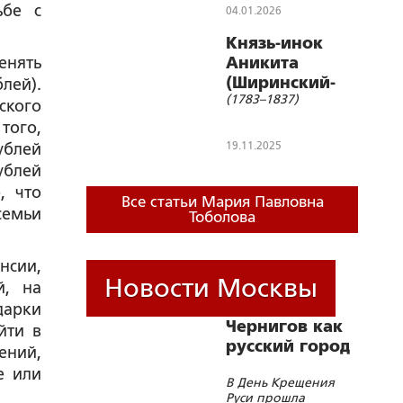
ьбе с
04.01.2026
Князь-инок
енять
Аникита
(Ширинский-
лей).
(1783–1837)
Шихматов)
ского
того,
19.11.2025
ублей
ублей
, что
Все статьи Мария Павловна
семьи
Тоболова
нсии,
Новости Москвы
й, на
дарки
Чернигов как
йти в
русский город
ений,
е или
В День Крещения
Руси прошла