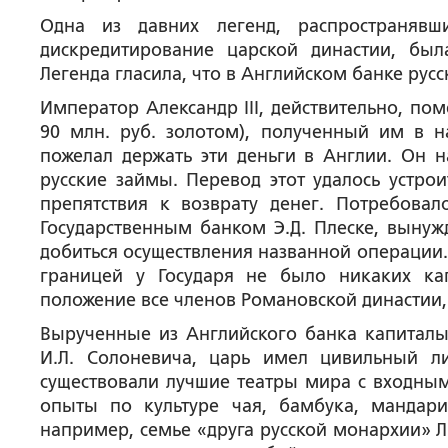
Одна из давних легенд, распространяв
дискредитирование царской династии, был
Легенда гласила, что в Английском банке рус
Император Александр III, действительно, по
90 млн. руб. золотом), полученный им в на
пожелал держать эти деньги в Англии. Он 
русские займы. Перевод этот удалось устро
препятствия к возврату денег. Потребовал
Государственным банком Э.Д. Плеске, вынуж
добиться осуществления названной операции.
границей у Государя не было никаких ка
положение все членов Романовской династии,
Вырученные из Английского банка капиталы
И.Л. Солоневича, царь имел цивильный л
существовали лучшие театры мира с входным
опыты по культуре чая, бамбука, мандар
например, семье «друга русской монархии» Л