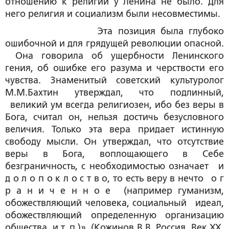
отношению к религии у Ленина не было. Для
него религия и социализм были несовместимы.
Эта позиция была глубоко
ошибочной и для грядущей революции опасной.
Она говорила об ущербности Ленинского
гения, об ошибке его разума и черствости его
чувства. Знаменитый советский культуролог
М.М.Бахтин утверждал, что подлинный,
великий ум всегда религиозен, ибо без веры в
Бога, считал он, нельзя достичь безусловного
величия. Только эта вера придает истинную
свободу мысли. Он утверждал, что отсутствие
веры в Бога, воплощающего в Себе
безграничность, с необходимостью означает и
д о л о п о к л о с т в о, то есть веру в нечто о г
р а н и ч е н н о е (например гуманизм,
обожествляющий человека, социальный идеал,
обожествляющий определенную организацию
общества, и т. п.)». (Кожинов В.В. Россия. Век ХХ.