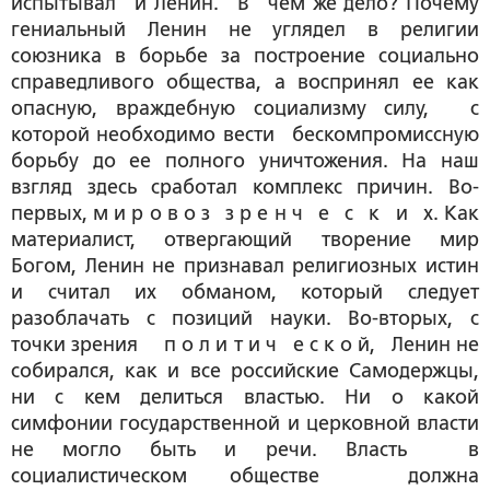
испытывал и Ленин. В чем же дело? Почему
гениальный Ленин не углядел в религии
союзника в борьбе за построение социально
справедливого общества, а воспринял ее как
опасную, враждебную социализму силу, с
которой необходимо вести бескомпромиссную
борьбу до ее полного уничтожения. На наш
взгляд здесь сработал комплекс причин. Во-
первых, м и р о в о з з р е н ч е с к и х. Как
материалист, отвергающий творение мир
Богом, Ленин не признавал религиозных истин
и считал их обманом, который следует
разоблачать с позиций науки. Во-вторых, с
точки зрения п о л и т и ч е с к о й, Ленин не
собирался, как и все российские Самодержцы,
ни с кем делиться властью. Ни о какой
симфонии государственной и церковной власти
не могло быть и речи. Власть в
социалистическом обществе должна