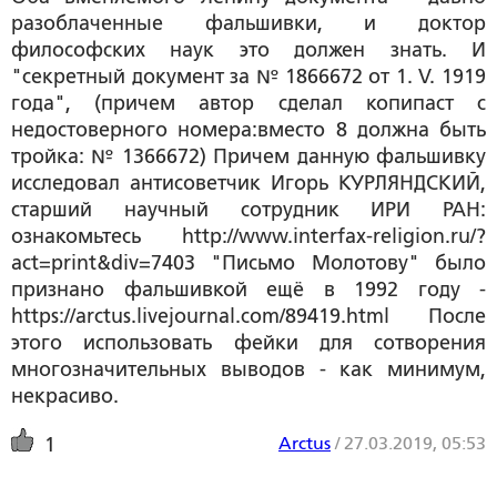
разоблаченные фальшивки, и доктор
философских наук это должен знать. И
"секретный документ за № 1866672 от 1. V. 1919
года", (причем автор сделал копипаст с
недостоверного номера:вместо 8 должна быть
тройка: № 1366672) Причем данную фальшивку
исследовал антисоветчик Игорь КУРЛЯНДСКИЙ,
старший научный сотрудник ИРИ РАН:
ознакомьтесь http://www.interfax-religion.ru/?
act=print&div=7403 "Письмо Молотову" было
признано фальшивкой ещё в 1992 году -
https://arctus.livejournal.com/89419.html После
этого использовать фейки для сотворения
многозначительных выводов - как минимум,
некрасиво.
Arctus
/
27.03.2019, 05:53
1