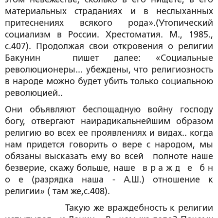
материальных страданиях и в неслыханных
притеснениях всякого рода».(Утопический
социализм в России. Хрестоматия. М., 1985.,
с.407). Продолжая свои откровения о религии
Бакунин пишет далее: «Социальные
революционеры... убеждены, что религиозность
в народе можно будет убить только социальною
революцией..
Они объявляют беспощадную войну господу
богу, отвергают наирадикальнейшим образом
религию во всех ее проявлениях и видах.. когда
нам придется говорить о вере с народом, мы
обязаны высказать ему во всей полноте наше
безверие, скажу больше, наше в р а ж д е б н
о е (разрядка наша - А.Ш.) отношение к
религии» ( там же,с.408).
Такую же враждебность к религии