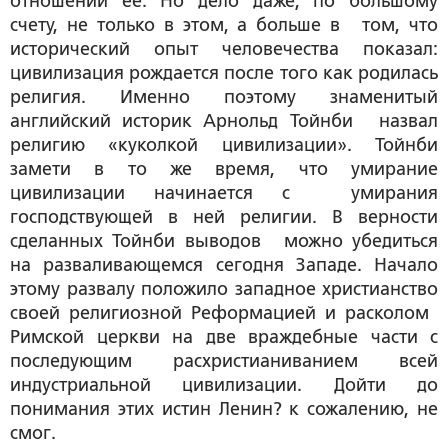
отношении ее. Но дело даже, по большому
счету, не только в этом, а больше в том, что
исторический опыт человечества показал:
цивилизация рождается после того как родилась
религия. Именно поэтому знаменитый
английский историк Арнольд Тойнби назвал
религию «куколкой цивилизации». Тойнби
замети в то же время, что умирание
цивилизации начинается с умирания
господствующей в ней религии. В верности
сделанных Тойнби выводов можно убедиться
на разваливающемся сегодня Западе. Начало
этому развалу положило западное христианство
своей религиозной Реформацией и расколом
Римской церкви на две враждебные части с
последующим расхристианиванием всей
индустриальной цивилизации. Дойти до
понимания этих истин Ленин? к сожалению, не
смог.