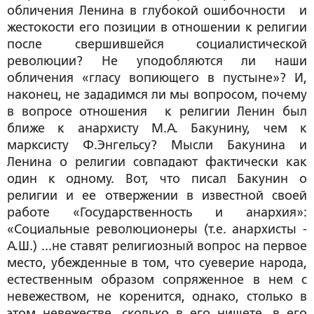
обличения Ленина в глубокой ошибочности и
жестокости его позиции в отношении к религии
после свершившейся социалистической
революции? Не уподобляются ли наши
обличения «гласу вопиющего в пустыне»? И,
наконец, не зададимся ли мы вопросом, почему
в вопросе отношения к религии Ленин был
ближе к анархисту М.А. Бакунину, чем к
марксисту Ф.Энгельсу? Мысли Бакунина и
Ленина о религии совпадают фактически как
один к одному. Вот, что писал Бакунин о
религии и ее отвержении в известной своей
работе «Государственность и анархия»:
«Социальные революционеры (т.е. анархисты -
А.Ш.) ...не ставят религиозный вопрос на первое
место, убежденные в том, что суеверие народа,
естественным образом сопряженное в нем с
невежеством, не коренится, однако, столько в
этом невежестве, сколько в его нищете, в его