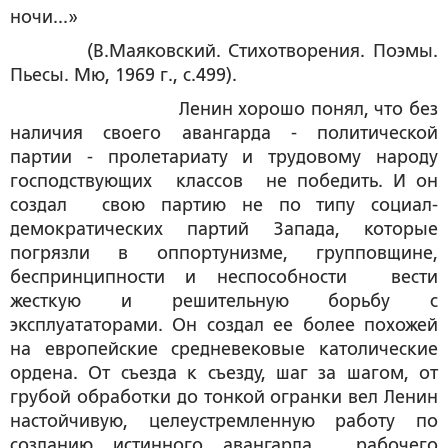
ночи...»
(В.Маяковский. Стихотворения. Поэмы.
Пьесы. Мю, 1969 г., с.499).
Ленин хорошо понял, что без
наличия своего авангарда - политической
партии - пролетариату и трудовому народу
господствующих классов не победить. И он
создал свою партию не по типу социал-
демократических партий Запада, которые
погрязли в оппортунизме, групповщине,
беспринципности и неспособности вести
жесткую и решительную борьбу с
эксплуататорами. Он создал ее более похожей
на европейские средневековые католические
ордена. От съезда к съезду, шаг за шагом, от
грубой обработки до тонкой огранки вел Ленин
настойчивую, целеустремленную работу по
созданию истинного авангарда рабочего