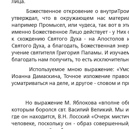
Лица.
Божественное откровение о внутриТроично
утверждал, что в окружающем нас материа
например Промысел, или чудеса, так вот в э
именно Божественное Лицо действует - у Них 
к схождению Святого Духа - на Апостолов и
Святого Духа, а благодать, Божественная эне
учение святителя Григория Паламы. И изучае
благодать нам получить, то есть исключительн
Используемое мною выражение: «Умствен
Иоанна Дамаскина, Точное изложение правосл
усматриваться на деле, и другое - словом и 
Но выражение М. Яблокова «вполне объект
которым боролся свт. Василий Великий. Мы и
где он находится, В.Н. Лосский «Очерк мист
человеке, поскольку он - образ совершенный