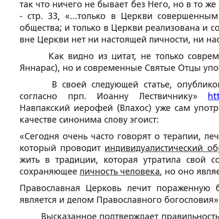
так что ничего не бывает без Него, но в то ж
- стр. 33, «...только в Церкви совершенн
общества; и только в Церкви реализована и с
вне Церкви нет ни настоящей личности, ни нас
Как видно из цитат, не только современн
Яннарас), но и современные Святые Отцы упо
В своей следующей статье, опубликован
согласно прп. Иоанну Лествичнику»
ht
Навпакский иерофей (Влахос) уже сам употр
качестве синонима слову эгоист:
«Сегодня очень часто говорят о терапии, ле
который проводит
индивидуалистический об
жить в традиции, которая утратила свой с
сохраняющее
личность человека
, но оно явля
Православная Церковь лечит пораженную
является и делом Православного богословия»
Высказанное подтверждает правильность мо