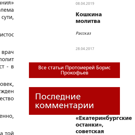
ания»
Таинств на
08.04.2019
психически больных
блема
людей
Кошкина
сути,
молитва
Рассказ
истос
28.04.2017
 врач
олит
т - в
Все статьи Протоиерей Борис
Прокофьев
овек,
ужден
Последние
ество
комментарии
енно,
«Екатеринбургские
останки»,
советская
а той