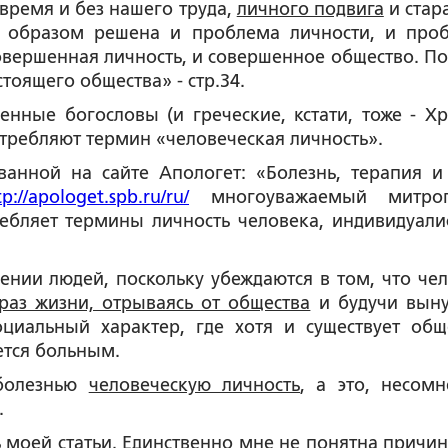
е время и без нашего труда,
личного подвига
и стар
ым образом решена и проблема личности, и про
овершенная личность, и совершенное общество. По 
тоящего общества» - стр.34.
ые богословы (и греческие, кстати, тоже - Хр
требляют термин «человеческая личность».
ной на сайте Апологет: «Болезнь, терапия и
tp://apologet.spb.ru/ru/
многоуважаемый митроп
ебляет термины личность человека, индивидуалис
чении людей, поскольку убеждаются в том, что чел
раз жизни, отрываясь от общества
и будучи вын
оциальный характер, где хотя и существует общ
ется больным.
 болезнью
человеческую личность
, а это, несомн
.
ей статьи. Единственно мне не понятна причин