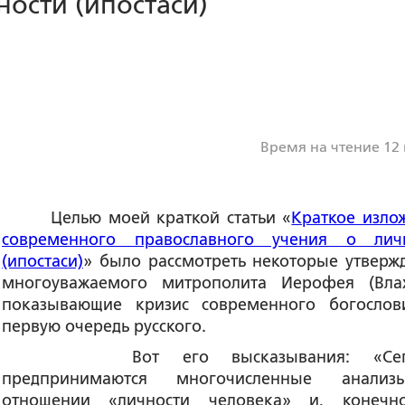
ности (ипостаси)
Время на чтение 12
Целью моей краткой статьи «
Краткое изло
современного православного учения о лич
(ипостаси)
» было рассмотреть некоторые утверж
многоуважаемого митрополита Иерофея (Влах
показывающие кризис современного богослов
первую очередь русского.
Вот его высказывания: «Сего
предпринимаются многочисленные анали
отношении «
личности человека
» и, конечн