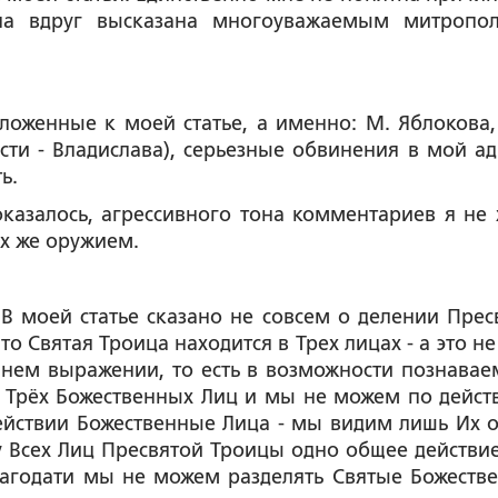
ыла вдруг высказана многоуважаемым митропо
енные к моей статье, а именно: М. Яблокова,
сти - Владислава), серьезные обвинения в мой ад
ветить.
алось, агрессивного тона комментариев я не 
их же оружием.
В моей статье сказано не совсем о делении Прес
то Святая Троица находится в Трех лицах - а это н
шнем выражении, то есть в возможности познавае
вие Трёх Божественных Лиц и мы не можем по дейст
ействии Божественные Лица - мы видим лишь Их 
у Всех Лиц Пресвятой Троицы одно общее действие
лагодати мы не можем разделять Святые Божеств