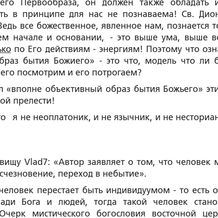
оего Первообраза, он должен также обладать 
ть в принципе для нас не познаваема! Св. Дио
Ведь все божественное, явленное нам, познается т
м начале и основании, - это выше ума, выше в
ько
по Его действиям - энергиям! Поэтому что озн
раз бытия Божиего» - это что, модель что ли 
него посмотрим и его потрогаем?
«вполне объективный образ бытия Божьего» эт
кой прелести!
о я не неоплатоник, и не язычник, и не несториан
у Vlad7: «Автор заявляет о том, что человек 
счезновение, переход в небытие».
овек перестает быть индивидуумом - то есть о
ади Бога и людей, тогда такой человек стано
«Очерк мистического богословия восточной цер