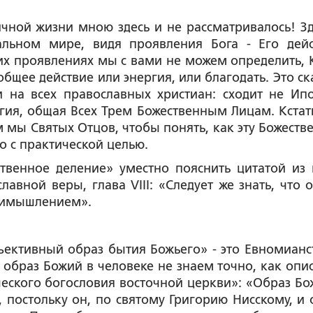
й жизни мною здесь и не рассматривалось! Зд
льном мире, видя проявления Бога - Его дейс
тих проявлениях мы с вами не можем определить, 
общее действие или энергия, или благодать. Это ск
 на всех православных христиан: сходит не Ипо
ргия, общая Всех Трем Божественным Лицам. Кстати
м мы Святых Отцов, чтобы понять, как эту Божеств
о с практической целью.
ное деление» уместно пояснить цитатой из 
авной веры, глава VIII: «Следует же знать, что о
примышлением».
ивный образ бытия Божьего» - это Евномианст
 образ Божий в человеке не знаем точно, как опис
ического богословия восточной церкви»: «Образ Бо
, постольку он, по святому Григорию Нисскому, и 