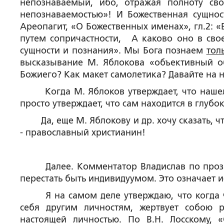
непознаваемый, ибо, отражая полноту св
непознаваемостью»! И Божественная сущнос
Ареопагит, «О Божественных именах», гл.2: «
путем сопричастности
,
А каково оно в свое
сущности и познания». Мы Бога познаем
тол
высказывание М. Яблокова «объективный об
Божиего? Как макет самолетика? Давайте на 
Когда М. Яблоков утверждает, что нашел 
просто утверждает, что сам находится в глубо
Да, еще М. Яблокову и др. хочу сказать, чт
- православный христианин!
Далее. Комментатор Владислав по прозвищ
перестать быть индивидуумом. Это означает и
Я на самом деле утверждаю, что когда чел
себя другим личностям, жертвует собою р
настоящей личностью. По В.Н. Лосскому, 