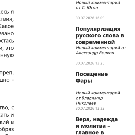
Новый комментарий
угоду врагам»
от С. Югов
есь я
твия,
30.07.2026 16:09
Какое
Популяризация
азано
русского слова в
стась
современной
, это
Новый комментарий от
литературе как
Александр Волков
енную
метод укрепления
восточнославянског
30.07.2026 13:25
цивилизационного
преп.
Посещение
самосознания
дно -
Фары
народов Союзного
государства
Новый комментарий
от Владимир
Николаев
во, с
30.07.2026 12:32
ать и
Вера, надежда
жий в
и молитва –
образ
главное в