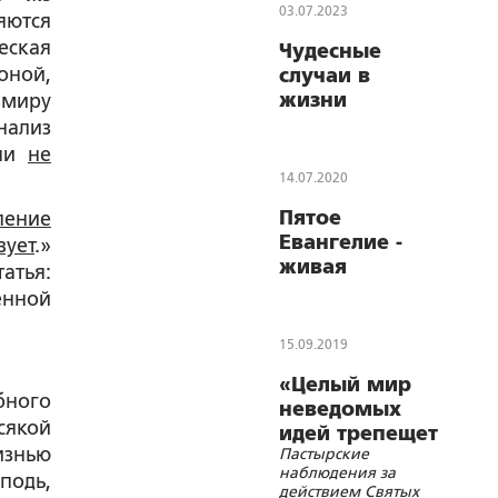
03.07.2023
яются
еская
Чудесные
оной,
случаи в
жизни
имиру
православных
ализ
христиан
они
не
14.07.2020
Пятое
ление
Евангелие -
ует
.»
живая
ья:
природа
енной
15.09.2019
«Целый мир
бного
неведомых
сякой
идей трепещет
изнью
Пастырские
в нас...»
наблюдения за
подь,
действием Святых