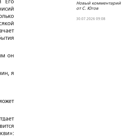
и Его
Новый комментарий
лечении
нисий
от С. Югов
любых
олько
инфекционных
30.07.2026 09:08
сякой
болезней
ачает
бытия
им он
ин, я
может
тдает
вится
кви»: