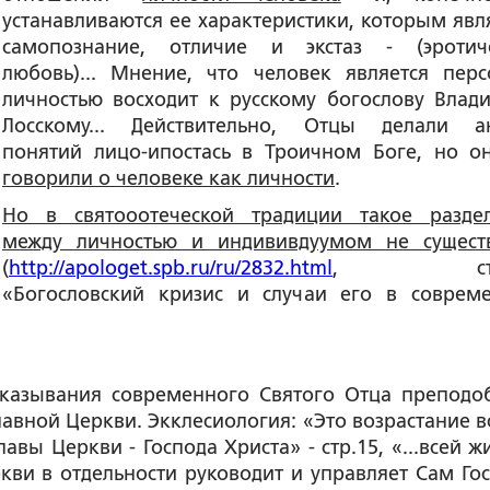
устанавливаются ее характеристики, которым явл
самопознание, отличие и экстаз - (эротич
любовь)... Мнение, что человек является перс
личностью восходит к русскому богослову Влад
Лосскому... Действительно,
Отцы делали ан
понятий лицо-ипостась в Троичном Боге, но 
говорили о человеке как личности
.
Но в святооотеческой традиции такое разде
между личностью и индививдуумом не существ
(
http://apologet.spb.ru/ru/2832.html
, стат
«
Богословский кризис и случаи его в соврем
ывания современного Святого Отца преподо
лавной Церкви. Экклесиология: «Это возрастание в
авы Церкви - Господа Христа» - стр.15, «...всей ж
ви в отдельности руководит и управляет Сам Гос