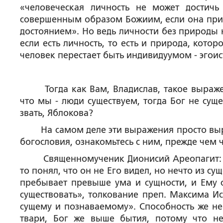
«человеческая личность не может достичь
совершенным образом Божиим, если она прис
достоянием». Но ведь личности без природы 
если есть личность, то есть и природа, котор
человек перестает быть индивидуумом - эгоис
Тогда как Вам, Владислав, такое выражени
что мы - люди существуем, тогда Бог не суще
звать, Яблокова?
На самом деле эти выражения просто выра
богословия, ознакомьтесь с ним, прежде чем чт
Священномученик Дионисий Ареопагит: «И е
то понял, что он не Его видел, но нечто из 
пребывает превыше ума и сущности, и
Ему 
существовать
», толкование преп. Максима Ис
сущему и познаваемому».
Способность же не
твари, Бог же выше бытия, потому что не