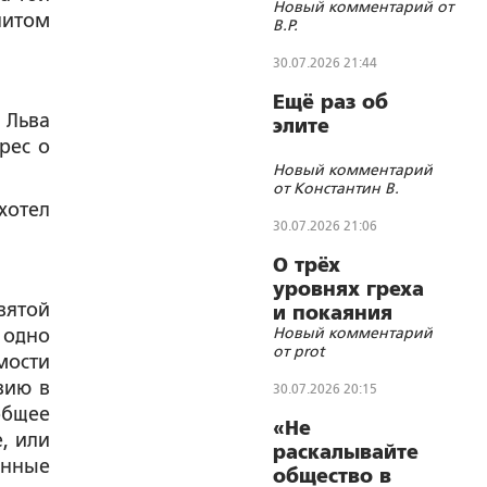
Новый комментарий от
символика и
литом
В.Р.
цифровизации
30.07.2026 21:44
Ещё раз об
 Льва
элите
рес о
Новый комментарий
от Константин В.
хотел
30.07.2026 21:06
О трёх
уровнях греха
вятой
и покаяния
Новый комментарий
е одно
от prot
мости
вию в
30.07.2026 20:15
общее
«Не
, или
раскалывайте
енные
общество в