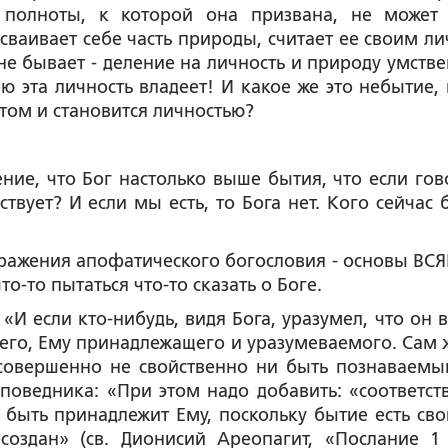
 полноты, к которой она призвана, не может 
ваивает себе часть природы, считает ее своим л
не бывает - деление на личность и природу умстве
ою эта личность владеет! И какое же это небытие, 
том и становится личностью?
е, что Бог настолько выше бытия, что если гов
ствует? И если мы есть, то Бога нет. Кого сейчас 
жения апофатического богословия - основы ВС
о-то пытаться что-то сказать о Боге.
сли кто-нибудь, видя Бога, уразумел, что он в
сущего, Ему принадлежащего и уразумеваемого. Сам 
совершенно не свойственно ни быть познаваемы
поведника: «При этом надо добавить: «соответст
 быть принадлежит Ему
, поскольку бытие есть сво
создан» (св. Дионисий Ареопагит, «Послание 1