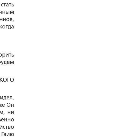
стать
ичным
нное,
когда
орить
будем
ЯКОГО
идел,
же Он
м, ни
венно
йство
 Гаию