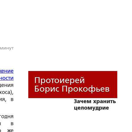
 минут
жение
ности
Протоиерей
дения
Борис Прокофьев
оса),
ия, в
Зачем хранить
целомудрие
дня
зы в
о же