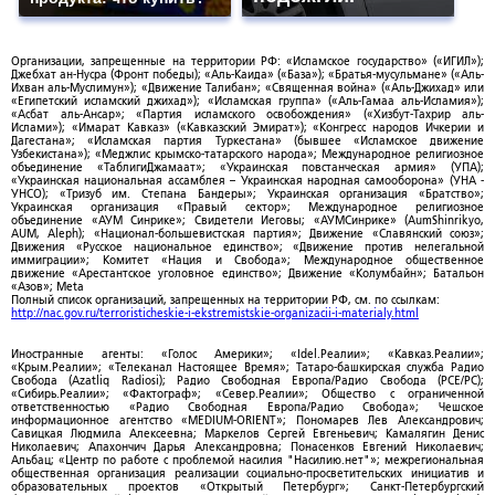
Организации, запрещенные на территории РФ: «Исламское государство» («ИГИЛ»);
Джебхат ан-Нусра (Фронт победы); «Аль-Каида» («База»); «Братья-мусульмане» («Аль-
Ихван аль-Муслимун»); «Движение Талибан»; «Священная война» («Аль-Джихад» или
«Египетский исламский джихад»); «Исламская группа» («Аль-Гамаа аль-Исламия»);
«Асбат аль-Ансар»; «Партия исламского освобождения» («Хизбут-Тахрир аль-
Ислами»); «Имарат Кавказ» («Кавказский Эмират»); «Конгресс народов Ичкерии и
Дагестана»; «Исламская партия Туркестана» (бывшее «Исламское движение
Узбекистана»); «Меджлис крымско-татарского народа»; Международное религиозное
объединение «ТаблигиДжамаат»; «Украинская повстанческая армия» (УПА);
«Украинская национальная ассамблея – Украинская народная самооборона» (УНА -
УНСО); «Тризуб им. Степана Бандеры»; Украинская организация «Братство»;
Украинская организация «Правый сектор»; Международное религиозное
объединение «АУМ Синрике»; Свидетели Иеговы; «АУМСинрике» (AumShinrikyo,
AUM, Aleph); «Национал-большевистская партия»; Движение «Славянский союз»;
Движения «Русское национальное единство»; «Движение против нелегальной
иммиграции»; Комитет «Нация и Свобода»; Международное общественное
движение «Арестантское уголовное единство»; Движение «Колумбайн»; Батальон
«Азов»; Meta
Полный список организаций, запрещенных на территории РФ, см. по ссылкам:
http://nac.gov.ru/terroristicheskie-i-ekstremistskie-organizacii-i-materialy.html
Иностранные агенты: «Голос Америки»; «Idel.Реалии»; «Кавказ.Реалии»;
«Крым.Реалии»; «Телеканал Настоящее Время»; Татаро-башкирская служба Радио
Свобода (Azatliq Radiosi); Радио Свободная Европа/Радио Свобода (PCE/PC);
«Сибирь.Реалии»; «Фактограф»; «Север.Реалии»; Общество с ограниченной
ответственностью «Радио Свободная Европа/Радио Свобода»; Чешское
информационное агентство «MEDIUM-ORIENT»; Пономарев Лев Александрович;
Савицкая Людмила Алексеевна; Маркелов Сергей Евгеньевич; Камалягин Денис
Николаевич; Апахончич Дарья Александровна; Понасенков Евгений Николаевич;
Альбац; «Центр по работе с проблемой насилия "Насилию.нет"»; межрегиональная
общественная организация реализации социально-просветительских инициатив и
образовательных проектов «Открытый Петербург»; Санкт-Петербургский