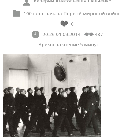
Валерий Анатольевич Шевченко
100 лет с начала Первой мировой войны
0
20:26 01.09.2014
437
Время на чтение 5 минут