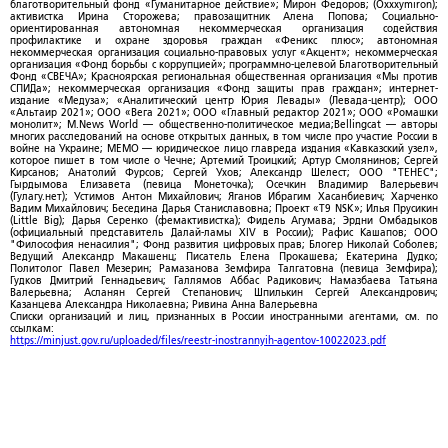
благотворительный фонд «Гуманитарное действие»; Мирон Федоров; (Oxxxymiron);
активистка Ирина Сторожева; правозащитник Алена Попова; Социально-
ориентированная автономная некоммерческая организация содействия
профилактике и охране здоровья граждан «Феникс плюс»; автономная
некоммерческая организация социально-правовых услуг «Акцент»; некоммерческая
организация «Фонд борьбы с коррупцией»; программно-целевой Благотворительный
Фонд «СВЕЧА»; Красноярская региональная общественная организация «Мы против
СПИДа»; некоммерческая организация «Фонд защиты прав граждан»; интернет-
издание «Медуза»; «Аналитический центр Юрия Левады» (Левада-центр); ООО
«Альтаир 2021»; ООО «Вега 2021»; ООО «Главный редактор 2021»; ООО «Ромашки
монолит»; M.News World — общественно-политическое медиа;Bellingcat — авторы
многих расследований на основе открытых данных, в том числе про участие России в
войне на Украине; МЕМО — юридическое лицо главреда издания «Кавказский узел»,
которое пишет в том числе о Чечне; Артемий Троицкий; Артур Смолянинов; Сергей
Кирсанов; Анатолий Фурсов; Сергей Ухов; Александр Шелест; ООО "ТЕНЕС";
Гырдымова Елизавета (певица Монеточка); Осечкин Владимир Валерьевич
(Гулагу.нет); Устимов Антон Михайлович; Яганов Ибрагим Хасанбиевич; Харченко
Вадим Михайлович; Беседина Дарья Станиславовна; Проект «T9 NSK»; Илья Прусикин
(Little Big); Дарья Серенко (фемактивистка); Фидель Агумава; Эрдни Омбадыков
(официальный представитель Далай-ламы XIV в России); Рафис Кашапов; ООО
"Философия ненасилия"; Фонд развития цифровых прав; Блогер Николай Соболев;
Ведущий Александр Макашенц; Писатель Елена Прокашева; Екатерина Дудко;
Политолог Павел Мезерин; Рамазанова Земфира Талгатовна (певица Земфира);
Гудков Дмитрий Геннадьевич; Галлямов Аббас Радикович; Намазбаева Татьяна
Валерьевна; Асланян Сергей Степанович; Шпилькин Сергей Александрович;
Казанцева Александра Николаевна; Ривина Анна Валерьевна
Списки организаций и лиц, признанных в России иностранными агентами, см. по
ссылкам:
https://minjust.gov.ru/uploaded/files/reestr-inostrannyih-agentov-10022023.pdf