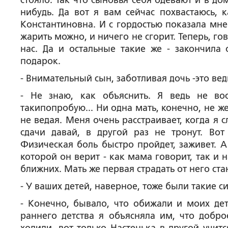
стояло. Так что сыновья себя одевают и в до
нибудь. Да вот я вам сейчас похвастаюсь, 
Константиновна. И с гордостью показала мне
жарить можно, и ничего не сгорит. Теперь, г
нас. Да и остальные такие же - закончил
подарок.
- Внимательный сын, заботливая дочь -это ве
- Не знаю, как объяснить. Я ведь не вос
такипопробую... Ни одна мать, конечно, не ж
не ведая. Меня очень расстраивает, когда я
сдачи давай, в другой раз не тронут. Вот
Физическая боль быстро пройдет, заживет. А
которой он верит - как мама говорит, так и н
ближних. Мать же первая страдать от него стан
-
У ваших детей, наверное, тоже были такие си
- Конечно, бывало, что обижали и моих дете
раннего детства я объясняла им, что добро