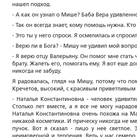
нашел подход.
- А как он узнал о Мише? Баба Вера удивленн
- Так он всегда знает, кому помощь нужна. Кт
- Это ты у него спроси. Я осмелилась и спросил
- Верю ли в Бога? - Мишу не удивил мой вопро
- Я верю отцу Валерьяну. Он помог мне стать 
брату. Жалеть его, помогать ему. Я вот еще д
никогда не забуду.
Я радовалась, глядя на Мишу, потому что по
Кречетов, высокий, с красивым приветливым л
- Наталья Константиновна - человек удивит
Столько лет вместе, а я все не могу нарадов
Наталья Константиновна очень похожа на Мад
никакой косметики. И прическу никогда не мен
пучок. Вот я сказал - лицо у нее светлое. 
неимоверной и терпения. Ведь у нас семеро 