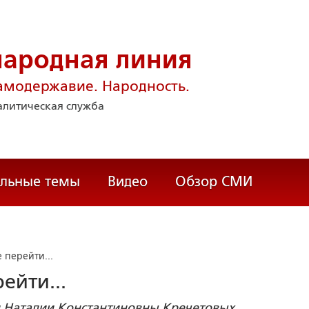
народная линия
амодержавие. Народность.
литическая служба
альные темы
Видео
Обзор СМИ
 перейти...
ейти...
и Наталии Константиновны Кречетовых