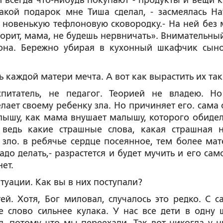
м всегда что-нибудь покупают - продукты и вещи к
какой подарок мне Тиша сделал, - засмеялась На
 новенькую тефлоновую сковородку.- На ней без 
оворит, мама, не будешь нервничать». Внимательный
а она. Бережно убирая в кухонный шкафчик сын
дь каждой матери мечта. А вот как вырастить их та
питатель, не педагог. Теорией не владею. Но
елает своему ребенку зла. Но причиняет его. сама 
 слышу, как мама внушает малышу, которого обидел
 ведь какие страшные слова, какая страшная н
 зло. в ребячье сердце посеянное, тем более мат
адо делать,- разрастется и будет мучить и его сам
ет.
туации. Как вы в них поступали?
й. Хотя, Бог миловал, случалось это редко. С с
е слово сильнее кулака. У нас все дети в одну 