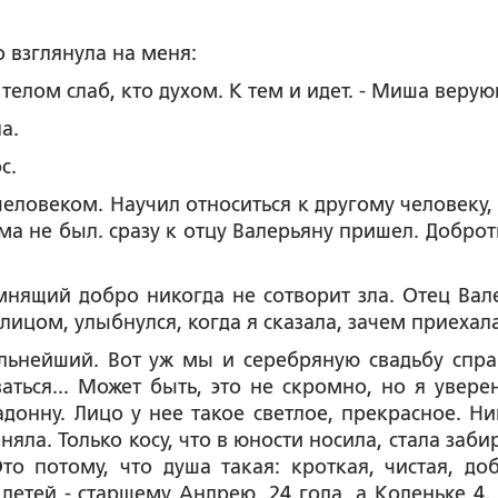
о взглянула на меня:
о телом слаб, кто духом. К тем и идет. - Миша веру
а.
с.
человеком. Научил относиться к другому человеку, 
ома не был. сразу к отцу Валерьяну пришел. Доброт
мнящий добро никогда не сотворит зла. Отец Вал
ицом, улыбнулся, когда я сказала, зачем приехала
ельнейший. Вот уж мы и серебряную свадьбу спра
аться... Может быть, это не скромно, но я уверен
онну. Лицо у нее такое светлое, прекрасное. Ни
яла. Только косу, что в юности носила, стала заби
Это потому, что душа такая: кроткая, чистая, до
детей - старшему Андрею, 24 года, а Коленьке 4.