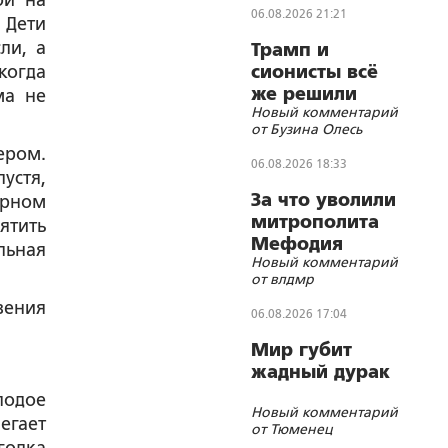
ой на
06.08.2026 21:21
 Дети
ли, а
Трамп и
когда
сионисты всё
же решили
ма не
Новый комментарий
убить лидера
от Бузина Олесь
Ирана
ером.
06.08.2026 18:33
устя,
За что уволили
ерном
митрополита
ятить
Мефодия
льная
Новый комментарий
(Немцова)?
от влдмр
вения
06.08.2026 17:04
Мир губит
жадный дурак
лодое
Новый комментарий
егает
от Тюменец