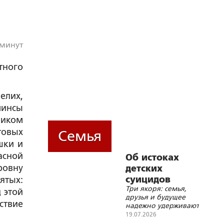
 минут
тного
елих,
минсы
ником
товых
Семья
шки и
асной
Об истоках
ровну
детских
суицидов
ятых:
Три якоря: семья,
 этой
друзья и будущее
ствие
надежно удерживают
ребенка в этой
19.07.2026
жизни