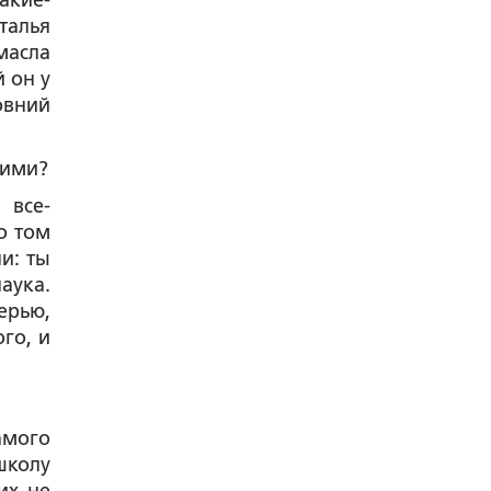
акие-
талья
масла
 он у
овний
кими?
 все-
о том
и: ты
аука.
ерью,
ого, и
амого
школу