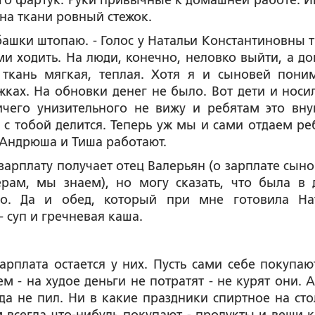
го фартук. Руки привычные к домашней работе. И
на ткани ровный стежок.
башки штопаю. - Голос у Натальи Константиновны т
ми ходить. На люди, конечно, неловко выйти, а до
 ткань мягкая, теплая. Хотя я и сыновей пони
жках. На обновки денег не было. Вот дети и носил
чего унизительного не вижу и ребятам это вну
а с тобой делится. Теперь уж мы и сами отдаем ре
 Андрюша и Тиша работают.
 зарплату получает отец Валерьян (о зарплате сыно
ерам, мы знаем), но могу сказать, что была в 
но. Да и обед, который при мне готовила На
 суп и гречневая каша
.
арплата остается у них. Пусть сами себе покупают
 - на худое деньги не потратят - не курят они. А
да не пил. Ни в какие праздники спиртное на сто