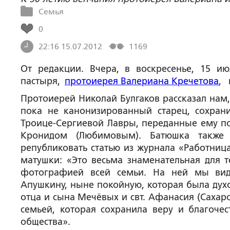
Семья
0
22:16 15.07.2012
1169
От редакции
. Вчера, в воскресенье, 15 и
пастыря,
протоиерея Валериана Кречетова
, 
Протоиерей Николай Булгаков рассказал нам,
пока не канонизированный старец, сохра
Троице-Сергиевой Лавры, переданные ему 
Кронидом (Любимовым). Батюшка также 
републиковать статью из журнала «Работниц
матушки: «Это весьма знаменательная для 
фотографией всей семьи. На ней мы вид
Апушкину, ныне покойную, которая была дух
отца и сына Мечёвых и свт. Афанасия (Сахаро
семьей, которая сохранила веру и благочес
общества».