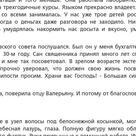
Наташи и того меньше. Она работала лаборантк
 трехгодичные курсы. Языком прекрасно владеет.
со всеми занималась. У нас уже трое детей рос
огда о деньгах даже разговора не заходило. Ни
 умудрялась накормить нас досыта и вкусно, у
ского совета послушался. Был он у меня бухгалт
30-м году. Сан священника принял много лет сп
 и мне так посоветовал. В зрелом возрасте экст
прочно уверовал, что должен свою жизнь посв
илости просим. Храни вас Господь! - Большая си
а, поверила отцу Валерьяну. И потому от благосло
ые в узел волосы под белоснежной косынкой, мо
бесная лазурь, глаза. Полную фигуру мягко обл