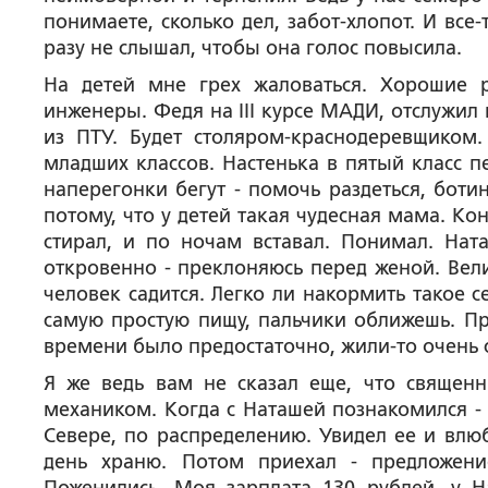
понимаете, сколько дел, забот-хлопот. И все-
разу не слышал, чтобы она голос повысила.
На детей мне грех жаловаться. Хорошие 
инженеры. Федя на III курсе МАДИ, отслужил 
из ПТУ. Будет столяром-краснодеревщиком.
младших классов. Настенька в пятый класс п
наперегонки бегут - помочь раздеться, ботин
потому, что у детей такая чудесная мама. Ко
стирал, и по ночам вставал. Понимал. Ната
откровенно - преклоняюсь перед женой. Вели
человек садится. Легко ли накормить такое с
самую простую пищу, пальчики оближешь. Пр
времени было предостаточно, жили-то очень 
Я же ведь вам не сказал еще, что священн
механиком. Когда с Наташей познакомился - 
Севере, по распределению. Увидел ее и влю
день храню. Потом приехал - предложение