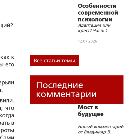
Особенности
современной
психологии
ющий?
Адаптация или
крест? Часть 1
12.07.2026
как к
Все статьи темы
ы его
ерьян
Последние
.
комментарии
вили.
Мост в
, что
будущее
когда
рать в
Новый комментарий
броты
от Владимир В.
 Сами