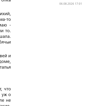
голка
06.08.2026 17:01
ихий,
ма-то
маю -
и то.
шала.
бячьи
вей и
доме,
талья
, что
 уж о
ле не