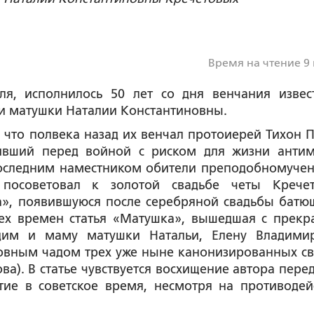
Время на чтение 9
юля, исполнилось 50 лет со дня венчания извес
и матушки Наталии Константиновны.
 что полвека назад их венчал протоиерей Тихон П
нивший перед войной с риском для жизни анти
последним наместником обители преподобномуче
посоветовал к золотой свадьбе четы Крече
а», появившуюся после серебряной свадьбы батю
тех времен статья «Матушка», вышедшая с прекр
им и маму матушки Натальи, Елену Владими
овным чадом трех уже ныне канонизированных св
ва). В статье чувствуется восхищение автора перед
тие в советское время, несмотря на противодей