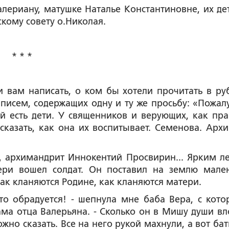
лериану, матушке Наталье Константиновне, их де
скому совету о.Николая.
* * *
 вам написать, о ком бы хотели прочитать в ру
исем, содержащих одну и ту же просьбу: «Пожалу
й есть дети. У священников и верующих, как пра
казать, как она их воспитывает. Семенова. Архи
, архимандрит Иннокентий Просвирин... Ярким л
ри вошел солдат. Он поставил на землю мале
ак кланяются Родине, как кланяются матери.
то обрадуется! - шепнула мне баба Вера, с кото
ама отца Валерьяна. - Сколько он в Мишу души вл
жно сказать. Все на него рукой махнули, а вот ба