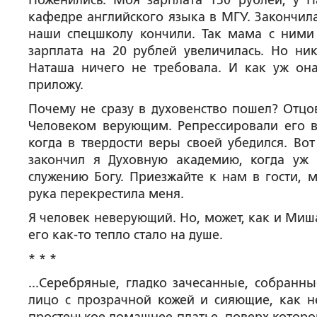
Поженились. Моя зарплата 130 рублей, у 
кафедре английского языка в МГУ. Закончила
наши спецшколу кончили. Так мама с ними 
зарплата на 20 рублей увеличилась. Но ник
Наташа ничего не требовала. И как уж она
приложу.
Почему не сразу в духовенство пошел? Отцов
Человеком верующим. Репрессировали его в 
когда в твердости веры своей убедился. Вот
закончил я Духовную академию, когда уж 
служению Богу. Приезжайте к нам в гости, м
рука перекрестила меня.
Я человек неверующий. Но, может, как и Миш
его как-то тепло стало на душе.
* * *
...Серебряные, гладко зачесанные, собранн
лицо с прозрачной кожей и сияющие, как не