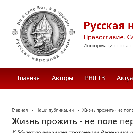
Русская 
Православие. С
Информационно-ана
Главная
Авторы
РНЛ ТВ
Акту
Главная
>
Наши публикации
>
Жизнь прожить - не поле
Жизнь прожить - не поле пер
К 50-летию венчания протоиерея Валериана 