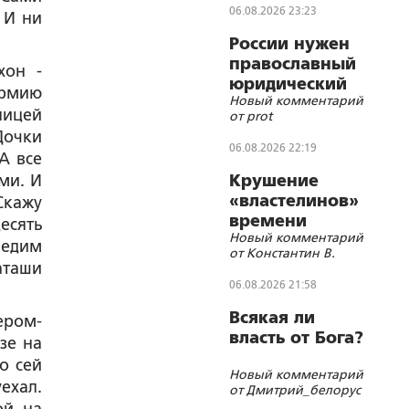
06.08.2026 23:23
. И ни
России нужен
православный
хон -
юридический
армию
Новый комментарий
СОБР
ницей
от prot
Дочки
06.08.2026 22:19
А все
ми. И
Крушение
«властелинов»
Скажу
времени
есять
Новый комментарий
 едим
от Константин В.
аташи
06.08.2026 21:58
Всякая ли
ером-
власть от Бога?
зе на
о сей
Новый комментарий
ехал.
от Дмитрий_белорус