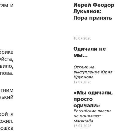
Иерей Феодор
тям и
Лукьянов:
Пора принять
федеральный
закон о
биоэтике
18.07.2026
Одичали не
брике
мы…
йста,
вило,
Отклик на
выступление Юрия
пова.
Крупнова
17.07.2026
етним
«Мы одичали,
нький
просто
одичали»
Российские власти
рой я
не понимают
ожил.
масштаба
демографической
15.07.2026
тюшка
катастрофы