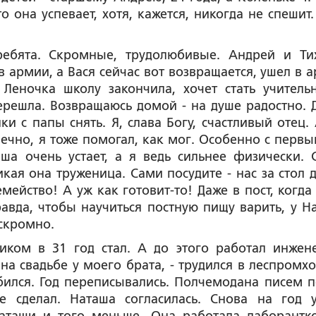
то она успевает, хотя, кажется, никогда не спешит
ребята. Скромные, трудолюбивые. Андрей и Ти
в армии, а Вася сейчас вот возвращается, ушел в 
 Леночка школу закончила, хочет стать учитель
ерешла. Возвращаюсь домой - на душе радостно. 
ки с папы снять. Я, слава Богу, счастливый отец. 
нечно, я тоже помогал, как мог. Особенно с первы
ша очень устает, а я ведь сильнее физически. 
кая она труженица. Сами посудите - нас за стол д
емейство! А уж как готовит-то! Даже в пост, когда
авда, чтобы научиться постную пищу варить, у Н
скромно.
иком в 31 год стал. А до этого работал инжен
на свадьбе у моего брата, - трудился в леспромхо
бился. Год переписывались. Полчемодана писем п
 сделал. Наташа согласилась. Снова на год у