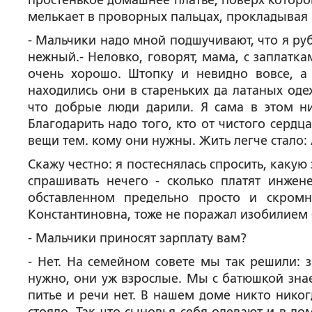
простенькое домашнее платье, поверх которо
мелькает в проворных пальцах, прокладывая 
- Мальчики надо мной подшучивают, что я ру
нежный.- Неловко, говорят, мама, с заплатка
очень хорошо. Штопку и невидно вовсе, а
находились они в стареньких да латаных оде
что добрые люди дарили. Я сама в этом ни
Благодарить надо того, кто от чистого сердц
вещи тем. кому они нужны. Жить легче стало:
Скажу честно: я постеснялась спросить, какую
спрашивать нечего - сколько платят инжен
обставленном предельно просто и скром
Константиновна, тоже не поражал изобилием -
- Мальчики приносят зарплату вам?
- Нет. На семейном совете мы так решили: з
нужно, они уж взрослые. Мы с батюшкой знаем
питье и речи нет. В нашем доме никто никог