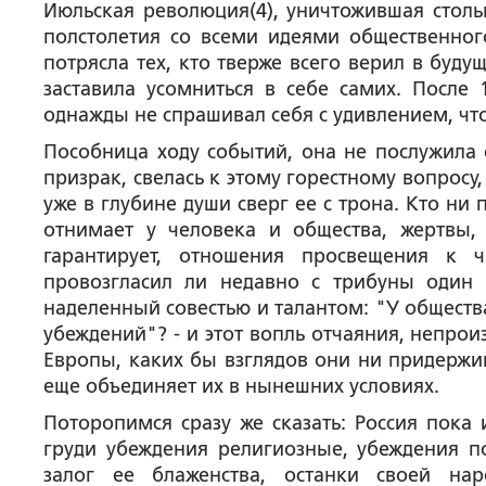
Июльская революция(4), уничтожившая столь
полстолетия со всеми идеями общественног
потрясла тех, кто тверже всего верил в буд
заставила усомниться в себе самих. После
однажды не спрашивал себя с удивлением, что
Пособница ходу событий, она не послужила 
призрак, свелась к этому горестному вопросу,
уже в глубине души сверг ее с трона. Кто ни п
отнимает у человека и общества, жертвы,
гарантирует, отношения просвещения к 
провозгласил ли недавно с трибуны один и
наделенный совестью и талантом: "У обществ
убеждений"? - и этот вопль отчаяния, непр
Европы, каких бы взглядов они ни придержи
еще объединяет их в нынешних условиях.
Поторопимся сразу же сказать: Россия пока
груди убеждения религиозные, убеждения п
залог ее блаженства, останки своей на