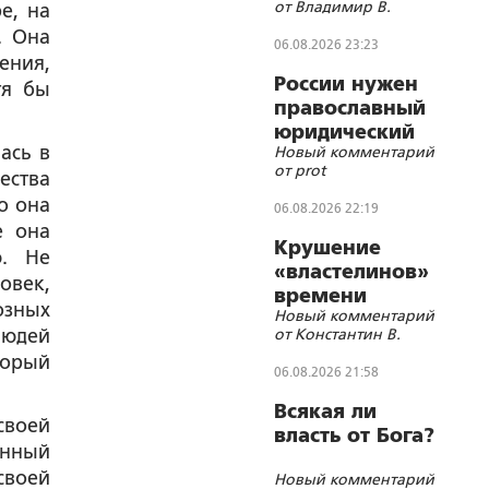
от Владимир В.
е, на
. Она
06.08.2026 23:23
ения,
России нужен
тя бы
православный
юридический
ась в
Новый комментарий
СОБР
от prot
ества
то она
06.08.2026 22:19
е она
Крушение
ю. Не
«властелинов»
овек,
времени
озных
Новый комментарий
людей
от Константин В.
торый
06.08.2026 21:58
Всякая ли
своей
власть от Бога?
енный
своей
Новый комментарий