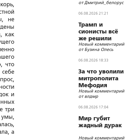
от Дмитрий_белорус
корь,
стной
06.08.2026 21:21
ы, не
Трамп и
ждены
сионисты всё
, как
же решили
ущего
Новый комментарий
убить лидера
менно
от Бузина Олесь
Ирана
ашего
06.08.2026 18:33
, что
За что уволили
 себе
митрополита
прос,
Мефодия
ности
Новый комментарий
(Немцова)?
док и
от влдмр
енных
06.08.2026 17:04
е три
 умы,
Мир губит
лась,
жадный дурак
ла, а
Новый комментарий