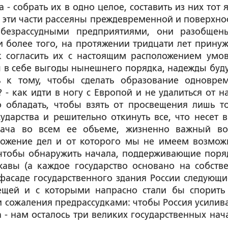
- собрать их в одно целое, составить из них тот я
 эти части рассеяны преждевременной и поверхно
 безрассудными предприятиями, они разобщен
и более того, на протяжении тридцати лет прину
 согласить их с настоящим расположением умов
бы в себе выгоды нынешнего порядка, надежды буд
ь к тому, чтобы сделать образование одновре
- как идти в ногу с Европой и не удалиться от н
 обладать, чтобы взять от просвещения лишь то
дарства и решительно откинуть все, что несет в
дача во всем ее объеме, жизненно важный во
ложение дел и от которого мы не имеем возмож
, чтобы обнаружить начала, поддерживающие поря
авы (а каждое государство основано на собств
фасаде государственного здания России следующи
ещей и с которыми напрасно стали бы спорить
ожаления предрассудками: чтобы Россия усилива
 - нам осталось три великих государственных нача