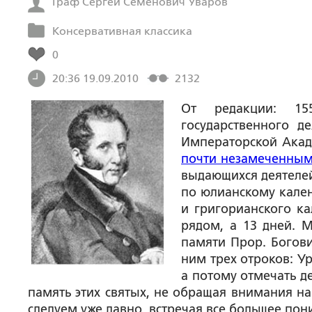
Граф Сергей Семенович Уваров
Консервативная классика
0
20:36 19.09.2010
2132
От редакции
: 15
государственного д
Императорской Ака
почти незамеченны
выдающихся деятелей
по юлианскому кален
и григорианского ка
рядом, а 13 дней. М
памяти Прор. Богови
ним трех отроков: У
а потому отмечать де
память этих святых, не обращая внимания н
следуем уже давно, встречая все большее по