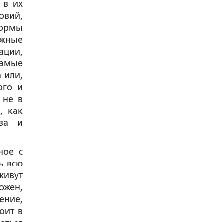
 в их
овий,
формы
ожные
ации,
самые
 или,
ого и
 не в
, как
тва и
ное с
ь всю
живут
ожен,
ение,
оит в