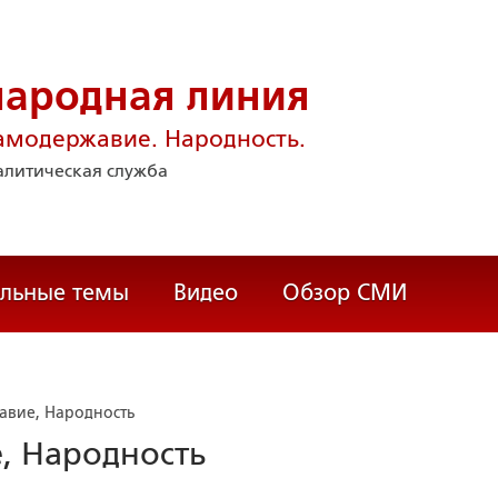
народная линия
амодержавие. Народность.
литическая служба
альные темы
Видео
Обзор СМИ
авие, Народность
, Народность