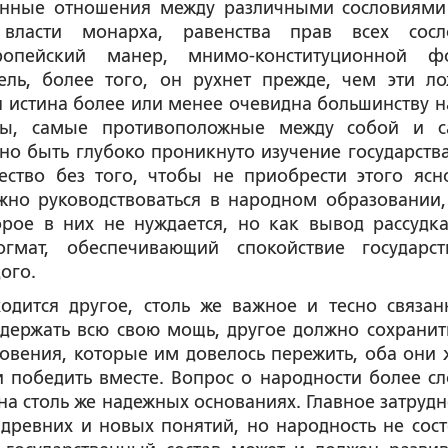
венные отношения между различными сословиями
власти монарха, равенства прав всех сосл
вропейский манер, мнимо-конституционной 
ель, более того, он рухнет прежде, чем эти л
 истина более или менее очевидна большинству н
мы, самые противоположные между собой и 
о быть глубоко проникнуто изучение государства
ество без того, чтобы не приобрести этого ясн
жно руководствоваться в народном образовании,
рое в них не нуждается, но как вывод рассудка
гмат, обеспечивающий спокойствие государс
ого.
дится другое, столь же важное и тесно связан
удержать всю свою мощь, другое должно сохранит
овения, которые им довелось пережить, оба они 
 победить вместе. Вопрос о народности более сл
на столь же надежных основаниях. Главное затрудн
 древних и новых понятий, но народность не сост