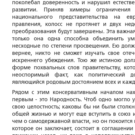
поколебал доверенность и нарушил естест
развитии. Приняв химеры ограничения 
национального представительства на е
правления, колосс не протянет и двух нед
преобразования будут завершены. Эта важная
только она одна способна объединить у
несходные по степени просвещения. Ею должн
вернее, никто не сможет изучать свое отеч
искреннего убеждения. Тою же истиною дол
форме похвальных слов правительству, кото
неоспоримый факт, как политический до
являющийся родовым достоянием всех и кажд
Рядом с этим консервативным началом нахо
первым - это Народность. Чтоб одно могло 
свою целостность; каковы бы ни были столкн
общей жизнью и могут еще вступить в союз и
чем о самодержавной власти, но он покоится 
которое он заключает, состоит в соглашении