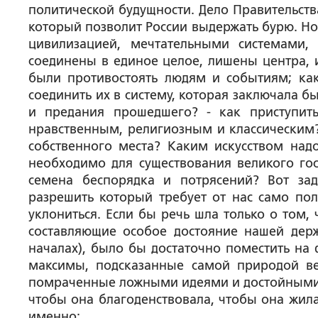
политической будущности. Дело Правительства 
который позволит России выдержать бурю. Но
цивилизацией, мечтательными системами,
соединены в единое целое, лишены центра, 
были противостоять людям и событиям; как
соединить их в систему, которая заключала 
и предания прошедшего? - как приступит
нравственным, религиозным и классическим? 
собственного места? Каким искусством надо
необходимо для существования великого госу
семена беспорядка и потрясений? Вот за
разрешить который требует от нас само по
уклониться. Если бы речь шла только о том
составляющие особое достояние нашей держ
началах), было бы достаточно поместить на 
максимы, подсказанные самой природой в
помраченные ложными идеями и достойными с
чтобы она благоденствовала, чтобы она жила
именно: