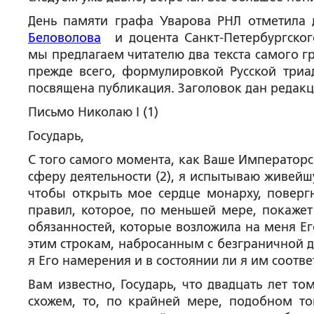
День памяти графа Уварова РНЛ отметила 
Беловолова
и доцента Санкт-Петербургског
мы предлагаем читателю два текста самого г
прежде всего, формулировкой Русской триа
посвящена публикация. Заголовок дан редакц
Письмо Николаю I
(1)
Государь,
С того самого момента, как Ваше Императорс
сферу деятельности (2), я испытываю живейш
чтобы открыть мое сердце монарху, поверг
правил, которое, по меньшей мере, покажет
обязанностей, которые возложила на меня Ег
этим строкам, набросанным с безграничной д
я Его намерения и в состоянии ли я им соотве
Вам известно, Государь, что двадцать лет т
схожем, то, по крайней мере, подобном то