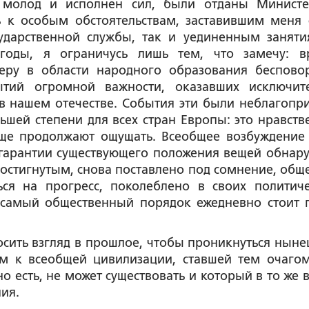
 молод и исполнен сил, были отданы Министе
ь к особым обстоятельствам, заставившим меня 
ударственной службы, так и уединенным заняти
годы, я ограничусь лишь тем, что замечу: в
еру в области народного образования беспово
ытий огромной важности, оказавших исключит
в нашем отечестве. События эти были неблагопр
льшей степени для всех стран Европы: это нравств
еще продолжают ощущать. Всеобщее возбуждение
 гарантии существующего положения вещей обнар
 достигнутым, снова поставлено под сомнение, обще
ься на прогресс, поколеблено в своих политиче
 самый общественный порядок ежедневно стоит 
осить взгляд в прошлое, чтобы проникнуться нын
м к всеобщей цивилизации, ставшей тем очагом
о есть, не может существовать и который в то же 
ия.