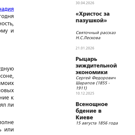
30.04.2026
надия
«Христос за
годня
пазушкой»
ость,
ому и
Святочный рассказ
Н.С.Лескова
21.01.2026
Рыцарь
зиждительной
удную
экономики
соне,
Сергей Федорович
 моих
Шарапов (1855 -
1911)
новых
10.12.2025
ние к
Всенощное
ял ли
бдение в
Киеве
полне
15 августа 1856 года
накануне дня
ь или
Успения