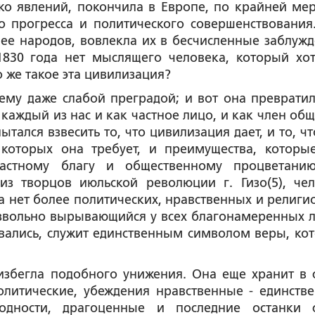
ко явлений, покончила в Европе, по крайней мер
о прогресса и политического совершенствования
ущее народов, вовлекла их в бесчисленные заблужд
 1830 года нет мыслящего человека, который хо
 же такое эта цивилизация?
ему даже слабой преградой; и вот она превратил
 каждый из нас и как частное лицо, и как член общ
ытался взвесить то, что цивилизация дает, и то, ч
 которых она требует, и преимущества, которы
частному благу и общественному процветани
з творцов июльской революции г. Гизо(5), чел
а нет более политических, нравственных и религи
оизвольно вырывающийся у всех благонамеренных 
вались, служит единственным символом веры, ко
 избегла подобного унижения. Она еще хранит в 
олитические, убеждения нравственные - единств
родности, драгоценные и последние останки 