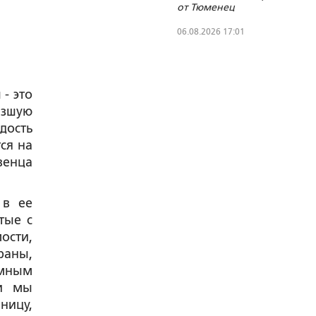
от Тюменец
06.08.2026 17:01
- это
изшую
дость
ся на
венца
 в ее
тые с
ости,
раны,
умным
ми мы
ницу,