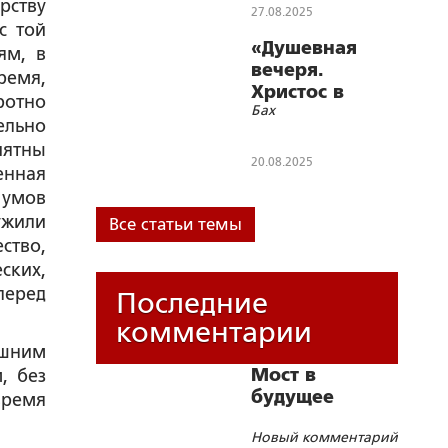
рству
Богоматери
27.08.2025
с той
«Душевная
ям, в
вечеря.
ремя,
Христос в
ротно
Бах
искусстве»:
ельно
Иоганн
иятны
Себастьян
20.08.2025
енная
 умов
ужили
Все статьи темы
ство,
ских,
перед
Последние
комментарии
ешним
Мост в
, без
будущее
время
Новый комментарий