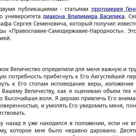
двумя публикациями - статьями
протоиерея Ген
о университета
диакона Владимира Василика
. Се
рафа Сергея Семеновича, который получил известн
ды «Православие-Самодержавие-Народность». Эт
ией.
кое Величество определили для меня важную и тр
ую потребность прибегнуть к Его Августейшей пер
нуть к Его стопам исповедание веры, изложение
 Вашему Величеству, как я оцениваю объем тех 
о Высочайшая воля. Я дерзаю привлечь Его внима
оверенностью, и умолять Его уведомить меня, пон
тствовать.
ому назад я уже находился в положении, если не в
му, которое мне было недавно даровано. Десят