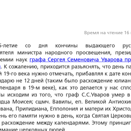
Время на чтение 16
5-летие со дня кончины выдающего русс
еятеля министра народного просвещения, прези
демии наук
графа Сергея Семеновича Уварова п
м
. К сожалению, приходится разъяснять, что день п
 19-го века нужно отмечать, прибавляя к дате ко
дарю не 12 дней (таким было расхождение юлиан
лендаря в 19-м веке), как это делается у нас спл
ы исходим из того, что граф С.С.Уваров умер в
дца Моисея; сщмч. Вавилы, еп. Великой Антиохии
рвана, Прилидиана, Епполония и матери их Христо
нь его памяти нужно в день, когда Святая Церковь
а расхождение между календарями. Этому принци
нимание церковных людей.