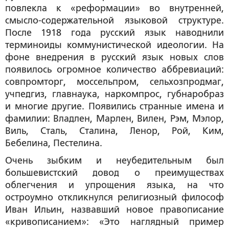
повлекла к «реформации» во внутренней,
смысло-содержательной языковой структуре.
После 1918 года русский язык наводнили
терминоиды коммунистической идеологии. На
фоне внедрения в русский язык новых слов
появилось огромное количество аббревиаций:
совпромторг, моссельпром, сельхозпродмаг,
учпедгиз, главнаука, наркомпрос, губнаробраз
и многие другие. Появились странные имена и
фамилии: Владлен, Марлен, Вилен, Рэм, Мэлор,
Виль, Сталь, Сталина, Ленор, Рой, Ким,
Бебелина, Пестелина.
Очень зыбким и неубедительным был
большевистский довод о преимуществах
облегчения и упрощения языка, на что
остроумно откликнулся религиозный философ
Иван Ильин, назвавший новое правописание
«кривописанием»: «Это наглядный пример