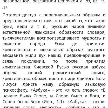
безóбразной, безсвязной цепочкой
а
,
бэ
,
вэ
,
гэ
,
дэ
.
Потеряв доступ к первоначальным образам и
представлениям о том, кто такой
аз
, что такое
буки
,
в
е
ди
и т. д., русский народ лишился
естественной языковой образности словаря,
тысячелетиями воспроизводившего мудрость и
единство народа. Если до принятия
христианства в идеальных образах русского
алфавита жили дух наших предков-арийцев и
связь поколений, то после принятия
христианства Киевской Русью русская азбука
обрела новый религиозный смысл;
христианство обожествило в лице единого Бога
Иисуса Христа нашу образную языковую
психосферу. «Азбука» - это «я есть слово»: «В
начале было Слово, и Слово было у Бога, и
Слово было Бог» (Инн., 1:1). «Азбука» - это «я
изрекаю слово, мудрость». «Азбука» - это, в