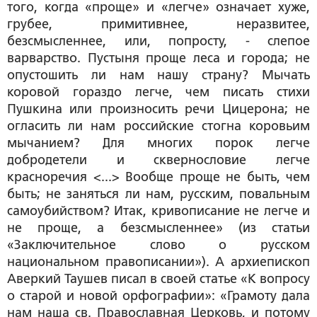
того, когда «проще» и «легче» означает хуже,
грубее, примитивнее, неразвитее,
безсмысленнее, или, попросту, - слепое
варварство. Пустыня проще леса и города; не
опустошить ли нам нашу страну? Мычать
коровой гораздо легче, чем писать стихи
Пушкина или произносить речи Цицерона; не
огласить ли нам российские стогна коровьим
мычанием? Для многих порок легче
добродетели и сквернословие легче
красноречия <...> Вообще проще не быть, чем
быть; не заняться ли нам, русским, повальным
самоубийством? Итак, кривописание не легче и
не проще, а безсмысленнее» (из статьи
«Заключительное слово о русском
национальном правописании»). А архиепископ
Аверкий Таушев писал в своей статье «К вопросу
о старой и новой орфографии»: «Грамоту дала
нам наша св. Православная Церковь, и потому