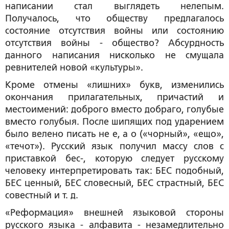
написании стал выглядеть нелепым.
Получалось, что обществу предлагалось
состояние отсутствия войны или состоянию
отсутствия войны - общество? Абсурдность
данного написания нисколько не смущала
ревнителей новой «культуры».
Кроме отмены «лишних» букв, изменились
окончания прилагательных, причастий и
местоимений:
доброго
вместо
добраго
,
голубые
вместо
голубыя
. После шипящих под ударением
было велено писать не
е
, а
о
(«чорный», «ещо»,
«течот»). Русский язык получил массу слов с
приставкой
бес
-, которую следует русскому
человеку интерпретировать так:
БЕС подобный,
БЕС ценный, БЕС словесный, БЕС страстный, БЕС
совестный
и т. д.
«Реформация» внешней языковой стороны
русского языка - алфавита - незамедлительно