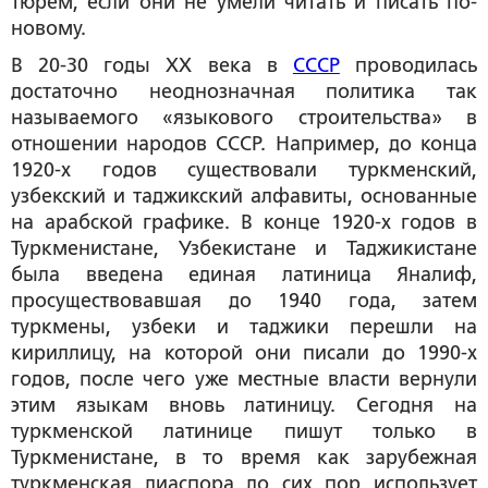
тюрем, если они не умели читать и писать по-
новому.
В 20-30 годы XX века в
СССР
проводилась
достаточно неоднозначная политика так
называемого «языкового строительства» в
отношении народов СССР. Например, до конца
1920-х годов существовали туркменский,
узбекский и таджикский алфавиты, основанные
на арабской графике. В конце 1920-х годов в
Туркменистане, Узбекистане и Таджикистане
была введена единая латиница Яналиф,
просуществовавшая до 1940 года, затем
туркмены, узбеки и таджики перешли на
кириллицу, на которой они писали до 1990-х
годов, после чего уже местные власти вернули
этим языкам вновь латиницу. Сегодня на
туркменской латинице пишут только в
Туркменистане, в то время как зарубежная
туркменская диаспора до сих пор использует