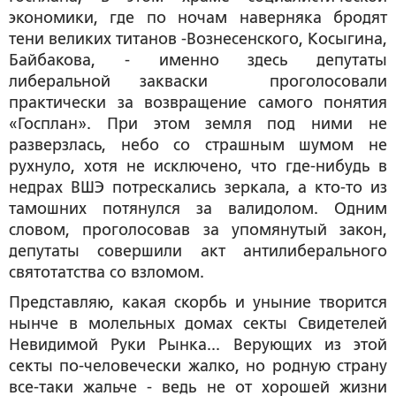
экономики, где по ночам наверняка бродят
тени великих титанов -Вознесенского, Косыгина,
Байбакова, - именно здесь депутаты
либеральной закваски проголосовали
практически за возвращение самого понятия
«Госплан». При этом земля под ними не
разверзлась, небо со страшным шумом не
рухнуло, хотя не исключено, что где-нибудь в
недрах ВШЭ потрескались зеркала, а кто-то из
тамошних потянулся за валидолом. Одним
словом, проголосовав за упомянутый закон,
депутаты совершили акт антилиберального
святотатства со взломом.
Представляю, какая скорбь и уныние творится
нынче в молельных домах секты Свидетелей
Невидимой Руки Рынка... Верующих из этой
секты по-человечески жалко, но родную страну
все-таки жальче - ведь не от хорошей жизни