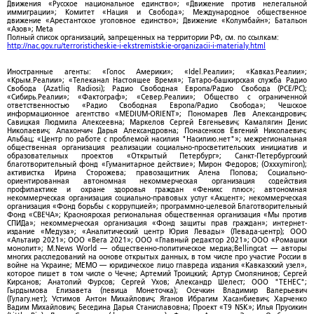
Движения «Русское национальное единство»; «Движение против нелегальной
иммиграции»; Комитет «Нация и Свобода»; Международное общественное
движение «Арестантское уголовное единство»; Движение «Колумбайн»; Батальон
«Азов»; Meta
Полный список организаций, запрещенных на территории РФ, см. по ссылкам:
http://nac.gov.ru/terroristicheskie-i-ekstremistskie-organizacii-i-materialy.html
Иностранные агенты: «Голос Америки»; «Idel.Реалии»; «Кавказ.Реалии»;
«Крым.Реалии»; «Телеканал Настоящее Время»; Татаро-башкирская служба Радио
Свобода (Azatliq Radiosi); Радио Свободная Европа/Радио Свобода (PCE/PC);
«Сибирь.Реалии»; «Фактограф»; «Север.Реалии»; Общество с ограниченной
ответственностью «Радио Свободная Европа/Радио Свобода»; Чешское
информационное агентство «MEDIUM-ORIENT»; Пономарев Лев Александрович;
Савицкая Людмила Алексеевна; Маркелов Сергей Евгеньевич; Камалягин Денис
Николаевич; Апахончич Дарья Александровна; Понасенков Евгений Николаевич;
Альбац; «Центр по работе с проблемой насилия "Насилию.нет"»; межрегиональная
общественная организация реализации социально-просветительских инициатив и
образовательных проектов «Открытый Петербург»; Санкт-Петербургский
благотворительный фонд «Гуманитарное действие»; Мирон Федоров; (Oxxxymiron);
активистка Ирина Сторожева; правозащитник Алена Попова; Социально-
ориентированная автономная некоммерческая организация содействия
профилактике и охране здоровья граждан «Феникс плюс»; автономная
некоммерческая организация социально-правовых услуг «Акцент»; некоммерческая
организация «Фонд борьбы с коррупцией»; программно-целевой Благотворительный
Фонд «СВЕЧА»; Красноярская региональная общественная организация «Мы против
СПИДа»; некоммерческая организация «Фонд защиты прав граждан»; интернет-
издание «Медуза»; «Аналитический центр Юрия Левады» (Левада-центр); ООО
«Альтаир 2021»; ООО «Вега 2021»; ООО «Главный редактор 2021»; ООО «Ромашки
монолит»; M.News World — общественно-политическое медиа;Bellingcat — авторы
многих расследований на основе открытых данных, в том числе про участие России в
войне на Украине; МЕМО — юридическое лицо главреда издания «Кавказский узел»,
которое пишет в том числе о Чечне; Артемий Троицкий; Артур Смолянинов; Сергей
Кирсанов; Анатолий Фурсов; Сергей Ухов; Александр Шелест; ООО "ТЕНЕС";
Гырдымова Елизавета (певица Монеточка); Осечкин Владимир Валерьевич
(Гулагу.нет); Устимов Антон Михайлович; Яганов Ибрагим Хасанбиевич; Харченко
Вадим Михайлович; Беседина Дарья Станиславовна; Проект «T9 NSK»; Илья Прусикин