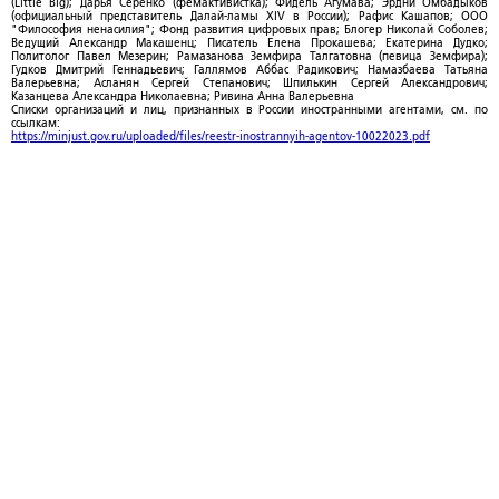
(Little Big); Дарья Серенко (фемактивистка); Фидель Агумава; Эрдни Омбадыков
(официальный представитель Далай-ламы XIV в России); Рафис Кашапов; ООО
"Философия ненасилия"; Фонд развития цифровых прав; Блогер Николай Соболев;
Ведущий Александр Макашенц; Писатель Елена Прокашева; Екатерина Дудко;
Политолог Павел Мезерин; Рамазанова Земфира Талгатовна (певица Земфира);
Гудков Дмитрий Геннадьевич; Галлямов Аббас Радикович; Намазбаева Татьяна
Валерьевна; Асланян Сергей Степанович; Шпилькин Сергей Александрович;
Казанцева Александра Николаевна; Ривина Анна Валерьевна
Списки организаций и лиц, признанных в России иностранными агентами, см. по
ссылкам:
https://minjust.gov.ru/uploaded/files/reestr-inostrannyih-agentov-10022023.pdf