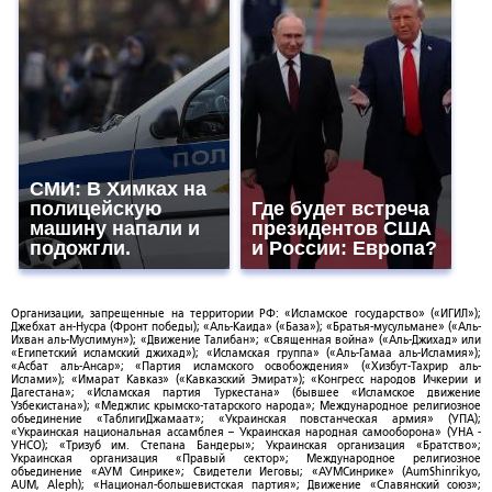
СМИ: В Химках на
полицейскую
Где будет встреча
машину напали и
президентов США
подожгли.
и России: Европа?
Организации, запрещенные на территории РФ: «Исламское государство» («ИГИЛ»);
Джебхат ан-Нусра (Фронт победы); «Аль-Каида» («База»); «Братья-мусульмане» («Аль-
Ихван аль-Муслимун»); «Движение Талибан»; «Священная война» («Аль-Джихад» или
«Египетский исламский джихад»); «Исламская группа» («Аль-Гамаа аль-Исламия»);
«Асбат аль-Ансар»; «Партия исламского освобождения» («Хизбут-Тахрир аль-
Ислами»); «Имарат Кавказ» («Кавказский Эмират»); «Конгресс народов Ичкерии и
Дагестана»; «Исламская партия Туркестана» (бывшее «Исламское движение
Узбекистана»); «Меджлис крымско-татарского народа»; Международное религиозное
объединение «ТаблигиДжамаат»; «Украинская повстанческая армия» (УПА);
«Украинская национальная ассамблея – Украинская народная самооборона» (УНА -
УНСО); «Тризуб им. Степана Бандеры»; Украинская организация «Братство»;
Украинская организация «Правый сектор»; Международное религиозное
объединение «АУМ Синрике»; Свидетели Иеговы; «АУМСинрике» (AumShinrikyo,
AUM, Aleph); «Национал-большевистская партия»; Движение «Славянский союз»;