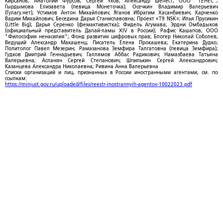
Кирсанов; Анатолий Фурсов; Сергей Ухов; Александр Шелест; ООО "ТЕНЕС";
Гырдымова Елизавета (певица Монеточка); Осечкин Владимир Валерьевич
(Гулагу.нет); Устимов Антон Михайлович; Яганов Ибрагим Хасанбиевич; Харченко
Вадим Михайлович; Беседина Дарья Станиславовна; Проект «T9 NSK»; Илья Прусикин
(Little Big); Дарья Серенко (фемактивистка); Фидель Агумава; Эрдни Омбадыков
(официальный представитель Далай-ламы XIV в России); Рафис Кашапов; ООО
"Философия ненасилия"; Фонд развития цифровых прав; Блогер Николай Соболев;
Ведущий Александр Макашенц; Писатель Елена Прокашева; Екатерина Дудко;
Политолог Павел Мезерин; Рамазанова Земфира Талгатовна (певица Земфира);
Гудков Дмитрий Геннадьевич; Галлямов Аббас Радикович; Намазбаева Татьяна
Валерьевна; Асланян Сергей Степанович; Шпилькин Сергей Александрович;
Казанцева Александра Николаевна; Ривина Анна Валерьевна
Списки организаций и лиц, признанных в России иностранными агентами, см. по
ссылкам:
https://minjust.gov.ru/uploaded/files/reestr-inostrannyih-agentov-10022023.pdf