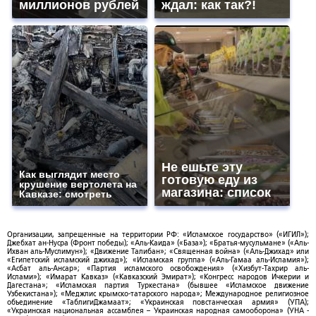
миллионов рублей
ждал: как так?!
Не ешьте эту
Как выглядит место
готовую еду из
крушение вертолета на
магазина: список
Кавказе: смотреть
Организации, запрещенные на территории РФ: «Исламское государство» («ИГИЛ»);
Джебхат ан-Нусра (Фронт победы); «Аль-Каида» («База»); «Братья-мусульмане» («Аль-
Ихван аль-Муслимун»); «Движение Талибан»; «Священная война» («Аль-Джихад» или
«Египетский исламский джихад»); «Исламская группа» («Аль-Гамаа аль-Исламия»);
«Асбат аль-Ансар»; «Партия исламского освобождения» («Хизбут-Тахрир аль-
Ислами»); «Имарат Кавказ» («Кавказский Эмират»); «Конгресс народов Ичкерии и
Дагестана»; «Исламская партия Туркестана» (бывшее «Исламское движение
Узбекистана»); «Меджлис крымско-татарского народа»; Международное религиозное
объединение «ТаблигиДжамаат»; «Украинская повстанческая армия» (УПА);
«Украинская национальная ассамблея – Украинская народная самооборона» (УНА -