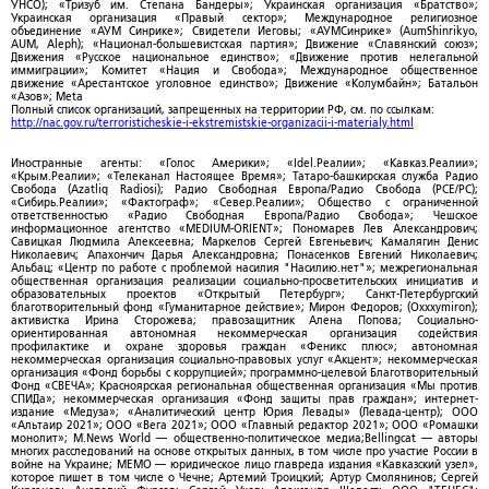
УНСО); «Тризуб им. Степана Бандеры»; Украинская организация «Братство»;
Украинская организация «Правый сектор»; Международное религиозное
объединение «АУМ Синрике»; Свидетели Иеговы; «АУМСинрике» (AumShinrikyo,
AUM, Aleph); «Национал-большевистская партия»; Движение «Славянский союз»;
Движения «Русское национальное единство»; «Движение против нелегальной
иммиграции»; Комитет «Нация и Свобода»; Международное общественное
движение «Арестантское уголовное единство»; Движение «Колумбайн»; Батальон
«Азов»; Meta
Полный список организаций, запрещенных на территории РФ, см. по ссылкам:
http://nac.gov.ru/terroristicheskie-i-ekstremistskie-organizacii-i-materialy.html
Иностранные агенты: «Голос Америки»; «Idel.Реалии»; «Кавказ.Реалии»;
«Крым.Реалии»; «Телеканал Настоящее Время»; Татаро-башкирская служба Радио
Свобода (Azatliq Radiosi); Радио Свободная Европа/Радио Свобода (PCE/PC);
«Сибирь.Реалии»; «Фактограф»; «Север.Реалии»; Общество с ограниченной
ответственностью «Радио Свободная Европа/Радио Свобода»; Чешское
информационное агентство «MEDIUM-ORIENT»; Пономарев Лев Александрович;
Савицкая Людмила Алексеевна; Маркелов Сергей Евгеньевич; Камалягин Денис
Николаевич; Апахончич Дарья Александровна; Понасенков Евгений Николаевич;
Альбац; «Центр по работе с проблемой насилия "Насилию.нет"»; межрегиональная
общественная организация реализации социально-просветительских инициатив и
образовательных проектов «Открытый Петербург»; Санкт-Петербургский
благотворительный фонд «Гуманитарное действие»; Мирон Федоров; (Oxxxymiron);
активистка Ирина Сторожева; правозащитник Алена Попова; Социально-
ориентированная автономная некоммерческая организация содействия
профилактике и охране здоровья граждан «Феникс плюс»; автономная
некоммерческая организация социально-правовых услуг «Акцент»; некоммерческая
организация «Фонд борьбы с коррупцией»; программно-целевой Благотворительный
Фонд «СВЕЧА»; Красноярская региональная общественная организация «Мы против
СПИДа»; некоммерческая организация «Фонд защиты прав граждан»; интернет-
издание «Медуза»; «Аналитический центр Юрия Левады» (Левада-центр); ООО
«Альтаир 2021»; ООО «Вега 2021»; ООО «Главный редактор 2021»; ООО «Ромашки
монолит»; M.News World — общественно-политическое медиа;Bellingcat — авторы
многих расследований на основе открытых данных, в том числе про участие России в
войне на Украине; МЕМО — юридическое лицо главреда издания «Кавказский узел»,
которое пишет в том числе о Чечне; Артемий Троицкий; Артур Смолянинов; Сергей