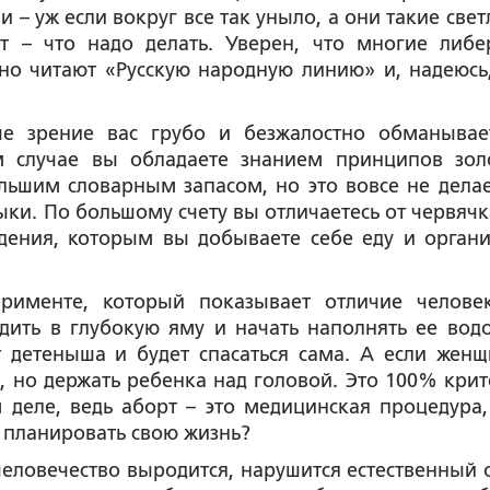
и – уж если вокруг все так уныло, а они такие све
 – что надо делать. Уверен, что многие либе
но читают «Русскую народную линию» и, надеюсь
е зрение вас грубо и безжалостно обманывае
 случае вы обладаете знанием принципов зол
ьшим словарным запасом, но это вовсе не делае
ки. По большому счету вы отличаетесь от червячк
дения, которым вы добываете себе еду и органи
ерименте, который показывает отличие челове
дить в глубокую яму и начать наполнять ее водо
т детеныша и будет спасаться сама. А если женщ
ь, но держать ребенка над головой. Это 100% крит
 деле, ведь аборт – это медицинская процедура,
 планировать свою жизнь?
о человечество выродится, нарушится естественный 