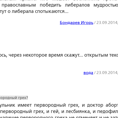
православным победить либералов мудрость
тут о либерала спотыкаются...
Бондарев Игорь
/
23.09.2014
еюсь, через некоторое время скажут... открытым тек
вода
/
23.09.2014
вородный грех?
ульник имеет первородный грех, и доктор абор
первородный грех, и гей, и лесбиянка, и педофил
 наличие первородного греха не отменяет и не зат