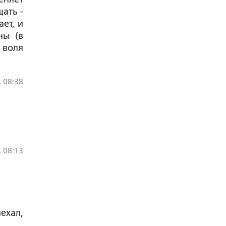
ать -
ает, и
ны (в
 воля
, 08:38
, 08:13
ехал,