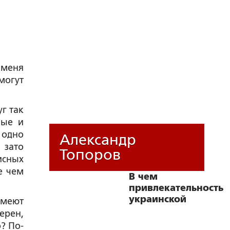
меня
могут
г так
ные и
 одно
Александр
 зато
Топоров
исных
е чем
В чем
привлекательность
украинской
умеют
идеологии?
ерен,
о? По-