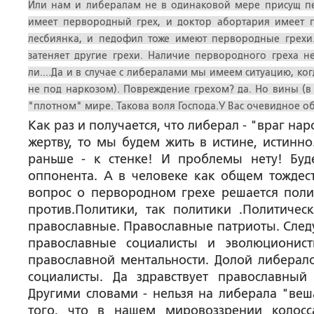
Или нам и либералам не в одинаковой мере присущ пе
имеет первородный грех, и доктор абортария имеет п
лесбиянка, и педофил тоже имеют первородные грехи.
затеняет другие грехи. Наличие первородного греха не
ли....Да и в случае с либералами мы имеем ситуацию, когда
не под наркозом). Повреждение грехом? да. Но вины (в
"плотном" мире. Такова воля Господа.У Вас очевидное о
Как раз и получается, что либерал - "враг нар
жертву, то мы будем жить в истине, истинн
раньше - к стенке! И проблемы нету! Буд
оппонента. А в человеке как общем тождест
вопрос о первородном грехе решается полит
против.Политики, так политики .Политическ
православные. Православные патриоты. След
православные социалисты и эволюционис
православной ментальности. Долой либерало
социалисты. Да здравствует православны
Другими словами - нельзя на либерала "веша
того, что в нашем мировоззрении колосс