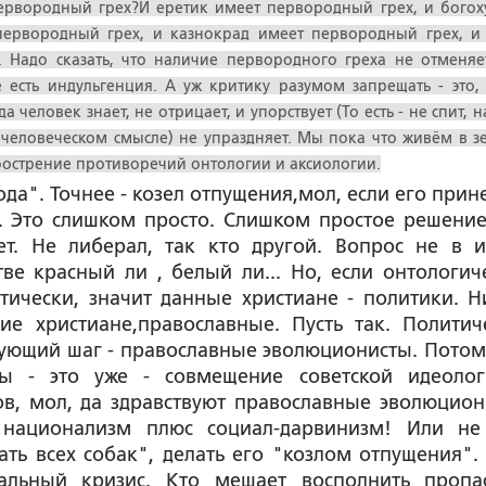
рвородный грех?И еретик имеет первородный грех, и богох
ервородный грех, и казнокрад имеет первородный грех, и 
 Надо сказать, что наличие первородного греха не отменяе
 есть индульгенция. А уж критику разумом запрещать - это, 
 человек знает, не отрицает, и упорствует (То есть - не спит, н
 человеческом смысле) не упраздняет. Мы пока что живём в з
бострение противоречий онтологии и аксиологии.
ода". Точнее - козел отпущения,мол, если его прин
о. Это слишком просто. Слишком простое решение
ет. Не либерал, так кто другой. Вопрос не в 
ве красный ли , белый ли... Но, если онтологич
ически, значит данные христиане - политики. Н
ие христиане,православные. Пусть так. Политич
ующий шаг - православные эволюционисты. Потому
ты - это уже - совмещение советской идеоло
в, мол, да здравствуют православные эволюцион
й национализм плюс социал-дарвинизм! Или не
ть всех собак", делать его "козлом отпущения". 
альный кризис. Кто мешает восполнить пропа