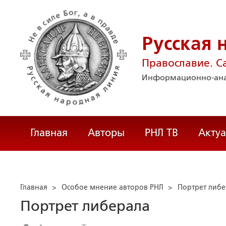
Русская 
Православие. С
Информационно-ана
Главная
Авторы
РНЛ ТВ
Акту
Главная
>
Особое мнение авторов РНЛ
>
Портрет либе
Портрет либерала