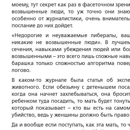
моему, тут секрет как раз в фасеточном зрени
возвышенные люди, то уж точно они знают
особенно от журналистики, очень вниматель
послание до них дойдет.
«Недорогие и неуважаемые либералы, ваш
никакие не возвышенные люди». В лучшем
сечения, навыками убеждения людей или бол
возвышенными – это всего лишь сложные навы
барашка только сложностью алгоритма пове
логово.
В каком-то журнале была статья об эксп
животного. Если обезьяну с детенышем поса
когда она начнет захлебываться, она броси
ребенком туда посадить, то мать будет тонут
который показывает – кто вы есть на самом
убийство, ведь у женщины должно быть право
Да и вообще если поступать, как эта мать, т