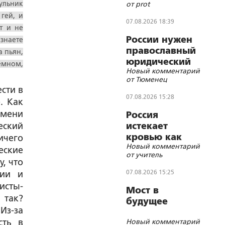
ульник
от prot
кочетковского
гей, и
братства?
07.08.2026 18:39
т и не
России нужен
знаете
православный
а пьян,
юридический
емном,
Новый комментарий
СОБР
от Тюменец
ести в
07.08.2026 15:28
. Как
имени
Россия
еский
истекает
кровью как
ичего
Новый комментарий
жертвенное
еские
от учитель
животное?
, что
07.08.2026 15:25
гии и
исты-
Мост в
 так?
будущее
Из-за
сть в
Новый комментарий