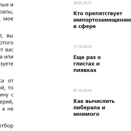
20.02.2015
тлые и
ралы,
Кто препятствует
, мое
импортозамещени
в сфере
программного
т, вы
обеспечения?
отого
17.10.2014
т вас
а или
Еще раз о
зуете
глистах и
пиявках
ка от
й, то
07.10.2014
ину с
Как вычислить
ерий,
либерала и
 а не
мнимого
патриота?
отбор