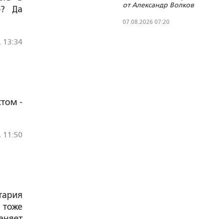
от Александр Волков
ю? Да
07.08.2026 07:20
, 13:34
стом -
, 11:50
тария
 тоже
еняет