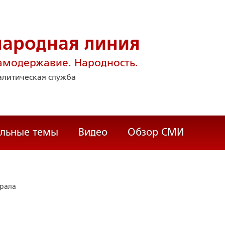
народная линия
амодержавие. Народность.
литическая служба
альные темы
Видео
Обзор СМИ
рала