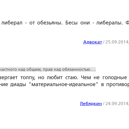
а либерал - от обезьяны. Бесы они - либералы. 
Адвокат
/
25.09.2014
частного над общим, прав над обязанностью.....
вергает толпу, но любит стаю. Чем не голодные
ние диады "материальное-идеальное" в противо
Лебядкин
/
24.09.2014