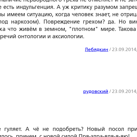
е есть индульгенция. А уж критику разумом запрещ
 мы имеем ситуацию, когда человек знает, не отриц
е под наркозом). Повреждение грехом? да. Но ви
ка что живём в земном, "плотном" мире. Такова
оречий онтологии и аксиологии.
Лебядкин
/
23.09.2014
рудовский
/
23.09.2014
 гуляет. А чё не подобреть? Новый посол при
сь, причем, с новой силой.Пря-здра-вля-я-яю!...