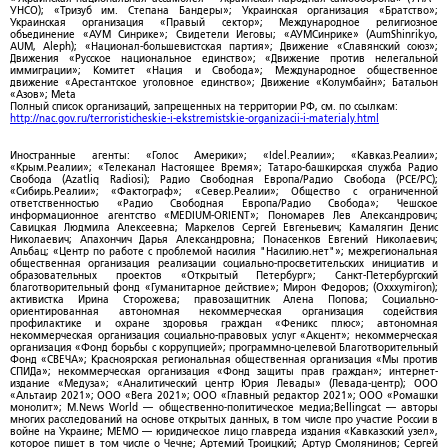
УНСО); «Тризуб им. Степана Бандеры»; Украинская организация «Братство»;
Украинская организация «Правый сектор»; Международное религиозное
объединение «АУМ Синрике»; Свидетели Иеговы; «АУМСинрике» (AumShinrikyo,
AUM, Aleph); «Национал-большевистская партия»; Движение «Славянский союз»;
Движения «Русское национальное единство»; «Движение против нелегальной
иммиграции»; Комитет «Нация и Свобода»; Международное общественное
движение «Арестантское уголовное единство»; Движение «Колумбайн»; Батальон
«Азов»; Meta
Полный список организаций, запрещенных на территории РФ, см. по ссылкам:
http://nac.gov.ru/terroristicheskie-i-ekstremistskie-organizacii-i-materialy.html
Иностранные агенты: «Голос Америки»; «Idel.Реалии»; «Кавказ.Реалии»;
«Крым.Реалии»; «Телеканал Настоящее Время»; Татаро-башкирская служба Радио
Свобода (Azatliq Radiosi); Радио Свободная Европа/Радио Свобода (PCE/PC);
«Сибирь.Реалии»; «Фактограф»; «Север.Реалии»; Общество с ограниченной
ответственностью «Радио Свободная Европа/Радио Свобода»; Чешское
информационное агентство «MEDIUM-ORIENT»; Пономарев Лев Александрович;
Савицкая Людмила Алексеевна; Маркелов Сергей Евгеньевич; Камалягин Денис
Николаевич; Апахончич Дарья Александровна; Понасенков Евгений Николаевич;
Альбац; «Центр по работе с проблемой насилия "Насилию.нет"»; межрегиональная
общественная организация реализации социально-просветительских инициатив и
образовательных проектов «Открытый Петербург»; Санкт-Петербургский
благотворительный фонд «Гуманитарное действие»; Мирон Федоров; (Oxxxymiron);
активистка Ирина Сторожева; правозащитник Алена Попова; Социально-
ориентированная автономная некоммерческая организация содействия
профилактике и охране здоровья граждан «Феникс плюс»; автономная
некоммерческая организация социально-правовых услуг «Акцент»; некоммерческая
организация «Фонд борьбы с коррупцией»; программно-целевой Благотворительный
Фонд «СВЕЧА»; Красноярская региональная общественная организация «Мы против
СПИДа»; некоммерческая организация «Фонд защиты прав граждан»; интернет-
издание «Медуза»; «Аналитический центр Юрия Левады» (Левада-центр); ООО
«Альтаир 2021»; ООО «Вега 2021»; ООО «Главный редактор 2021»; ООО «Ромашки
монолит»; M.News World — общественно-политическое медиа;Bellingcat — авторы
многих расследований на основе открытых данных, в том числе про участие России в
войне на Украине; МЕМО — юридическое лицо главреда издания «Кавказский узел»,
которое пишет в том числе о Чечне; Артемий Троицкий; Артур Смолянинов; Сергей