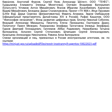
Кирсанов; Анатолий Фурсов; Сергей Ухов; Александр Шелест; ООО "ТЕНЕС";
Гырдымова Елизавета (певица Монеточка); Осечкин Владимир Валерьевич
(Гулагу.нет); Устимов Антон Михайлович; Яганов Ибрагим Хасанбиевич; Харченко
Вадим Михайлович; Беседина Дарья Станиславовна; Проект «T9 NSK»; Илья Прусикин
(Little Big); Дарья Серенко (фемактивистка); Фидель Агумава; Эрдни Омбадыков
(официальный представитель Далай-ламы XIV в России); Рафис Кашапов; ООО
"Философия ненасилия"; Фонд развития цифровых прав; Блогер Николай Соболев;
Ведущий Александр Макашенц; Писатель Елена Прокашева; Екатерина Дудко;
Политолог Павел Мезерин; Рамазанова Земфира Талгатовна (певица Земфира);
Гудков Дмитрий Геннадьевич; Галлямов Аббас Радикович; Намазбаева Татьяна
Валерьевна; Асланян Сергей Степанович; Шпилькин Сергей Александрович;
Казанцева Александра Николаевна; Ривина Анна Валерьевна
Списки организаций и лиц, признанных в России иностранными агентами, см. по
ссылкам:
https://minjust.gov.ru/uploaded/files/reestr-inostrannyih-agentov-10022023.pdf