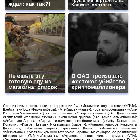
крушение вертолета на
ждал: как так?!
Кавказе: смотреть
Не ешьте эту
В ОАЭ произошло
готовую еду из
жестокое убийство
магазина: список
криптомиллионера
Организации, запрещенные на территории РФ: «Исламское государство» («ИГИЛ»);
Джебхат ан-Нусра (Фронт победы); «Аль-Каида» («База»); «Братья-мусульмане» («Аль-
Ихван аль-Муслимун»); «Движение Талибан»; «Священная война» («Аль-Джихад» или
«Египетский исламский джихад»); «Исламская группа» («Аль-Гамаа аль-Исламия»);
«Асбат аль-Ансар»; «Партия исламского освобождения» («Хизбут-Тахрир аль-
Ислами»); «Имарат Кавказ» («Кавказский Эмират»); «Конгресс народов Ичкерии и
Дагестана»; «Исламская партия Туркестана» (бывшее «Исламское движение
Узбекистана»); «Меджлис крымско-татарского народа»; Международное религиозное
объединение «ТаблигиДжамаат»; «Украинская повстанческая армия» (УПА);
«Украинская национальная ассамблея – Украинская народная самооборона» (УНА -