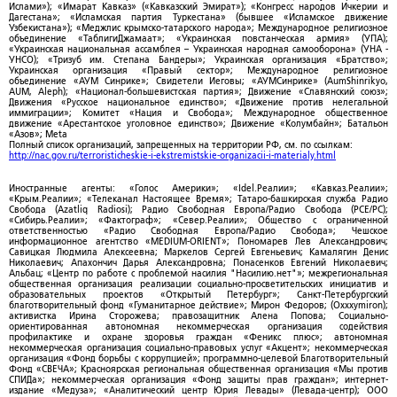
Ислами»); «Имарат Кавказ» («Кавказский Эмират»); «Конгресс народов Ичкерии и
Дагестана»; «Исламская партия Туркестана» (бывшее «Исламское движение
Узбекистана»); «Меджлис крымско-татарского народа»; Международное религиозное
объединение «ТаблигиДжамаат»; «Украинская повстанческая армия» (УПА);
«Украинская национальная ассамблея – Украинская народная самооборона» (УНА -
УНСО); «Тризуб им. Степана Бандеры»; Украинская организация «Братство»;
Украинская организация «Правый сектор»; Международное религиозное
объединение «АУМ Синрике»; Свидетели Иеговы; «АУМСинрике» (AumShinrikyo,
AUM, Aleph); «Национал-большевистская партия»; Движение «Славянский союз»;
Движения «Русское национальное единство»; «Движение против нелегальной
иммиграции»; Комитет «Нация и Свобода»; Международное общественное
движение «Арестантское уголовное единство»; Движение «Колумбайн»; Батальон
«Азов»; Meta
Полный список организаций, запрещенных на территории РФ, см. по ссылкам:
http://nac.gov.ru/terroristicheskie-i-ekstremistskie-organizacii-i-materialy.html
Иностранные агенты: «Голос Америки»; «Idel.Реалии»; «Кавказ.Реалии»;
«Крым.Реалии»; «Телеканал Настоящее Время»; Татаро-башкирская служба Радио
Свобода (Azatliq Radiosi); Радио Свободная Европа/Радио Свобода (PCE/PC);
«Сибирь.Реалии»; «Фактограф»; «Север.Реалии»; Общество с ограниченной
ответственностью «Радио Свободная Европа/Радио Свобода»; Чешское
информационное агентство «MEDIUM-ORIENT»; Пономарев Лев Александрович;
Савицкая Людмила Алексеевна; Маркелов Сергей Евгеньевич; Камалягин Денис
Николаевич; Апахончич Дарья Александровна; Понасенков Евгений Николаевич;
Альбац; «Центр по работе с проблемой насилия "Насилию.нет"»; межрегиональная
общественная организация реализации социально-просветительских инициатив и
образовательных проектов «Открытый Петербург»; Санкт-Петербургский
благотворительный фонд «Гуманитарное действие»; Мирон Федоров; (Oxxxymiron);
активистка Ирина Сторожева; правозащитник Алена Попова; Социально-
ориентированная автономная некоммерческая организация содействия
профилактике и охране здоровья граждан «Феникс плюс»; автономная
некоммерческая организация социально-правовых услуг «Акцент»; некоммерческая
организация «Фонд борьбы с коррупцией»; программно-целевой Благотворительный
Фонд «СВЕЧА»; Красноярская региональная общественная организация «Мы против
СПИДа»; некоммерческая организация «Фонд защиты прав граждан»; интернет-
издание «Медуза»; «Аналитический центр Юрия Левады» (Левада-центр); ООО