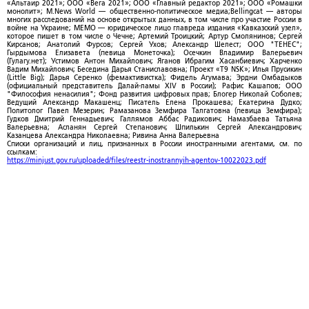
«Альтаир 2021»; ООО «Вега 2021»; ООО «Главный редактор 2021»; ООО «Ромашки
монолит»; M.News World — общественно-политическое медиа;Bellingcat — авторы
многих расследований на основе открытых данных, в том числе про участие России в
войне на Украине; МЕМО — юридическое лицо главреда издания «Кавказский узел»,
которое пишет в том числе о Чечне; Артемий Троицкий; Артур Смолянинов; Сергей
Кирсанов; Анатолий Фурсов; Сергей Ухов; Александр Шелест; ООО "ТЕНЕС";
Гырдымова Елизавета (певица Монеточка); Осечкин Владимир Валерьевич
(Гулагу.нет); Устимов Антон Михайлович; Яганов Ибрагим Хасанбиевич; Харченко
Вадим Михайлович; Беседина Дарья Станиславовна; Проект «T9 NSK»; Илья Прусикин
(Little Big); Дарья Серенко (фемактивистка); Фидель Агумава; Эрдни Омбадыков
(официальный представитель Далай-ламы XIV в России); Рафис Кашапов; ООО
"Философия ненасилия"; Фонд развития цифровых прав; Блогер Николай Соболев;
Ведущий Александр Макашенц; Писатель Елена Прокашева; Екатерина Дудко;
Политолог Павел Мезерин; Рамазанова Земфира Талгатовна (певица Земфира);
Гудков Дмитрий Геннадьевич; Галлямов Аббас Радикович; Намазбаева Татьяна
Валерьевна; Асланян Сергей Степанович; Шпилькин Сергей Александрович;
Казанцева Александра Николаевна; Ривина Анна Валерьевна
Списки организаций и лиц, признанных в России иностранными агентами, см. по
ссылкам:
https://minjust.gov.ru/uploaded/files/reestr-inostrannyih-agentov-10022023.pdf