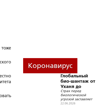
 тоже
ского
Коронавирус
естно
Глобальный
био-шантаж от
итета
Уханя до
Страх перед
Украины
биологической
овать
угрозой заставляет
людей добровольно
22.06.2026
принимать условия