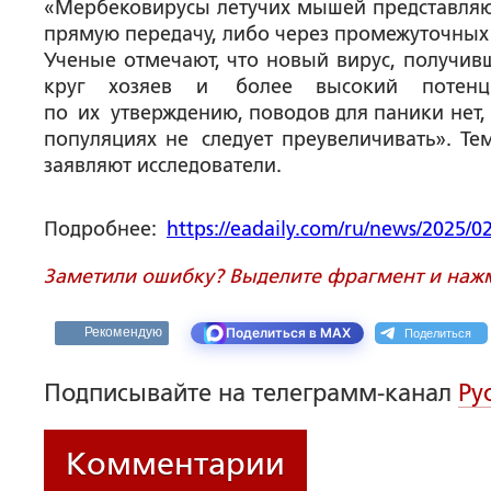
«Мербековирусы летучих мышей представляю
прямую передачу, либо через промежуточных 
Ученые отмечают, что новый вирус, получив
круг хозяев и более высокий потенц
по их утверждению, поводов для паники нет,
популяциях не следует преувеличивать». Те
заявляют исследователи.
Подробнее:
https://eadaily.com/ru/news/2025/0
Заметили ошибку? Выделите фрагмент и нажми
Поделиться
Рекомендую
Поделиться в MAX
Подписывайте на телеграмм-канал
Ру
Комментарии