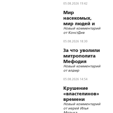
05.08.2026 19:42
Мир
насекомых,
мир людей и
Новый комментарий
блуд
от КонстДив
05.08.2026 18:30
За что уволили
митрополита
Мефодия
Новый комментарий
(Немцова)?
от влдмр
05.08.2026 14:54
Крушение
«властелинов»
времени
Новый комментарий
от иерей Илья
Мотыка