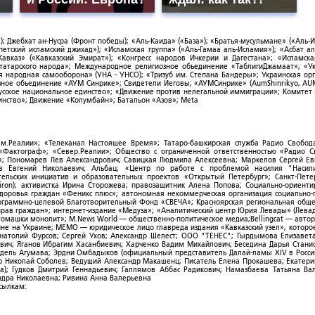
; Джебхат ан-Нусра (Фронт победы); «Аль-Каида» («База»); «Братья-мусульмане» («Аль-И
тский исламский джихад»); «Исламская группа» («Аль-Гамаа аль-Исламия»); «Асбат ал
Кавказ» («Кавказский Эмират»); «Конгресс народов Ичкерии и Дагестана»; «Исламск
-татарского народа»; Международное религиозное объединение «ТаблигиДжамаат»; «У
я народная самооборона» (УНА - УНСО); «Тризуб им. Степана Бандеры»; Украинская ор
зное объединение «АУМ Синрике»; Свидетели Иеговы; «АУМСинрике» (AumShinrikyo, AUM
усское национальное единство»; «Движение против нелегальной иммиграции»; Комитет
нство»; Движение «Колумбайн»; Батальон «Азов»; Meta
ым.Реалии»; «Телеканал Настоящее Время»; Татаро-башкирская служба Радио Свобода
; «Фактограф»; «Север.Реалии»; Общество с ограниченной ответственностью «Радио 
; Пономарев Лев Александрович; Савицкая Людмила Алексеевна; Маркелов Сергей Ев
ов Евгений Николаевич; Альбац; «Центр по работе с проблемой насилия "Насили
ельских инициатив и образовательных проектов «Открытый Петербург»; Санкт-Пете
ron); активистка Ирина Сторожева; правозащитник Алена Попова; Социально-ориент
здоровья граждан «Феникс плюс»; автономная некоммерческая организация социально
рограммно-целевой Благотворительный Фонд «СВЕЧА»; Красноярская региональная общ
ав граждан»; интернет-издание «Медуза»; «Аналитический центр Юрия Левады» (Левад
омашки монолит»; M.News World — общественно-политическое медиа;Bellingcat — авто
ойне на Украине; МЕМО — юридическое лицо главреда издания «Кавказский узел», которо
Анатолий Фурсов; Сергей Ухов; Александр Шелест; ООО "ТЕНЕС"; Гырдымова Елизавет
ович; Яганов Ибрагим Хасанбиевич; Харченко Вадим Михайлович; Беседина Дарья Стани
 Фидель Агумава; Эрдни Омбадыков (официальный представитель Далай-ламы XIV в Росси
 Николай Соболев; Ведущий Александр Макашенц; Писатель Елена Прокашева; Екатери
; Гудков Дмитрий Геннадьевич; Галлямов Аббас Радикович; Намазбаева Татьяна Ва
ндра Николаевна; Ривина Анна Валерьевна
ссылкам: