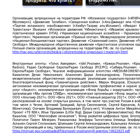
продукта: что купить?
Организации, запрещенные на территории РФ: «Исламское государство» («ИГИЛ»)
Муслимун»); «Движение Талибан»; «Священная война» («Аль-Джихад» или «Египе
«Партия исламского освобождения» («Хизбут-Тахрир аль-Ислами»); «Имарат 
Туркестана» (бывшее «Исламское движение Узбекистана»); «Меджлис крымско
повстанческая армия» (УПА); «Украинская национальная ассамблея – Украинска
«Братство»; Украинская организация «Правый сектор»; Международное религио
«Национал-большевистская партия»; Движение «Славянский союз»; Движения «Р
Свобода»; Международное общественное движение «Арестантское уголовное еди
Полный список организаций, запрещенных на территории РФ, см. по ссылкам:
http://nac.gov.ru/terroristicheskie-i-ekstremistskie-organizacii-i-materialy.html
Иностранные агенты: «Голос Америки»; «Idel.Реалии»; «Кавказ.Реалии»; «Кр
Radiosi); Радио Свободная Европа/Радио Свобода (PCE/PC); «Сибирь.Реалии»
Европа/Радио Свобода»; Чешское информационное агентство «MEDIUM-ORIENT»
Камалягин Денис Николаевич; Апахончич Дарья Александровна; Понасенк
межрегиональная общественная организация реализации социально-просветит
благотворительный фонд «Гуманитарное действие»; Мирон Федоров; (Oxxxymi
автономная некоммерческая организация содействия профилактике и охране 
услуг «Акцент»; некоммерческая организация «Фонд борьбы с коррупцией»; п
организация «Мы против СПИДа»; некоммерческая организация «Фонд защиты пр
ООО «Альтаир 2021»; ООО «Вега 2021»; ООО «Главный редактор 2021»; ООО «Р
расследований на основе открытых данных, в том числе про участие России в в
том числе о Чечне; Артемий Троицкий; Артур Смолянинов; Сергей Кирсанов; 
Монеточка); Осечкин Владимир Валерьевич (Гулагу.нет); Устимов Антон Михайл
Проект «T9 NSK»; Илья Прусикин (Little Big); Дарья Серенко (фемактивистка);
Кашапов; ООО "Философия ненасилия"; Фонд развития цифровых прав; Блогер
Политолог Павел Мезерин; Рамазанова Земфира Талгатовна (певица Земфира)
Асланян Сергей Степанович; Шпилькин Сергей Александрович; Казанцева Алекса
Списки организаций и лиц, признанных в России иностранными агентами, см. по 
https://minjust.gov.ru/uploaded/files/reestr-inostrannyih-agentov-10022023.pdf