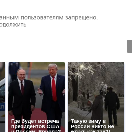
ванным пользователям запрещено,
родолжить
Где будет встреча
Такую зиму в
президентов США
России никто не
и России: Европа?
ждал: как так?!