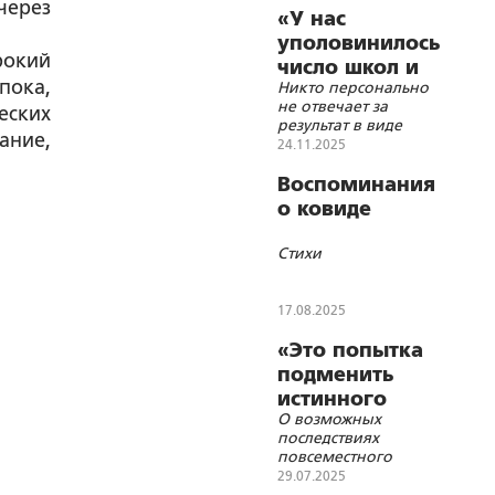
через
«электронного
«У нас
концлагеря»
уполовинилось
рокий
число школ и
ока,
Никто персонально
больниц»
не отвечает за
еских
результат в виде
ание,
качества, уровня
24.11.2025
продолжительности
жизни и
Воспоминания
рождаемости
о ковиде
Стихи
17.08.2025
«Это попытка
подменить
истинного
О возможных
Бога идолом в
последствиях
новом
повсеместного
обличии»
внедрения в жизнь
29.07.2025
искусственного