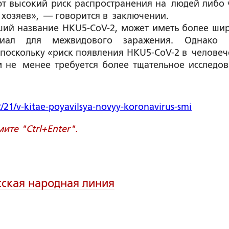
т высокий риск распространения на людей либо 
хозяев», — говорится в заключении.
ший название HKU5-CoV-2, может иметь более ши
иал для межвидового заражения. Однако п
 поскольку «риск появления HKU5-CoV-2 в человеч
м не менее требуется более тщательное исследов
2/21/v-kitae-poyavilsya-novyy-koronavirus-smi
те "Ctrl+Enter".
сская народная линия