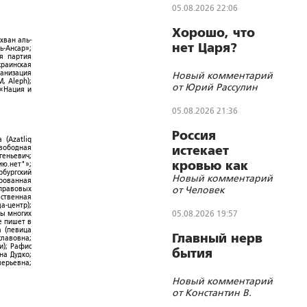
05.08.2026 22:06
Хорошо, что
хван аль-
нет Царя?
ь-Ансар»;
ая партия
краинская
ганизация
Новый комментарий
, Aleph);
от Юрий Рассулин
 «Нация и
05.08.2026 21:36
Россия
 (Azatliq
Свободная
истекает
геньевич;
кровью как
ю.нет"»;
рбургский
Новый комментарий
жертвенное
ированная
от Человек
-правовых
животное?
ественная
а-центр);
05.08.2026 19:57
ры многих
е пишет в
а (певица
Главный нерв
славовна;
и); Рафис
бытия
на Дудко;
лерьевна;
Новый комментарий
от Константин В.