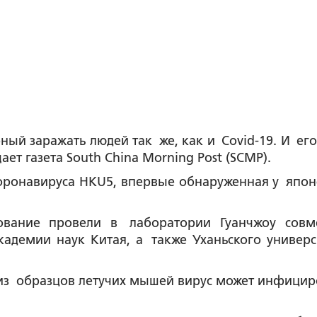
ный заражать людей так же, как и Covid-19. И его
т газета South China Morning Post (SCMP).
коронавируса HKU5, впервые обнаруженная у япон
дование провели в лаборатории Гуанчжоу совм
адемии наук Китая, а также Уханьского универс
из образцов летучих мышей вирус может инфицир