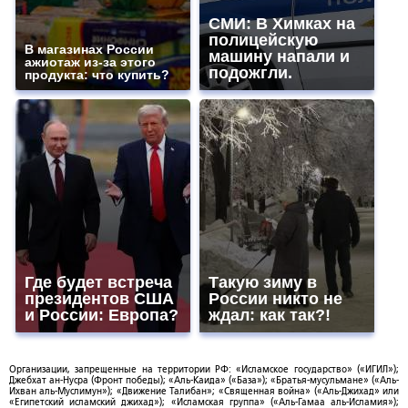
СМИ: В Химках на
полицейскую
В магазинах России
машину напали и
ажиотаж из-за этого
подожгли.
продукта: что купить?
Где будет встреча
Такую зиму в
президентов США
России никто не
и России: Европа?
ждал: как так?!
Организации, запрещенные на территории РФ: «Исламское государство» («ИГИЛ»);
Джебхат ан-Нусра (Фронт победы); «Аль-Каида» («База»); «Братья-мусульмане» («Аль-
Ихван аль-Муслимун»); «Движение Талибан»; «Священная война» («Аль-Джихад» или
«Египетский исламский джихад»); «Исламская группа» («Аль-Гамаа аль-Исламия»);