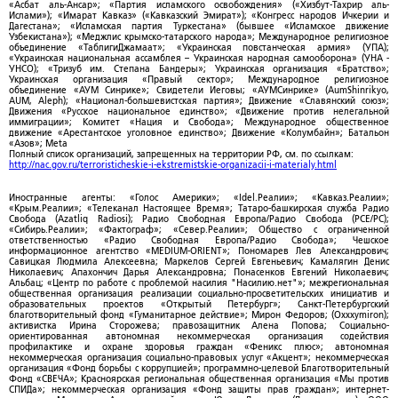
«Асбат аль-Ансар»; «Партия исламского освобождения» («Хизбут-Тахрир аль-
Ислами»); «Имарат Кавказ» («Кавказский Эмират»); «Конгресс народов Ичкерии и
Дагестана»; «Исламская партия Туркестана» (бывшее «Исламское движение
Узбекистана»); «Меджлис крымско-татарского народа»; Международное религиозное
объединение «ТаблигиДжамаат»; «Украинская повстанческая армия» (УПА);
«Украинская национальная ассамблея – Украинская народная самооборона» (УНА -
УНСО); «Тризуб им. Степана Бандеры»; Украинская организация «Братство»;
Украинская организация «Правый сектор»; Международное религиозное
объединение «АУМ Синрике»; Свидетели Иеговы; «АУМСинрике» (AumShinrikyo,
AUM, Aleph); «Национал-большевистская партия»; Движение «Славянский союз»;
Движения «Русское национальное единство»; «Движение против нелегальной
иммиграции»; Комитет «Нация и Свобода»; Международное общественное
движение «Арестантское уголовное единство»; Движение «Колумбайн»; Батальон
«Азов»; Meta
Полный список организаций, запрещенных на территории РФ, см. по ссылкам:
http://nac.gov.ru/terroristicheskie-i-ekstremistskie-organizacii-i-materialy.html
Иностранные агенты: «Голос Америки»; «Idel.Реалии»; «Кавказ.Реалии»;
«Крым.Реалии»; «Телеканал Настоящее Время»; Татаро-башкирская служба Радио
Свобода (Azatliq Radiosi); Радио Свободная Европа/Радио Свобода (PCE/PC);
«Сибирь.Реалии»; «Фактограф»; «Север.Реалии»; Общество с ограниченной
ответственностью «Радио Свободная Европа/Радио Свобода»; Чешское
информационное агентство «MEDIUM-ORIENT»; Пономарев Лев Александрович;
Савицкая Людмила Алексеевна; Маркелов Сергей Евгеньевич; Камалягин Денис
Николаевич; Апахончич Дарья Александровна; Понасенков Евгений Николаевич;
Альбац; «Центр по работе с проблемой насилия "Насилию.нет"»; межрегиональная
общественная организация реализации социально-просветительских инициатив и
образовательных проектов «Открытый Петербург»; Санкт-Петербургский
благотворительный фонд «Гуманитарное действие»; Мирон Федоров; (Oxxxymiron);
активистка Ирина Сторожева; правозащитник Алена Попова; Социально-
ориентированная автономная некоммерческая организация содействия
профилактике и охране здоровья граждан «Феникс плюс»; автономная
некоммерческая организация социально-правовых услуг «Акцент»; некоммерческая
организация «Фонд борьбы с коррупцией»; программно-целевой Благотворительный
Фонд «СВЕЧА»; Красноярская региональная общественная организация «Мы против
СПИДа»; некоммерческая организация «Фонд защиты прав граждан»; интернет-