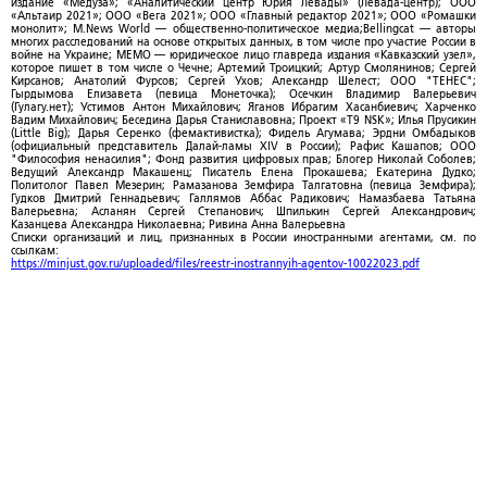
издание «Медуза»; «Аналитический центр Юрия Левады» (Левада-центр); ООО
«Альтаир 2021»; ООО «Вега 2021»; ООО «Главный редактор 2021»; ООО «Ромашки
монолит»; M.News World — общественно-политическое медиа;Bellingcat — авторы
многих расследований на основе открытых данных, в том числе про участие России в
войне на Украине; МЕМО — юридическое лицо главреда издания «Кавказский узел»,
которое пишет в том числе о Чечне; Артемий Троицкий; Артур Смолянинов; Сергей
Кирсанов; Анатолий Фурсов; Сергей Ухов; Александр Шелест; ООО "ТЕНЕС";
Гырдымова Елизавета (певица Монеточка); Осечкин Владимир Валерьевич
(Гулагу.нет); Устимов Антон Михайлович; Яганов Ибрагим Хасанбиевич; Харченко
Вадим Михайлович; Беседина Дарья Станиславовна; Проект «T9 NSK»; Илья Прусикин
(Little Big); Дарья Серенко (фемактивистка); Фидель Агумава; Эрдни Омбадыков
(официальный представитель Далай-ламы XIV в России); Рафис Кашапов; ООО
"Философия ненасилия"; Фонд развития цифровых прав; Блогер Николай Соболев;
Ведущий Александр Макашенц; Писатель Елена Прокашева; Екатерина Дудко;
Политолог Павел Мезерин; Рамазанова Земфира Талгатовна (певица Земфира);
Гудков Дмитрий Геннадьевич; Галлямов Аббас Радикович; Намазбаева Татьяна
Валерьевна; Асланян Сергей Степанович; Шпилькин Сергей Александрович;
Казанцева Александра Николаевна; Ривина Анна Валерьевна
Списки организаций и лиц, признанных в России иностранными агентами, см. по
ссылкам:
https://minjust.gov.ru/uploaded/files/reestr-inostrannyih-agentov-10022023.pdf