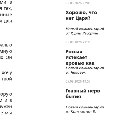
ими в
05.08.2026 22:06
 тех,
Хорошо, что
енные
нет Царя?
м для
Новый комментарий
от Юрий Рассулин
05.08.2026 21:36
ралью
емную
Россия
их Он
истекает
кровью как
Новый комментарий
жертвенное
 хочу
от Человек
животное?
 твой
05.08.2026 19:57
Главный нерв
торую
бытия
м и в
нужен
Новый комментарий
от Константин В.
че мы