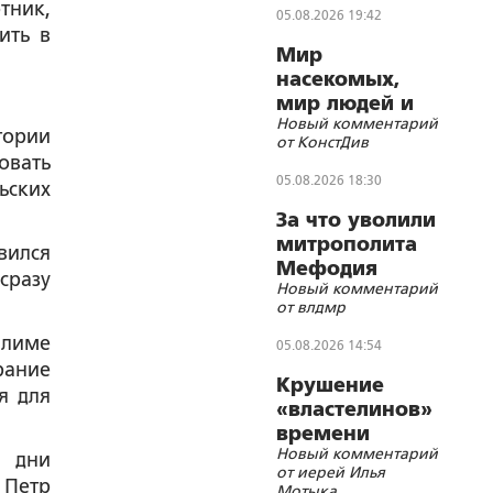
тник,
05.08.2026 19:42
ить в
Мир
насекомых,
мир людей и
Новый комментарий
блуд
тории
от КонстДив
овать
05.08.2026 18:30
ьских
За что уволили
митрополита
вился
Мефодия
сразу
Новый комментарий
(Немцова)?
от влдмр
алиме
05.08.2026 14:54
рание
Крушение
я для
«властелинов»
времени
Новый комментарий
в дни
от иерей Илья
 Петр
Мотыка