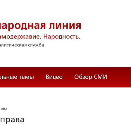
народная линия
амодержавие. Народность.
литическая служба
альные темы
Видео
Обзор СМИ
рава
права