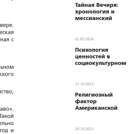
Тайная Вечеря:
хронология и
мессианский
аспект
вере.
еская
ная с
02.05.2024
Психология
ценностей в
социокультурном
льном
измерении
ского
27.10.2023
ство,
Религиозный
фактор
Американской
аво».
государственности
Такой
ельно
24.10.2023
тод и