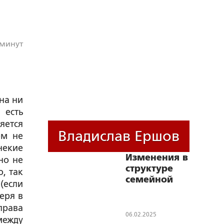
 минут
на ни
есть
яется
Владислав Ершов
ем не
некие
Изменения в
но не
структуре
, так
семейной
(если
иерархии в
еря в
XX–XXI веках
права
06.02.2025
между