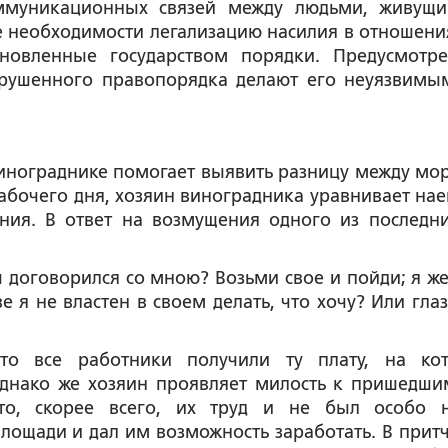
оммуникационных связей между людьми, живущ
е необходимости легализацию насилия в отношения
ановленные государством порядки. Предусмотр
арушенного правопорядка делают его неуязвимы
винограднике помогает выявить разницу между мо
абочего дня, хозяин виноградника уравнивает на
ения. В ответ на возмущения одного из последн
ты договорился со мною? Возьми свое и пойди; я же
е я не властен в своем делать, что хочу? Или глаз
что все работники получили ту плату, на ко
Однако же хозяин проявляет милость к пришедши
что, скорее всего, их труд и не был особо 
лощади и дал им возможность заработать. В прит