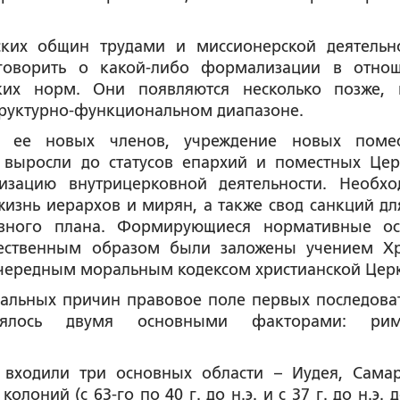
ких общин трудами и миссионерской деятельн
 говорить о какой-либо формализации в отно
ких норм. Они появляются несколько позже, 
труктурно-функциональном диапазоне.
т ее новых членов, учреждение новых поме
 выросли до статусов епархий и поместных Цер
лизацию внутрицерковной деятельности. Необх
знь иерархов и мирян, а также свод санкций для
овного плана. Формирующиеся нормативные о
тественным образом были заложены учением Хр
очередным моральным кодексом христианской Цер
циальных причин правовое поле первых последова
елялось двумя основными факторами: рим
 входили три основных области – Иудея, Сама
лоний (с 63-го по 40 г. до н.э. и с 37 г. до н.э. д