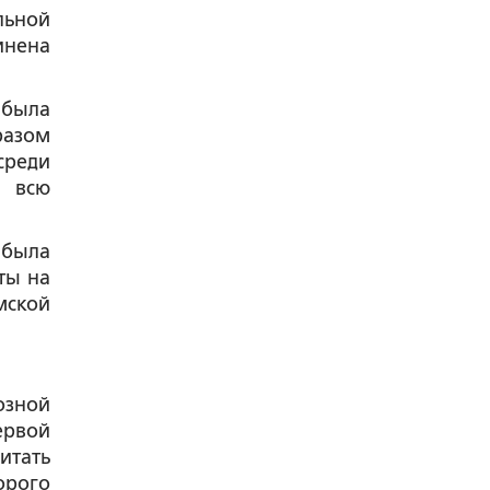
ельной
инена
 была
разом
среди
о всю
 была
ты на
мской
озной
ервой
итать
орого