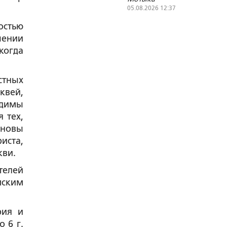
05.08.2026 12:37
остью
шении
когда
стных
квей,
одимы
 тех,
сновы
иста,
кви.
телей
ским
рия и
о 6 г.