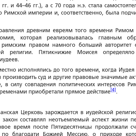
гг. и 44–46 гг.), а с 70 года н.э. стала самостоят
ю Римской империи и, соответственно, была подч
правления древним евреям того времени Римом
номия, которая реализовывалась главным об
с римским правом намного больший авторитет 
ей религии. Пятикнижие Моисея определял
иудеев.
стно исполнялись до того времени, когда Иудея
 производить суд и другие правовые значимые ак
е, в силу совпадения политических интересов Ри
[4]
временами приобретали прямое действие
.
анская Церковь зарождается в иудейской религи
й закон составлял неотъемлемый аспект жизни п
рвое время после Пятидесятницы продолжали сч
 по благодати Божией Мессию, о приходе кот