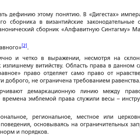
ать дефинию этому понятию. В «Дигестах» импер
ого сборника в византийские законодательные 
в канонический сборник «Алфавитную Синтагму» М
[2]
равного»
.
ично и четко в выражении, несмотря на склон
 излишнему витийству. Область права в данном с
равное» право отделяет само право от нравств
ти доброго, не ограничена требованием равенства
черчивают демаркационную линию между пра
 времена эмблемой права служили весы – инстру
ональное, региональное, местное или церков
 поведения, основываясь на ограничительных зап
норм и порядков.