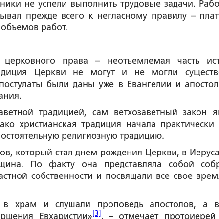
ники не успели выполнить трудовые задачи. Рабо
зывал прежде всего к негласному правилу – плат
 объемов работ.
о церковного права – неотъемлемая часть ис
адиция Церкви не могут и не могли существ
постулаты были даны уже в Евангелии и апостол
ания.
заветной традицией, сам ветхозаветный закон я
нако христианская традиция начала практически 
мостоятельную религиозную традицию.
лов, который стал днем рождения Церкви, в Иерус
бщина. По факту она представляла собой соб
астной собственности и посвящали все свое врем
ь в храм и слушали проповедь апостолов, а 
[3]
ершения Евхаристии»
, – отмечает протоиерей