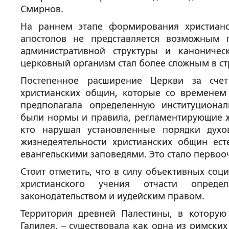
Смирнов.
На раннем этапе формирования христианс
апостолов не представляется возможным
административной структуры и каноничес
церковный организм стал более сложным в с
Постепенное расширение Церкви за сче
христианских общин, которые со временем
предполагала определенную институциона
были нормы и правила, регламентирующие жи
кто нарушал установленные порядки дух
жизнедеятельности христианских общин ес
евангельскими заповедями. Это стало перво
Стоит отметить, что в силу объективных со
христианского учения отчасти опред
законодательством и иудейским правом.
Территория древней Палестины, в которую
Галилея, – существовала как одна из римских ко