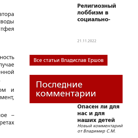
Религиозный
лоббизм в
атора
социально-
своды
политическом
атфея
пространстве
США
21.11.2022
ность
Все статьи Владислав Ершов
лучае
енной
.
Последние
вом и
комментарии
мент,
Опасен ли для
нас и для
ное –
наших детей
ретах
Новый комментарий
«бегущий
от Владимир С.М.
гуру»?