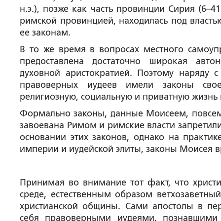
н.э.), позже как часть провинции Сирия (6–41 
римской провинцией, находилась под власть
ее законам.
В то же время в вопросах местного самоу
предоставлена достаточно широкая авто
духовной аристократией. Поэтому наряду 
правоверных иудеев имели законы сво
религиозную, социальную и приватную жизнь 
Формально законы, данные Моисеем, повсеме
завоевана Римом и римские власти запретили
основании этих законов, однако на практик
империи и иудейской элиты, законы Моисея 
Принимая во внимание тот факт, что христи
среде, естественным образом ветхозаветны
христианской общины. Сами апостолы в пе
себя правоверными иудеями, познавшими