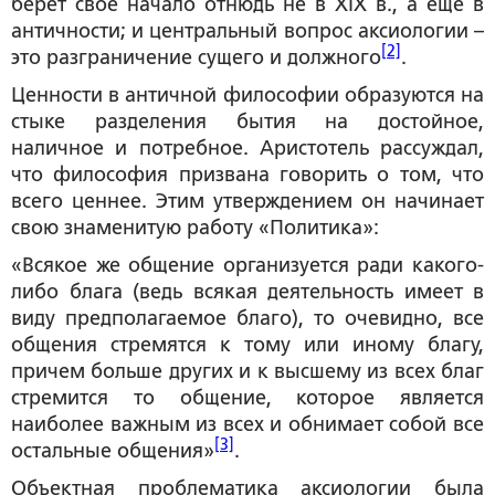
берет свое начало отнюдь не в XIX в., а еще в
античности; и центральный вопрос аксиологии –
[2]
это разграничение сущего и должного
.
Ценности в античной философии образуются на
стыке разделения бытия на достойное,
наличное и потребное. Аристотель рассуждал,
что философия призвана говорить о том, что
всего ценнее. Этим утверждением он начинает
свою знаменитую работу «Политика»:
«Всякое же общение организуется ради какого-
либо блага (ведь всякая деятельность имеет в
виду предполагаемое благо), то очевидно, все
общения стремятся к тому или иному благу,
причем больше других и к высшему из всех благ
стремится то общение, которое является
наиболее важным из всех и обнимает собой все
[3]
остальные общения»
.
Объектная проблематика аксиологии была