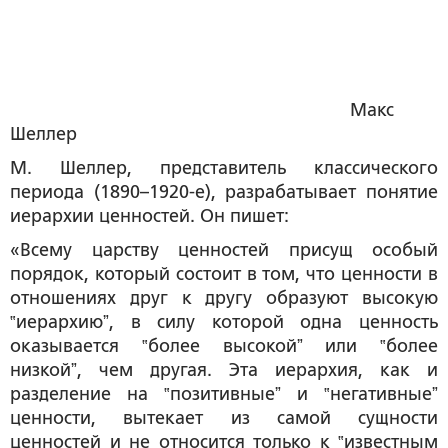
Макс
Шеллер
М. Шеллер, представитель классического
периода (1890–1920-е), разрабатывает понятие
иерархии ценностей. Он пишет:
«Всему царству ценностей присущ особый
порядок, который состоит в том, что ценности в
отношениях друг к другу образуют высокую
‟иерархиюˮ, в силу которой одна ценность
оказывается ‟более высокойˮ или ‟более
низкойˮ, чем другая. Эта иерархия, как и
разделение на ‟позитивныеˮ и ‟негативныеˮ
ценности, вытекает из самой сущности
ценностей и не относится только к ‟известным