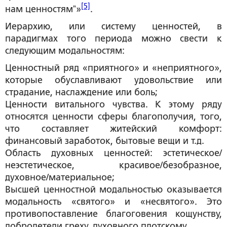
[5]
нам ценностямˮ»
.
Иерархию, или систему ценностей, в
парадигмах того периода можно свести к
следующим модальностям:
Ценностный ряд «приятного» и «неприятного»,
которые обуславливают удовольствие или
страдание, наслаждение или боль;
Ценности витального чувства. К этому ряду
относятся ценности сферы благополучия, того,
что составляет житейский комфорт:
финансовый заработок, бытовые вещи и т.д.
Область духовных ценностей: эстетическое/
неэстетическое, красивое/безобразное,
духовное/материальное;
Высшей ценностной модальностью оказывается
модальность «святого» и «несвятого». Это
противопоставление благоговения кощунству,
добродетели греху, духовного плотскому.