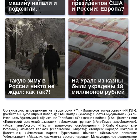
машину напали и
президентов США
подожгли.
и России: Европа?
Такую зиму в
На Урале из казны
России никто не
были украдены 18
ждал: как так?!
миллионов рублей
Организации, запрещенные на территории РФ: «Исламское государство» («ИГИЛ»);
Джебхат ан-Нусра (Фронт победы); «Аль-Каида» («База»); «Братья-мусульмане» («Аль-
Ихван аль-Муслимун»); «Движение Талибан»; «Священная война» («Аль-Джихад» или
«Египетский исламский джихад»); «Исламская группа» («Аль-Гамаа аль-Исламия»);
«Асбат аль-Ансар»; «Партия исламского освобождения» («Хизбут-Тахрир аль-
Ислами»); «Имарат Кавказ» («Кавказский Эмират»); «Конгресс народов Ичкерии и
Дагестана»; «Исламская партия Туркестана» (бывшее «Исламское движение
Узбекистана»); «Меджлис крымско-татарского народа»; Международное религиозное