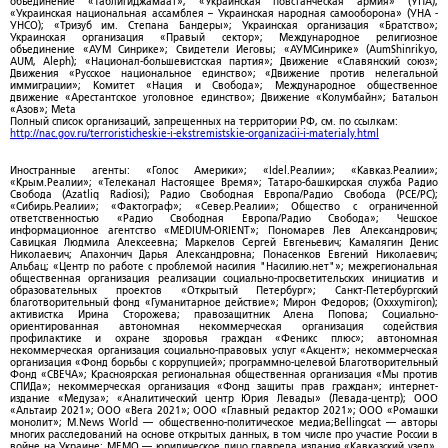
объединение «ТаблигиДжамаат»; «Украинская повстанческая армия» (УПА);
«Украинская национальная ассамблея – Украинская народная самооборона» (УНА -
УНСО); «Тризуб им. Степана Бандеры»; Украинская организация «Братство»;
Украинская организация «Правый сектор»; Международное религиозное
объединение «АУМ Синрике»; Свидетели Иеговы; «АУМСинрике» (AumShinrikyo,
AUM, Aleph); «Национал-большевистская партия»; Движение «Славянский союз»;
Движения «Русское национальное единство»; «Движение против нелегальной
иммиграции»; Комитет «Нация и Свобода»; Международное общественное
движение «Арестантское уголовное единство»; Движение «Колумбайн»; Батальон
«Азов»; Meta
Полный список организаций, запрещенных на территории РФ, см. по ссылкам:
http://nac.gov.ru/terroristicheskie-i-ekstremistskie-organizacii-i-materialy.html
Иностранные агенты: «Голос Америки»; «Idel.Реалии»; «Кавказ.Реалии»;
«Крым.Реалии»; «Телеканал Настоящее Время»; Татаро-башкирская служба Радио
Свобода (Azatliq Radiosi); Радио Свободная Европа/Радио Свобода (PCE/PC);
«Сибирь.Реалии»; «Фактограф»; «Север.Реалии»; Общество с ограниченной
ответственностью «Радио Свободная Европа/Радио Свобода»; Чешское
информационное агентство «MEDIUM-ORIENT»; Пономарев Лев Александрович;
Савицкая Людмила Алексеевна; Маркелов Сергей Евгеньевич; Камалягин Денис
Николаевич; Апахончич Дарья Александровна; Понасенков Евгений Николаевич;
Альбац; «Центр по работе с проблемой насилия "Насилию.нет"»; межрегиональная
общественная организация реализации социально-просветительских инициатив и
образовательных проектов «Открытый Петербург»; Санкт-Петербургский
благотворительный фонд «Гуманитарное действие»; Мирон Федоров; (Oxxxymiron);
активистка Ирина Сторожева; правозащитник Алена Попова; Социально-
ориентированная автономная некоммерческая организация содействия
профилактике и охране здоровья граждан «Феникс плюс»; автономная
некоммерческая организация социально-правовых услуг «Акцент»; некоммерческая
организация «Фонд борьбы с коррупцией»; программно-целевой Благотворительный
Фонд «СВЕЧА»; Красноярская региональная общественная организация «Мы против
СПИДа»; некоммерческая организация «Фонд защиты прав граждан»; интернет-
издание «Медуза»; «Аналитический центр Юрия Левады» (Левада-центр); ООО
«Альтаир 2021»; ООО «Вега 2021»; ООО «Главный редактор 2021»; ООО «Ромашки
монолит»; M.News World — общественно-политическое медиа;Bellingcat — авторы
многих расследований на основе открытых данных, в том числе про участие России в
войне на Украине; МЕМО — юридическое лицо главреда издания «Кавказский узел»,