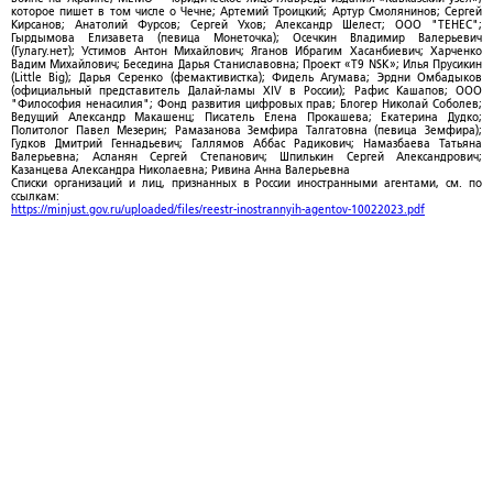
которое пишет в том числе о Чечне; Артемий Троицкий; Артур Смолянинов; Сергей
Кирсанов; Анатолий Фурсов; Сергей Ухов; Александр Шелест; ООО "ТЕНЕС";
Гырдымова Елизавета (певица Монеточка); Осечкин Владимир Валерьевич
(Гулагу.нет); Устимов Антон Михайлович; Яганов Ибрагим Хасанбиевич; Харченко
Вадим Михайлович; Беседина Дарья Станиславовна; Проект «T9 NSK»; Илья Прусикин
(Little Big); Дарья Серенко (фемактивистка); Фидель Агумава; Эрдни Омбадыков
(официальный представитель Далай-ламы XIV в России); Рафис Кашапов; ООО
"Философия ненасилия"; Фонд развития цифровых прав; Блогер Николай Соболев;
Ведущий Александр Макашенц; Писатель Елена Прокашева; Екатерина Дудко;
Политолог Павел Мезерин; Рамазанова Земфира Талгатовна (певица Земфира);
Гудков Дмитрий Геннадьевич; Галлямов Аббас Радикович; Намазбаева Татьяна
Валерьевна; Асланян Сергей Степанович; Шпилькин Сергей Александрович;
Казанцева Александра Николаевна; Ривина Анна Валерьевна
Списки организаций и лиц, признанных в России иностранными агентами, см. по
ссылкам:
https://minjust.gov.ru/uploaded/files/reestr-inostrannyih-agentov-10022023.pdf