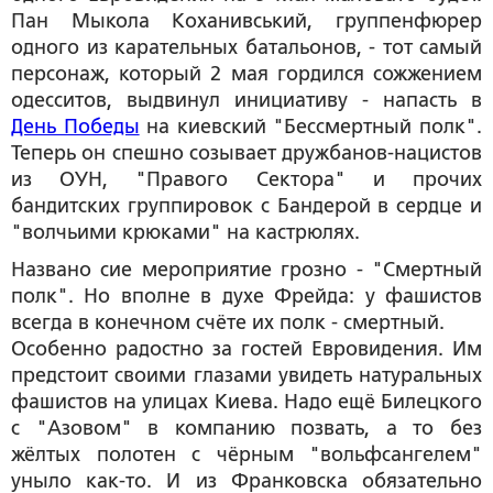
Пан Мыкола Коханивський, группенфюрер
одного из карательных батальонов, - тот самый
персонаж, который 2 мая гордился сожжением
одесситов, выдвинул инициативу - напасть в
День Победы
на киевский "Бессмертный полк".
Теперь он спешно созывает дружбанов-нацистов
из ОУН, "Правого Сектора" и прочих
бандитских группировок с Бандерой в сердце и
"волчьими крюками" на кастрюлях.
Названо сие мероприятие грозно - "Смертный
полк". Но вполне в духе Фрейда: у фашистов
всегда в конечном счёте их полк - смертный.
Особенно радостно за гостей Евровидения. Им
предстоит своими глазами увидеть натуральных
фашистов на улицах Киева. Надо ещё Билецкого
с "Азовом" в компанию позвать, а то без
жёлтых полотен с чёрным "вольфсангелем"
уныло как-то. И из Франковска обязательно