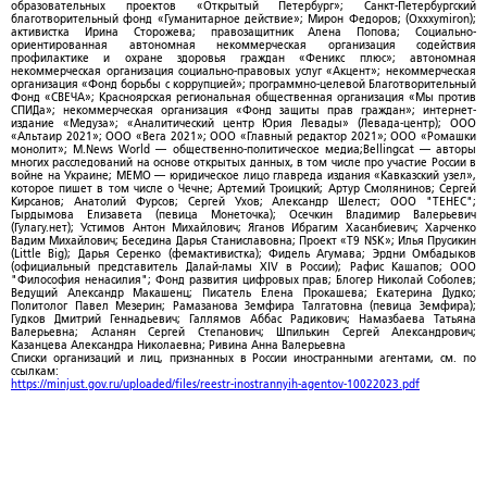
образовательных проектов «Открытый Петербург»; Санкт-Петербургский
благотворительный фонд «Гуманитарное действие»; Мирон Федоров; (Oxxxymiron);
активистка Ирина Сторожева; правозащитник Алена Попова; Социально-
ориентированная автономная некоммерческая организация содействия
профилактике и охране здоровья граждан «Феникс плюс»; автономная
некоммерческая организация социально-правовых услуг «Акцент»; некоммерческая
организация «Фонд борьбы с коррупцией»; программно-целевой Благотворительный
Фонд «СВЕЧА»; Красноярская региональная общественная организация «Мы против
СПИДа»; некоммерческая организация «Фонд защиты прав граждан»; интернет-
издание «Медуза»; «Аналитический центр Юрия Левады» (Левада-центр); ООО
«Альтаир 2021»; ООО «Вега 2021»; ООО «Главный редактор 2021»; ООО «Ромашки
монолит»; M.News World — общественно-политическое медиа;Bellingcat — авторы
многих расследований на основе открытых данных, в том числе про участие России в
войне на Украине; МЕМО — юридическое лицо главреда издания «Кавказский узел»,
которое пишет в том числе о Чечне; Артемий Троицкий; Артур Смолянинов; Сергей
Кирсанов; Анатолий Фурсов; Сергей Ухов; Александр Шелест; ООО "ТЕНЕС";
Гырдымова Елизавета (певица Монеточка); Осечкин Владимир Валерьевич
(Гулагу.нет); Устимов Антон Михайлович; Яганов Ибрагим Хасанбиевич; Харченко
Вадим Михайлович; Беседина Дарья Станиславовна; Проект «T9 NSK»; Илья Прусикин
(Little Big); Дарья Серенко (фемактивистка); Фидель Агумава; Эрдни Омбадыков
(официальный представитель Далай-ламы XIV в России); Рафис Кашапов; ООО
"Философия ненасилия"; Фонд развития цифровых прав; Блогер Николай Соболев;
Ведущий Александр Макашенц; Писатель Елена Прокашева; Екатерина Дудко;
Политолог Павел Мезерин; Рамазанова Земфира Талгатовна (певица Земфира);
Гудков Дмитрий Геннадьевич; Галлямов Аббас Радикович; Намазбаева Татьяна
Валерьевна; Асланян Сергей Степанович; Шпилькин Сергей Александрович;
Казанцева Александра Николаевна; Ривина Анна Валерьевна
Списки организаций и лиц, признанных в России иностранными агентами, см. по
ссылкам:
https://minjust.gov.ru/uploaded/files/reestr-inostrannyih-agentov-10022023.pdf