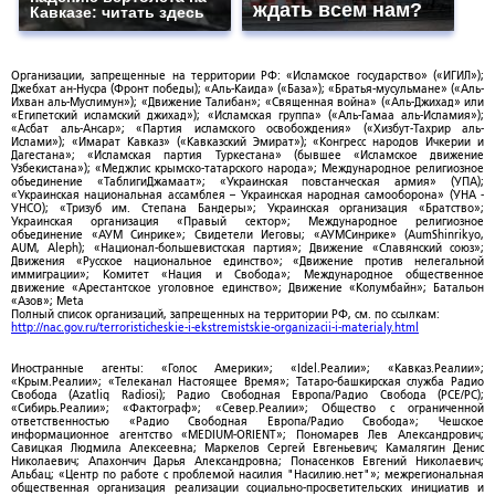
ждать всем нам?
Кавказе: читать здесь
Организации, запрещенные на территории РФ: «Исламское государство» («ИГИЛ»);
Джебхат ан-Нусра (Фронт победы); «Аль-Каида» («База»); «Братья-мусульмане» («Аль-
Ихван аль-Муслимун»); «Движение Талибан»; «Священная война» («Аль-Джихад» или
«Египетский исламский джихад»); «Исламская группа» («Аль-Гамаа аль-Исламия»);
«Асбат аль-Ансар»; «Партия исламского освобождения» («Хизбут-Тахрир аль-
Ислами»); «Имарат Кавказ» («Кавказский Эмират»); «Конгресс народов Ичкерии и
Дагестана»; «Исламская партия Туркестана» (бывшее «Исламское движение
Узбекистана»); «Меджлис крымско-татарского народа»; Международное религиозное
объединение «ТаблигиДжамаат»; «Украинская повстанческая армия» (УПА);
«Украинская национальная ассамблея – Украинская народная самооборона» (УНА -
УНСО); «Тризуб им. Степана Бандеры»; Украинская организация «Братство»;
Украинская организация «Правый сектор»; Международное религиозное
объединение «АУМ Синрике»; Свидетели Иеговы; «АУМСинрике» (AumShinrikyo,
AUM, Aleph); «Национал-большевистская партия»; Движение «Славянский союз»;
Движения «Русское национальное единство»; «Движение против нелегальной
иммиграции»; Комитет «Нация и Свобода»; Международное общественное
движение «Арестантское уголовное единство»; Движение «Колумбайн»; Батальон
«Азов»; Meta
Полный список организаций, запрещенных на территории РФ, см. по ссылкам:
http://nac.gov.ru/terroristicheskie-i-ekstremistskie-organizacii-i-materialy.html
Иностранные агенты: «Голос Америки»; «Idel.Реалии»; «Кавказ.Реалии»;
«Крым.Реалии»; «Телеканал Настоящее Время»; Татаро-башкирская служба Радио
Свобода (Azatliq Radiosi); Радио Свободная Европа/Радио Свобода (PCE/PC);
«Сибирь.Реалии»; «Фактограф»; «Север.Реалии»; Общество с ограниченной
ответственностью «Радио Свободная Европа/Радио Свобода»; Чешское
информационное агентство «MEDIUM-ORIENT»; Пономарев Лев Александрович;
Савицкая Людмила Алексеевна; Маркелов Сергей Евгеньевич; Камалягин Денис
Николаевич; Апахончич Дарья Александровна; Понасенков Евгений Николаевич;
Альбац; «Центр по работе с проблемой насилия "Насилию.нет"»; межрегиональная
общественная организация реализации социально-просветительских инициатив и