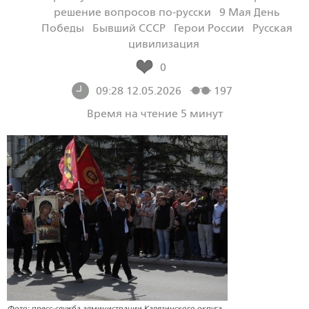
решение вопросов по-русски
9 Мая День
Победы
Бывший СССР
Герои России
Русская
цивилизация
0
09:28 12.05.2026
197
Время на чтение 5 минут
Фото: пресс-служба администрации Калязинского округа