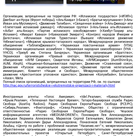
Организации, запрещенные на территории РФ: «Исламское государство» («ИГИЛ»);
Джебхат ан-Нусра (Фронт победы); «Аль-Каида» («База»); «Братья-мусульмане» («Аль-
Ихван аль-Муслимун»); «Движение Талибан»; «Священная война» («Аль-Джихад» или
«Египетский исламский джихад»); «Исламская группа» («Аль-Гамаа аль-Исламия»);
«Асбат аль-Ансар»; «Партия исламского освобождения» («Хизбут-Тахрир аль-
Ислами»); «Имарат Кавказ» («Кавказский Эмират»); «Конгресс народов Ичкерии и
Дагестана»; «Исламская партия Туркестана» (бывшее «Исламское движение
Узбекистана»); «Меджлис крымско-татарского народа»; Международное религиозное
объединение «ТаблигиДжамаат»; «Украинская повстанческая армия» (УПА);
«Украинская национальная ассамблея – Украинская народная самооборона» (УНА -
УНСО); «Тризуб им. Степана Бандеры»; Украинская организация «Братство»;
Украинская организация «Правый сектор»; Международное религиозное
объединение «АУМ Синрике»; Свидетели Иеговы; «АУМСинрике» (AumShinrikyo,
AUM, Aleph); «Национал-большевистская партия»; Движение «Славянский союз»;
Движения «Русское национальное единство»; «Движение против нелегальной
иммиграции»; Комитет «Нация и Свобода»; Международное общественное
движение «Арестантское уголовное единство»; Движение «Колумбайн»; Батальон
«Азов»; Meta
Полный список организаций, запрещенных на территории РФ, см. по ссылкам:
http://nac.gov.ru/terroristicheskie-i-ekstremistskie-organizacii-i-materialy.html
Иностранные агенты: «Голос Америки»; «Idel.Реалии»; «Кавказ.Реалии»;
«Крым.Реалии»; «Телеканал Настоящее Время»; Татаро-башкирская служба Радио
Свобода (Azatliq Radiosi); Радио Свободная Европа/Радио Свобода (PCE/PC);
«Сибирь.Реалии»; «Фактограф»; «Север.Реалии»; Общество с ограниченной
ответственностью «Радио Свободная Европа/Радио Свобода»; Чешское
информационное агентство «MEDIUM-ORIENT»; Пономарев Лев Александрович;
Савицкая Людмила Алексеевна; Маркелов Сергей Евгеньевич; Камалягин Денис
Николаевич; Апахончич Дарья Александровна; Понасенков Евгений Николаевич;
Альбац; «Центр по работе с проблемой насилия "Насилию.нет"»; межрегиональная
общественная организация реализации социально-просветительских инициатив и
образовательных проектов «Открытый Петербург»; Санкт-Петербургский