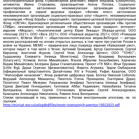
благотворительный фонд «Гуманитарное действие»; Мирон Федоров; (Oxxxymiron);
активистка Ирина Сторожева; правозащитник Алена Попова; Социально-
ориентированная автономная некоммерческая организация содействия
профилактике и охране здоровья граждан «Феникс плюс»; автономная
некоммерческая организация социально-правовых услуг «Акцент»; некоммерческая
организация «Фонд борьбы с коррупцией»; программно-целевой Благотворительный
Фонд «СВЕЧА»; Красноярская региональная общественная организация «Мы против
СПИДа»; некоммерческая организация «Фонд защиты прав граждан»; интернет-
издание «Медуза»; «Аналитический центр Юрия Левады» (Левада-центр); ООО
«Альтаир 2021»; ООО «Вега 2021»; ООО «Главный редактор 2021»; ООО «Ромашки
монолит»; M.News World — общественно-политическое медиа;Bellingcat — авторы
многих расследований на основе открытых данных, в том числе про участие России в
войне на Украине; МЕМО — юридическое лицо главреда издания «Кавказский узел»,
которое пишет в том числе о Чечне; Артемий Троицкий; Артур Смолянинов; Сергей
Кирсанов; Анатолий Фурсов; Сергей Ухов; Александр Шелест; ООО "ТЕНЕС";
Гырдымова Елизавета (певица Монеточка); Осечкин Владимир Валерьевич
(Гулагу.нет); Устимов Антон Михайлович; Яганов Ибрагим Хасанбиевич; Харченко
Вадим Михайлович; Беседина Дарья Станиславовна; Проект «T9 NSK»; Илья Прусикин
(Little Big); Дарья Серенко (фемактивистка); Фидель Агумава; Эрдни Омбадыков
(официальный представитель Далай-ламы XIV в России); Рафис Кашапов; ООО
"Философия ненасилия"; Фонд развития цифровых прав; Блогер Николай Соболев;
Ведущий Александр Макашенц; Писатель Елена Прокашева; Екатерина Дудко;
Политолог Павел Мезерин; Рамазанова Земфира Талгатовна (певица Земфира);
Гудков Дмитрий Геннадьевич; Галлямов Аббас Радикович; Намазбаева Татьяна
Валерьевна; Асланян Сергей Степанович; Шпилькин Сергей Александрович;
Казанцева Александра Николаевна; Ривина Анна Валерьевна
Списки организаций и лиц, признанных в России иностранными агентами, см. по
ссылкам:
https://minjust.gov.ru/uploaded/files/reestr-inostrannyih-agentov-10022023.pdf