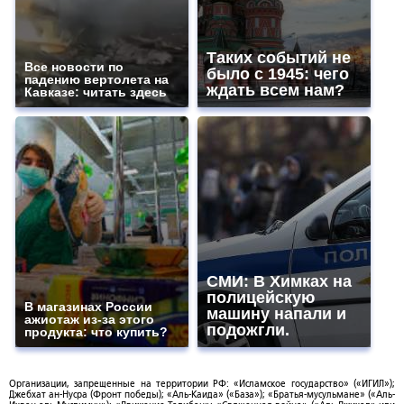
Таких событий не
Все новости по
было с 1945: чего
падению вертолета на
ждать всем нам?
Кавказе: читать здесь
СМИ: В Химках на
полицейскую
В магазинах России
машину напали и
ажиотаж из-за этого
подожгли.
продукта: что купить?
Организации, запрещенные на территории РФ: «Исламское государство» («ИГИЛ»);
Джебхат ан-Нусра (Фронт победы); «Аль-Каида» («База»); «Братья-мусульмане» («Аль-