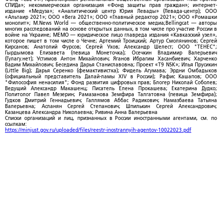
СПИДа»; некоммерческая организация «Фонд защиты прав граждан»; интернет-
издание «Медуза»; «Аналитический центр Юрия Левады» (Левада-центр); ООО
«Альтаир 2021»; ООО «Вега 2021»; ООО «Главный редактор 2021»; ООО «Ромашки
монолит»; M.News World — общественно-политическое медиа;Bellingcat — авторы
многих расследований на основе открытых данных, в том числе про участие России в
войне на Украине; МЕМО — юридическое лицо главреда издания «Кавказский узел»,
которое пишет в том числе о Чечне; Артемий Троицкий; Артур Смолянинов; Сергей
Кирсанов; Анатолий Фурсов; Сергей Ухов; Александр Шелест; ООО "ТЕНЕС";
Гырдымова Елизавета (певица Монеточка); Осечкин Владимир Валерьевич
(Гулагу.нет); Устимов Антон Михайлович; Яганов Ибрагим Хасанбиевич; Харченко
Вадим Михайлович; Беседина Дарья Станиславовна; Проект «T9 NSK»; Илья Прусикин
(Little Big); Дарья Серенко (фемактивистка); Фидель Агумава; Эрдни Омбадыков
(официальный представитель Далай-ламы XIV в России); Рафис Кашапов; ООО
"Философия ненасилия"; Фонд развития цифровых прав; Блогер Николай Соболев;
Ведущий Александр Макашенц; Писатель Елена Прокашева; Екатерина Дудко;
Политолог Павел Мезерин; Рамазанова Земфира Талгатовна (певица Земфира);
Гудков Дмитрий Геннадьевич; Галлямов Аббас Радикович; Намазбаева Татьяна
Валерьевна; Асланян Сергей Степанович; Шпилькин Сергей Александрович;
Казанцева Александра Николаевна; Ривина Анна Валерьевна
Списки организаций и лиц, признанных в России иностранными агентами, см. по
ссылкам:
https://minjust.gov.ru/uploaded/files/reestr-inostrannyih-agentov-10022023.pdf