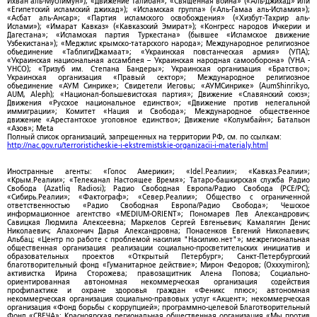
Ихван аль-Муслимун»); «Движение Талибан»; «Священная война» («Аль-Джихад» или
«Египетский исламский джихад»); «Исламская группа» («Аль-Гамаа аль-Исламия»);
«Асбат аль-Ансар»; «Партия исламского освобождения» («Хизбут-Тахрир аль-
Ислами»); «Имарат Кавказ» («Кавказский Эмират»); «Конгресс народов Ичкерии и
Дагестана»; «Исламская партия Туркестана» (бывшее «Исламское движение
Узбекистана»); «Меджлис крымско-татарского народа»; Международное религиозное
объединение «ТаблигиДжамаат»; «Украинская повстанческая армия» (УПА);
«Украинская национальная ассамблея – Украинская народная самооборона» (УНА -
УНСО); «Тризуб им. Степана Бандеры»; Украинская организация «Братство»;
Украинская организация «Правый сектор»; Международное религиозное
объединение «АУМ Синрике»; Свидетели Иеговы; «АУМСинрике» (AumShinrikyo,
AUM, Aleph); «Национал-большевистская партия»; Движение «Славянский союз»;
Движения «Русское национальное единство»; «Движение против нелегальной
иммиграции»; Комитет «Нация и Свобода»; Международное общественное
движение «Арестантское уголовное единство»; Движение «Колумбайн»; Батальон
«Азов»; Meta
Полный список организаций, запрещенных на территории РФ, см. по ссылкам:
http://nac.gov.ru/terroristicheskie-i-ekstremistskie-organizacii-i-materialy.html
Иностранные агенты: «Голос Америки»; «Idel.Реалии»; «Кавказ.Реалии»;
«Крым.Реалии»; «Телеканал Настоящее Время»; Татаро-башкирская служба Радио
Свобода (Azatliq Radiosi); Радио Свободная Европа/Радио Свобода (PCE/PC);
«Сибирь.Реалии»; «Фактограф»; «Север.Реалии»; Общество с ограниченной
ответственностью «Радио Свободная Европа/Радио Свобода»; Чешское
информационное агентство «MEDIUM-ORIENT»; Пономарев Лев Александрович;
Савицкая Людмила Алексеевна; Маркелов Сергей Евгеньевич; Камалягин Денис
Николаевич; Апахончич Дарья Александровна; Понасенков Евгений Николаевич;
Альбац; «Центр по работе с проблемой насилия "Насилию.нет"»; межрегиональная
общественная организация реализации социально-просветительских инициатив и
образовательных проектов «Открытый Петербург»; Санкт-Петербургский
благотворительный фонд «Гуманитарное действие»; Мирон Федоров; (Oxxxymiron);
активистка Ирина Сторожева; правозащитник Алена Попова; Социально-
ориентированная автономная некоммерческая организация содействия
профилактике и охране здоровья граждан «Феникс плюс»; автономная
некоммерческая организация социально-правовых услуг «Акцент»; некоммерческая
организация «Фонд борьбы с коррупцией»; программно-целевой Благотворительный
Фонд «СВЕЧА»; Красноярская региональная общественная организация «Мы против