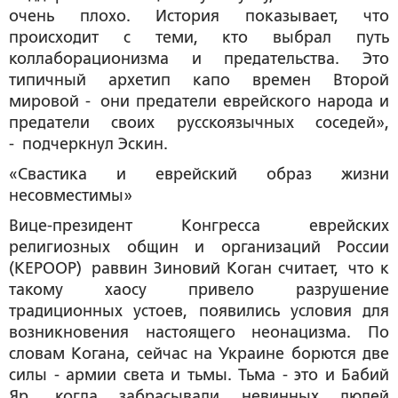
очень плохо. История показывает, что
происходит с теми, кто выбрал путь
коллаборационизма и предательства. Это
типичный архетип капо времен Второй
мировой - они предатели еврейского народа и
предатели своих русскоязычных соседей»,
- подчеркнул Эскин.
«Свастика и еврейский образ жизни
несовместимы»
Вице-президент Конгресса еврейских
религиозных общин и организаций России
(КЕРООР) раввин Зиновий Коган считает, что к
такому хаосу привело разрушение
традиционных устоев, появились условия для
возникновения настоящего неонацизма. По
словам Когана, сейчас на Украине борются две
силы - армии света и тьмы. Тьма - это и Бабий
Яр, когда забрасывали невинных людей