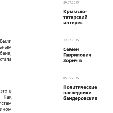
20.07.2015
Крымско-
татарский
интерес
Польши
 Были
13.07.2015
льным
Семен
бана,
Гаврилович
стала
Зорич в
.
исторической
судьбе Белой
Руси
05.05.2015
Политические
это в
наследники
. Как
бандеровских
истам
убийц наносят
дином
пощечину