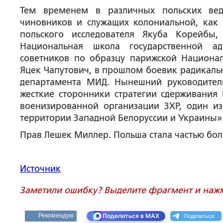
Тем временем в различных польских вед
чиновников и служащих колониальной, как 
польского исследователя Якуба Корейбы
Национальная школа государственной а
советников по образцу парижской Национа
Яцек Чапутович, в прошлом боевик радикаль
департамента МИД. Нынешний руководитель
жесткие сторонники стратегии сдерживания 
военизированной организации ЗХР, один и
территории Западной Белоруссии и Украины»
Прав Лешек Миллер. Польша стала частью бо
Источник
Заметили ошибку? Выделите фрагмент и нажми
Поделиться
Рекомендую
Поделиться в MAX