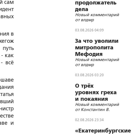
й сам
продолжатель
идент
дела
Новый комментарий
Губельмана-
авных
от влдмр
Ярославского
03.08.2026 04:09
ния в
жегож
За что уволили
митрополита
 путь
Мефодия
- как
Новый комментарий
(Немцова)?
- всё
от влдмр
03.08.2026 03:20
ршаве
О трёх
дания
уровнях греха
татья
и покаяния
ывший
Новый комментарий
нистр
от Константин В.
естве
02.08.2026 23:34
аве и
«Екатеринбургские