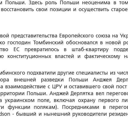
м Польши. Здесь роль Польши неоценима в том
восстановить свои позиции и осуществить старое
вой представительства Европейского союза на Ук
ко господин Томбинский обосновался в новой ро
ство ЕС превратилось в штаб-квартиру подд
ию конституционных властей и фактическому н
мбинского подхватили другие специалисты из числ
тора внешней разведки Польши Анджея Дерл
а взаимодействие с ЦРУ и оставившего свой пост 
ерритории Польши. Анджей Дерлятка вел перегов
а украинском поле, включая охрану первого ли
ти функции полякам). Посредниками в перего
idson - бывший и нынешний руководители резиде