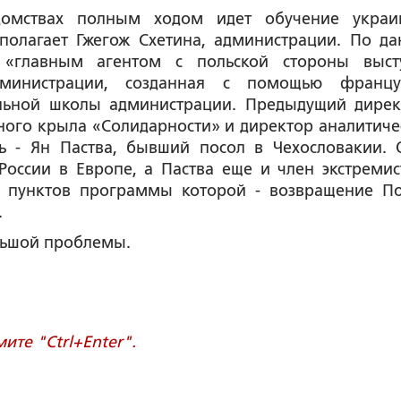
омствах полным ходом идет обучение украи
полагает Гжегож Схетина, администрации. По д
, «главным агентом с польской стороны выст
дминистрации, созданная с помощью францу
льной школы администрации. Предыдущий дирек
ного крыла «Солидарности» и директор аналитиче
 - Ян Паства, бывший посол в Чехословакии. 
России в Европе, а Паства еще и член экстремис
з пунктов программы которой - возвращение П
.
льшой проблемы.
те "Ctrl+Enter".