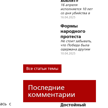
хохлят»
16 апреля
исполняется 10 лет
со дня убийства в
Киеве писателя
16.04.2025
Олеся Бузины
Формы
народного
протеста
Не стоит забывать,
против «пятой
что Победа была
колонны» во
одержана другим
власти
социальным строем
10.04.2025
– советским
Все статьи темы
Последние
комментарии
ась с
Достойный