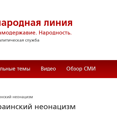
народная линия
амодержавие. Народность.
литическая служба
альные темы
Видео
Обзор СМИ
инский неонацизм
раинский неонацизм