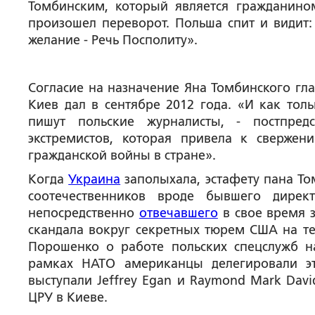
Томбинским, который является гражданино
произошел переворот. Польша спит и видит: 
желание - Речь Посполиту».
Согласие на назначение Яна Томбинского гла
Киев дал в сентябре 2012 года.
«И как толь
пишут польские журналисты, - постпред
экстремистов, которая привела к свержен
гражданской войны в стране».
Когда
Украина
заполыхала, эстафету пана То
соотечественников вроде бывшего дирек
непосредственно
отвечавшего
в свое время з
скандала вокруг секретных тюрем США на т
Порошенко о работе польских спецслужб н
рамках НАТО американцы делегировали э
выступали Jeffrey Egan и Raymond Mark Dav
ЦРУ в Киеве.