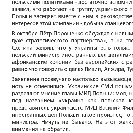
польскими политиками - достаточно вспомнит
заявил, что работает на группу украинского 
Польши заседает вместе с ним в руководстве
интересов этой компании - добыча сланцевого
В октябре Пётр Порошенко обсуждал с новы
духе стратегического партнерства», а на 
Схетина заявил, что у Украины есть только 
польский министр иностранных дел детализир
африканские колонии без европейских стра
равно что говорить о делах Ливии, Алжира, 
Заявление прозвучало настолько вызывающе,
ноту не осмелились. Украинские СМИ пошуме
разделяют мнение главы МИД Польши; мол, на
под названием «Украина как польская к
представитель украинского МИД Василий Фили
иностранных дел Польши такое произнёс, то 
министра. Ничуть не бывало. На этот жалк
внимания не обратил.