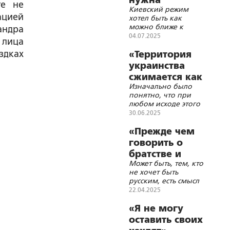
нужна
те не
Киевский режим
реальная
ацией
хотел быть как
война с
можно ближе к
андра
реальными
Западу, потому что
04.07.2025
 лица
потерями»
рассчитывал, что он
здках
может дать им
«Территория
гарантированную
украинства
защиту от России
сжимается как
Изначально было
шагреневая
понятно, что при
кожа»
любом исходе этого
конфликта для
30.06.2025
России у Украины
практически не
«Прежде чем
оставалось шансов
говорить о
уцелеть
братстве и
Может быть, тем, кто
долгах, следует
не хочет быть
размежеваться»
русским, есть смысл
попытать счастье за
22.04.2025
океаном, в
родственной среде?
«Я не могу
оставить своих