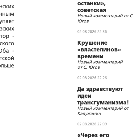
останки»,
нских
советская
анным
Новый комментарий от С.
символика и
упает
Югов
цифровизации
зских
02.08.2026 22:36
тор -
Крушение
ского
«властелинов»
Оба -
времени
тской
Новый комментарий
ольше
от С. Югов
02.08.2026 22:26
Да здравствуют
идеи
трансгуманизма!
Новый комментарий от
Калужанин
02.08.2026 22:09
«Через его