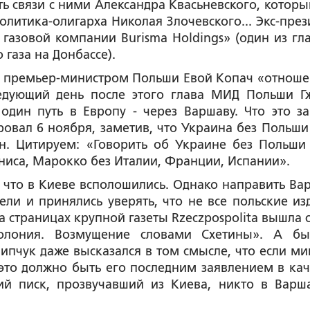
ь связи с ними Александра Квасьневского, которы
политика-олигарха Николая Злочевского... Экс-през
 газовой компании Burisma Holdings» (один из гл
 газа на Донбассе).
м премьер-министром Польши Евой Копач «отноше
следующий день после этого глава МИД Польши Г
один путь в Европу - через Варшаву. Что это за
овал 6 ноября, заметив, что Украина без Польши 
н. Цитируем:
«Говорить об Украине без Польши 
Туниса, Марокко без Италии, Франции, Испании».
 что в Киеве всполошились. Однако направить Ва
ли и принялись уверять, что не все польские из
 страницах крупной газеты Rzeczpospolita вышла с
олония. Возмущение словами Схетины». А б
пчук даже высказался в том смысле, что если ми
это должно быть его последним заявлением в кач
ий писк, прозвучавший из Киева, никто в Варш