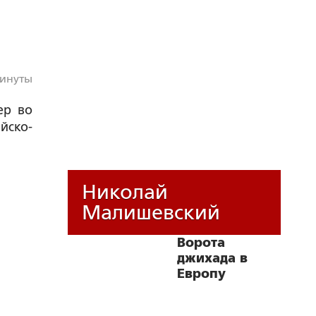
минуты
ер во
йско-
Николай
Малишевский
Ворота
джихада в
Европу