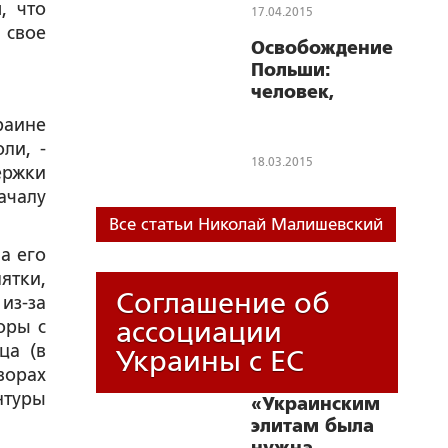
Польше
, что
17.04.2015
 свое
Освобождение
Польши:
человек,
спасший
раине
Краков
ли, -
18.03.2015
ержки
ачалу
Все статьи Николай Малишевский
а его
ятки,
Соглашение об
из-за
ассоциации
оры с
ца (в
Украины с ЕС
ворах
нтуры
«Украинским
элитам была