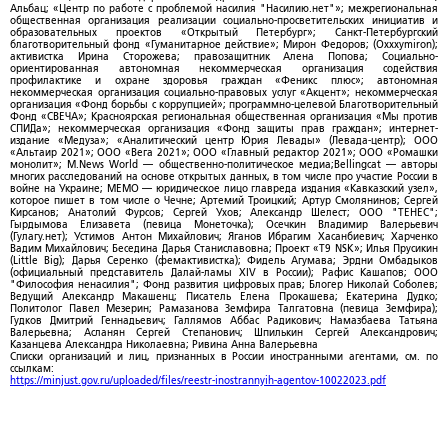
Альбац; «Центр по работе с проблемой насилия "Насилию.нет"»; межрегиональная
общественная организация реализации социально-просветительских инициатив и
образовательных проектов «Открытый Петербург»; Санкт-Петербургский
благотворительный фонд «Гуманитарное действие»; Мирон Федоров; (Oxxxymiron);
активистка Ирина Сторожева; правозащитник Алена Попова; Социально-
ориентированная автономная некоммерческая организация содействия
профилактике и охране здоровья граждан «Феникс плюс»; автономная
некоммерческая организация социально-правовых услуг «Акцент»; некоммерческая
организация «Фонд борьбы с коррупцией»; программно-целевой Благотворительный
Фонд «СВЕЧА»; Красноярская региональная общественная организация «Мы против
СПИДа»; некоммерческая организация «Фонд защиты прав граждан»; интернет-
издание «Медуза»; «Аналитический центр Юрия Левады» (Левада-центр); ООО
«Альтаир 2021»; ООО «Вега 2021»; ООО «Главный редактор 2021»; ООО «Ромашки
монолит»; M.News World — общественно-политическое медиа;Bellingcat — авторы
многих расследований на основе открытых данных, в том числе про участие России в
войне на Украине; МЕМО — юридическое лицо главреда издания «Кавказский узел»,
которое пишет в том числе о Чечне; Артемий Троицкий; Артур Смолянинов; Сергей
Кирсанов; Анатолий Фурсов; Сергей Ухов; Александр Шелест; ООО "ТЕНЕС";
Гырдымова Елизавета (певица Монеточка); Осечкин Владимир Валерьевич
(Гулагу.нет); Устимов Антон Михайлович; Яганов Ибрагим Хасанбиевич; Харченко
Вадим Михайлович; Беседина Дарья Станиславовна; Проект «T9 NSK»; Илья Прусикин
(Little Big); Дарья Серенко (фемактивистка); Фидель Агумава; Эрдни Омбадыков
(официальный представитель Далай-ламы XIV в России); Рафис Кашапов; ООО
"Философия ненасилия"; Фонд развития цифровых прав; Блогер Николай Соболев;
Ведущий Александр Макашенц; Писатель Елена Прокашева; Екатерина Дудко;
Политолог Павел Мезерин; Рамазанова Земфира Талгатовна (певица Земфира);
Гудков Дмитрий Геннадьевич; Галлямов Аббас Радикович; Намазбаева Татьяна
Валерьевна; Асланян Сергей Степанович; Шпилькин Сергей Александрович;
Казанцева Александра Николаевна; Ривина Анна Валерьевна
Списки организаций и лиц, признанных в России иностранными агентами, см. по
ссылкам:
https://minjust.gov.ru/uploaded/files/reestr-inostrannyih-agentov-10022023.pdf