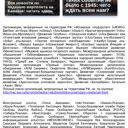
Таких событий не
Все новости по
было с 1945: чего
падению вертолета на
ждать всем нам?
Кавказе: читать здесь
Организации, запрещенные на территории РФ: «Исламское государство» («ИГИЛ»);
Джебхат ан-Нусра (Фронт победы); «Аль-Каида» («База»); «Братья-мусульмане» («Аль-
Ихван аль-Муслимун»); «Движение Талибан»; «Священная война» («Аль-Джихад» или
«Египетский исламский джихад»); «Исламская группа» («Аль-Гамаа аль-Исламия»);
«Асбат аль-Ансар»; «Партия исламского освобождения» («Хизбут-Тахрир аль-
Ислами»); «Имарат Кавказ» («Кавказский Эмират»); «Конгресс народов Ичкерии и
Дагестана»; «Исламская партия Туркестана» (бывшее «Исламское движение
Узбекистана»); «Меджлис крымско-татарского народа»; Международное религиозное
объединение «ТаблигиДжамаат»; «Украинская повстанческая армия» (УПА);
«Украинская национальная ассамблея – Украинская народная самооборона» (УНА -
УНСО); «Тризуб им. Степана Бандеры»; Украинская организация «Братство»;
Украинская организация «Правый сектор»; Международное религиозное
объединение «АУМ Синрике»; Свидетели Иеговы; «АУМСинрике» (AumShinrikyo,
AUM, Aleph); «Национал-большевистская партия»; Движение «Славянский союз»;
Движения «Русское национальное единство»; «Движение против нелегальной
иммиграции»; Комитет «Нация и Свобода»; Международное общественное
движение «Арестантское уголовное единство»; Движение «Колумбайн»; Батальон
«Азов»; Meta
Полный список организаций, запрещенных на территории РФ, см. по ссылкам:
http://nac.gov.ru/terroristicheskie-i-ekstremistskie-organizacii-i-materialy.html
Иностранные агенты: «Голос Америки»; «Idel.Реалии»; «Кавказ.Реалии»;
«Крым.Реалии»; «Телеканал Настоящее Время»; Татаро-башкирская служба Радио
Свобода (Azatliq Radiosi); Радио Свободная Европа/Радио Свобода (PCE/PC);
«Сибирь.Реалии»; «Фактограф»; «Север.Реалии»; Общество с ограниченной
ответственностью «Радио Свободная Европа/Радио Свобода»; Чешское
информационное агентство «MEDIUM-ORIENT»; Пономарев Лев Александрович;
Савицкая Людмила Алексеевна; Маркелов Сергей Евгеньевич; Камалягин Денис
Николаевич; Апахончич Дарья Александровна; Понасенков Евгений Николаевич;