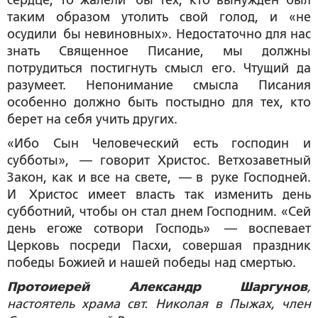
сердце, то жалели бы тех, кто вынужден был
таким образом утолить свой голод, и «не
осудили бы невиновных». Недостаточно для нас
знать Священное Писание, мы должны
потрудиться постигнуть смысл его. Чтущий да
разумеет. Непонимание смысла Писания
особенно должно быть постыдно для тех, кто
берет на себя учить других.
«Ибо Сын Человеческий есть господин и
субботы», — говорит Христос. Ветхозаветный
Закон, как и все на свете, — в руке Господней.
И Христос имеет власть так изменить день
субботний, чтобы он стал днем Господним. «Сей
день егоже сотвори Господь» — воспевает
Церковь посреди Пасхи, совершая праздник
победы Божией и нашей победы над смертью.
Протоиерей Александр Шаргунов
,
настоятель храма свт. Николая в Пыжах, член