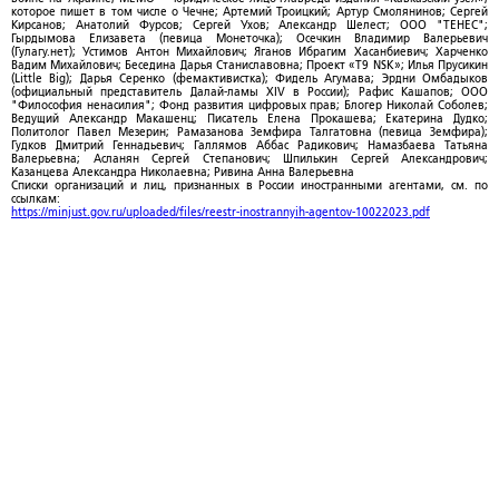
которое пишет в том числе о Чечне; Артемий Троицкий; Артур Смолянинов; Сергей
Кирсанов; Анатолий Фурсов; Сергей Ухов; Александр Шелест; ООО "ТЕНЕС";
Гырдымова Елизавета (певица Монеточка); Осечкин Владимир Валерьевич
(Гулагу.нет); Устимов Антон Михайлович; Яганов Ибрагим Хасанбиевич; Харченко
Вадим Михайлович; Беседина Дарья Станиславовна; Проект «T9 NSK»; Илья Прусикин
(Little Big); Дарья Серенко (фемактивистка); Фидель Агумава; Эрдни Омбадыков
(официальный представитель Далай-ламы XIV в России); Рафис Кашапов; ООО
"Философия ненасилия"; Фонд развития цифровых прав; Блогер Николай Соболев;
Ведущий Александр Макашенц; Писатель Елена Прокашева; Екатерина Дудко;
Политолог Павел Мезерин; Рамазанова Земфира Талгатовна (певица Земфира);
Гудков Дмитрий Геннадьевич; Галлямов Аббас Радикович; Намазбаева Татьяна
Валерьевна; Асланян Сергей Степанович; Шпилькин Сергей Александрович;
Казанцева Александра Николаевна; Ривина Анна Валерьевна
Списки организаций и лиц, признанных в России иностранными агентами, см. по
ссылкам:
https://minjust.gov.ru/uploaded/files/reestr-inostrannyih-agentov-10022023.pdf