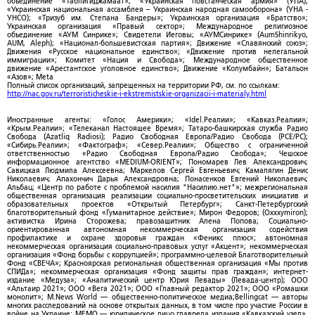
объединение «ТаблигиДжамаат»; «Украинская повстанческая армия» (УПА);
«Украинская национальная ассамблея – Украинская народная самооборона» (УНА -
УНСО); «Тризуб им. Степана Бандеры»; Украинская организация «Братство»;
Украинская организация «Правый сектор»; Международное религиозное
объединение «АУМ Синрике»; Свидетели Иеговы; «АУМСинрике» (AumShinrikyo,
AUM, Aleph); «Национал-большевистская партия»; Движение «Славянский союз»;
Движения «Русское национальное единство»; «Движение против нелегальной
иммиграции»; Комитет «Нация и Свобода»; Международное общественное
движение «Арестантское уголовное единство»; Движение «Колумбайн»; Батальон
«Азов»; Meta
Полный список организаций, запрещенных на территории РФ, см. по ссылкам:
http://nac.gov.ru/terroristicheskie-i-ekstremistskie-organizacii-i-materialy.html
Иностранные агенты: «Голос Америки»; «Idel.Реалии»; «Кавказ.Реалии»;
«Крым.Реалии»; «Телеканал Настоящее Время»; Татаро-башкирская служба Радио
Свобода (Azatliq Radiosi); Радио Свободная Европа/Радио Свобода (PCE/PC);
«Сибирь.Реалии»; «Фактограф»; «Север.Реалии»; Общество с ограниченной
ответственностью «Радио Свободная Европа/Радио Свобода»; Чешское
информационное агентство «MEDIUM-ORIENT»; Пономарев Лев Александрович;
Савицкая Людмила Алексеевна; Маркелов Сергей Евгеньевич; Камалягин Денис
Николаевич; Апахончич Дарья Александровна; Понасенков Евгений Николаевич;
Альбац; «Центр по работе с проблемой насилия "Насилию.нет"»; межрегиональная
общественная организация реализации социально-просветительских инициатив и
образовательных проектов «Открытый Петербург»; Санкт-Петербургский
благотворительный фонд «Гуманитарное действие»; Мирон Федоров; (Oxxxymiron);
активистка Ирина Сторожева; правозащитник Алена Попова; Социально-
ориентированная автономная некоммерческая организация содействия
профилактике и охране здоровья граждан «Феникс плюс»; автономная
некоммерческая организация социально-правовых услуг «Акцент»; некоммерческая
организация «Фонд борьбы с коррупцией»; программно-целевой Благотворительный
Фонд «СВЕЧА»; Красноярская региональная общественная организация «Мы против
СПИДа»; некоммерческая организация «Фонд защиты прав граждан»; интернет-
издание «Медуза»; «Аналитический центр Юрия Левады» (Левада-центр); ООО
«Альтаир 2021»; ООО «Вега 2021»; ООО «Главный редактор 2021»; ООО «Ромашки
монолит»; M.News World — общественно-политическое медиа;Bellingcat — авторы
многих расследований на основе открытых данных, в том числе про участие России в
войне на Украине; МЕМО — юридическое лицо главреда издания «Кавказский узел»,