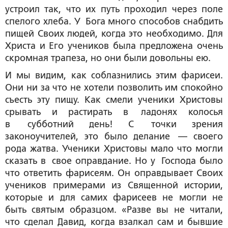
устроил так, что их путь проходил через поле
спелого хлеба. У Бога много способов снабдить
пищей Своих людей, когда это необходимо. Для
Христа и Его учеников была предложена очень
скромная трапеза, но они были довольны ею.
И мы видим, как соблазнились этим фарисеи.
Они ни за что не хотели позволить им спокойно
съесть эту пищу. Как смели ученики Христовы
срывать и растирать в ладонях колосья
в субботний день! С точки зрения
законоучителей, это было делание — своего
рода жатва. Ученики Христовы мало что могли
сказать в свое оправдание. Но у Господа было
что ответить фарисеям. Он оправдывает Своих
учеников примерами из Священной истории,
которые и для самих фарисеев не могли не
быть святым образцом. «Разве вы не читали,
что сделал Давид, когда взалкал сам и бывшие