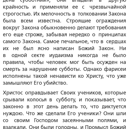
день субботний», они впадали в другую
крайность и применяли ее с чрезвычайной
строгостью. Их мелочность в толковании Закона
была всем известна. Строящие ограждения
вокруг Закона обыкновенно делают требования
его еще строже, забывая нередко о принципах
самого Закона. Самое печальное, что в сердцах
их не был ясно написан Божий Закон. Ни
в одной секте иудаизма никогда не было
правила, чтобы человек мог быть осужден на
смерть за нарушение субботы. Однако фарисеи
исполнены такой ненависти ко Христу, что уже
замышляют Его убийство.
Христос оправдывает Своих учеников, которые
срывали колосья в субботу, и показывает, что
законно в этот день делать то, что диктуется
нуждою. Что же сделали Его ученики? Они шли
со своим Господом засеянными полями, и
взалкали. Они были голодны, и Промысл Божий