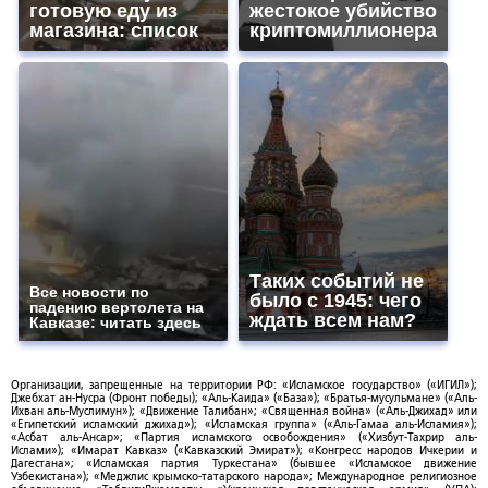
готовую еду из
жестокое убийство
магазина: список
криптомиллионера
Таких событий не
Все новости по
было с 1945: чего
падению вертолета на
ждать всем нам?
Кавказе: читать здесь
Организации, запрещенные на территории РФ: «Исламское государство» («ИГИЛ»);
Джебхат ан-Нусра (Фронт победы); «Аль-Каида» («База»); «Братья-мусульмане» («Аль-
Ихван аль-Муслимун»); «Движение Талибан»; «Священная война» («Аль-Джихад» или
«Египетский исламский джихад»); «Исламская группа» («Аль-Гамаа аль-Исламия»);
«Асбат аль-Ансар»; «Партия исламского освобождения» («Хизбут-Тахрир аль-
Ислами»); «Имарат Кавказ» («Кавказский Эмират»); «Конгресс народов Ичкерии и
Дагестана»; «Исламская партия Туркестана» (бывшее «Исламское движение
Узбекистана»); «Меджлис крымско-татарского народа»; Международное религиозное