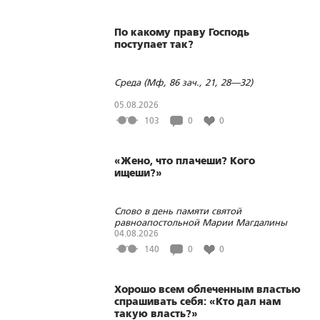
По какому праву Господь
поступает так?
Среда (Мф, 86 зач., 21, 28—32)
05.08.2026
103
0
0
«Жено, что плачеши? Кого
ищеши?»
Слово в день памяти святой
равноапостольной Марии Магдалины
04.08.2026
140
0
0
Хорошо всем облеченным властью
спрашивать себя: «Кто дал нам
такую власть?»