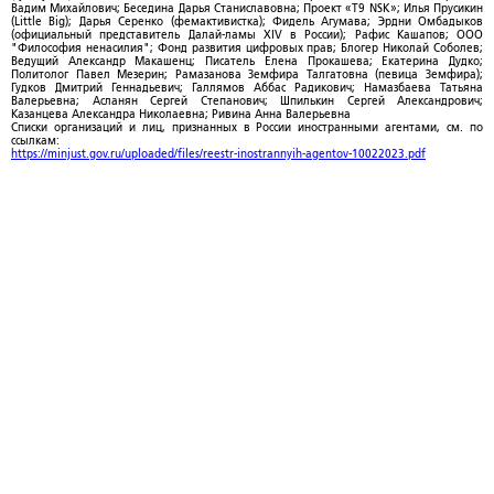
Вадим Михайлович; Беседина Дарья Станиславовна; Проект «T9 NSK»; Илья Прусикин
(Little Big); Дарья Серенко (фемактивистка); Фидель Агумава; Эрдни Омбадыков
(официальный представитель Далай-ламы XIV в России); Рафис Кашапов; ООО
"Философия ненасилия"; Фонд развития цифровых прав; Блогер Николай Соболев;
Ведущий Александр Макашенц; Писатель Елена Прокашева; Екатерина Дудко;
Политолог Павел Мезерин; Рамазанова Земфира Талгатовна (певица Земфира);
Гудков Дмитрий Геннадьевич; Галлямов Аббас Радикович; Намазбаева Татьяна
Валерьевна; Асланян Сергей Степанович; Шпилькин Сергей Александрович;
Казанцева Александра Николаевна; Ривина Анна Валерьевна
Списки организаций и лиц, признанных в России иностранными агентами, см. по
ссылкам:
https://minjust.gov.ru/uploaded/files/reestr-inostrannyih-agentov-10022023.pdf