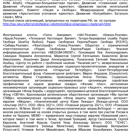
AUM, Aleph); «Национал-большевистская партия»; Движение «Славянский союз»;
Движения «Русское национальное единство»; «Движение против нелегальной
иммиграции»; Комитет «Нация и Свобода»; Международное общественное
движение «Арестантское уголовное единство»; Движение «Колумбайн»; Батальон
«Азов»; Meta
Полный список организаций, запрещенных на территории РФ, см. по ссылкам:
http://nac.gov.ru/terroristicheskie-i-ekstremistskie-organizacii-i-materialy.html
Иностранные агенты: «Голос Америки»; «Idel.Реалии»; «Кавказ.Реалии»;
«Крым.Реалии»; «Телеканал Настоящее Время»; Татаро-башкирская служба Радио
Свобода (Azatliq Radiosi); Радио Свободная Европа/Радио Свобода (PCE/PC);
«Сибирь.Реалии»; «Фактограф»; «Север.Реалии»; Общество с ограниченной
ответственностью «Радио Свободная Европа/Радио Свобода»; Чешское
информационное агентство «MEDIUM-ORIENT»; Пономарев Лев Александрович;
Савицкая Людмила Алексеевна; Маркелов Сергей Евгеньевич; Камалягин Денис
Николаевич; Апахончич Дарья Александровна; Понасенков Евгений Николаевич;
Альбац; «Центр по работе с проблемой насилия "Насилию.нет"»; межрегиональная
общественная организация реализации социально-просветительских инициатив и
образовательных проектов «Открытый Петербург»; Санкт-Петербургский
благотворительный фонд «Гуманитарное действие»; Мирон Федоров; (Oxxxymiron);
активистка Ирина Сторожева; правозащитник Алена Попова; Социально-
ориентированная автономная некоммерческая организация содействия
профилактике и охране здоровья граждан «Феникс плюс»; автономная
некоммерческая организация социально-правовых услуг «Акцент»; некоммерческая
организация «Фонд борьбы с коррупцией»; программно-целевой Благотворительный
Фонд «СВЕЧА»; Красноярская региональная общественная организация «Мы против
СПИДа»; некоммерческая организация «Фонд защиты прав граждан»; интернет-
издание «Медуза»; «Аналитический центр Юрия Левады» (Левада-центр); ООО
«Альтаир 2021»; ООО «Вега 2021»; ООО «Главный редактор 2021»; ООО «Ромашки
монолит»; M.News World — общественно-политическое медиа;Bellingcat — авторы
многих расследований на основе открытых данных, в том числе про участие России в
войне на Украине; МЕМО — юридическое лицо главреда издания «Кавказский узел»,
которое пишет в том числе о Чечне; Артемий Троицкий; Артур Смолянинов; Сергей
Кирсанов; Анатолий Фурсов; Сергей Ухов; Александр Шелест; ООО "ТЕНЕС";
Гырдымова Елизавета (певица Монеточка); Осечкин Владимир Валерьевич
(Гулагу.нет); Устимов Антон Михайлович; Яганов Ибрагим Хасанбиевич; Харченко