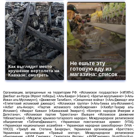
Не ешьте эту
Как выглядит место
готовую еду из
крушение вертолета на
магазина: список
Кавказе: смотреть
Организации, запрещенные на территории РФ: «Исламское государство» («ИГИЛ»);
Джебхат ан-Нусра (Фронт победы); «Аль-Каида» («База»); «Братья-мусульмане» («Аль-
Ихван аль-Муслимун»); «Движение Талибан»; «Священная война» («Аль-Джихад» или
«Египетский исламский джихад»); «Исламская группа» («Аль-Гамаа аль-Исламия»);
«Асбат аль-Ансар»; «Партия исламского освобождения» («Хизбут-Тахрир аль-
Ислами»); «Имарат Кавказ» («Кавказский Эмират»); «Конгресс народов Ичкерии и
Дагестана»; «Исламская партия Туркестана» (бывшее «Исламское движение
Узбекистана»); «Меджлис крымско-татарского народа»; Международное религиозное
объединение «ТаблигиДжамаат»; «Украинская повстанческая армия» (УПА);
«Украинская национальная ассамблея – Украинская народная самооборона» (УНА -
УНСО); «Тризуб им. Степана Бандеры»; Украинская организация «Братство»;
Украинская организация «Правый сектор»; Международное религиозное
объединение «АУМ Синрике»; Свидетели Иеговы; «АУМСинрике» (AumShinrikyo,