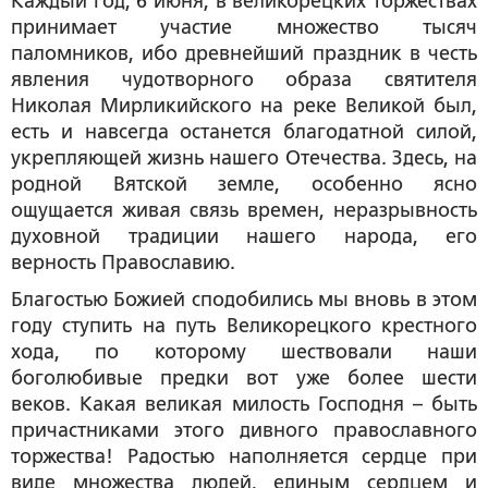
Каждый год, 6 июня, в великорецких торжествах
принимает участие множество тысяч
паломников, ибо древнейший праздник в честь
явления чудотворного образа святителя
Николая Мирликийского на реке Великой был,
есть и навсегда останется благодатной силой,
укрепляющей жизнь нашего Отечества. Здесь, на
родной Вятской земле, особенно ясно
ощущается живая связь времен, неразрывность
духовной традиции нашего народа, его
верность Православию.
Благостью Божией сподобились мы вновь в этом
году ступить на путь Великорецкого крестного
хода, по которому шествовали наши
боголюбивые предки вот уже более шести
веков. Какая великая милость Господня – быть
причастниками этого дивного православного
торжества! Радостью наполняется сердце при
виде множества людей, единым сердцем и