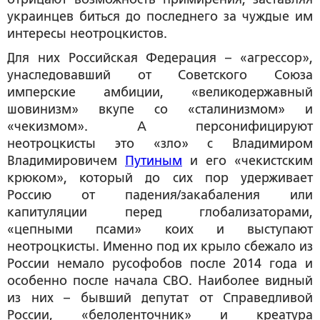
украинцев биться до последнего за чуждые им
интересы неотроцкистов.
Для них Российская Федерация – «агрессор»,
унаследовавший от Советского Союза
имперские амбиции, «великодержавный
шовинизм» вкупе со «сталинизмом» и
«чекизмом». А персонифицируют
неотроцкисты это «зло» с Владимиром
Владимировичем
Путиным
и его «чекистским
крюком», который до сих пор удерживает
Россию от падения/закабаления или
капитуляции перед глобализаторами,
«цепными псами» коих и выступают
неотроцкисты. Именно под их крыло сбежало из
России немало русофобов после 2014 года и
особенно после начала СВО. Наиболее видный
из них – бывший депутат от Справедливой
России, «белоленточник» и креатура