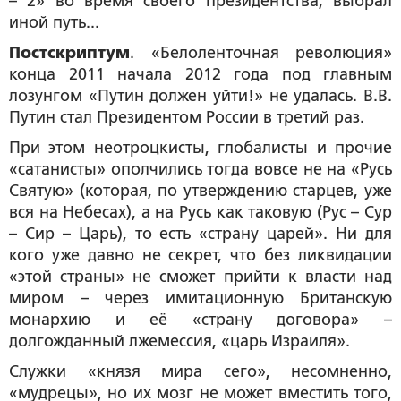
– 2» во время своего президентства, выбрал
иной путь...
Постскриптум
. «Белоленточная революция»
конца 2011 начала 2012 года под главным
лозунгом «Путин должен уйти!» не удалась. В.В.
Путин стал Президентом России в третий раз.
При этом неотроцкисты, глобалисты и прочие
«сатанисты» ополчились тогда вовсе не на «Русь
Святую» (которая, по утверждению старцев, уже
вся на Небесах), а на Русь как таковую (Рус – Сур
– Сир – Царь), то есть «страну царей». Ни для
кого уже давно не секрет, что без ликвидации
«этой страны» не сможет прийти к власти над
миром – через имитационную Британскую
монархию и её «страну договора» –
долгожданный лжемессия, «царь Израиля».
Служки «князя мира сего», несомненно,
«мудрецы», но их мозг не может вместить того,