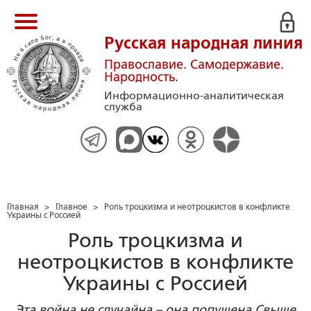
Русская народная линия
Православие. Самодержавие.
Народность.
Информационно-аналитическая
служба
Главная
>
Главное
>
Роль троцкизма и неотроцкистов в конфликте
Украины с Россией
Роль троцкизма и
неотроцкистов в конфликте
Украины с Россией
Эта война не случайна – она попущена Свыше