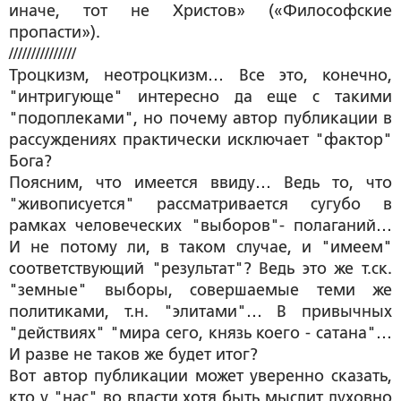
иначе, тот не Христов» («Философские
пропасти»).
///////////////
Троцкизм, неотроцкизм… Все это, конечно,
"интригующе" интересно да еще с такими
"подоплеками", но почему автор публикации в
рассуждениях практически исключает "фактор"
Бога?
Поясним, что имеется ввиду… Ведь то, что
"живописуется" рассматривается сугубо в
рамках человеческих "выборов"- полаганий…
И не потому ли, в таком случае, и "имеем"
соответствующий "результат"? Ведь это же т.ск.
"земные" выборы, совершаемые теми же
политиками, т.н. "элитами"… В привычных
"действиях" "мира сего, князь коего - сатана"…
И разве не таков же будет итог?
Вот автор публикации может уверенно сказать,
кто у "нас" во власти хотя быть мыслит духовно