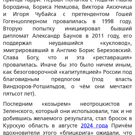
Бородина, Бориса Немцова, Виктора Аксючица
и Игоря Чубайса с претендентом Гошей
Гогенцоллерном провалилась в 1998 году.
Вторую попытку инициировал бывший
дипломат Александр Баунов в 2011 году, его
поддержал неудавшийся «кукловод»,
эмигрировавший в Англию Борис Березовский.
Слава Богу, что и эта «реставрация»
провалилась. Иначе бы это было ничем иным,
как безоговорочной «капитуляцией» России под
благовидным предлогом (под власть
Виндзоров-Ротшильдов, о чём они мечтают
пятьсот лет).
Последним «козырем» неотроцкистов и
Зеленского, который они использовали, так и не
добившись желаемого результата, стал бросок в
Курскую область в августе
2024 года
Причём
вдохновители этого «блицкрига» ожидали, что