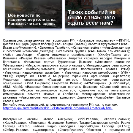
Таких событий не
Все новости по
было с 1945: чего
падению вертолета на
ждать всем нам?
Кавказе: читать здесь
Организации, запрещенные на территории РФ: «Исламское государство» («ИГИЛ»);
Джебхат ан-Нусра (Фронт победы); «Аль-Каида» («База»); «Братья-мусульмане» («Аль-
Ихван аль-Муслимун»); «Движение Талибан»; «Священная война» («Аль-Джихад» или
«Египетский исламский джихад»); «Исламская группа» («Аль-Гамаа аль-Исламия»);
«Асбат аль-Ансар»; «Партия исламского освобождения» («Хизбут-Тахрир аль-
Ислами»); «Имарат Кавказ» («Кавказский Эмират»); «Конгресс народов Ичкерии и
Дагестана»; «Исламская партия Туркестана» (бывшее «Исламское движение
Узбекистана»); «Меджлис крымско-татарского народа»; Международное религиозное
объединение «ТаблигиДжамаат»; «Украинская повстанческая армия» (УПА);
«Украинская национальная ассамблея – Украинская народная самооборона» (УНА -
УНСО); «Тризуб им. Степана Бандеры»; Украинская организация «Братство»;
Украинская организация «Правый сектор»; Международное религиозное
объединение «АУМ Синрике»; Свидетели Иеговы; «АУМСинрике» (AumShinrikyo,
AUM, Aleph); «Национал-большевистская партия»; Движение «Славянский союз»;
Движения «Русское национальное единство»; «Движение против нелегальной
иммиграции»; Комитет «Нация и Свобода»; Международное общественное
движение «Арестантское уголовное единство»; Движение «Колумбайн»; Батальон
«Азов»; Meta
Полный список организаций, запрещенных на территории РФ, см. по ссылкам:
http://nac.gov.ru/terroristicheskie-i-ekstremistskie-organizacii-i-materialy.html
Иностранные агенты: «Голос Америки»; «Idel.Реалии»; «Кавказ.Реалии»;
«Крым.Реалии»; «Телеканал Настоящее Время»; Татаро-башкирская служба Радио
Свобода (Azatliq Radiosi); Радио Свободная Европа/Радио Свобода (PCE/PC);
«Сибирь.Реалии»; «Фактограф»; «Север.Реалии»; Общество с ограниченной