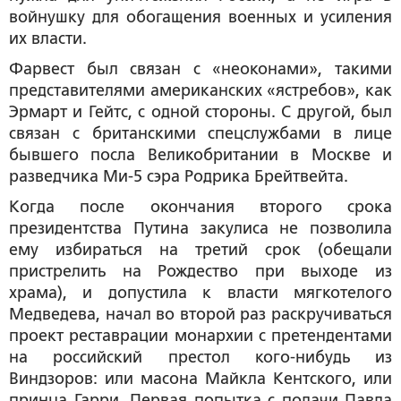
войнушку для обогащения военных и усиления
их власти.
Фарвест был связан с «неоконами», такими
представителями американских «ястребов», как
Эрмарт и Гейтс, с одной стороны. С другой, был
связан с британскими спецслужбами в лице
бывшего посла Великобритании в Москве и
разведчика Ми-5 сэра Родрика Брейтвейта.
Когда после окончания второго срока
президентства Путина закулиса не позволила
ему избираться на третий срок (обещали
пристрелить на Рождество при выходе из
храма), и допустила к власти мягкотелого
Медведева, начал во второй раз раскручиваться
проект реставрации монархии с претендентами
на российский престол кого-нибудь из
Виндзоров: или масона Майкла Кентского, или
принца Гарри. Первая попытка с подачи Павла