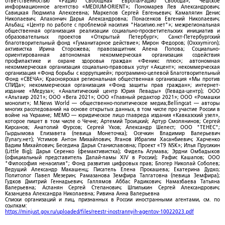
ответственностью «Радио Свободная Европа/Радио Свобода»; Чешское
информационное агентство «MEDIUM-ORIENT»; Пономарев Лев Александрович;
Савицкая Людмила Алексеевна; Маркелов Сергей Евгеньевич; Камалягин Денис
Николаевич; Апахончич Дарья Александровна; Понасенков Евгений Николаевич;
Альбац; «Центр по работе с проблемой насилия "Насилию.нет"»; межрегиональная
общественная организация реализации социально-просветительских инициатив и
образовательных проектов «Открытый Петербург»; Санкт-Петербургский
благотворительный фонд «Гуманитарное действие»; Мирон Федоров; (Oxxxymiron);
активистка Ирина Сторожева; правозащитник Алена Попова; Социально-
ориентированная автономная некоммерческая организация содействия
профилактике и охране здоровья граждан «Феникс плюс»; автономная
некоммерческая организация социально-правовых услуг «Акцент»; некоммерческая
организация «Фонд борьбы с коррупцией»; программно-целевой Благотворительный
Фонд «СВЕЧА»; Красноярская региональная общественная организация «Мы против
СПИДа»; некоммерческая организация «Фонд защиты прав граждан»; интернет-
издание «Медуза»; «Аналитический центр Юрия Левады» (Левада-центр); ООО
«Альтаир 2021»; ООО «Вега 2021»; ООО «Главный редактор 2021»; ООО «Ромашки
монолит»; M.News World — общественно-политическое медиа;Bellingcat — авторы
многих расследований на основе открытых данных, в том числе про участие России в
войне на Украине; МЕМО — юридическое лицо главреда издания «Кавказский узел»,
которое пишет в том числе о Чечне; Артемий Троицкий; Артур Смолянинов; Сергей
Кирсанов; Анатолий Фурсов; Сергей Ухов; Александр Шелест; ООО "ТЕНЕС";
Гырдымова Елизавета (певица Монеточка); Осечкин Владимир Валерьевич
(Гулагу.нет); Устимов Антон Михайлович; Яганов Ибрагим Хасанбиевич; Харченко
Вадим Михайлович; Беседина Дарья Станиславовна; Проект «T9 NSK»; Илья Прусикин
(Little Big); Дарья Серенко (фемактивистка); Фидель Агумава; Эрдни Омбадыков
(официальный представитель Далай-ламы XIV в России); Рафис Кашапов; ООО
"Философия ненасилия"; Фонд развития цифровых прав; Блогер Николай Соболев;
Ведущий Александр Макашенц; Писатель Елена Прокашева; Екатерина Дудко;
Политолог Павел Мезерин; Рамазанова Земфира Талгатовна (певица Земфира);
Гудков Дмитрий Геннадьевич; Галлямов Аббас Радикович; Намазбаева Татьяна
Валерьевна; Асланян Сергей Степанович; Шпилькин Сергей Александрович;
Казанцева Александра Николаевна; Ривина Анна Валерьевна
Списки организаций и лиц, признанных в России иностранными агентами, см. по
ссылкам:
https://minjust.gov.ru/uploaded/files/reestr-inostrannyih-agentov-10022023.pdf