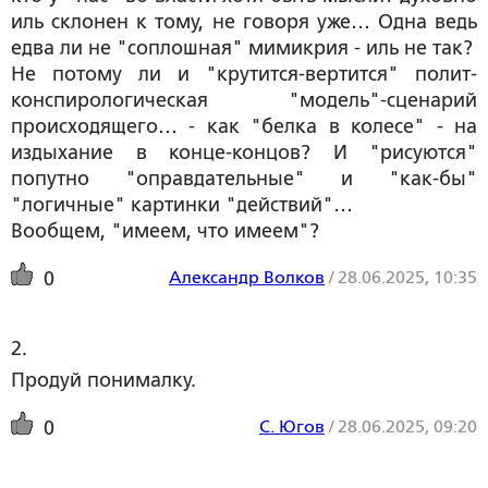
иль склонен к тому, не говоря уже… Одна ведь
едва ли не "соплошная" мимикрия - иль не так?
Не потому ли и "крутится-вертится" полит-
конспирологическая "модель"-сценарий
происходящего… - как "белка в колесе" - на
издыхание в конце-концов? И "рисуются"
попутно "оправдательные" и "как-бы"
"логичные" картинки "действий"…
Вообщем, "имеем, что имеем"?
Александр Волков
/
28.06.2025, 10:35
0
2. 
Продуй понималку.
С. Югов
/
28.06.2025, 09:20
0