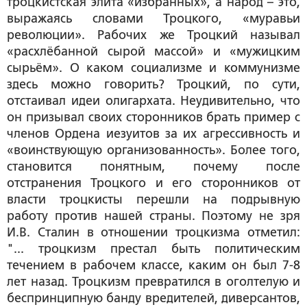
троцкистская элита «избранных», а народ – это,
выражаясь словами Троцкого, «муравьи
революции». Рабочих же Троцкий называл
«расхлёбанной сырой массой» и «мужицким
сырьём». О каком социализме и коммунизме
здесь можно говорить? Троцкий, по сути,
отстаивал идеи олигархата. Неудивительно, что
он призывал своих сторонников брать пример с
членов Ордена иезуитов за их агрессивность и
«воинствующую организованность». Более того,
становится понятным, почему после
отстранения Троцкого и его сторонников от
власти троцкисты перешли на подрывную
работу против нашей страны. Поэтому не зря
И.В. Сталин в отношении троцкизма отметил:
"... троцкизм престал быть политическим
течением в рабочем классе, каким он был 7-8
лет назад. Троцкизм превратился в оголтелую и
беспринципную банду вредителей, диверсантов,