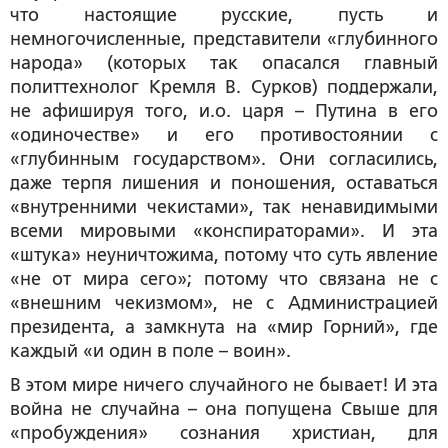
что настоящие русские, пусть и
немногочисленные, представители «глубинного
народа» (которых так опасался главный
политтехнолог Кремля В. Сурков) поддержали,
не афишируя того, и.о. царя – Путина в его
«одиночестве» и его противостоянии с
«глубинным государством». Они согласились,
даже терпя лишения и поношения, оставаться
«внутренними чекистами», так ненавидимыми
всеми мировыми «конспираторами». И эта
«штука» неуничтожима, потому что суть явление
«не от мира сего»; потому что связана не с
«внешним чекизмом», не с Администрацией
президента, а замкнута на «мир Горний», где
каждый «и один в поле – воин».
В этом мире ничего случайного не бывает! И эта
война не случайна – она попущена Свыше для
«пробуждения» сознания христиан, для