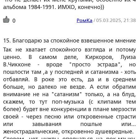
альбома 1984-1991. ИМХО, конечно))
РомКа
/
05.03.2025, 21:38
0
15. Благодарю за спокойное взвешенное мнение
Так не хватает спокойного взгляда и потому
ценно. В самом деле, Киркоров, Луиза
В.Чикконе - вроде "просто эстрада", но
пошлости там ,а у последней и сатанизма - хоть
отбавляй. В роке это есть, да и в среднем
больше, но далеко не везде. А если обратим
внимание не на "сатанизм" только, а на блуд,
скажем, то тут поп-музыка (с клипами тем
более) будет вне конкуренции в плане мерзости
своей - через песню или откровенные страсти
или завывания пошлые или...
женострадальческие, откровенно душевредные.