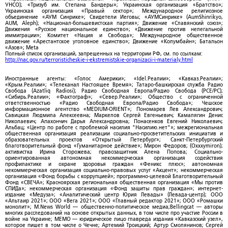
УНСО); «Тризуб им. Степана Бандеры»; Украинская организация «Братство»;
Украинская организация «Правый сектор»; Международное религиозное
объединение «АУМ Синрике»; Свидетели Иеговы; «АУМСинрике» (AumShinrikyo,
AUM, Aleph); «Национал-большевистская партия»; Движение «Славянский союз»;
Движения «Русское национальное единство»; «Движение против нелегальной
иммиграции»; Комитет «Нация и Свобода»; Международное общественное
движение «Арестантское уголовное единство»; Движение «Колумбайн»; Батальон
«Азов»; Meta
Полный список организаций, запрещенных на территории РФ, см. по ссылкам:
http://nac.gov.ru/terroristicheskie-i-ekstremistskie-organizacii-i-materialy.html
Иностранные агенты: «Голос Америки»; «Idel.Реалии»; «Кавказ.Реалии»;
«Крым.Реалии»; «Телеканал Настоящее Время»; Татаро-башкирская служба Радио
Свобода (Azatliq Radiosi); Радио Свободная Европа/Радио Свобода (PCE/PC);
«Сибирь.Реалии»; «Фактограф»; «Север.Реалии»; Общество с ограниченной
ответственностью «Радио Свободная Европа/Радио Свобода»; Чешское
информационное агентство «MEDIUM-ORIENT»; Пономарев Лев Александрович;
Савицкая Людмила Алексеевна; Маркелов Сергей Евгеньевич; Камалягин Денис
Николаевич; Апахончич Дарья Александровна; Понасенков Евгений Николаевич;
Альбац; «Центр по работе с проблемой насилия "Насилию.нет"»; межрегиональная
общественная организация реализации социально-просветительских инициатив и
образовательных проектов «Открытый Петербург»; Санкт-Петербургский
благотворительный фонд «Гуманитарное действие»; Мирон Федоров; (Oxxxymiron);
активистка Ирина Сторожева; правозащитник Алена Попова; Социально-
ориентированная автономная некоммерческая организация содействия
профилактике и охране здоровья граждан «Феникс плюс»; автономная
некоммерческая организация социально-правовых услуг «Акцент»; некоммерческая
организация «Фонд борьбы с коррупцией»; программно-целевой Благотворительный
Фонд «СВЕЧА»; Красноярская региональная общественная организация «Мы против
СПИДа»; некоммерческая организация «Фонд защиты прав граждан»; интернет-
издание «Медуза»; «Аналитический центр Юрия Левады» (Левада-центр); ООО
«Альтаир 2021»; ООО «Вега 2021»; ООО «Главный редактор 2021»; ООО «Ромашки
монолит»; M.News World — общественно-политическое медиа;Bellingcat — авторы
многих расследований на основе открытых данных, в том числе про участие России в
войне на Украине; МЕМО — юридическое лицо главреда издания «Кавказский узел»,
которое пишет в том числе о Чечне; Артемий Троицкий; Артур Смолянинов; Сергей