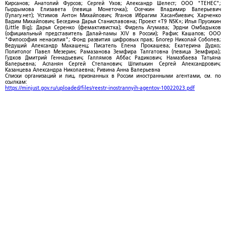
Кирсанов; Анатолий Фурсов; Сергей Ухов; Александр Шелест; ООО "ТЕНЕС";
Гырдымова Елизавета (певица Монеточка); Осечкин Владимир Валерьевич
(Гулагу.нет); Устимов Антон Михайлович; Яганов Ибрагим Хасанбиевич; Харченко
Вадим Михайлович; Беседина Дарья Станиславовна; Проект «T9 NSK»; Илья Прусикин
(Little Big); Дарья Серенко (фемактивистка); Фидель Агумава; Эрдни Омбадыков
(официальный представитель Далай-ламы XIV в России); Рафис Кашапов; ООО
"Философия ненасилия"; Фонд развития цифровых прав; Блогер Николай Соболев;
Ведущий Александр Макашенц; Писатель Елена Прокашева; Екатерина Дудко;
Политолог Павел Мезерин; Рамазанова Земфира Талгатовна (певица Земфира);
Гудков Дмитрий Геннадьевич; Галлямов Аббас Радикович; Намазбаева Татьяна
Валерьевна; Асланян Сергей Степанович; Шпилькин Сергей Александрович;
Казанцева Александра Николаевна; Ривина Анна Валерьевна
Списки организаций и лиц, признанных в России иностранными агентами, см. по
ссылкам:
https://minjust.gov.ru/uploaded/files/reestr-inostrannyih-agentov-10022023.pdf