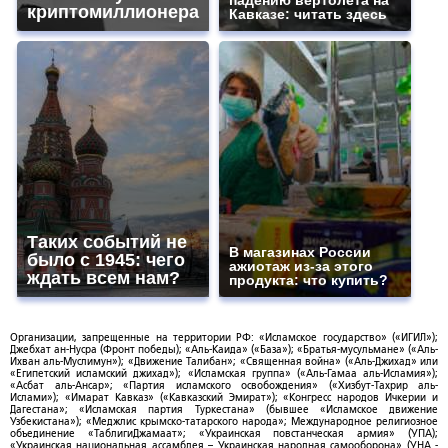
падению вертолета на
криптомиллионера
Кавказе: читать здесь
Таких событий не
В магазинах России
было с 1945: чего
ажиотаж из-за этого
ждать всем нам?
продукта: что купить?
Организации, запрещенные на территории РФ: «Исламское государство» («ИГИЛ»);
Джебхат ан-Нусра (Фронт победы); «Аль-Каида» («База»); «Братья-мусульмане» («Аль-
Ихван аль-Муслимун»); «Движение Талибан»; «Священная война» («Аль-Джихад» или
«Египетский исламский джихад»); «Исламская группа» («Аль-Гамаа аль-Исламия»);
«Асбат аль-Ансар»; «Партия исламского освобождения» («Хизбут-Тахрир аль-
Ислами»); «Имарат Кавказ» («Кавказский Эмират»); «Конгресс народов Ичкерии и
Дагестана»; «Исламская партия Туркестана» (бывшее «Исламское движение
Узбекистана»); «Меджлис крымско-татарского народа»; Международное религиозное
объединение «ТаблигиДжамаат»; «Украинская повстанческая армия» (УПА);
«Украинская национальная ассамблея – Украинская народная самооборона» (УНА -