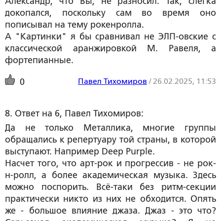
Александр, что Вы, не разносил. Так, слегка
докопался, поскольку сам во время оно
пописывал на тему рокенролла.
А "Картинки" я бы сравнивал не ЭЛП-овские с
классической аранжировкой М. Равеля, а
фортепианные.
Павел Тихомиров
/
26.02.2025, 11:53
0
8. Ответ на 6, Павел Тихомиров:
Да не только Металлика, многие группы
обращались к репертуару той страны, в которой
выступают. Например Deep Purple.
Насчет того, что арт-рок и прогрессив - не рок-
н-ролл, а более академическая музыка. Здесь
можно поспорить. Всё-таки без ритм-секции
практически никто из них не обходится. Опять
же - большое влияние джаза. Джаз - это что?