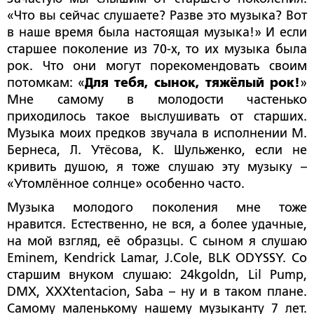
«Что вы сейчас слушаете? Разве это музыка? Вот
в наше время была настоящая музыка!» И если
старшее поколение из 70-х, то их музыка была
рок. Что они могут порекомендовать своим
потомкам: «
Для тебя, сынок, тяжёлый рок!
»
Мне самому в молодости частенько
приходилось такое выслушивать от старших.
Музыка моих предков звучала в исполнении М.
Бернеса, Л. Утёсова, К. Шульженко, если не
кривить душою, я тоже слушаю эту музыку –
«Утомлённое солнце» особенно часто.
Музыка молодого поколения мне тоже
нравится. Естественно, не вся, а более удачные,
на мой взгляд, её образцы. С сыном я слушаю
Eminem
,
Kendrick
Lamar
,
J
.
Cole
,
BLK
ODYSSY
. Со
старшим внуком слушаю: 24kgoldn,
Lil
Pump
,
DMX, XXXtentacion,
Saba
– ну и в таком плане.
Самому маленькому нашему музыканту 7 лет.