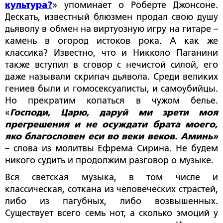
культура?
» упоминает о Роберте Джонсоне.
Дескать, известный блюзмен продал свою душу
дьяволу в обмен на виртуозную игру на гитаре ­–
камень в огород истоков рока. А как же
классика? Известно, что и Никколо Паганини
также вступил в сговор с нечистой силой, его
даже называли скрипач дьявола. Среди великих
гениев были и гомосексуалисты, и самоубийцы.
Но прекратим копаться в чужом белье.
«
Господи, Царю, даруй ми зрети моя
прегрешения и не осуждати брата моего,
яко благословен еси во веки веков. Аминь»
– слова из молитвы Ефрема Сирина. Не будем
никого судить и продолжим разговор о музыке.
Вся светская музыка, в том числе и
классическая, соткана из человеческих страстей,
либо из пагубных, либо возвышенных.
Существует всего семь нот, а сколько эмоций у