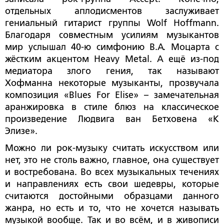
отдельных аплодисментов заслуживает
гениальный гитарист группы
Wolf
Hoffmann
.
Благодаря совместным усилиям музыкантов
мир услышал 40-ю симфонию В.А. Моцарта с
жёстким акцентом
He
а
vy
Metal
. А ещё из-под
медиатора злого гения, так называют
Хофманна некоторые музыканты, прозвучала
композиция «
Blues
For
Elise
» – замечательная
аранжировка в стиле блюз на классическое
произведение Людвига ван Бетховена «К
Элизе».
Можно ли рок-музыку считать искусством или
нет, это не столь важно, главное, она существует
и востребована. Во всех музыкальных течениях
и направлениях есть свои шедевры, которые
считаются достойными образцами данного
жанра, но есть и то, что не хочется называть
музыкой вообще. Так и во всём, и в живописи