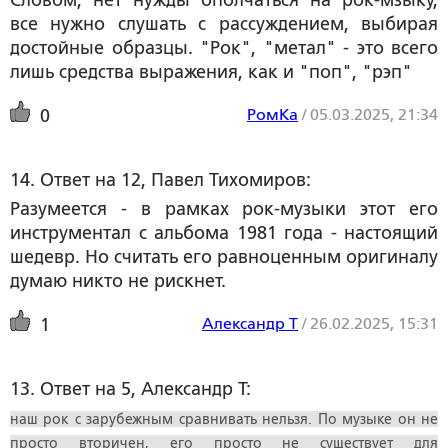
Словом, нет нужды ополчаться на рок-мзыку,
все нужно слушать с рассуждением, выбирая
достойные образцы. "Рок", "метал" - это всего
лишь средства выражения, как и "поп", "рэп"
РомКа
/
05.03.2025, 21:34
0
14. Ответ на 12, Павел Тихомиров:
Разумеется - в рамках рок-музыки этот его
инструментал с альбома 1981 года - настоящий
шедевр. Но считать его равноценным оригиналу
думаю никто не рискнет.
Александр Т
/
26.02.2025, 15:31
1
13. Ответ на 5, Александр Т:
наш рок с зарубежным сравнивать нельзя. По музыке он не
просто вторичен, его просто не существует для