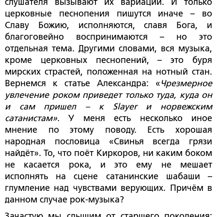
слушателя вызывают их вариации. И только
церковные песнопения пишутся иначе – во
Славу Божию, исполняются, славя Бога, и
благоговейно воспринимаются – но это
отдельная тема. Другими словами, вся музыка,
кроме церковных песнопений, – это буря
мирских страстей, положенная на нотный стан.
Вернемся к статье Александра: «
Чрезмерное
увлечение роком приведет только туда, куда он
и сам пришел – к Slayer и норвежским
сатанистам».
У меня есть несколько иное
мнение по этому поводу. Есть хорошая
народная пословица «Свинья всегда грязи
найдёт». То, что поёт Киркоров, ни каким боком
не касается рока, и это ему не мешает
исполнять на сцене сатанинские шабаши –
глумление над чувствами верующих. Причём в
данном случае рок-музыка?
Зачастую мы слышим от старшего поколения: