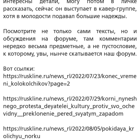
интересны детали, могу потом в личке
рассказать, сейчас он выступает в кавер-группе,
хотя в молодости подавал большие надежды.
Посмотрите не только сами тексты, но и
обсуждения на форуме, там комментарии
нередко весьма предметные, а не пустословие,
к которому, увы, нынче скатывается наш форум.
Вот ссылки:
https://ruskline.ru/news_rl/2022/07/23/konec_vreme
ni_kolokolchikov?page=2
https://ruskline.ru/news_rl/2022/07/29/korni_nynesh
nego_protesta_deyatelei_kultury_protiv_svo_oche
vidny__preklonenie_pered_svyatym_zapadom
https://ruskline.ru/news_rl/2022/08/05/pokidaya_kr
olichyu_norku