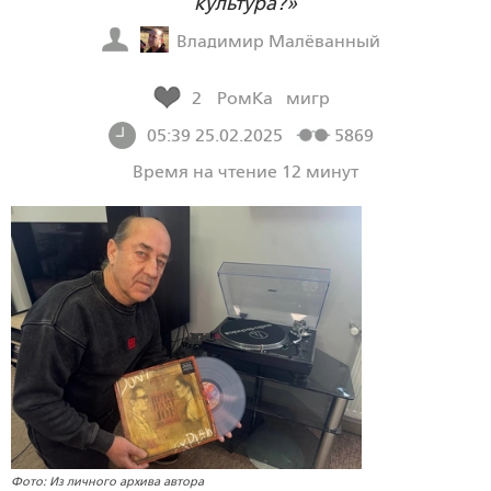
культура?»
Владимир Малёванный
2
РомКа
мигр
05:39 25.02.2025
5869
Время на чтение 12 минут
Фото: Из личного архива автора