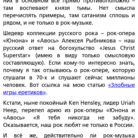
них в основном всё прямо противоположно –
там воспевают князя тьмы. Нет смысла
перечислять примеры, там сатанизм сплошь и
рядом, и не только в рок-музыке.
Шедевр коллекции русского рока – рок-опера
«Юнона» и «Авось» Алексея Рыбникова – наш
русский ответ на богохульство «
Jesus
Christ
Superstar
» (имею в виду только смысловую
составляющую). Если кому-то интересно знать,
почему я так отзываюсь о рок-опере, которую
слушали в 70-х и слушают сейчас миллионы
человек. Вот ссылка на мою статью
«Злобные
игры еретиков»
.
Кстати, ныне покойный
Ken
Hensley
, лидер
Uriah
Heep
, перепел арию из рок-оперы «Юнона и
«Авось» «Я тебя никогда не забуду».
Оказывается, наш рок любят не только в России.
И всё же, действительно ли рок-музыка