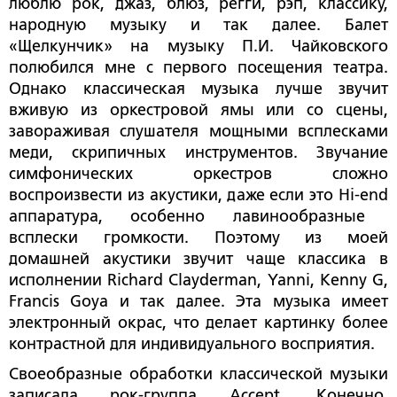
люблю рок, джаз, блюз, регги, рэп, классику,
народную музыку и так далее. Балет
«Щелкунчик» на музыку П.И. Чайковского
полюбился мне с первого посещения театра.
Однако классическая музыка лучше звучит
вживую из оркестровой ямы или со сцены,
завораживая слушателя мощными всплесками
меди, скрипичных инструментов. Звучание
симфонических оркестров сложно
воспроизвести из акустики, даже если это
Hi
-
end
аппаратура, особенно лавинообразные
всплески громкости. Поэтому из моей
домашней акустики звучит чаще классика в
исполнении
Richard
Clayderman
,
Yanni
,
Kenny
G
,
Francis
Goya
и так далее. Эта музыка имеет
электронный окрас, что делает картинку более
контрастной для индивидуального восприятия.
Своеобразные обработки классической музыки
записала рок-группа
Accept
. Конечно,