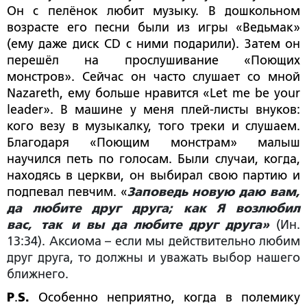
Он с пелёнок любит музыку. В дошкольном
возрасте его песни были из игры «Ведьмак»
(ему даже диск
CD
с ними подарили). Затем он
перешёл на прослушивание «Поющих
монстров». Сейчас он часто слушает со мной
Nazareth
, ему больше нравится «
Let
me
be
your
leader
». В машине у меня плей-листы внуков:
кого везу в музыкалку, того треки и слушаем.
Благодаря «Поющим монстрам» малыш
научился петь по голосам. Были случаи, когда,
находясь в церкви, он выбирал свою партию и
подпевал певчим. «
Заповедь новую даю вам,
да любите друг друга; как Я возлюбил
вас,
так
и вы да любите друг друга»
(Ин.
13:34). Аксиома – если мы действительно любим
друг друга, то должны и уважать выбор нашего
ближнего.
P
.
S
.
Особенно неприятно, когда в полемику