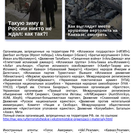
Такую зиму в
Как выглядит место
России никто не
крушение вертолета на
ждал: как так?!
Кавказе: смотреть
Организации, запрещенные на территории РФ: «Исламское государство» («ИГИЛ»);
Джебхат ан-Нусра (Фронт победы); «Аль-Каида» («База»); «Братья-мусульмане» («Аль-
Ихван аль-Муслимун»); «Движение Талибан»; «Священная война» («Аль-Джихад» или
«Египетский исламский джихад»); «Исламская группа» («Аль-Гамаа аль-Исламия»);
«Асбат аль-Ансар»; «Партия исламского освобождения» («Хизбут-Тахрир аль-
Ислами»); «Имарат Кавказ» («Кавказский Эмират»); «Конгресс народов Ичкерии и
Дагестана»; «Исламская партия Туркестана» (бывшее «Исламское движение
Узбекистана»); «Меджлис крымско-татарского народа»; Международное религиозное
объединение «ТаблигиДжамаат»; «Украинская повстанческая армия» (УПА);
«Украинская национальная ассамблея – Украинская народная самооборона» (УНА -
УНСО); «Тризуб им. Степана Бандеры»; Украинская организация «Братство»;
Украинская организация «Правый сектор»; Международное религиозное
объединение «АУМ Синрике»; Свидетели Иеговы; «АУМСинрике» (AumShinrikyo,
AUM, Aleph); «Национал-большевистская партия»; Движение «Славянский союз»;
Движения «Русское национальное единство»; «Движение против нелегальной
иммиграции»; Комитет «Нация и Свобода»; Международное общественное
движение «Арестантское уголовное единство»; Движение «Колумбайн»; Батальон
«Азов»; Meta
Полный список организаций, запрещенных на территории РФ, см. по ссылкам:
http://nac.gov.ru/terroristicheskie-i-ekstremistskie-organizacii-i-materialy.html
Иностранные агенты: «Голос Америки»; «Idel.Реалии»; «Кавказ.Реалии»;