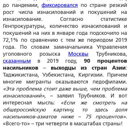
до пандемии,
фиксировался
по стране резкий
рост числа изнасилований и покушений на
изнасилование. Согласно статистике
Генпрокуратуры, количество изнасилований и
покушений на них в январе года подскочило на
72,1% по сравнению с тем же периодом 2019
года. По словам замначальника Управления
уголовного розыска
Москвы
Трубникова,
сказанным
в 2019 году,
90 процентов
насильников
–
выходцы из стран Азии
:
Таджикистана, Узбекистана, Киргизии. Причем
многие мигранты оказываются педофилами.
«Эта проблема стоит даже выше, чем проблема
изнасилований»
, – заявил Трубников. И вот
интересная мысль:
«Если же смотреть на
общероссийскую картину, то здесь доля
насильников-азиатов ниже
–
75 процентов»
.
«Всего-то» – три четверти в масштабах страны!