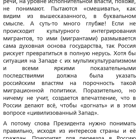
речи, на уровне исполнительной власти, похоже,
не понимают. Пытаются «смешивать», как
видим из вышесказанного, в буквальном
смысле. А суть-то много глубже! Если не
происходит культурного интегрирования
мигрантов, то ими (мигрантами) размывается
сама духовная основа государства, так Россия
рискует превратиться в полную нерусь. Хотя бы
ситуация на Западе с их мультикультурализмом
и всеми яркими показательными
последствиями должна была указать
российским властям на порочность такой
миграционной политики. Поразительно, но
ничему не учит, создается впечатление, что в
России делают всё, чтобы «догнать» и в этом
вопросе «цивилизованный Запад».
А потому слова Президента нужно понимать
правильно, исходя из интересов страны и её
граждан. Приоритет для переезда в Россию