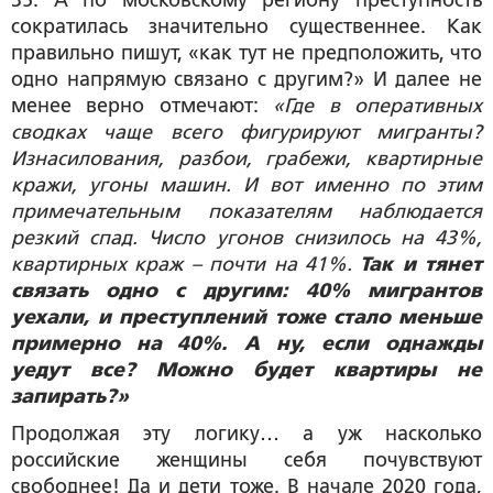
сократилась значительно существеннее. Как
правильно пишут, «как тут не предположить, что
одно напрямую связано с другим?» И далее не
менее верно отмечают:
«Где в оперативных
сводках чаще всего фигурируют мигранты?
Изнасилования, разбои, грабежи, квартирные
кражи, угоны машин. И вот именно по этим
примечательным показателям наблюдается
резкий спад. Число угонов снизилось на 43%,
квартирных краж – почти на 41%.
Так и тянет
связать одно с другим: 40% мигрантов
уехали, и преступлений тоже стало меньше
примерно на 40%. А ну, если однажды
уедут все? Можно будет квартиры не
запирать?»
Продолжая эту логику… а уж насколько
российские женщины себя почувствуют
свободнее! Да и дети тоже. В начале 2020 года,