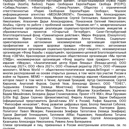
«Крым.Реалии»; «Телеканал Настоящее Время»; Татаро-башкирская служба Радио
Свобода (Azatliq Radiosi); Радио Свободная Европа/Радио Свобода (PCE/PC);
«Сибирь.Реалии»; «Фактограф»; «Север.Реалии»; Общество с ограниченной
ответственностью «Радио Свободная Европа/Радио Свобода»; Чешское
информационное агентство «MEDIUM-ORIENT»; Пономарев Лев Александрович;
Савицкая Людмила Алексеевна; Маркелов Сергей Евгеньевич; Камалягин Денис
Николаевич; Апахончич Дарья Александровна; Понасенков Евгений Николаевич;
Альбац; «Центр по работе с проблемой насилия "Насилию.нет"»; межрегиональная
общественная организация реализации социально-просветительских инициатив и
образовательных проектов «Открытый Петербург»; Санкт-Петербургский
благотворительный фонд «Гуманитарное действие»; Мирон Федоров; (Oxxxymiron);
активистка Ирина Сторожева; правозащитник Алена Попова; Социально-
ориентированная автономная некоммерческая организация содействия
профилактике и охране здоровья граждан «Феникс плюс»; автономная
некоммерческая организация социально-правовых услуг «Акцент»; некоммерческая
организация «Фонд борьбы с коррупцией»; программно-целевой Благотворительный
Фонд «СВЕЧА»; Красноярская региональная общественная организация «Мы против
СПИДа»; некоммерческая организация «Фонд защиты прав граждан»; интернет-
издание «Медуза»; «Аналитический центр Юрия Левады» (Левада-центр); ООО
«Альтаир 2021»; ООО «Вега 2021»; ООО «Главный редактор 2021»; ООО «Ромашки
монолит»; M.News World — общественно-политическое медиа;Bellingcat — авторы
многих расследований на основе открытых данных, в том числе про участие России в
войне на Украине; МЕМО — юридическое лицо главреда издания «Кавказский узел»,
которое пишет в том числе о Чечне; Артемий Троицкий; Артур Смолянинов; Сергей
Кирсанов; Анатолий Фурсов; Сергей Ухов; Александр Шелест; ООО "ТЕНЕС";
Гырдымова Елизавета (певица Монеточка); Осечкин Владимир Валерьевич
(Гулагу.нет); Устимов Антон Михайлович; Яганов Ибрагим Хасанбиевич; Харченко
Вадим Михайлович; Беседина Дарья Станиславовна; Проект «T9 NSK»; Илья Прусикин
(Little Big); Дарья Серенко (фемактивистка); Фидель Агумава; Эрдни Омбадыков
(официальный представитель Далай-ламы XIV в России); Рафис Кашапов; ООО
"Философия ненасилия"; Фонд развития цифровых прав; Блогер Николай Соболев;
Ведущий Александр Макашенц; Писатель Елена Прокашева; Екатерина Дудко;
Политолог Павел Мезерин; Рамазанова Земфира Талгатовна (певица Земфира);
Гудков Дмитрий Геннадьевич; Галлямов Аббас Радикович; Намазбаева Татьяна
Валерьевна; Асланян Сергей Степанович; Шпилькин Сергей Александрович;
Казанцева Александра Николаевна; Ривина Анна Валерьевна
Списки организаций и лиц, признанных в России иностранными агентами, см. по
ссылкам: