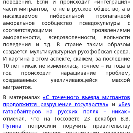
поведения. Если и происходит «интеграция»
части мигрантов, то не в русское общество, а в
насаждаемое либеральной пропагандой
аморальное сообщество псевдокультуры с
соответствующими проявлениями
аморальности, вседозволенности, вольности
поведения и т.д. В стране таким образом
создается мультикультурная русофобская среда.
И картина в этом аспекте, скажем, за последние
10 лет никак не изменилась, точнее – из года в
год происходит наращивание проблем,
создаваемых увеличивающейся массой
мигрантов.
В материалах
«С точечного въезда мигрантов
продолжится разрушение государства»
и
«Без
гатарбайтеров на русских полях – никак»
отмечал, что на Госсовете 23 декабря В.В.
Путина
попросили поручить правительству
«проработать вопрос организации точечного