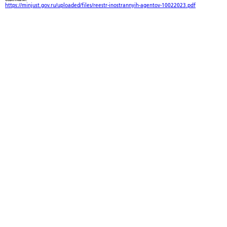
https://minjust.gov.ru/uploaded/files/reestr-inostrannyih-agentov-10022023.pdf