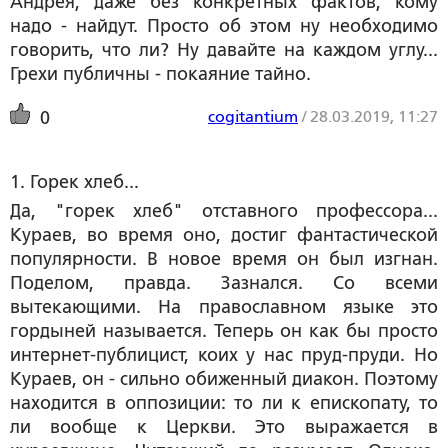
Андрея, даже без конкретных фактов, кому
надо - найдут. Просто об этом ну необходимо
говорить, что ли? Ну давайте на каждом углу...
Грехи публичны - покаяние тайно.
cogitantium
/
28.03.2019, 11:27
0
1. Горек хлеб...
Да, "горек хлеб" отставного профессора...
Кураев, во время оно, достиг фантастической
популярности. В новое время он был изгнан.
Поделом, правда. Зазнался. Со всеми
вытекающими. На православном языке это
гордыней называется. Теперь он как бы просто
интернет-публицист, коих у нас пруд-пруди. Но
Кураев, он - сильно обиженный диакон. Поэтому
находится в оппозиции: то ли к епископату, то
ли вообще к Церкви. Это выражается в