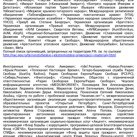
«Асбат аль-Ансар»; «Партия исламского освобождения» («Хизбут-Тахрир аль-
Ислами»); «Имарат Кавказ» («Кавказский Эмират»); «Конгресс народов Ичкерии и
Дагестана»; «Исламская партия Туркестана» (бывшее «Исламское движение
Узбекистана»); «Меджлис крымско-татарского народа»; Международное религиозное
объединение «ТаблигиДжамаат»; «Украинская повстанческая армия» (УПА);
«Украинская национальная ассамблея – Украинская народная самооборона» (УНА -
УНСО); «Тризуб им. Степана Бандеры»; Украинская организация «Братство»;
Украинская организация «Правый сектор»; Международное религиозное
объединение «АУМ Синрике»; Свидетели Иеговы; «АУМСинрике» (AumShinrikyo,
AUM, Aleph); «Национал-большевистская партия»; Движение «Славянский союз»;
Движения «Русское национальное единство»; «Движение против нелегальной
иммиграции»; Комитет «Нация и Свобода»; Международное общественное
движение «Арестантское уголовное единство»; Движение «Колумбайн»; Батальон
«Азов»; Meta
Полный список организаций, запрещенных на территории РФ, см. по ссылкам:
http://nac.gov.ru/terroristicheskie-i-ekstremistskie-organizacii-i-materialy.html
Иностранные агенты: «Голос Америки»; «Idel.Реалии»; «Кавказ.Реалии»;
«Крым.Реалии»; «Телеканал Настоящее Время»; Татаро-башкирская служба Радио
Свобода (Azatliq Radiosi); Радио Свободная Европа/Радио Свобода (PCE/PC);
«Сибирь.Реалии»; «Фактограф»; «Север.Реалии»; Общество с ограниченной
ответственностью «Радио Свободная Европа/Радио Свобода»; Чешское
информационное агентство «MEDIUM-ORIENT»; Пономарев Лев Александрович;
Савицкая Людмила Алексеевна; Маркелов Сергей Евгеньевич; Камалягин Денис
Николаевич; Апахончич Дарья Александровна; Понасенков Евгений Николаевич;
Альбац; «Центр по работе с проблемой насилия "Насилию.нет"»; межрегиональная
общественная организация реализации социально-просветительских инициатив и
образовательных проектов «Открытый Петербург»; Санкт-Петербургский
благотворительный фонд «Гуманитарное действие»; Мирон Федоров; (Oxxxymiron);
активистка Ирина Сторожева; правозащитник Алена Попова; Социально-
ориентированная автономная некоммерческая организация содействия
профилактике и охране здоровья граждан «Феникс плюс»; автономная
некоммерческая организация социально-правовых услуг «Акцент»; некоммерческая
организация «Фонд борьбы с коррупцией»; программно-целевой Благотворительный
Фонд «СВЕЧА»; Красноярская региональная общественная организация «Мы против
СПИДа»; некоммерческая организация «Фонд защиты прав граждан»; интернет-
издание «Медуза»; «Аналитический центр Юрия Левады» (Левада-центр); ООО