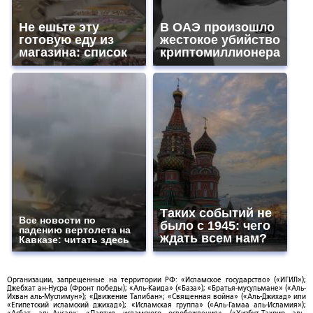
Не ешьте эту
В ОАЭ произошло
готовую еду из
жестокое убийство
магазина: список
криптомиллионера
Таких событий не
Все новости по
было с 1945: чего
падению вертолета на
ждать всем нам?
Кавказе: читать здесь
Организации, запрещенные на территории РФ: «Исламское государство» («ИГИЛ»);
Джебхат ан-Нусра (Фронт победы); «Аль-Каида» («База»); «Братья-мусульмане» («Аль-
Ихван аль-Муслимун»); «Движение Талибан»; «Священная война» («Аль-Джихад» или
«Египетский исламский джихад»); «Исламская группа» («Аль-Гамаа аль-Исламия»);