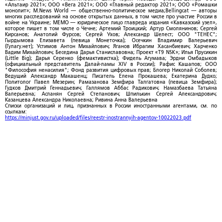
«Альтаир 2021»; ООО «Вега 2021»; ООО «Главный редактор 2021»; ООО «Ромашки
монолит»; M.News World — общественно-политическое медиа;Bellingcat — авторы
многих расследований на основе открытых данных, в том числе про участие России в
войне на Украине; МЕМО — юридическое лицо главреда издания «Кавказский узел»,
которое пишет в том числе о Чечне; Артемий Троицкий; Артур Смолянинов; Сергей
Кирсанов; Анатолий Фурсов; Сергей Ухов; Александр Шелест; ООО "ТЕНЕС";
Гырдымова Елизавета (певица Монеточка); Осечкин Владимир Валерьевич
(Гулагу.нет); Устимов Антон Михайлович; Яганов Ибрагим Хасанбиевич; Харченко
Вадим Михайлович; Беседина Дарья Станиславовна; Проект «T9 NSK»; Илья Прусикин
(Little Big); Дарья Серенко (фемактивистка); Фидель Агумава; Эрдни Омбадыков
(официальный представитель Далай-ламы XIV в России); Рафис Кашапов; ООО
"Философия ненасилия"; Фонд развития цифровых прав; Блогер Николай Соболев;
Ведущий Александр Макашенц; Писатель Елена Прокашева; Екатерина Дудко;
Политолог Павел Мезерин; Рамазанова Земфира Талгатовна (певица Земфира);
Гудков Дмитрий Геннадьевич; Галлямов Аббас Радикович; Намазбаева Татьяна
Валерьевна; Асланян Сергей Степанович; Шпилькин Сергей Александрович;
Казанцева Александра Николаевна; Ривина Анна Валерьевна
Списки организаций и лиц, признанных в России иностранными агентами, см. по
ссылкам:
https://minjust.gov.ru/uploaded/files/reestr-inostrannyih-agentov-10022023.pdf