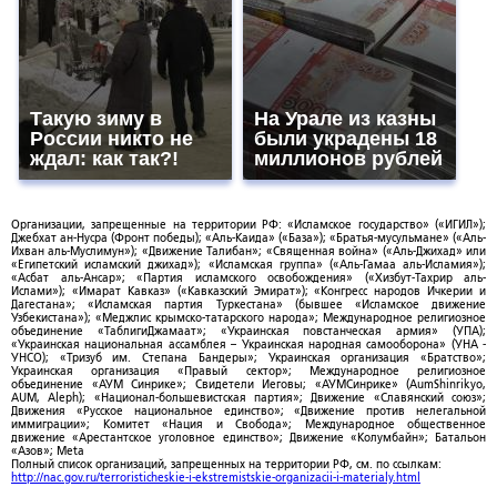
Такую зиму в
На Урале из казны
России никто не
были украдены 18
ждал: как так?!
миллионов рублей
Организации, запрещенные на территории РФ: «Исламское государство» («ИГИЛ»);
Джебхат ан-Нусра (Фронт победы); «Аль-Каида» («База»); «Братья-мусульмане» («Аль-
Ихван аль-Муслимун»); «Движение Талибан»; «Священная война» («Аль-Джихад» или
«Египетский исламский джихад»); «Исламская группа» («Аль-Гамаа аль-Исламия»);
«Асбат аль-Ансар»; «Партия исламского освобождения» («Хизбут-Тахрир аль-
Ислами»); «Имарат Кавказ» («Кавказский Эмират»); «Конгресс народов Ичкерии и
Дагестана»; «Исламская партия Туркестана» (бывшее «Исламское движение
Узбекистана»); «Меджлис крымско-татарского народа»; Международное религиозное
объединение «ТаблигиДжамаат»; «Украинская повстанческая армия» (УПА);
«Украинская национальная ассамблея – Украинская народная самооборона» (УНА -
УНСО); «Тризуб им. Степана Бандеры»; Украинская организация «Братство»;
Украинская организация «Правый сектор»; Международное религиозное
объединение «АУМ Синрике»; Свидетели Иеговы; «АУМСинрике» (AumShinrikyo,
AUM, Aleph); «Национал-большевистская партия»; Движение «Славянский союз»;
Движения «Русское национальное единство»; «Движение против нелегальной
иммиграции»; Комитет «Нация и Свобода»; Международное общественное
движение «Арестантское уголовное единство»; Движение «Колумбайн»; Батальон
«Азов»; Meta
Полный список организаций, запрещенных на территории РФ, см. по ссылкам:
http://nac.gov.ru/terroristicheskie-i-ekstremistskie-organizacii-i-materialy.html