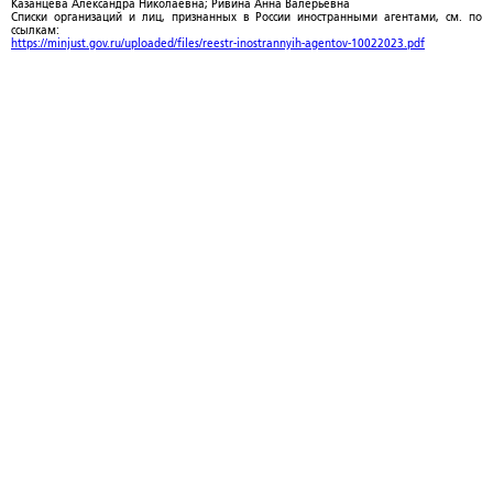
Казанцева Александра Николаевна; Ривина Анна Валерьевна
Списки организаций и лиц, признанных в России иностранными агентами, см. по
ссылкам:
https://minjust.gov.ru/uploaded/files/reestr-inostrannyih-agentov-10022023.pdf