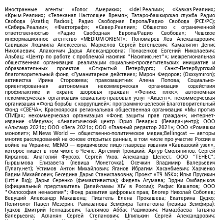
Иностранные агенты: «Голос Америки»; «Idel.Реалии»; «Кавказ.Реалии»;
«Крым.Реалии»; «Телеканал Настоящее Время»; Татаро-башкирская служба Радио
Свобода (Azatliq Radiosi); Радио Свободная Европа/Радио Свобода (PCE/PC);
«Сибирь.Реалии»; «Фактограф»; «Север.Реалии»; Общество с ограниченной
ответственностью «Радио Свободная Европа/Радио Свобода»; Чешское
информационное агентство «MEDIUM-ORIENT»; Пономарев Лев Александрович;
Савицкая Людмила Алексеевна; Маркелов Сергей Евгеньевич; Камалягин Денис
Николаевич; Апахончич Дарья Александровна; Понасенков Евгений Николаевич;
Альбац; «Центр по работе с проблемой насилия "Насилию.нет"»; межрегиональная
общественная организация реализации социально-просветительских инициатив и
образовательных проектов «Открытый Петербург»; Санкт-Петербургский
благотворительный фонд «Гуманитарное действие»; Мирон Федоров; (Oxxxymiron);
активистка Ирина Сторожева; правозащитник Алена Попова; Социально-
ориентированная автономная некоммерческая организация содействия
профилактике и охране здоровья граждан «Феникс плюс»; автономная
некоммерческая организация социально-правовых услуг «Акцент»; некоммерческая
организация «Фонд борьбы с коррупцией»; программно-целевой Благотворительный
Фонд «СВЕЧА»; Красноярская региональная общественная организация «Мы против
СПИДа»; некоммерческая организация «Фонд защиты прав граждан»; интернет-
издание «Медуза»; «Аналитический центр Юрия Левады» (Левада-центр); ООО
«Альтаир 2021»; ООО «Вега 2021»; ООО «Главный редактор 2021»; ООО «Ромашки
монолит»; M.News World — общественно-политическое медиа;Bellingcat — авторы
многих расследований на основе открытых данных, в том числе про участие России в
войне на Украине; МЕМО — юридическое лицо главреда издания «Кавказский узел»,
которое пишет в том числе о Чечне; Артемий Троицкий; Артур Смолянинов; Сергей
Кирсанов; Анатолий Фурсов; Сергей Ухов; Александр Шелест; ООО "ТЕНЕС";
Гырдымова Елизавета (певица Монеточка); Осечкин Владимир Валерьевич
(Гулагу.нет); Устимов Антон Михайлович; Яганов Ибрагим Хасанбиевич; Харченко
Вадим Михайлович; Беседина Дарья Станиславовна; Проект «T9 NSK»; Илья Прусикин
(Little Big); Дарья Серенко (фемактивистка); Фидель Агумава; Эрдни Омбадыков
(официальный представитель Далай-ламы XIV в России); Рафис Кашапов; ООО
"Философия ненасилия"; Фонд развития цифровых прав; Блогер Николай Соболев;
Ведущий Александр Макашенц; Писатель Елена Прокашева; Екатерина Дудко;
Политолог Павел Мезерин; Рамазанова Земфира Талгатовна (певица Земфира);
Гудков Дмитрий Геннадьевич; Галлямов Аббас Радикович; Намазбаева Татьяна
Валерьевна; Асланян Сергей Степанович; Шпилькин Сергей Александрович;