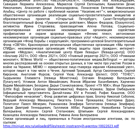
информационное агентство «MEDIUM-ORIENT»; Пономарев Лев Александрович;
Савицкая Людмила Алексеевна; Маркелов Сергей Евгеньевич; Камалягин Денис
Николаевич; Апахончич Дарья Александровна; Понасенков Евгений Николаевич;
Альбац; «Центр по работе с проблемой насилия "Насилию.нет"»; межрегиональная
общественная организация реализации социально-просветительских инициатив и
образовательных проектов «Открытый Петербург»; Санкт-Петербургский
благотворительный фонд «Гуманитарное действие»; Мирон Федоров; (Oxxxymiron);
активистка Ирина Сторожева; правозащитник Алена Попова; Социально-
ориентированная автономная некоммерческая организация содействия
профилактике и охране здоровья граждан «Феникс плюс»; автономная
некоммерческая организация социально-правовых услуг «Акцент»; некоммерческая
организация «Фонд борьбы с коррупцией»; программно-целевой Благотворительный
Фонд «СВЕЧА»; Красноярская региональная общественная организация «Мы против
СПИДа»; некоммерческая организация «Фонд защиты прав граждан»; интернет-
издание «Медуза»; «Аналитический центр Юрия Левады» (Левада-центр); ООО
«Альтаир 2021»; ООО «Вега 2021»; ООО «Главный редактор 2021»; ООО «Ромашки
монолит»; M.News World — общественно-политическое медиа;Bellingcat — авторы
многих расследований на основе открытых данных, в том числе про участие России в
войне на Украине; МЕМО — юридическое лицо главреда издания «Кавказский узел»,
которое пишет в том числе о Чечне; Артемий Троицкий; Артур Смолянинов; Сергей
Кирсанов; Анатолий Фурсов; Сергей Ухов; Александр Шелест; ООО "ТЕНЕС";
Гырдымова Елизавета (певица Монеточка); Осечкин Владимир Валерьевич
(Гулагу.нет); Устимов Антон Михайлович; Яганов Ибрагим Хасанбиевич; Харченко
Вадим Михайлович; Беседина Дарья Станиславовна; Проект «T9 NSK»; Илья Прусикин
(Little Big); Дарья Серенко (фемактивистка); Фидель Агумава; Эрдни Омбадыков
(официальный представитель Далай-ламы XIV в России); Рафис Кашапов; ООО
"Философия ненасилия"; Фонд развития цифровых прав; Блогер Николай Соболев;
Ведущий Александр Макашенц; Писатель Елена Прокашева; Екатерина Дудко;
Политолог Павел Мезерин; Рамазанова Земфира Талгатовна (певица Земфира);
Гудков Дмитрий Геннадьевич; Галлямов Аббас Радикович; Намазбаева Татьяна
Валерьевна; Асланян Сергей Степанович; Шпилькин Сергей Александрович;
Казанцева Александра Николаевна; Ривина Анна Валерьевна
Списки организаций и лиц, признанных в России иностранными агентами, см. по
ссылкам:
https://minjust.gov.ru/uploaded/files/reestr-inostrannyih-agentov-10022023.pdf