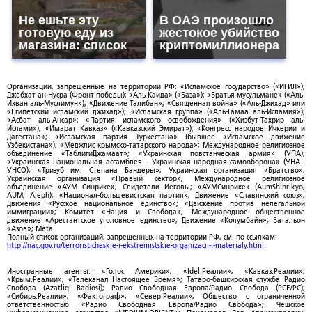
Не ешьте эту
В ОАЭ произошло
готовую еду из
жестокое убийство
магазина: список
криптомиллионера
Организации, запрещенные на территории РФ: «Исламское государство» («ИГИЛ»);
Джебхат ан-Нусра (Фронт победы); «Аль-Каида» («База»); «Братья-мусульмане» («Аль-
Ихван аль-Муслимун»); «Движение Талибан»; «Священная война» («Аль-Джихад» или
«Египетский исламский джихад»); «Исламская группа» («Аль-Гамаа аль-Исламия»);
«Асбат аль-Ансар»; «Партия исламского освобождения» («Хизбут-Тахрир аль-
Ислами»); «Имарат Кавказ» («Кавказский Эмират»); «Конгресс народов Ичкерии и
Дагестана»; «Исламская партия Туркестана» (бывшее «Исламское движение
Узбекистана»); «Меджлис крымско-татарского народа»; Международное религиозное
объединение «ТаблигиДжамаат»; «Украинская повстанческая армия» (УПА);
«Украинская национальная ассамблея – Украинская народная самооборона» (УНА -
УНСО); «Тризуб им. Степана Бандеры»; Украинская организация «Братство»;
Украинская организация «Правый сектор»; Международное религиозное
объединение «АУМ Синрике»; Свидетели Иеговы; «АУМСинрике» (AumShinrikyo,
AUM, Aleph); «Национал-большевистская партия»; Движение «Славянский союз»;
Движения «Русское национальное единство»; «Движение против нелегальной
иммиграции»; Комитет «Нация и Свобода»; Международное общественное
движение «Арестантское уголовное единство»; Движение «Колумбайн»; Батальон
«Азов»; Meta
Полный список организаций, запрещенных на территории РФ, см. по ссылкам:
http://nac.gov.ru/terroristicheskie-i-ekstremistskie-organizacii-i-materialy.html
Иностранные агенты: «Голос Америки»; «Idel.Реалии»; «Кавказ.Реалии»;
«Крым.Реалии»; «Телеканал Настоящее Время»; Татаро-башкирская служба Радио
Свобода (Azatliq Radiosi); Радио Свободная Европа/Радио Свобода (PCE/PC);
«Сибирь.Реалии»; «Фактограф»; «Север.Реалии»; Общество с ограниченной
ответственностью «Радио Свободная Европа/Радио Свобода»; Чешское