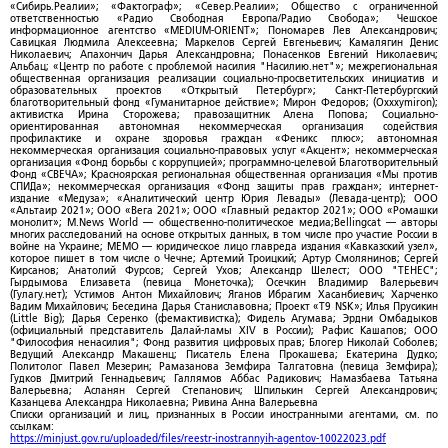
«Сибирь.Реалии»; «Фактограф»; «Север.Реалии»; Общество с ограниченной
ответственностью «Радио Свободная Европа/Радио Свобода»; Чешское
информационное агентство «MEDIUM-ORIENT»; Пономарев Лев Александрович;
Савицкая Людмила Алексеевна; Маркелов Сергей Евгеньевич; Камалягин Денис
Николаевич; Апахончич Дарья Александровна; Понасенков Евгений Николаевич;
Альбац; «Центр по работе с проблемой насилия "Насилию.нет"»; межрегиональная
общественная организация реализации социально-просветительских инициатив и
образовательных проектов «Открытый Петербург»; Санкт-Петербургский
благотворительный фонд «Гуманитарное действие»; Мирон Федоров; (Oxxxymiron);
активистка Ирина Сторожева; правозащитник Алена Попова; Социально-
ориентированная автономная некоммерческая организация содействия
профилактике и охране здоровья граждан «Феникс плюс»; автономная
некоммерческая организация социально-правовых услуг «Акцент»; некоммерческая
организация «Фонд борьбы с коррупцией»; программно-целевой Благотворительный
Фонд «СВЕЧА»; Красноярская региональная общественная организация «Мы против
СПИДа»; некоммерческая организация «Фонд защиты прав граждан»; интернет-
издание «Медуза»; «Аналитический центр Юрия Левады» (Левада-центр); ООО
«Альтаир 2021»; ООО «Вега 2021»; ООО «Главный редактор 2021»; ООО «Ромашки
монолит»; M.News World — общественно-политическое медиа;Bellingcat — авторы
многих расследований на основе открытых данных, в том числе про участие России в
войне на Украине; МЕМО — юридическое лицо главреда издания «Кавказский узел»,
которое пишет в том числе о Чечне; Артемий Троицкий; Артур Смолянинов; Сергей
Кирсанов; Анатолий Фурсов; Сергей Ухов; Александр Шелест; ООО "ТЕНЕС";
Гырдымова Елизавета (певица Монеточка); Осечкин Владимир Валерьевич
(Гулагу.нет); Устимов Антон Михайлович; Яганов Ибрагим Хасанбиевич; Харченко
Вадим Михайлович; Беседина Дарья Станиславовна; Проект «T9 NSK»; Илья Прусикин
(Little Big); Дарья Серенко (фемактивистка); Фидель Агумава; Эрдни Омбадыков
(официальный представитель Далай-ламы XIV в России); Рафис Кашапов; ООО
"Философия ненасилия"; Фонд развития цифровых прав; Блогер Николай Соболев;
Ведущий Александр Макашенц; Писатель Елена Прокашева; Екатерина Дудко;
Политолог Павел Мезерин; Рамазанова Земфира Талгатовна (певица Земфира);
Гудков Дмитрий Геннадьевич; Галлямов Аббас Радикович; Намазбаева Татьяна
Валерьевна; Асланян Сергей Степанович; Шпилькин Сергей Александрович;
Казанцева Александра Николаевна; Ривина Анна Валерьевна
Списки организаций и лиц, признанных в России иностранными агентами, см. по
ссылкам:
https://minjust.gov.ru/uploaded/files/reestr-inostrannyih-agentov-10022023.pdf