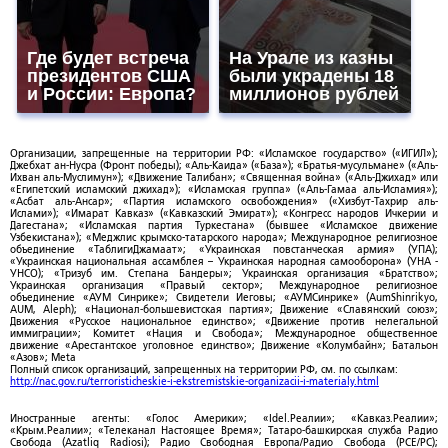
Где будет встреча
На Урале из казны
президентов США
были украдены 18
и России: Европа?
миллионов рублей
Организации, запрещенные на территории РФ: «Исламское государство» («ИГИЛ»);
Джебхат ан-Нусра (Фронт победы); «Аль-Каида» («База»); «Братья-мусульмане» («Аль-
Ихван аль-Муслимун»); «Движение Талибан»; «Священная война» («Аль-Джихад» или
«Египетский исламский джихад»); «Исламская группа» («Аль-Гамаа аль-Исламия»);
«Асбат аль-Ансар»; «Партия исламского освобождения» («Хизбут-Тахрир аль-
Ислами»); «Имарат Кавказ» («Кавказский Эмират»); «Конгресс народов Ичкерии и
Дагестана»; «Исламская партия Туркестана» (бывшее «Исламское движение
Узбекистана»); «Меджлис крымско-татарского народа»; Международное религиозное
объединение «ТаблигиДжамаат»; «Украинская повстанческая армия» (УПА);
«Украинская национальная ассамблея – Украинская народная самооборона» (УНА -
УНСО); «Тризуб им. Степана Бандеры»; Украинская организация «Братство»;
Украинская организация «Правый сектор»; Международное религиозное
объединение «АУМ Синрике»; Свидетели Иеговы; «АУМСинрике» (AumShinrikyo,
AUM, Aleph); «Национал-большевистская партия»; Движение «Славянский союз»;
Движения «Русское национальное единство»; «Движение против нелегальной
иммиграции»; Комитет «Нация и Свобода»; Международное общественное
движение «Арестантское уголовное единство»; Движение «Колумбайн»; Батальон
«Азов»; Meta
Полный список организаций, запрещенных на территории РФ, см. по ссылкам:
http://nac.gov.ru/terroristicheskie-i-ekstremistskie-organizacii-i-materialy.html
Иностранные агенты: «Голос Америки»; «Idel.Реалии»; «Кавказ.Реалии»;
«Крым.Реалии»; «Телеканал Настоящее Время»; Татаро-башкирская служба Радио
Свобода (Azatliq Radiosi); Радио Свободная Европа/Радио Свобода (PCE/PC);