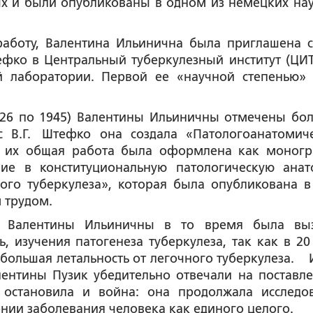
ых и были опубликованы в одном из немецких на
работу, Валентина Ильинична была приглашена 
ко в Центральный туберкулезный институт (ЦИТ
й лаборатории. Первой ее «научной степенью»
1926 по 1945) Валентины Ильиничны отмечены бо
 с В.Г. Штефко она создала «Патологоанатомич
ая их общая работа была оформлена как моног
ние в конституциональную патологическую ана
го туберкулеза», которая была опубликована в
 трудом.
сти Валентины Ильиничны в то время была вы
 изучения патогенеза туберкулеза, так как в 20 
 большая летальность от легочного туберкулеза. И
лентины Пузик убедительно отвечали на поставл
 остановила и война: она продолжала исследо
ении заболевания человека как единого целого.