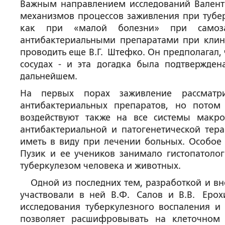
Важным направлением исследований Валент
механизмов процессов заживления при тубе
как при «малой болезни» при самоза
антибактериальными препаратами при клини
проводить еще В.Г. Штефко. Он предполагал,
сосудах - и эта догадка была подтвержде
дальнейшем.
На первых порах заживление рассматри
антибактериальных препаратов, но потом
воздействуют также на все системы макро
антибактериальной и патогенетической тера
иметь в виду при лечении больных. Особое 
Пузик и ее учеников занимало гистопатоло
туберкулезом человека и животных.
Одной из последних тем, разработкой и в
участвовали в ней В.Ф. Салов и В.В. Еро
исследования туберкулезного воспаления и
позволяет расшифровывать на клеточном 