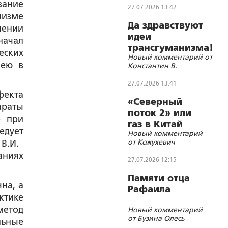
вание
27.07.2026 13:42
низме
Да здравствуют
ении
идеи
начал
трансгуманизма!
еских
Новый комментарий от
 ею в
Константин В.
27.07.2026 13:41
фекта
«Северный
араты
поток 2» или
о при
газ в Китай
едует
Новый комментарий
дешёво?
от Кожухевич
 В.И.
аниях
27.07.2026 12:15
Памяти отца
на, а
Рафаила
ктике
метод
Новый комментарий
от Бузина Олесь
льные