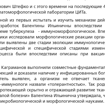
нович Штефко и с этого времени на последующие 4
патоморфологической лаборатории ЦИТа.
ной из первых испытать и изучить механизм дей
зработок Валентины Ильиничны впоследствии
леме туберкулеза - иммуноморфологическое. Вп
ники исследовали морфологические реакции орга
ли выявлены две стадии эволюции иммунологиче
ецифической и специфической стадиями измен
оцесса были впоследствии описаны при вакци
И. Каграманов выполнили совместные фундамента
фекций и доказали наличие у инфицированных бо
итель выявлен, а организм не отвечает ткан
-иммунологи назвали «толерантностью». Так род
 протекающей скрытно и отражающей развитие тка
лой болезни» Валентина Ильинична утверждала, ч
 микробиологической и морфологической науками.