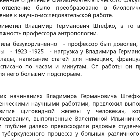
твенное отделение Физико-математического факул
ии отделение было преобразовано в биологич
ление к научно-исследовательской работе.
приметил Владимир Германович Штефко, в то 
лжность профессора антропологии.
ила безукоризненно - профессор был доволен, 
ы - 1923 -1925 - нагрузка у Владимира Герман
лады, написание статей для немецких, француз
списано по часам и минутам. От работы он п
для него большим подспорьем.
гих начинаниях Владимира Германовича Штефк
уденческими научными работами, предложил выпо
звитие щитовидной железы у человека», ко
сследования, выполненные Валентиной Ильиничн
и глубине далеко превосходили рядовые студенч
туберкулезного процесса у больных различного