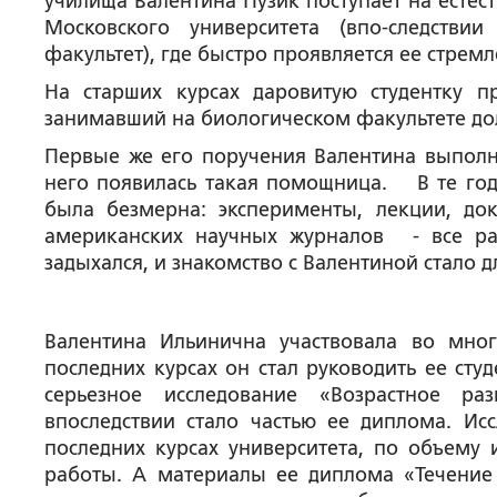
училища Валентина Пузик поступает на естес
Московского университета (впо-следств
факультет), где быстро проявляется ее стрем
На старших курсах даровитую студентку 
занимавший на биологическом факультете до
Первые же его поручения Валентина выполн
него появилась такая помощница. В те год
была безмерна: эксперименты, лекции, док
американских научных журналов - все ра
задыхался, и знакомство с Валентиной стало 
Валентина Ильинична участвовала во мно
последних курсах он стал руководить ее ст
серьезное исследование «Возрастное ра
впоследствии стало частью ее диплома. И
последних курсах университета, по объему 
работы. А материалы ее диплома «Течение 