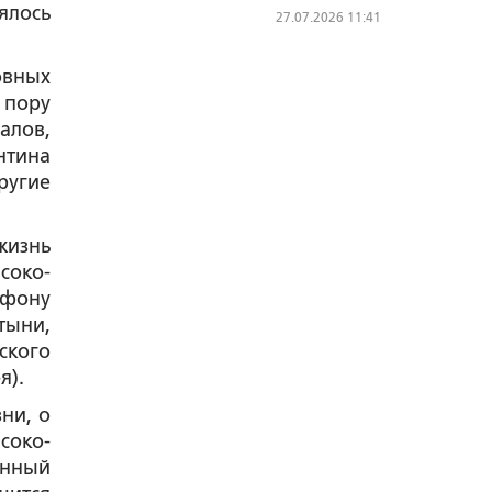
ялось
27.07.2026 11:41
овных
 пору
алов,
нтина
ругие
жизнь
соко-
афону
тыни,
ского
я).
ни, о
соко-
енный