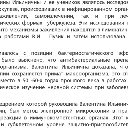
ины Ильиничны и ее учеников являлось исследо
ркулезе, происходивших в инфицированном орга
живлении, самоизлечении, так и при леч
ческих формах туберкулеза. Эти исследования 
 что механизмы заживления находятся в лимфатич
на работами В.И. Пузик и затем использована
валось с позиции бактериостатического эф
 было выяснено, что антибактериальные преп
организма. Валентина Ильинична доказала, чт
пии сохраняется примат макроорганизма, это сл
место в 50 -60-х годах прошлого века в работах
гическое изучение нервной системы при заболев
недрением которой руководила Валентина Ильинич
хин, был метод электронной микроскопии в пра
 реакций в иммунокомпетентных органах. Этот 
и субклеточном уровне защитно-приспособите