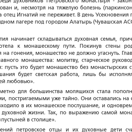
среди духовников Петровского монастыря - закон
тован и, несмотря на тяжелую болезнь (паркинсон
а отец Игнатий не переживет. В день Усекновения 
идном лагере под городом Алaтырь (Чувашская АСС
тия начинает складываться духовная семья, при
готела к монашескому пути. Покинув стены ро
 на гонения, монашество не должно угаснуть. Глав
авного монашества: молитву, старческое руковод
: пусть это будет монашество без монастырских с
шания будет светская работа, лишь бы исполня
сей любовью».
метно для большинства молящихся стала пополн
, постригаемыми уже тайно. Они оставались на 
 входило в их монашеское послушание, и одновре
ы духовной жизни. Так, по выражению самой мон
«пустыней в столице».
лений петровское отцы и их духовные дети сч