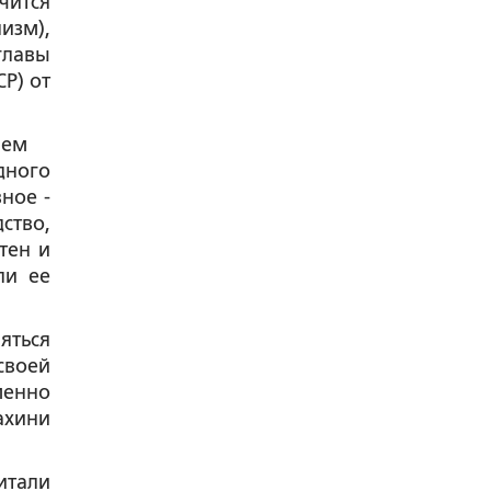
чится
изм),
главы
Р) от
чем
дного
ное -
ство,
тен и
ли ее
яться
своей
менно
ахини
итали