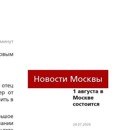
 минут
ровым
Новости Москвы
 отец
1 августа в
ер от
Москве
ить в
состоится
мероприятие,
льшое
приуроченное
чании
к 112-й
24.07.2026
годовщине