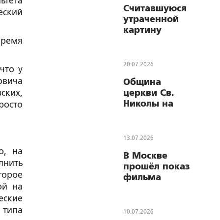
ьтета
Считавшуюся
начала Первой
еский
утраченной
мировой
картину
войны
время
«Выступление
Сталина на
съезде
20.07.2026
что у
колхозников»
овича
Община
выставят на
ских,
церкви Св.
ВДНХ
Николы на
росто
Берсеневке
отстояла
цельность
13.07.2026
своей
о, на
В Москве
территории
лнить
прошёл показ
торое
фильма
ой на
«Матрос
еские
Бабушкин»
 типа
10.07.2026