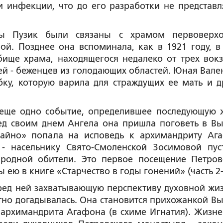
 инфекции, что до его разработки не представл
ны Пузик были связаны с храмом первоверх
й. Позднее она вспоминала, как в 1921 году, в
бище храма, находящегося недалеко от трех вокз
й - беженцев из голодающих областей. Юная Вале
ку, которую варила для страждущих ее мать и д
 еще одно событие, определившее последующую 
ед своим днем Ангела она пришла поговеть в Вы
чайно» попала на исповедь к архимандриту Аг
- насельнику Свято-Смоленской Зосимовой пус
родной обители. Это первое посещение Петров
ею в книге «Старчество в годы гонений» (часть 2-
ед ней захватывающую перспективу духовной жиз
но догадывалась. Она становится прихожанкой Вы
 архимандрита Агафона (в схиме Игнатия). Жизн