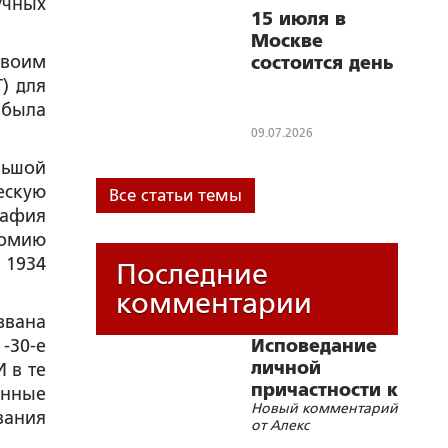
учных
15 июля в
Москве
своим
состоится день
открытых
) для
дверей
 была
сетевого
09.07.2026
квантового
льшой
университета
ескую
Все статьи темы
рафия
томию
 1934
Последние
комментарии
звана
-30-е
Исповедание
личной
 в те
причастности к
енные
Новый комментарий
соборным
вания
от Алекс
грехам