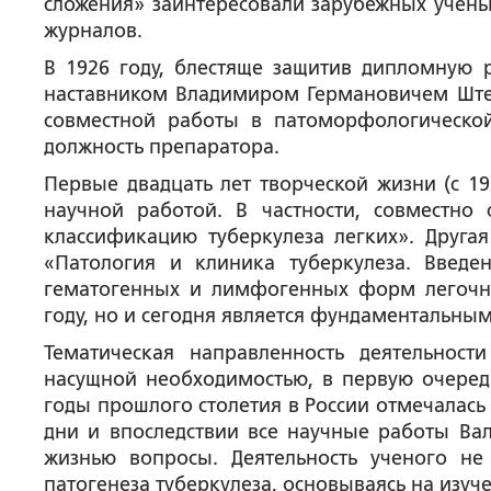
сложения» заинтересовали зарубежных учен
журналов.
В 1926 году, блестяще защитив дипломную 
наставником Владимиром Германовичем Штеф
совместной работы в патоморфологическо
должность препаратора.
Первые двадцать лет творческой жизни (с 
научной работой. В частности, совместно
классификацию туберкулеза легких». Друг
«Патология и клиника туберкулеза. Введе
гематогенных и лимфогенных форм легочно
году, но и сегодня является фундаментальным
Тематическая направленность деятельно
насущной необходимостью, в первую очередь,
годы прошлого столетия в России отмечалась
дни и впоследствии все научные работы Ва
жизнью вопросы. Деятельность ученого не
патогенеза туберкулеза, основываясь на изуч