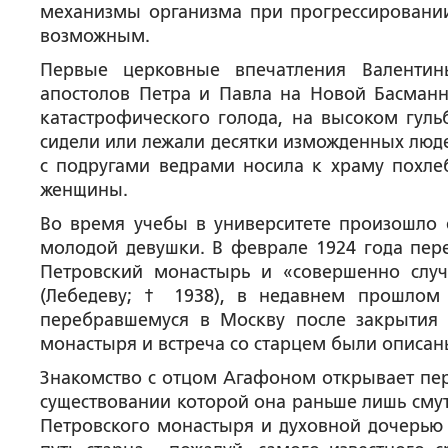
механизмы организма при прогрессировании
возможным.
Первые церковные впечатления Валенти
апостолов Петра и Павла на Новой Басманно
катастрофического голода, на высоком гуль
сидели или лежали десятки изможденных люде
с подругами ведрами носила к храму похлеб
женщины.
Во время учебы в университете произошло
молодой девушки. В феврале 1924 года пер
Петровский монастырь и «совершенно слу
(Лебедеву; † 1938), в недавнем прошлом 
перебравшемуся в Москву после закрытия 
монастыря и встреча со старцем были описаны 
Знакомство с отцом Агафоном открывает пер
существовании которой она раньше лишь смут
Петровского монастыря и духовной дочерью