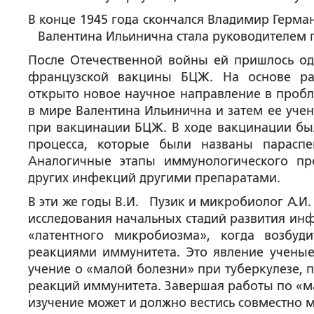
В конце 1945 года скончался Владимир Герма
Валентина Ильинична стала руководителем 
После Отечественной войны ей пришлось од
французской вакцины БЦЖ. На основе ра
открыто новое научное направление в проб
в мире Валентина Ильинична и затем ее уче
при вакцинации БЦЖ. В ходе вакцинации бы
процесса, которые были названы парасп
Аналогичные этапы иммунологического пр
других инфекций другими препаратами.
В эти же годы В.И. Пузик и микробиолог А.
исследования начальных стадий развития ин
«латентного микробиозма», когда возбуд
реакциями иммунитета. Это явление ученые
учение о «малой болезни» при туберкулезе,
реакций иммунитета. Завершая работы по «ма
изучение может и должно вестись совместно