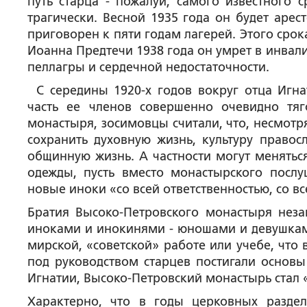
путь старца - пожалуй, самого известного 
трагически. Весной 1935 года он будет арес
приговорен к пяти годам лагерей. Этого срок
Иоанна Предтечи 1938 года он умрет в инвал
пеллагры и сердечной недостаточности.
С середины 1920-х годов вокруг отца Игна
часть ее членов совершенно очевидно тя
монастыря, зосимовцы считали, что, несмотря
сохранить духовную жизнь, культуру правосл
общинную жизнь. А частности могут меняться
одежды, пусть вместо монастырского послу
новые иноки «со всей ответственностью, со в
Братия Высоко-Петровского монастыря неза
иноками и инокинями - юношами и девушками
мирской, «советской» работе или учебе, что
под руководством старцев постигали основ
Игнатии, Высоко-Петровский монастырь стал 
Характерно, что в годы церковных разде