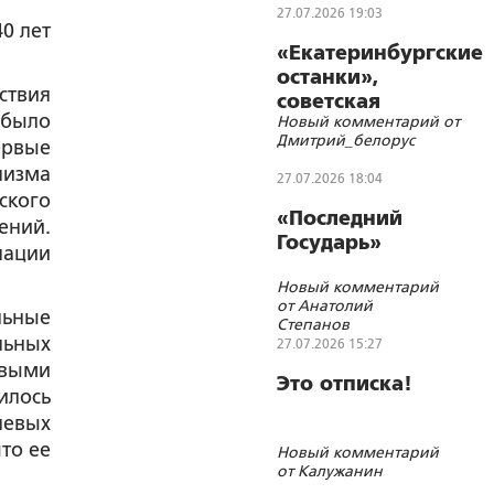
Русского
27.07.2026 19:03
0 лет
народа
«Екатеринбургские
останки»,
ствия
советская
 было
Новый комментарий от
символика и
Дмитрий_белорус
ервые
цифровизации
низма
27.07.2026 18:04
ского
«Последний
ений.
Государь»
нации
Новый комментарий
от Анатолий
льные
Степанов
льных
27.07.2026 15:27
евыми
Это отписка!
илось
невых
то ее
Новый комментарий
от Калужанин