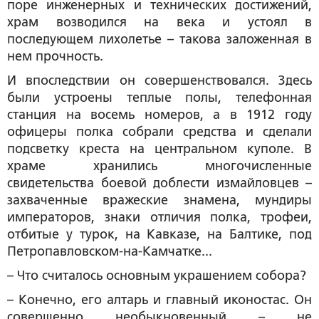
поре инженерных и технических достижений,
храм возводился на века и устоял в
последующем лихолетье – такова заложенная в
нем прочность.
И впоследствии он совершенствовался. Здесь
были устроены теплые полы, телефонная
станция на восемь номеров, а в 1912 году
офицеры полка собрали средства и сделали
подсветку креста на центральном куполе. В
храме хранились многочисленные
свидетельства боевой доблести измайловцев –
захваченные вражеские знамена, мундиры
императоров, знаки отличия полка, трофеи,
отбитые у турок, на Кавказе, на Балтике, под
Петропавловском-на-Камчатке...
– Что считалось основным украшением собора?
– Конечно, его алтарь и главный иконостас. Он
совершенно необыкновенный – не