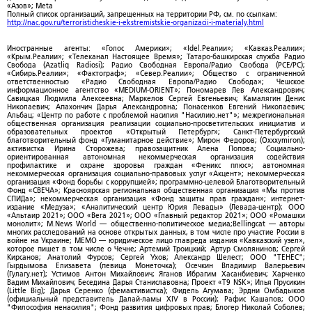
«Азов»; Meta
Полный список организаций, запрещенных на территории РФ, см. по ссылкам:
http://nac.gov.ru/terroristicheskie-i-ekstremistskie-organizacii-i-materialy.html
Иностранные агенты: «Голос Америки»; «Idel.Реалии»; «Кавказ.Реалии»;
«Крым.Реалии»; «Телеканал Настоящее Время»; Татаро-башкирская служба Радио
Свобода (Azatliq Radiosi); Радио Свободная Европа/Радио Свобода (PCE/PC);
«Сибирь.Реалии»; «Фактограф»; «Север.Реалии»; Общество с ограниченной
ответственностью «Радио Свободная Европа/Радио Свобода»; Чешское
информационное агентство «MEDIUM-ORIENT»; Пономарев Лев Александрович;
Савицкая Людмила Алексеевна; Маркелов Сергей Евгеньевич; Камалягин Денис
Николаевич; Апахончич Дарья Александровна; Понасенков Евгений Николаевич;
Альбац; «Центр по работе с проблемой насилия "Насилию.нет"»; межрегиональная
общественная организация реализации социально-просветительских инициатив и
образовательных проектов «Открытый Петербург»; Санкт-Петербургский
благотворительный фонд «Гуманитарное действие»; Мирон Федоров; (Oxxxymiron);
активистка Ирина Сторожева; правозащитник Алена Попова; Социально-
ориентированная автономная некоммерческая организация содействия
профилактике и охране здоровья граждан «Феникс плюс»; автономная
некоммерческая организация социально-правовых услуг «Акцент»; некоммерческая
организация «Фонд борьбы с коррупцией»; программно-целевой Благотворительный
Фонд «СВЕЧА»; Красноярская региональная общественная организация «Мы против
СПИДа»; некоммерческая организация «Фонд защиты прав граждан»; интернет-
издание «Медуза»; «Аналитический центр Юрия Левады» (Левада-центр); ООО
«Альтаир 2021»; ООО «Вега 2021»; ООО «Главный редактор 2021»; ООО «Ромашки
монолит»; M.News World — общественно-политическое медиа;Bellingcat — авторы
многих расследований на основе открытых данных, в том числе про участие России в
войне на Украине; МЕМО — юридическое лицо главреда издания «Кавказский узел»,
которое пишет в том числе о Чечне; Артемий Троицкий; Артур Смолянинов; Сергей
Кирсанов; Анатолий Фурсов; Сергей Ухов; Александр Шелест; ООО "ТЕНЕС";
Гырдымова Елизавета (певица Монеточка); Осечкин Владимир Валерьевич
(Гулагу.нет); Устимов Антон Михайлович; Яганов Ибрагим Хасанбиевич; Харченко
Вадим Михайлович; Беседина Дарья Станиславовна; Проект «T9 NSK»; Илья Прусикин
(Little Big); Дарья Серенко (фемактивистка); Фидель Агумава; Эрдни Омбадыков
(официальный представитель Далай-ламы XIV в России); Рафис Кашапов; ООО
"Философия ненасилия"; Фонд развития цифровых прав; Блогер Николай Соболев;