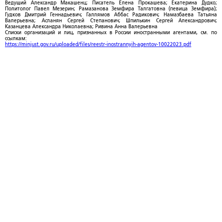
Ведущий Александр Макашенц; Писатель Елена Прокашева; Екатерина Дудко;
Политолог Павел Мезерин; Рамазанова Земфира Талгатовна (певица Земфира);
Гудков Дмитрий Геннадьевич; Галлямов Аббас Радикович; Намазбаева Татьяна
Валерьевна; Асланян Сергей Степанович; Шпилькин Сергей Александрович;
Казанцева Александра Николаевна; Ривина Анна Валерьевна
Списки организаций и лиц, признанных в России иностранными агентами, см. по
ссылкам:
https://minjust.gov.ru/uploaded/files/reestr-inostrannyih-agentov-10022023.pdf