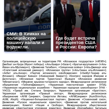
СМИ: В Химках на
полицейскую
Где будет встреча
машину напали и
президентов США
подожгли.
и России: Европа?
Организации, запрещенные на территории РФ: «Исламское государство» («ИГИЛ»);
Джебхат ан-Нусра (Фронт победы); «Аль-Каида» («База»); «Братья-мусульмане» («Аль-
Ихван аль-Муслимун»); «Движение Талибан»; «Священная война» («Аль-Джихад» или
«Египетский исламский джихад»); «Исламская группа» («Аль-Гамаа аль-Исламия»);
«Асбат аль-Ансар»; «Партия исламского освобождения» («Хизбут-Тахрир аль-
Ислами»); «Имарат Кавказ» («Кавказский Эмират»); «Конгресс народов Ичкерии и
Дагестана»; «Исламская партия Туркестана» (бывшее «Исламское движение
Узбекистана»); «Меджлис крымско-татарского народа»; Международное религиозное
объединение «ТаблигиДжамаат»; «Украинская повстанческая армия» (УПА);
«Украинская национальная ассамблея – Украинская народная самооборона» (УНА -
УНСО); «Тризуб им. Степана Бандеры»; Украинская организация «Братство»;
Украинская организация «Правый сектор»; Международное религиозное
объединение «АУМ Синрике»; Свидетели Иеговы; «АУМСинрике» (AumShinrikyo,
AUM, Aleph); «Национал-большевистская партия»; Движение «Славянский союз»;
Движения «Русское национальное единство»; «Движение против нелегальной
иммиграции»; Комитет «Нация и Свобода»; Международное общественное
движение «Арестантское уголовное единство»; Движение «Колумбайн»; Батальон