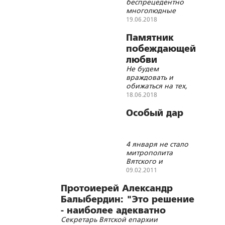
беспрецедентно
многолюдные
публичные слушания
19.06.2018
по поводу установки
памятника Царской
Памятник
Семье;
побеждающей
окончательное
любви
решение предстоит
Не будем
принять Кировской
враждовать и
городской Думе
обижаться на тех,
кто выступает
18.06.2018
против установки в
г. Кирове (Вятке)
Особый дар
памятника Царской
семье
4 января не стало
митрополита
Вятского и
Слободского
09.02.2011
Хрисанфа
Протоиерей Александр
Балыбердин: "Это решение
- наиболее адекватно
Секретарь Вятской епархии
сложившейся ситуации"