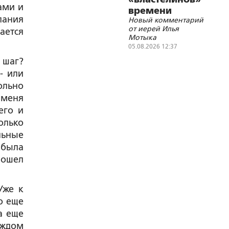
ами и
времени
лания
Новый комментарий
от иерей Илья
ается
Мотыка
05.08.2026 12:37
 шаг?
- или
ольно
 меня
его и
олько
льные
 была
пошел
Уже к
то еще
а еще
аждом