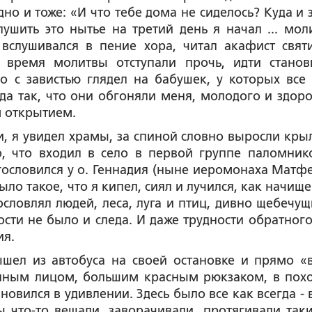
о и тоже: «И что тебе дома не сиделось? Куда и 
ушить это нытье на третий день я начал ... моли
вслушивался в пение хора, читал акафист свят
 время молитвы отступали прочь, идти станов
о с завистью глядел на бабушек, у которых все
да так, что они обгоняли меня, молодого и здоро
м открытием.
и, я увидел храмы, за спиной словно выросли крыл
, что входил в село в первой группе паломнико
ословился у о. Геннадия (ныне иеромонаха Матфе
ло такое, что я кипел, сиял и лучился, как начищ
ословлял людей, леса, луга и птиц, дивно щебечущ
ости не было и следа. И даже трудности обратного
ия.
шел из автобуса на своей остановке и прямо «
енным лицом, большим красным рюкзаком, в пох
ановился в удивлении. Здесь было все как всегда - 
ы что-то вешали, заворачивали, протягивали так