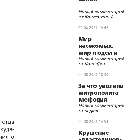
Новый комментарий
от Константин В.
05.08.2026 19:42
Мир
насекомых,
мир людей и
Новый комментарий
блуд
от КонстДив
05.08.2026 18:30
За что уволили
митрополита
Мефодия
Новый комментарий
(Немцова)?
от влдмр
тогда
05.08.2026 14:54
куда-
Крушение
нил о
«властелинов»