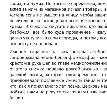
своих, ни чужих. Но когда, со временем, вож
вслед за ним из магазинов исчезли товары, и
житель села не вышел на улицу, чтобы защити
решительно и последовательно искореняла
храма. Это могло смутить лишь тех, кто люб
безбожия, все было куда прозаичнее - изм
давно уткнулись в свои огороды, и потому все
попросту не волновало.
Именно тогда мне на глаза попалась небол
сопровождала черно-белая фотография - мол
крестом в руке шел во главе немногочисленн
от этого снимка повеяло другой жизнью - е
далекой жизни, которая одновременно тек
преодолевали посланные им испытания и точн
что, как я понял много лет позже, Церковь н
пойти с ними на реку со сказочным название
былин.