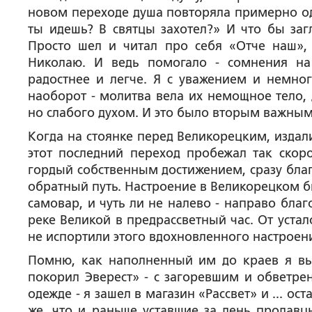
новом переходе душа повторяла примерно одн
ты идешь? В святцы захотел?» И что бы загл
Просто шел и читал про себя «Отче наш», 
Николаю. И ведь помогало - сомнения на
радостнее и легче. Я с уважением и немног
наоборот - молитва вела их немощное тело, 
но слабого духом. И это было вторым важны
Когда на стоянке перед Великорецким, издал
этот последний переход пробежал так скоро
гордый собственным достижением, сразу благ
обратный путь. Настроение в Великорецком бы
самовар, и чуть ли не налево - направо благ
реке Великой в предрассветный час. От устал
не испортили этого вдохновленного настроен
Помню, как наполненный им до краев я вы
покорил Эверест» - с загоревшим и обветр
одежде - я зашел в магазин «Рассвет» и ... ост
же, что и раньше уставшие за день продавц