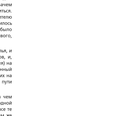
зачем
ться.
ителю
илось
 было
вого,
ья, и
в, и,
я) на
енный
их на
 пути
в чем
одной
все те
им же