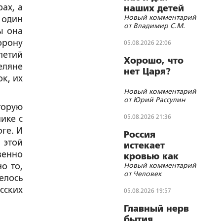
ах, а
наших детей
Новый комментарий
 один
«бегущий
от Владимир С.М.
гуру»?
ы она
орону
05.08.2026 22:06
летий
Хорошо, что
еляне
нет Царя?
ок, их
Новый комментарий
от Юрий Рассулин
торую
05.08.2026 21:36
ике с
ге. И
Россия
 этой
истекает
венно
кровью как
о то,
Новый комментарий
жертвенное
от Человек
елось
животное?
сских
05.08.2026 19:57
Главный нерв
бытия