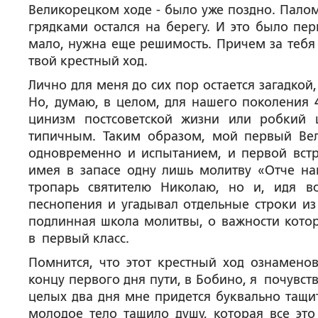
Великорецком ходе - было уже поздно. Палом
грядками остался на берегу. И это было пе
мало, нужна еще решимость. Причем за тебя 
твой крестный ход.
Лично для меня до сих пор остается загадкой
Но, думаю, в целом, для нашего поколения 
цинизм постсоветской жизни или робкий
типичным. Таким образом, мой первый Вел
одновременно и испытанием, и первой вст
имея в запасе одну лишь молитву «Отче наш
тропарь святителю Николаю, но и, идя в
песнопения и угадывал отдельные строки из 
подлинная школа молитвы, о важности которо
в первый класс.
Помнится, что этот крестный ход ознамен
концу первого дня пути, в Бобино, я почувство
целых два дня мне придется буквально тащит
молодое тело тащило душу, которая все эт