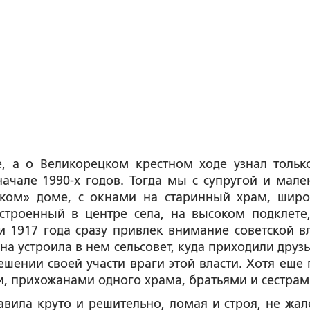
е, а о Великорецком крестном ходе узнал тольк
ачале 1990-х годов. Тогда мы с супругой и мале
ском» доме, с окнами на старинный храм, шир
троенный в центре села, на высоком подклете,
1917 года сразу привлек внимание советской вл
а устроила в нем сельсовет, куда приходили друзья
ешении своей участи враги этой власти. Хотя еще п
и, прихожанами одного храма, братьями и сестрам
равила круто и решительно, ломая и строя, не жал