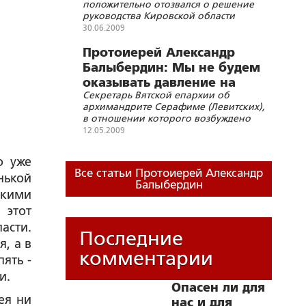
положительно отозвался о решение
руководства Кировской области
вынести вопрос о переименовании
30.06.2009
города на референдум
Протоиерей Александр
Балыбердин: Мы не будем
оказывать давление на
Секретарь Вятской епархии об
следственные органы
архимандрите Серафиме (Левитских),
в отношении которого возбуждено
уголовное дело
12.05.2009
о уже
Все статьи Протоиерей Александр
нькой
Балыбердин
окими
 этот
асти.
Последние
, а в
комментарии
ять -
и.
Опасен ли для
ея ни
нас и для