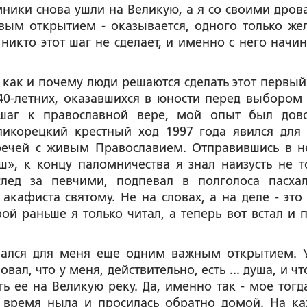
ники снова ушли на Великую, а я со своими дров
рвым открытием - оказывается, одного только же
никто этот шаг не сделает, и именно с него начин
, как и почему люди решаются сделать этот первый
40-летних, оказавшихся в юности перед выбором 
 шаг к православной вере, мой опыт был дов
икорецкий крестный ход 1997 года явился для
речей с живым Православием. Отправившись в н
», к концу паломничества я знал наизусть не т
след за певчими, подпевал в полголоса пасха
акафиста святому. Не на словах, а на деле - это
й раньше я только читал, а теперь вот встал и 
овался для меня еще одним важным открытием. 
вал, что у меня, действительно, есть ... душа, и ч
ь ее на Великую реку. Да, именно так - мое тогд
о время ныла и просилась обратно домой. На к