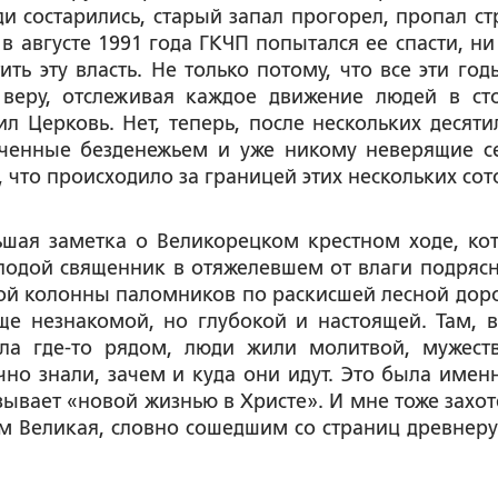
ди состарились, старый запал прогорел, пропал стр
 в августе 1991 года ГКЧП попытался ее спасти, ни
ть эту власть. Не только потому, что все эти год
 веру, отслеживая каждое движение людей в ст
ил Церковь. Нет, теперь, после нескольких десяти
ученные безденежьем и уже никому неверящие с
, что происходило за границей этих нескольких сот
ьшая заметка о Великорецком крестном ходе, ко
одой священник в отяжелевшем от влаги подрясн
ой колонны паломников по раскисшей лесной доро
ще незнакомой, но глубокой и настоящей. Там, в
ла где-то рядом, люди жили молитвой, мужест
о знали, зачем и куда они идут. Это была именн
азывает «новой жизнью в Христе». И мне тоже захот
м Великая, словно сошедшим со страниц древнеру